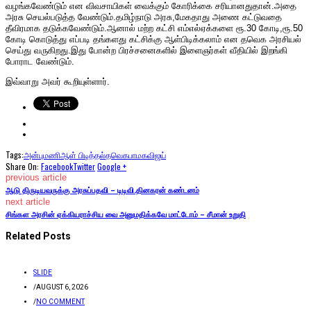
வழங்கவேண்டும் என விவசாயிகள் வைக்கும் கோரிக்கை சரியானதுதான்.அதை
அரசு செயல்படுத்த வேண்டும்.தமிழ்நாடு அரசு,மேகதாது அணை கட்டுவதை
தீவிரமாக தடுக்கவேண்டும்.ஆனால் மற்ற கட்சி எம்எல்ஏக்களை ரூ.30 கோடி,ரூ.50
கோடி கொடுத்து எப்படி தங்களது கட்சிக்கு ஆள்பிடிக்கலாம் என தவெக அரசியல்
செய்து வருகிறது.இது போன்ற பிரச்சனைகளில் இளைஞர்கள் வீதியில் இறங்கி
போராட வேண்டும்.
இவ்வாறு அவர் கூறியுள்ளார்.
Tags:
அன்புமணி
ஆள் பிடித்தல்
தவெக
பாமக
விஜய்
Share On:
Facebook
Twitter
Google +
previous article
ஆடு திருடியவருக்கு அரசுப்பதவி – டிடிவி.தினகரன் கண்டனம்
next article
சிங்கள அரசின் ஏக்கியராச்சிய வை அனுமதிக்கவே மாட்டோம் – சீமான் உறுதி
Related Posts
SLIDE
/
AUGUST 6, 2026
/
NO COMMENT