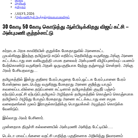
அரசியல்
தமிழகம்
/
JULY 5, 2026
/
அன்புமணி
ஆள் பிடித்தல்
தவெக
பாமக
விஜய்
30 கோடி 50 கோடி கொடுத்து ஆள்பிடிக்கிறது விஜய் கட்சி –
அன்புமணி குற்றச்சாட்டு
கர்நாடக அரசு காவிரியின் குறுக்கே மேகதாதுவில் அணைகட்ட
முயல்கிறது.இதற்கு தமிழ்நாடு கடும் எதிர்ப்பு தெரிவித்து வருகிறது.அங்கு அணை
கட்டக்கூடாது என வலியுறுத்தி பாமக தலைவர் அன்புமணி விழிப்புணர்வுப் பயணம்
மேற்கொண்டு வருகிறார்.அதன் ஒருபகுதியாக நேற்று தஞ்சாவூர் சென்றார். அங்கு
அவர் பேசியதவாது…
தமிழகத்தில் இன்று குதிரை பேரம்,கழுதை பேரம்,ஒட்டக பேரம்,யானை பேரம்
போன்றவை நடைபெற்று வருகிறது.மேகதாது அணை குறித்து யாரும்
கவலைப்படவில்லை.தடுப்பணை கட்டினால் தமிழகத்தில் குடிநீர் பஞ்சம்
ஏற்படும்,வறட்சி ஏற்படும்,தமிழகம் அழிந்தால் தமிழகத்தில் கொஞ்சம் கொஞ்சமாக
தமிழினம் அழிந்து போகும்.மேகதாது அணை கட்டக்கூடாது என சமூக
வலைதளங்கள் மூலம் இராகுல்காந்திக்கு பொதுமக்கள் அழுத்தம் கொடுக்க
வேண்டும்.
இவ்வாறு அவர் பேசினார்.
முன்னதாக திருச்சி கல்லணையில் அன்புமணி அளித்த பேட்டியில்….
டெல்டா மாவட்டங்களை வறட்சி பாதித்த பகுதிகளாக அறிவித்து நிவாரணம்