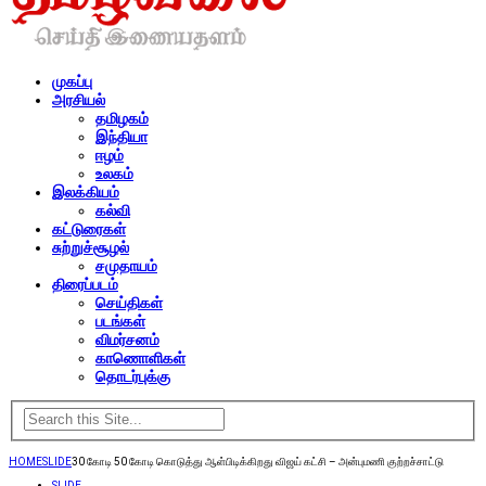
முகப்பு
அரசியல்
தமிழகம்
இந்தியா
ஈழம்
உலகம்
இலக்கியம்
கல்வி
கட்டுரைகள்
சுற்றுச்சூழல்
சமுதாயம்
திரைப்படம்
செய்திகள்
படங்கள்
விமர்சனம்
காணொளிகள்
தொடர்புக்கு
HOME
SLIDE
30 கோடி 50 கோடி கொடுத்து ஆள்பிடிக்கிறது விஜய் கட்சி – அன்புமணி குற்றச்சாட்டு
SLIDE