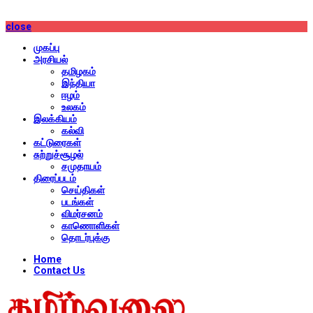
close
முகப்பு
அரசியல்
தமிழகம்
இந்தியா
ஈழம்
உலகம்
இலக்கியம்
கல்வி
கட்டுரைகள்
சுற்றுச்சூழல்
சமுதாயம்
திரைப்படம்
செய்திகள்
படங்கள்
விமர்சனம்
காணொளிகள்
தொடர்புக்கு
Home
Contact Us