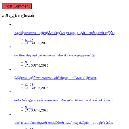
சமீபத்திய பதிவுகள்
மதுவிற்பனையை அதிகரிக்க விஜய் அரசு புதுமுயற்சி – அன்புமணி எதிர்ப்பு
SLIDE
/
AUGUST 6, 2026
வைகோ மீது மதிமுக சமஉக்கள் வெளிப்படைக் குற்றச்சாட்டு
SLIDE
/
AUGUST 6, 2026
நிதிநிலை அறிக்கை கவலையளிக்கிறது – சசிகலா அறிக்கை
SLIDE
/
AUGUST 6, 2026
வாசிப்பில் தடுமாற்றம் உள்ளடக்கம் அதைவிட மோசம் – சீமான் விமர்சனம்
SLIDE
/
AUGUST 6, 2026
நான் மனைவியுடன்தான் வாழ்கிறேன் மகள் இருக்கிறார் – உதயநிதி பேட்டி