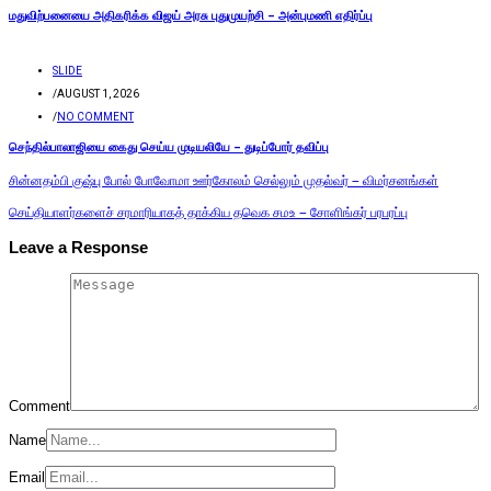
மதுவிற்பனையை அதிகரிக்க விஜய் அரசு புதுமுயற்சி – அன்புமணி எதிர்ப்பு
SLIDE
/
AUGUST 1, 2026
/
NO COMMENT
செந்தில்பாலாஜியை கைது செய்ய முடியலியே – துடிப்போர் தவிப்பு
சின்னதம்பி குஷ்பு போல் போவோமா ஊர்கோலம் செல்லும் முதல்வர் – விமர்சனங்கள்
செய்தியாளர்களைச் சரமாரியாகத் தாக்கிய தவெக சமஉ – சோளிங்கர் பரபரப்பு
Leave a Response
Comment
Name
Email