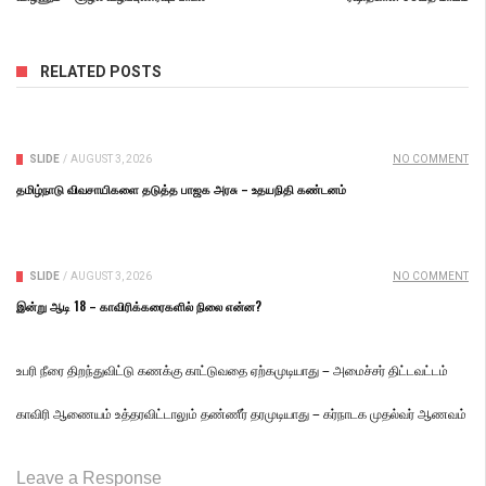
RELATED POSTS
SLIDE
/
AUGUST 3, 2026
NO COMMENT
தமிழ்நாடு விவசாயிகளை தடுத்த பாஜக அரசு – உதயநிதி கண்டனம்
SLIDE
/
AUGUST 3, 2026
NO COMMENT
இன்று ஆடி 18 – காவிரிக்கரைகளில் நிலை என்ன?
உபரி நீரை திறந்துவிட்டு கணக்கு காட்டுவதை ஏற்கமுடியாது – அமைச்சர் திட்டவட்டம்
காவிரி ஆணையம் உத்தரவிட்டாலும் தண்ணீர் தரமுடியாது – கர்நாடக முதல்வர் ஆணவம்
Leave a Response