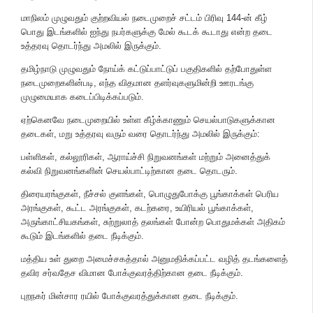
மாநிலம் முழுவதும் குற்றவியல் நடைமுறைச் சட்டம் பிரிவு 144-ன் கீழ்
பொது இடங்களில் ஐந்து நபர்களுக்கு மேல் கூடக் கூடாது என்ற தடை
உத்தரவு தொடர்ந்து அமலில் இருக்கும்.
தமிழ்நாடு முழுவதும் நோய்க் கட்டுப்பாட்டுப் பகுதிகளில் தற்போதுள்ள
நடைமுறைகளின்படி, எந்த விதமான தளர்வுகளுமின்றி ஊரடங்கு
முழுமையாக கடைப்பிடிக்கப்படும்.
ஏற்கெனவே நடைமுறையில் உள்ள கீழ்க்காணும் செயல்பாடுகளுக்கான
தடைகள், மறு உத்தரவு வரும் வரை தொடர்ந்து அமலில் இருக்கும்:
பள்ளிகள், கல்லூரிகள், ஆராய்ச்சி நிறுவனங்கள் மற்றும் அனைத்துக்
கல்வி நிறுவனங்களின் செயல்பாட்டிற்கான தடை தொடரும்.
திரையரங்குகள், நீச்சல் குளங்கள், பொழுதுபோக்கு பூங்காக்கள் பெரிய
அரங்குகள், கூட்ட அரங்குகள், கடற்கரை, உயிரியல் பூங்காக்கள்,
அருங்காட்சியகங்கள், சுற்றுலாத் தலங்கள் போன்ற பொதுமக்கள் அதிகம்
கூடும் இடங்களில் தடை நீடிக்கும்.
மத்திய உள் துறை அமைச்சகத்தால் அனுமதிக்கப்பட்ட வழித் தடங்களைத்
தவிர சர்வதேச விமான போக்குவரத்திற்கான தடை நீடிக்கும்.
புறநகர் மின்சார ரயில் போக்குவரத்துக்கான தடை நீடிக்கும்.