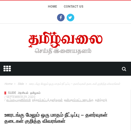
HOME
CONTACT US
Home
Slide
ஊரடங்கு மேலும் ஒரு மாதம் நீட்டிப்பு – தளர்வுகள் தடைகள் குறித்த விவரங்கள்
SLIDE
அரசியல்
தமிழகம்
/
SEPTEMBER 29, 2020
/
எடப்பாடி பழனிச்சாமி
ஐந்தாம் கட்டத் தளர்வுகள்
ஒன்பதாம் கட்ட ஊரடங்கு
தமிழ்நாடு
ஊரடங்கு மேலும் ஒரு மாதம் நீட்டிப்பு – தளர்வுகள்
தடைகள் குறித்த விவரங்கள்