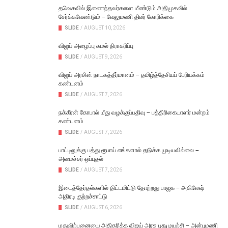
தவெகவில் இணைந்தவர்களை மீண்டும் அதிமுகவில்
சேர்க்கவேண்டும் – வேலுமணி திடீர் கோரிக்கை
SLIDE
/
AUGUST 10, 2026
விஜய் அழைப்பு கமல் நிராகரிப்பு
SLIDE
/
AUGUST 9, 2026
விஜய் அரசின் நாடகத்தீர்மானம் – தமிழ்த்தேசியப் பேரியக்கம்
கண்டனம்
SLIDE
/
AUGUST 7, 2026
நக்கீரன் கோபால் மீது வழக்குப்பதிவு – பத்திரிகையாளர் மன்றம்
கண்டனம்
SLIDE
/
AUGUST 7, 2026
பாட்டிலுக்கு பத்து ரூபாய் எங்களால் தடுக்க முடியவில்லை –
அமைச்சர் ஒப்புதல்
SLIDE
/
AUGUST 7, 2026
இடைத்தேர்தல்களில் திட்டமிட்டு தோற்றது பாஜக – அகிலேஷ்
அதிரடி குற்றச்சாட்டு
SLIDE
/
AUGUST 6, 2026
மதுவிற்பனையை அதிகரிக்க விஜய் அரசு புதுமுயற்சி – அன்புமணி