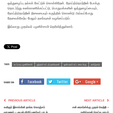
ஒத்துழைப்பு நல்கக் கேட்டுக் கொள்கிறேன். நோய்த்தொற்றின் போக்கு
தொடர்ந்து கண்காணிக்கப்பட்டு, பொதுமக்களின் ஒத்துழைப்பையும்,
நோய்த்தொற்றின் நிலையையும் கருத்தில் கொண்டு அவ்வப்போது
தேவைக்கேற்ப மேலும் தளர்வுகள் வழங்கப்படும்.
இவ்வாறு முதல்வர் பழனிச்சாமி தெரிவித்துள்ளார்.
TAGS:
எடப்பாடி பழனிச்சாமி
ஐந்தாம் கட்டத் தளர்வுகள்
ஒன்பதாம் கட்ட ஊரடங்கு
தமிழ்நாடு
Facebook
Twitter
Google +
SHARE ON:
PREVIOUS ARTICLE
NEXT ARTICLE
கவிஞர் இசாக்கின் நாங்க கொஞ்சம்
சன் ரைசர்ஸ்க்கு முதல் வெற்றி –
வாழணும் – சூழல் விழிப்புணர்வுப் பாடல்
ரஷித்கான் செய்த மாயம்