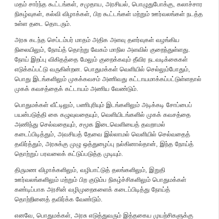
மதம் சார்ந்த கூட்டங்கள், சமுதாய, அரசியல், பொழுதுபோக்கு, கலாச்சார
நிகழ்வுகள், கல்வி விழாக்கள், பிற கூட்டங்கள் மற்றும் ஊர்வலங்கள் நடத்த
உள்ள தடை தொடரும்.
அரசு கடந்த செப்டம்பர் மாதம் அதிக அளவு தளர்வுகள் வழங்கிய
நிலையிலும், நோய்த் தொற்று வேகம் மாநில அளவில் குறைந்துள்ளது.
நோய் இறப்பு விகிதத்தை மேலும் குறைக்கவும் தீவிர நடவடிக்கைகள்
எடுக்கப்பட்டு வருகின்றன. பொதுமக்கள் வெளியில் செல்லும்போதும்,
பொது இடங்களிலும் முகக்கவசம் அணிவது கட்டாயமாக்கப்பட்டுள்ளதால்
முகக் கவசத்தைக் கட்டாயம் அணிய வேண்டும்.
பொதுமக்கள் வீட்டிலும், பணிபுரியும் இடங்களிலும் அடிக்கடி சோப்பைப்
பயன்படுத்தி கை கழுவுவதையும், வெளியிடங்களில் முகக் கவசத்தை
அணிந்து செல்வதையும், சமூக இடைவெளியைத் தவறாமல்
கடைப்பிடித்தும், அவசியத் தேவை இல்லாமல் வெளியில் செல்வதைத்
தவிர்த்தும், அரசுக்கு முழு ஒத்துழைப்பு நல்கினால்தான், இந்த நோய்த்
தொற்றுப் பரவலைக் கட்டுப்படுத்த முடியும்.
திருமண விழாக்களிலும், வழிபாட்டுத் தலங்களிலும், இறுதி
ஊர்வலங்களிலும் மற்றும் பிற குடும்ப நிகழ்ச்சிகளிலும் பொதுமக்கள்
கண்டிப்பாக அரசின் வழிமுறைகளைக் கடைப்பிடித்து நோய்த்
தொற்றினைத் தவிர்க்க வேண்டும்.
எனவே, பொதுமக்கள், அரசு எடுத்துவரும் இத்தகைய முயற்சிகளுக்கு