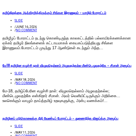
தமிழ்நிலத்தை ஆக்கிரமித்திருக்கும் சிங்கள இராணுவம் – யாழில் போராட்டம்
SLIDE
/
JUNE 16, 2026
/
NO COMMENT
தமிழீழப் போராட்டம் நடந்து கொண்டிருந்த காலகட்டத்தில் பல்லாயிரக்கணக்கான
ஏக்கர் தமிழர் நிலங்களைக் கட்டாயமாகக் கையகப்படுத்தியது சிங்கள
இராணுவம்.போராட்டம் முடிந்து 17 ஆண்டுகள் கடந்தும் அந்த...
மே18 தமிழின எழுச்சி நாள் விழுவதெல்லாம் அழுவதற்கல்ல மீண்டெழுவதற்கே – சீமான் அழைப்பு
SLIDE
/
MAY 18, 2026
/
NO COMMENT
மே-18, தமிழ்ப்பேரின எழுச்சி நாள்: விழுவதெல்லாம் அழுவதற்கல்ல;
மீண்டெழுவதற்கே என்கிறார் சீமான். அவர் வெளியிட்டிருக்கும் அறிக்கை...
உலகெங்கும் வாழும் தாய்த்தமிழ் உறவுகளுக்கு, அன்பு வணக்கம்!...
தமிழினப் படுகொலைக்கு நீதி வேண்டிப் போராட்டம் – துணைநிற்க விஜய்க்கு அழைப்பு
SLIDE
/
MAY 11, 2026
/
NO COMMENT