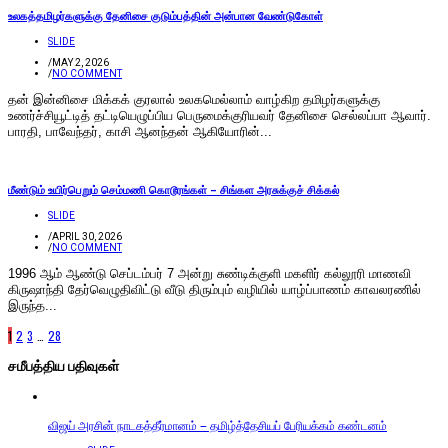
உலகத்தமிழர்களுக்கு தேனிசை குடும்பத்தின் அன்பான வேண்டுகோள்
SLIDE
/
MAY 2, 2026
/
NO COMMENT
தன் இன்னிசை மிக்கக் குரலால் உலகமெல்லாம் வாழ்கிற தமிழர்களுக்கு
உணர்ச்சியூட்டித் தட்டியெழுப்பிய பெருமைக்குரியவர் தேனிசை செல்லப்பா ஆவார்.
பாரதி, பாவேந்தர், காசி ஆனந்தன் ஆகியோரின்...
மீண்டும் உயிர்பெறும் செம்மணி கொடூரங்கள் – சிங்கள அரசுக்குச் சிக்கல்
SLIDE
/
APRIL 30, 2026
/
NO COMMENT
1996 ஆம் ஆண்டு செப்டம்பர் 7 அன்று சுண்டிக்குளி மகளிர் கல்லூரி மாணவி
கிருஷாந்தி தேர்வெழுதிவிட்டு வீடு திரும்பும் வழியில் யாழ்ப்பாணம் காவலரணில்
இருந்த...
1
2
3
…
28
சமீபத்திய பதிவுகள்
விஜய் அரசின் நாடகத்தீர்மானம் – தமிழ்த்தேசியப் பேரியக்கம் கண்டனம்