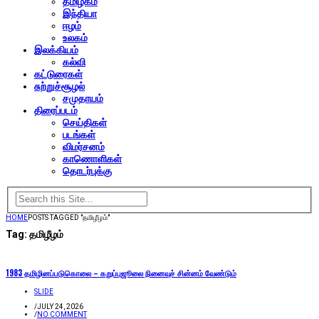
தமிழகம்
இந்தியா
ஈழம்
உலகம்
இலக்கியம்
கல்வி
கட்டுரைகள்
சுற்றுச்சூழல்
சமுதாயம்
திரைப்படம்
செய்திகள்
படங்கள்
விமர்சனம்
காணொளிகள்
தொடர்புக்கு
HOME
POSTS TAGGED "தமிழீழம்"
Tag:
தமிழீழம்
1983 தமிழினப்படுகொலை – கறுப்புஜூலை நினைவுச் சின்னம் வேண்டும்
SLIDE
/
JULY 24, 2026
/
NO COMMENT