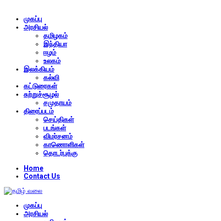
முகப்பு
அரசியல்
தமிழகம்
இந்தியா
ஈழம்
உலகம்
இலக்கியம்
கல்வி
கட்டுரைகள்
சுற்றுச்சூழல்
சமுதாயம்
திரைப்படம்
செய்திகள்
படங்கள்
விமர்சனம்
காணொளிகள்
தொடர்புக்கு
Home
Contact Us
முகப்பு
அரசியல்