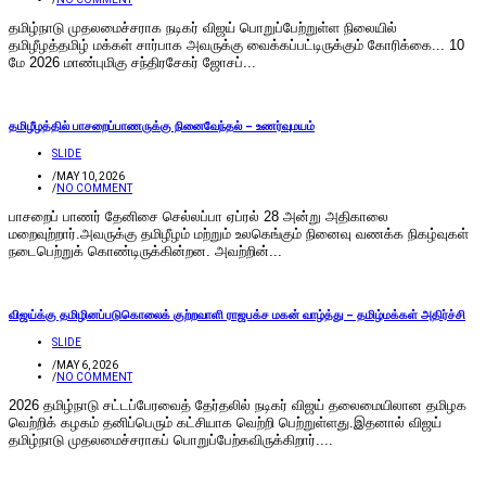
தமிழ்நாடு முதலமைச்சராக நடிகர் விஜய் பொறுப்பேற்றுள்ள நிலையில்
தமிழீழத்தமிழ் மக்கள் சார்பாக அவருக்கு வைக்கப்பட்டிருக்கும் கோரிக்கை... 10
மே 2026 மாண்புமிகு சந்திரசேகர் ஜோசப்...
தமிழீழத்தில் பாசறைப்பாணருக்கு நினைவேந்தல் – உணர்வுமயம்
SLIDE
/
MAY 10, 2026
/
NO COMMENT
பாசறைப் பாணர் தேனிசை செல்லப்பா ஏப்ரல் 28 அன்று அதிகாலை
மறைவுற்றார்.அவருக்கு தமிழீழம் மற்றும் உலகெங்கும் நினைவு வணக்க நிகழ்வுகள்
நடைபெற்றுக் கொண்டிருக்கின்றன. அவற்றின்...
விஜய்க்கு தமிழினப்படுகொலைக் குற்றவாளி ராஜபக்ச மகன் வாழ்த்து – தமிழ்மக்கள் அதிர்ச்சி
SLIDE
/
MAY 6, 2026
/
NO COMMENT
2026 தமிழ்நாடு சட்​டப்​பேரவைத் தேர்​தலில் நடிகர் விஜய் தலை​மையி​லான தமிழக
வெற்றிக் கழகம் தனிப்பெரும் கட்சியாக வெற்றி பெற்​றுள்​ளது.இதனால் விஜய்
தமிழ்நாடு முதலமைச்சராகப் பொறுப்பேற்கவிருக்கிறார்....