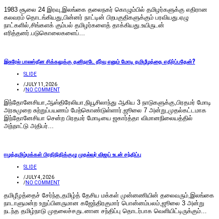
1983 சூலை 24 இரவு,இலங்கை தலைநகர் கொழும்பில் தமிழர்களுக்கு எதிரான
கலவரம் தொடங்கியது,பின்னர் நாட்டின் பிறபகுதிகளுக்கும் பரவியது.ஏழு
நாட்களில்,சிங்களக் கும்பல் தமிழர்களைத் தாக்கியது.உயிருடன்
எரித்தனர்.படுகொலைகளைப்...
இசுரேல் பாலஸ்தீன சிக்கலுக்கு தனிநாடே தீர்வு எனும் மோடி தமிழீழத்தை எதிர்ப்பதேன்?
SLIDE
/
JULY 11, 2026
/
NO COMMENT
இந்​தோனேசி​யா,ஆஸ்​திரேலி​யா,நியூசிலாந்து ஆகிய 3 நாடுகளுக்​கு,பிரதமர் மோடி
அரசுமுறை சுற்​றுப்​பயணம் மேற்​கொண்​டுள்​ளார்.ஜூலை 7 அன்று,முதல்கட்​ட​மாக
இந்​தோனேசியா சென்ற பிரதமர் மோடியை ஜகார்த்தா விமானநிலையத்தில்
அந்நாட்டு அதிபர்...
ஈழத்தமிழ்மக்கள் பிரதிநிதிக்குழு முதல்வர் விஜய் உடன் சந்திப்பு
SLIDE
/
JULY 4, 2026
/
NO COMMENT
தமிழீழத்தைச் சேர்ந்த,தமிழ்த் தேசிய மக்கள் முன்னணியின் தலைவரும்,இலங்கை
நாடாளுமன்ற உறுப்பினருமான கஜேந்திரகுமார் பொன்னம்பலம்,ஜூலை 3 அன்று
நடந்த தமிழ்நாடு முதலைச்சருடனான சந்திப்பு தொடர்பாக வெளியிட்டிருக்கும்...