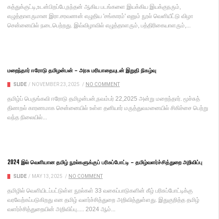
கத்துக்குட்டி,உடன்பிறப்பே,நந்தன் ஆகிய படங்களை இயக்கிய இயக்குநரும்,
எழுத்தாளருமான இரா.சரவணன் எழுதிய 'சங்காரம்' எனும் நூல் வெளியீட்டு விழா
சென்னையில் நடைபெற்றது. இவ்விழாவில் எழுத்தாளரும், பத்திரிகையாளரும்,...
மறைந்தார் ஈரோடு தமிழன்பன் – அரசு மரியாதையுடன் இறுதி நிகழ்வு
SLIDE
/
NOVEMBER 23, 2025
/
NO COMMENT
தமிழ்ப் பெருங்கவி ஈரோடு தமிழன்பன்,நவம்பர் 22,2025 அன்று மறைந்தார். மூச்சுத்
திணறல் காரணமாக சென்னையில் உள்ள தனியார் மருத்துவமனையில் சிகிச்சை பெற்று
வந்த நிலையில்...
2024 இல் வெளியான தமிழ் நூல்களுக்குப் பரிசுப்போட்டி – தமிழ்வளர்ச்சித்துறை அறிவிப்பு
SLIDE
/
MAY 13, 2025
/
NO COMMENT
தமிழில் வெளியிடப்பட்டுள்ள நூல்கள் 33 வகைப்பாடுகளின் கீழ் பரிசுப்போட்டிக்கு
வரவேற்கப்படுகிறது என தமிழ் வளர்ச்சித்துறை அறிவித்துள்ளது. இதுகுறித்த தமிழ்
வளர்ச்சித்துறையின் அறிவிப்பு..... 2024 ஆம்...