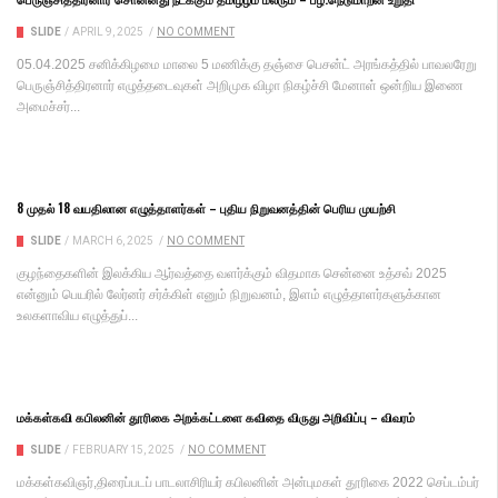
SLIDE
/
APRIL 9, 2025
/
NO COMMENT
05.04.2025 சனிக்கிழமை மாலை 5 மணிக்கு தஞ்சை பெசன்ட் அரங்கத்தில் பாவலரேறு
பெருஞ்சித்திரனார் எழுத்தடைவுகள் அறிமுக விழா நிகழ்ச்சி மேனாள் ஒன்றிய இணை
அமைச்சர்...
8 முதல் 18 வயதிலான எழுத்தாளர்கள் – புதிய நிறுவனத்தின் பெரிய முயற்சி
SLIDE
/
MARCH 6, 2025
/
NO COMMENT
குழந்தைகளின் இலக்கிய ஆர்வத்தை வளர்க்கும் விதமாக சென்னை உத்சவ் 2025
என்னும் பெயரில் லேர்னர் சர்க்கிள் எனும் நிறுவனம், இளம் எழுத்தாளர்களுக்கான
உலகளாவிய எழுத்துப்...
மக்கள்கவி கபிலனின் தூரிகை அறக்கட்டளை கவிதை விருது அறிவிப்பு – விவரம்
SLIDE
/
FEBRUARY 15, 2025
/
NO COMMENT
மக்கள்கவிஞர்,திரைப்படப் பாடலாசிரியர் கபிலனின் அன்புமகள் தூரிகை 2022 செப்டம்பர்