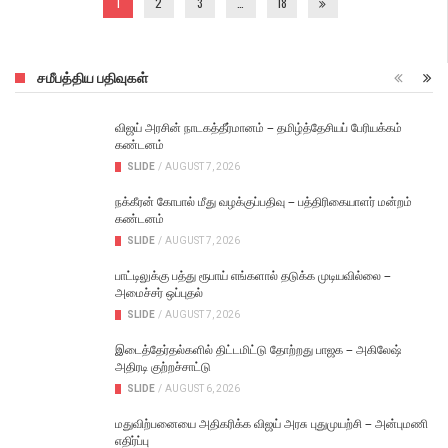
1
2
3
…
18
சமீபத்திய பதிவுகள்
விஜய் அரசின் நாடகத்தீர்மானம் – தமிழ்த்தேசியப் பேரியக்கம்
கண்டனம்
SLIDE
/
AUGUST 7, 2026
நக்கீரன் கோபால் மீது வழக்குப்பதிவு – பத்திரிகையாளர் மன்றம்
கண்டனம்
SLIDE
/
AUGUST 7, 2026
பாட்டிலுக்கு பத்து ரூபாய் எங்களால் தடுக்க முடியவில்லை –
அமைச்சர் ஒப்புதல்
SLIDE
/
AUGUST 7, 2026
இடைத்தேர்தல்களில் திட்டமிட்டு தோற்றது பாஜக – அகிலேஷ்
அதிரடி குற்றச்சாட்டு
SLIDE
/
AUGUST 6, 2026
மதுவிற்பனையை அதிகரிக்க விஜய் அரசு புதுமுயற்சி – அன்புமணி
எதிர்ப்பு