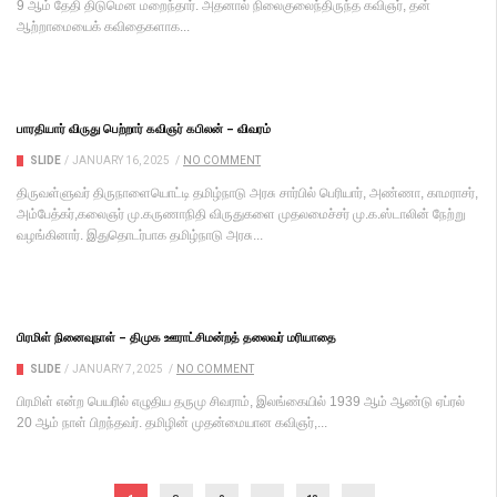
9 ஆம் தேதி திடுமென மறைந்தார். அதனால் நிலைகுலைந்திருந்த கவிஞர், தன்
ஆற்றாமையைக் கவிதைகளாக...
பாரதியார் விருது பெற்றார் கவிஞர் கபிலன் – விவரம்
SLIDE
/
JANUARY 16, 2025
/
NO COMMENT
திருவள்ளுவர் திருநாளையொட்டி தமிழ்நாடு அரசு சார்பில் பெரியார், அண்ணா, காமராசர்,
அம்பேத்கர்,கலைஞர் மு.கருணாநிதி விருதுகளை முதலமைச்சர் மு.க.ஸ்டாலின் நேற்று
வழங்கினார். இதுதொடர்பாக தமிழ்நாடு அரசு...
பிரமிள் நினைவுநாள் – திமுக ஊராட்சிமன்றத் தலைவர் மரியாதை
SLIDE
/
JANUARY 7, 2025
/
NO COMMENT
பிரமிள் என்ற பெயரில் எழுதிய தருமு சிவராம், இலங்கையில் 1939 ஆம் ஆண்டு ஏப்ரல்
20 ஆம் நாள் பிறந்தவர். தமிழின் முதன்மையான கவிஞர்,...