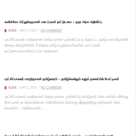
கவிக்கோ அப்துல்ரகுமான் படைப்புகள் நாட்டுடமை – தநா அரசு அறிவிப்பு
SLIDE
/
MAY 6, 2025
/
NO COMMENT
புரட்சிப்பாவலர் பாரதிதாசன் பிறந்த நாளை முன்னிட்டு நடத்தப்பட்ட தமிழ் வார விழாவின்
நிறைவு நிகழ்ச்சியில், 5 சிறந்த தமிழ் எழுத்தாளர்களின் படைப்புகள்
நாட்டுடைமையாக்கப்பட்டு அதற்கான...
புரட்சிப்பாவலர் பாரதிதாசன் தமிழ்வாரம் – தமிழ்வெல்லும் எனும் தலைப்பில் போட்டிகள்
SLIDE
/
MAY 2, 2025
/
NO COMMENT
புரட்சிப் பாவலர் பாரதிதாசன் பிறந்த நாளை முன்னிட்டு தமிழ்நாடு அரசு சார்பில் பல்வேறு
போட்டிகள் நடத்தப்படுமென அறிவிக்கப்பட்டுள்ளது. இதுகுறித்து தமிழ்நாடு அரசு
வெளியிட்ட அறிக்கையில்.......
பெருஞ்சித்திரனார் சொன்னது நடக்கும் தமிழீழம் மலரும் – பழ.நெடுமாறன் உறுதி