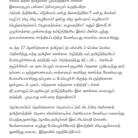
எவ்விடத்தில் தமிழர்கள் முடிவுற்றதாக சிங்கள
இனவாதமும்,பன்னாட்டுச்சமூகமும் கருதியதோ
அவ்விடத்திலேயே,‘வீழ்வோம் என்று நினைத்தீரோ?’ என்று கேள்வி
எழுப்பி,‘விழ விழ எழுவோம்! ஒன்று விழ ஒன்பதாய் எழுவோம்!
விழுந்ததெல்லாம் அழுவதற்கல்ல; எழுவதற்கே!’ எனும் இனமீட்சி
முழக்கத்தை முன்வைத்து தமிழ்த்தேசிய இனம் மீண்டெழுந்து
தாயகக்கனவை சாத்தியப்படுத்த வேண்டியது காலக்கடமையாகிறது.
கடந்த 17 ஆண்டுகளாக தமிழ்நாட்டு மக்களிடம் மெல்ல மெல்ல
அதிகரித்து வந்த தமிழின உணர்வை அழித்திடவும்,தமிழ்த்தேசியப்
பேரெழுச்சியைத் தடுத்திடவும் அடுத்தடுத்து திட்டமிட்ட அரசியல்
சூழ்ச்சிகள் பல நடைபெறும் சமகாலச்சூழலில் அதனை முறியடித்து நாம்
நம்மடைய ஒற்றுமையையும்,பலத்தையும் உலகிற்கு உணர்த்த வேண்டியது
பேரவசியமாகிறது.நம்முடைய பேரெழுச்சி மிகுந்த பெருந்திரளான
ஒன்றுகூடல் மூலம், எத்தனை எத்தனை சதித்திட்டங்கள்
தீட்டினாலும்,பெருகிவரும் தமிழ்த்தேசிய இன உணர்வை எவராலும்
தடுத்திட முடியாது என்பதை நிறுவுவோம்!
ஆயிரமாயிரம் ஆண்டுகளாக அடிமைப்பட்டுக் கிடக்கிற அன்னைத்
தமிழினத்தின் அடிமை விலங்கொடிக்க அணியமாக வேண்டிய வரலாற்று
பெருந்தருணமிது.ஆகவே,தமிழர்கள் இலட்சியவெறி கொண்ட
வேங்கைகளாக எழுந்து பேரெழுச்சியோடு இனத்தின் விடியலுக்காகத்
துணிந்து களமாட இந்நாளில் உறுதியேற்போம்.