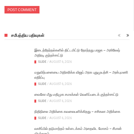
சமீபத்திய பதிவுகள்
இடைத்தேர்தல்களில் திட்டமிட்டு தோற்றது பாஜக – அகிலேஷ்
அதிரடி குற்றச்சாட்டு
SLIDE
/
AUGUST 6, 2026
மதுவிற்பனையை அதிகரிக்க விஜய் அரசு புதுமுயற்சி – அன்புமணி
எதிர்ப்பு
SLIDE
/
AUGUST 6, 2026
வைகோ மீது மதிமுக சமஉக்கள் வெளிப்படைக் குற்றச்சாட்டு
SLIDE
/
AUGUST 6, 2026
நிதிநிலை அறிக்கை கவலையளிக்கிறது – சசிகலா அறிக்கை
SLIDE
/
AUGUST 6, 2026
வாசிப்பில் தடுமாற்றம் உள்ளடக்கம் அதைவிட மோசம் – சீமான்
விமர்சனம்