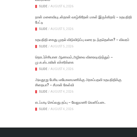
SLIDE
/
AUGUST 6, 2026
நான் மனைவியுடன்தான் வாழ்கிறேன் மகள் இருக்கிறார் – உதயநிதி
பேட்டி
SLIDE
/
AUGUST 5, 2026
உதயநிதி கைது முதல் விடுவிடுப்பு வரை நடந்ததென்ன? – விவரம்
SLIDE
/
AUGUST 5, 2026
தொடர்ச்சியான ஆணவம்,அழிவை விரைவுபடுத்தும் –
மு.க.ஸ்டாலின் எச்சரிக்கை
SLIDE
/
AUGUST 4, 2026
அவதூறு பேசிய லயோலாமணிக்கு அரசுப்பதவி உதயநிதிக்கு
சிறையா? – சீமான் கேள்வி
SLIDE
/
AUGUST 4, 2026
எடப்பாடி செய்வது தப்பு – வேலுமணி வெளிப்படை
SLIDE
/
AUGUST 4, 2026