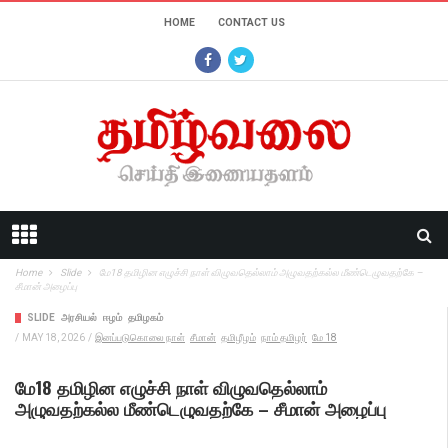
HOME
CONTACT US
Home
Slide
மே18 தமிழின எழுச்சி நாள் விழுவதெல்லாம் அழுவதற்கல்ல மீண்டெழுவதற்கே –
சீமான் அழைப்பு
SLIDE
அரசியல்
ஈழம்
தமிழகம்
/
MAY 18, 2026
/
இனப்படுகொலை நாள்
சீமான்
தமிழீழம்
நாம் தமிழர்
மே 18
மே18 தமிழின எழுச்சி நாள் விழுவதெல்லாம்
அழுவதற்கல்ல மீண்டெழுவதற்கே – சீமான் அழைப்பு