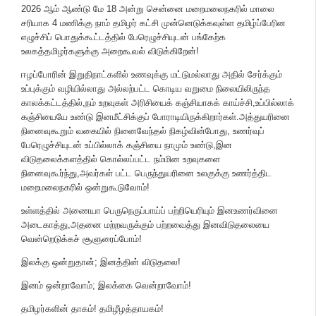
2026 ஆம் ஆண்டு மே 18 அன்று சென்னை மறைமலைநகரில் மாலை
சரியாக 4 மணிக்கு நாம் தமிழர் கட்சி முன்னெடுக்கவுள்ள தமிழ்ப்பேரின
எழுச்சிப் பொதுக்கூட்டத்தில் பேரெழுச்சியுடன் பங்கேற்க
உலகத்தமிழர்களுக்கு அறைகூவல் விடுக்கிறேன்!
ஈழப்போரின் இறுதிநாட்களில் உணவுக்கு மட்டுமல்லாது அதில் சேர்க்கும்
உப்புக்கும் வழியில்லாது அல்லற்பட்ட கொடிய வறுமை நிலையிலிருந்த
காலக்கட்டத்தில்,நம் உறவுகள் அரிசியைக் கஞ்சியாகக் காய்ச்சி,உப்பில்லாக்
கஞ்சியையே உண்டு இனமீட்சிக்குப் போராடியிருக்கிறார்கள்.அத்துயரினை
நினைவுகூறும் வகையில் நினைவேந்தல் நிகழ்வின்போது, உணர்வுப்
பேரெழுச்சியுடன் உப்பில்லாக் கஞ்சியை நாமும் உண்டு,இன
விடுதலைக்களத்தில் கொல்லப்பட்ட நம்மின உறவுகளை
நினைவுகூர்ந்து,அவர்கள் பட்ட பெருந்துயரினை உலகுக்கு உணர்த்திட
மறைமலைநகரில் ஒன்றுகூடுவோம்!
உள்ளத்தில் அணையா பெருநெருப்பாய்ப் பற்றியெரியும் இனஉணர்வினை
அடைகாத்து,அதனை மற்றவருக்கும் பற்றவைத்து இனவிடுதலையை
வென்றெடுக்கச் சூளுரைப்போம்!
இலக்கு ஒன்றுதான்; இனத்தின் விடுதலை!
இனம் ஒன்றாவோம்; இலக்கை வென்றாவோம்!
தமிழர்களின் தாகம்! தமிழீழத்தாயகம்!