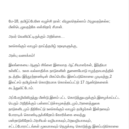
மே-18, தமிழ்ப்பேரின எழுச்சி நாள்: விழுவதெல்லாம் அழுவதற்கல்ல;
மீண்டெழுவதற்கே என்கிறார் சீமான்.
அவர் வெளியிட்டிருக்கும் அறிக்கை…
உலகெங்கும் வாழும் தாய்த்தமிழ் உறவுகளுக்கு,
அன்பு வணக்கம்!
இலங்கையை ஆளும் சிங்கள இனவாத ஆட்சியாளர்கள், இந்தியா
உள்ளிட்ட உலக வல்லாதிக்க நாடுகளின் துணையோடு ஈழத்தாயகத்தில்
நடத்திய இந்நூற்றாண்டின் மிகப்பெரிய இனப்படுகொலை முடிவுற்று,2
இலட்சம் தமிழர்கள் கொடூரமாக கொல்லப்பட்டு 17 ஆண்டுகளைக்
கடந்துவிட்டோம்.
அப்பேரழிவிலிருந்து மீண்டு,இனம் பட்ட கொடுந்துயருக்கும்,இழைக்கப்பட்ட
பெரும் அநீதிக்கும் பன்னாட்டுச்சமூகத்திடமும்,அனைத்துலக
நாடுகளிடமும் நீதிகேட்டு உலகெங்கும் வாழும் தமிழர்கள் இன்றளவும்
போராடிக் கொண்டிருக்கிறோம்.கோரிக்கை வைத்து
மன்றாடுகிறோம்.அரசியல் வழியாகவும்,அறவழியாகவும்,
சட்டப்போராட்டங்கள் மூலமாகவும் நெருக்கடி கொடுத்து இனப்படுகொலை