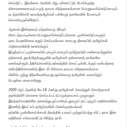
செய்திட்ட இலங்கை அரசின் மீது பன்னாட்டுப் போர்க்குற்ற
விசாரணையையும்,ஈழத் தாயக விடுதலைக்கான பொதுவாக்கெடுப்பையும்
நடத்தக்கோரி உலகத்தமிழர்கள் பல்வேறு தளங்களில் போராடிக்
கொண்டிருக்கிறோம்.
ஆனால்,இன்றளவும் எந்தவொரு தீர்வும்
கிடைத்தபாடில்லை;பொதுவாக்கெடுப்புக்கான முன்னெடுப்புகளும்
நடைபெறவில்லை.ஏதும் செய்யவியலா கையறு நிலையில் தமிழர்கள்
அதிகாரமின்றி உலகெங்கும்
இருத்தப்பட்டிருக்கையில்,புலமும்,களமும்,தமிழ்நாடும் வலிமையற்றுள்ள
தற்காலத் துயர்மிகுச்சூழலில்,தமிழர்கள் தங்களைத் தாங்களே
உணர்வுச்சூடேற்றிக்கொண்டு,உள்ளத்தில் கொட்டிக்கிடக்கும் வன்மத்தை
உரமேற்றிக்கொண்டு இன மீட்சிக்காக,தாயக விடுதலைக்காக
மீண்டெழுந்து நிற்கவேண்டியது ஒவ்வொரு தமிழரின் வரலாற்றுப்
பெருங்கடமையாகிறது.
2009 ஆம் ஆண்டு மே-18 அன்று,தமிழர்கள் கொத்துக் கொத்தாகக்
குண்டுவீசி கொலை செய்யப்பட்டு,ஈழத்தாயகம் முழுவதும்
இரத்தச்சகதியிலே நனைந்து,ஒப்பாரியும்,ஓலமும் நாட்புறமும் எதிரொலிக்க
இரண்டு இலட்சம் தமிழர்களின் பிணக்குவியல்கள்
நடுவில்,முள்ளிவாய்க்கால் நிலத்தில் யாவும் முற்றுப்பெற்று விட்டதாக இன
எதிரிகள் எக்காளமிட்டு சிரித்த நாள்.