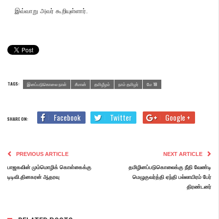
இவ்வாறு அவர் கூறியுள்ளார்.
TAGS:
இனப்படுகொலை நாள்
சீமான்
தமிழீழம்
நாம் தமிழர்
மே 18
Facebook
Twitter
Google +
SHARE ON:
PREVIOUS ARTICLE
NEXT ARTICLE
பாஜகவின் மும்மொழிக் கொள்கைக்கு
தமிழினப்படுகொலைக்கு நீதி வேண்டி
டிடிவி.தினகரன் ஆதரவு
மெழுகுவர்த்தி ஏந்தி பல்லாயிரம் பேர்
திரண்டனர்