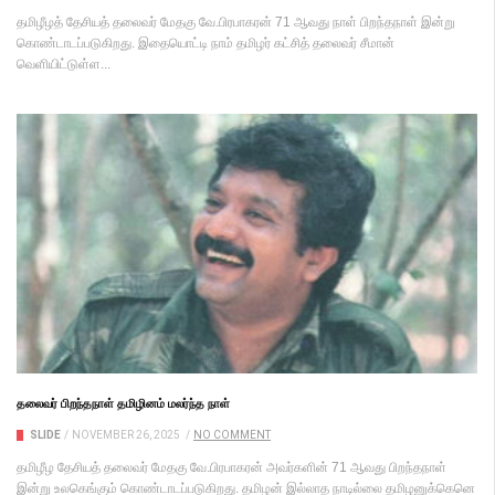
தமிழீழத் தேசியத் தலைவர் மேதகு வே.பிரபாகரன் 71 ஆவது நாள் பிறந்தநாள் இன்று
கொண்டாடப்படுகிறது. இதையொட்டி நாம் தமிழர் கட்சித் தலைவர் சீமான்
வெளியிட்டுள்ள...
தலைவர் பிறந்தநாள் தமிழினம் மலர்ந்த நாள்
SLIDE
/
NOVEMBER 26, 2025
/
NO COMMENT
தமிழீழ தேசியத் தலைவர் மேதகு வே.பிரபாகரன் அவர்களின் 71 ஆவது பிறந்தநாள்
இன்று உலகெங்கும் கொண்டாடப்படுகிறது. தமிழன் இல்லாத நாடில்லை தமிழனுக்கெனெ