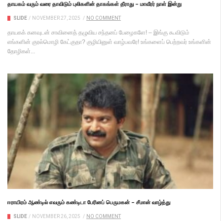
தாயகம் வரும் வரை தாவிடும் புலிகளின் தாகங்கள் தீராது – மாவீரர் நாள் இன்று
SLIDE
/
NOVEMBER 27, 2025
/
NO COMMENT
தாயகக் கனவுடன் சாவினைத் தழுவிய சந்தனப் பேழைகளே! – இங்கு கூவிடும்
எங்களின் குரல்மொழி கேட்குதா? குழியினுள் வாழ்பவரே! உங்களைப் பெற்றவர் உங்களின்
தோழிகள்...
ஈராயிரம் ஆண்டில் எவரும் கண்டிடா பேரினப் பெருமகன் – சீமான் வாழ்த்து
SLIDE
/
NOVEMBER 26, 2025
/
NO COMMENT