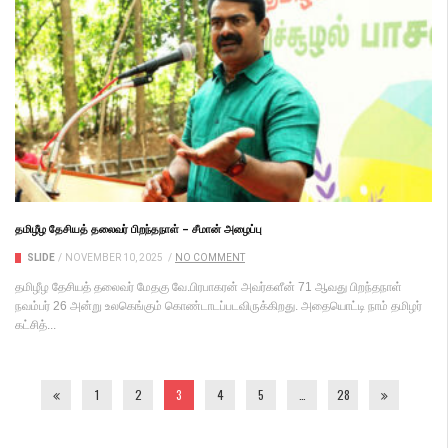
தமிழீழ தேசியத் தலைவர் பிறந்தநாள் – சீமான் அழைப்பு
SLIDE
/
NOVEMBER 10, 2025
/
NO COMMENT
தமிழீழ தேசியத் தலைவர் மேதகு வே.பிரபாகரன் அவர்களீன் 71 ஆவது பிறந்தநாள்
நவம்பர் 26 அன்று உலகெங்கும் கொண்டாடப்படவிருக்கிறது. அதையொட்டி நாம் தமிழர்
கட்சித்...
1
2
3
4
5
…
28