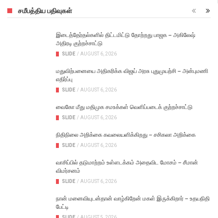
சமீபத்திய பதிவுகள்
இடைத்தேர்தல்களில் திட்டமிட்டு தோற்றது பாஜக – அகிலேஷ்
அதிரடி குற்றச்சாட்டு
SLIDE
/
AUGUST 6, 2026
மதுவிற்பனையை அதிகரிக்க விஜய் அரசு புதுமுயற்சி – அன்புமணி
எதிர்ப்பு
SLIDE
/
AUGUST 6, 2026
வைகோ மீது மதிமுக சமஉக்கள் வெளிப்படைக் குற்றச்சாட்டு
SLIDE
/
AUGUST 6, 2026
நிதிநிலை அறிக்கை கவலையளிக்கிறது – சசிகலா அறிக்கை
SLIDE
/
AUGUST 6, 2026
வாசிப்பில் தடுமாற்றம் உள்ளடக்கம் அதைவிட மோசம் – சீமான்
விமர்சனம்
SLIDE
/
AUGUST 6, 2026
நான் மனைவியுடன்தான் வாழ்கிறேன் மகள் இருக்கிறார் – உதயநிதி
பேட்டி
SLIDE
/
AUGUST 5, 2026