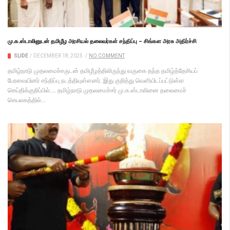
மு.க.ஸ்டாலினுடன் தமிழீழ அரசியல் தலைவர்கள் சந்திப்பு – சிங்கள அரசு அதிர்ச்சி
SLIDE
/
DECEMBER 18, 2025
/
NO COMMENT
தமிழ்நாடு முதலமைச்சருடன் தமிழீழத்திலிருந்து வருகை தந்த தமிழ்த்தேசியப்
பேரவையினர் சந்திப்பு நடத்தியுள்ளனர். இது குறித்து வெளியிடப்பட்டுள்ள
செய்திக்குறிப்பில்.... தமிழ்நாடு முதலமைச்சர் மு.க.ஸ்டாலினை தலைமைச்
செயலகத்தில்...