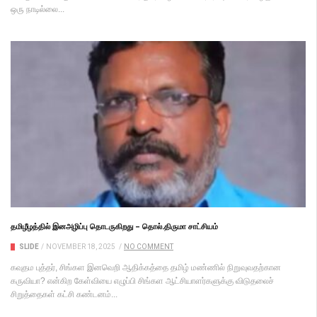
ஒரு நாடில்லை...
தமிழீழத்தில் இனஅழிப்பு தொடருகிறது – தொல்.திருமா சாட்சியம்
SLIDE
/
NOVEMBER 18, 2025
/
NO COMMENT
கவுதம புத்தர், சிங்கள இனவெறி ஆதிக்கத்தை தமிழ் மண்ணில் நிறுவுவதற்கான
கருவியா? என்கிற கேள்வியை எழுப்பி சிங்கள ஆட்சியாளர்களுக்கு விடுதலைச்
சிறுத்தைகள் கட்சி கண்டனம்...