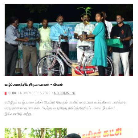
யாழ்ப்பாணத்தில் திருமாவளவன் – விவரம்
SLIDE
/
NOVEMBER 16, 2025
/
NO COMMENT
தமிழீழம் யாழ்பபாணத்தில் ஆண்டு தோறும் மாவீரர் மாதமான கார்த்திகை மாதத்தை
மரநடுகை மாதமாக கடைபிடித்து வருகிறது தமிழ்த் தேசியப் பசுமை இயக்கம்.
இவ்வாண்டு அந்த...