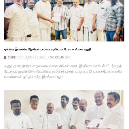
ஏக்கிய இராச்சிய அரசியல் யாப்பை வரவிடமாட்டோம் – சீமான் உறுதி
SLIDE
/
DECEMBER 20, 2025
/
NO COMMENT
அனுர குமார திசநாயக தலைமையிலான சிங்கள அரசு, இலங்கை அரசியல் சட்டத்தைத்
திருத்தும் முயற்சியில் ஈடுபட்டுள்ளது.அத்திருத்தம் தமிழினம் இருப்பதையே கணக்கில்
கொள்ளாமல் ஒட்டுமொத்த இலங்கையிலும்...