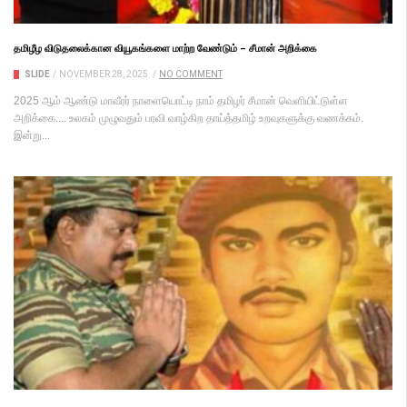
தமிழீழ விடுதலைக்கான வியூகங்களை மாற்ற வேண்டும் – சீமான் அறிக்கை
SLIDE
/
NOVEMBER 28, 2025
/
NO COMMENT
2025 ஆம் ஆண்டு மாவீரர் நாளையொட்டி நாம் தமிழர் சீமான் வெளியிட்டுள்ள
அறிக்கை.... உலகம் முழுவதும் பரவி வாழ்கிற தாய்த்தமிழ் உறவுகளுக்கு வணக்கம்.
இன்று...