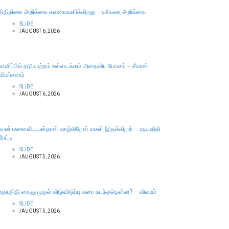
நிதிநிலை அறிக்கை கவலையளிக்கிறது – சசிகலா அறிக்கை
SLIDE
/
AUGUST 6, 2026
வாசிப்பில் தடுமாற்றம் உள்ளடக்கம் அதைவிட மோசம் – சீமான்
விமர்சனம்
SLIDE
/
AUGUST 6, 2026
நான் மனைவியுடன்தான் வாழ்கிறேன் மகள் இருக்கிறார் – உதயநிதி
பேட்டி
SLIDE
/
AUGUST 5, 2026
உதயநிதி கைது முதல் விடுவிடுப்பு வரை நடந்ததென்ன? – விவரம்
SLIDE
/
AUGUST 5, 2026