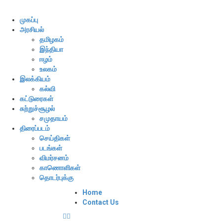
முகப்பு
அரசியல்
தமிழகம்
இந்தியா
ஈழம்
உலகம்
இலக்கியம்
கல்வி
கட்டுரைகள்
சுற்றுச்சூழல்
சமுதாயம்
திரைப்படம்
செய்திகள்
படங்கள்
விமர்சனம்
காணொளிகள்
தொடர்புக்கு
Home
Contact Us