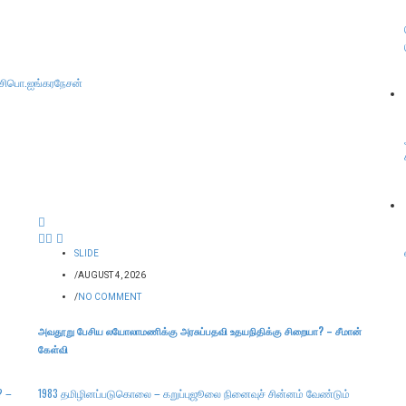
சி
பொ.ஐங்கரநேசன்
SLIDE
/
AUGUST 4, 2026
/
NO COMMENT
அவதூறு பேசிய லயோலாமணிக்கு அரசுப்பதவி உதயநிதிக்கு சிறையா? – சீமான்
கேள்வி
? –
1983 தமிழினப்படுகொலை – கறுப்புஜூலை நினைவுச் சின்னம் வேண்டும்