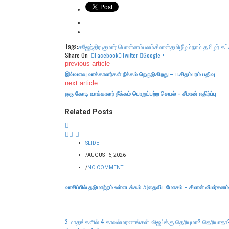
Tags:
கஜேந்திர குமார் பொன்னம்பலம்
சீமான்
தமிழீழம்
நாம் தமிழர் கட்
Share On:
Facebook
Twitter
Google +
previous article
இவ்வளவு வாக்காளர்கள் நீக்கம் நெருடுகிறது – ப.சிதம்பரம் பதிவு
next article
ஒரு கோடி வாக்காளர் நீக்கம் பொறுப்பற்ற செயல் – சீமான் எதிர்ப்பு
Related Posts
SLIDE
/
AUGUST 6, 2026
/
NO COMMENT
வாசிப்பில் தடுமாற்றம் உள்ளடக்கம் அதைவிட மோசம் – சீமான் விமர்சனம்
3 மாதங்களில் 4 காவல்மரணங்கள் விஜய்க்கு தெரியுமா? தெரியாதா