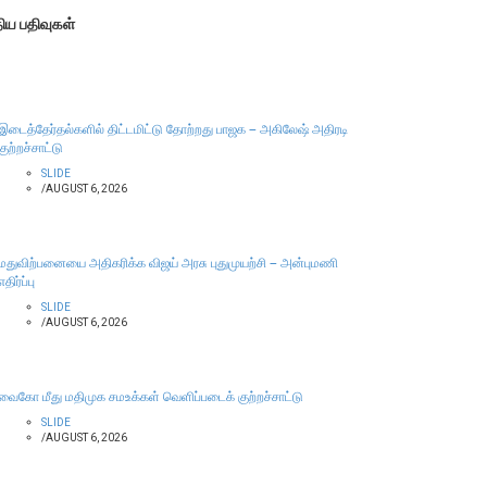
திய பதிவுகள்
இடைத்தேர்தல்களில் திட்டமிட்டு தோற்றது பாஜக – அகிலேஷ் அதிரடி
குற்றச்சாட்டு
SLIDE
/
AUGUST 6, 2026
மதுவிற்பனையை அதிகரிக்க விஜய் அரசு புதுமுயற்சி – அன்புமணி
எதிர்ப்பு
SLIDE
/
AUGUST 6, 2026
வைகோ மீது மதிமுக சமஉக்கள் வெளிப்படைக் குற்றச்சாட்டு
SLIDE
/
AUGUST 6, 2026