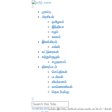
முகப்பு
அரசியல்
தமிழகம்
இந்தியா
ஈழம்
உலகம்
இலக்கியம்
கல்வி
கட்டுரைகள்
சுற்றுச்சூழல்
சமுதாயம்
திரைப்படம்
செய்திகள்
படங்கள்
விமர்சனம்
காணொளிகள்
தொடர்புக்கு
HOME
SLIDE
ஏக்கிய இராச்சிய அரசியல் யாப்பை வரவிடமாட்டோம் – சீமான் 