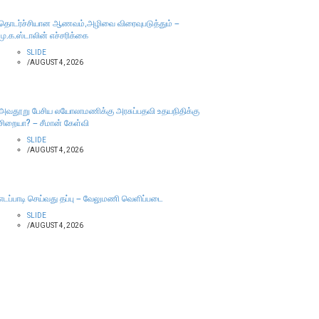
தொடர்ச்சியான ஆணவம்,அழிவை விரைவுபடுத்தும் –
மு.க.ஸ்டாலின் எச்சரிக்கை
SLIDE
/
AUGUST 4, 2026
அவதூறு பேசிய லயோலாமணிக்கு அரசுப்பதவி உதயநிதிக்கு
சிறையா? – சீமான் கேள்வி
SLIDE
/
AUGUST 4, 2026
எடப்பாடி செய்வது தப்பு – வேலுமணி வெளிப்படை
SLIDE
/
AUGUST 4, 2026