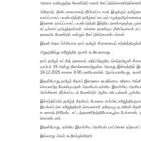
அரசை வலியுறுத்த வேண்டும் எனக் கேட்டுக்கொண்டுள்ளனர்
அதோடு, நீண்டகாலமாகத் தீர்க்கப்படாமல் இருக்கும் தமிழ
வாய்ப்பாகப் பயன்படுத்தி தமிழ்நாட்டையும் ஈழத்தமிழர்களையும
இதனை வாய்ப்பாகப் பயன்படுத்தி இந்திய நலன்களுக்கு ம
சுட்டிக்காட்டியிருந்தார்கள். எல்லை தாண்டிய மீன்பிடியைக் க
தலையிடவேண்டும் என்றும் கேட்டுக்கொண்டார்கள்.
இதன் தொடர்ச்சியாக நாம் தமிழர் சீமானையும் சந்தித்திருக்கி
அதுகுறித்து கஜேந்திர குமார் கூறியதாவது…
நாம் தமிழர் கட்சித் தலைவர் மதிப்பிற்குரிய செந்தமிழன் சீம
டிசம்பர் 19 அன்று நீலாங்கரையிலுள்ள அவரது இல்லத்தில் இடம
19-12-2025 காலை 9.00 மணியளவில் ஆரம்பமாகியது. சுமார் 
இதன்போது,தமிழர் தேசம் இறைமை சுயநிர்ணய உரிமை அங்கீகரி
செயலாற்ற வேண்டியதன் அவசியம்.ஏக்கிய இராச்சிய அரசியல
பிரச்சினை தீர்க்கப்படல் வேண்டும் ஆகிய விடயங்கள் முக்கி
இச்சந்திப்பில்,தமிழ்த் தேசியப் பேரவை சார்பில்,கஜேந்திர
இயக்கம்,செ.கஜேந்திரன்,செயலாளர் ததேமமு,த.சுரேஸ் தேச
க.சுகாஷ் (சிரேஸ்ட சட்டத்தரணி)உத்தியோகபூர்வ பேச்சாளர்,
கொண்டனர்.
இதன்போது, ஏக்கிய இராச்சிய அரசியல் யாப்பினை ஏற்கமாட்ட
இவ்வாறு அவர் கூறியிருக்கிறார்.