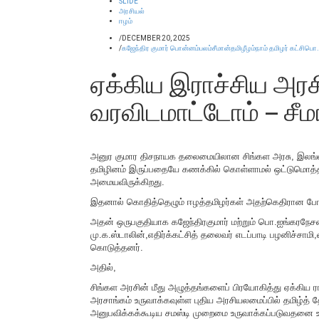
SLIDE
அரசியல்
ஈழம்
/
DECEMBER 20, 2025
/
கஜேந்திர குமார் பொன்னம்பலம்
சீமான்
தமிழீழம்
நாம் தமிழர் கட்சி
பொ.
ஏக்கிய இராச்சிய அரச
வரவிடமாட்டோம் – சீம
அனுர குமார திசநாயக தலைமையிலான சிங்கள அரசு, இலங்கை அர
தமிழினம் இருப்பதையே கணக்கில் கொள்ளாமல் ஒட்டுமொத்த 
அமையவிருக்கிறது.
இதனால் கொதித்தெழும் ஈழத்தமிழர்கள் அதற்கெதிரான போர
அதன் ஒருபகுதியாக கஜேந்திரகுமார் மற்றும் பொ.ஐங்கரநேசன்
மு.க.ஸ்டாலின்,எதிர்க்கட்சித் தலைவர் எடப்பாடி பழனிச்ச
கொடுத்தனர்.
அதில்,
சிங்கள அரசின் மீது அழுத்தங்களைப் பிரயோகித்து ஏக்கிய ரா
அரசாங்கம் உருவாக்கவுள்ள புதிய அரசியலமைப்பில் தமிழ்த
அனுபவிக்கக்கூடிய சமஸ்டி முறைமை உருவாக்கப்படுவதனை உறுதி