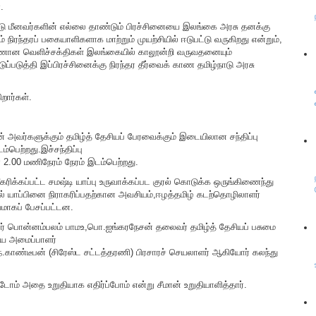
.
்நாடு மீனவர்களின் எல்லை தாண்டும் பிரச்சினையை இலங்கை அரசு தனக்கு
் நிரந்தரப் பகையாளிகளாக மாற்றும் முயற்சியில் ஈடுபட்டு வருகிறது என்றும்,
ுரணான வெளிச்சக்திகள் இலங்கையில் காலூன்றி வருவதனையும்
ட்டுப்படுத்தி இப்பிரச்சினைக்கு நிரந்தர தீர்வைக் காண தமிழ்நாடு அரசு
றார்கள்.
ான் அவர்களுக்கும் தமிழ்த் தேசியப் பேரவைக்கும் இடையிலான சந்திப்பு
்பெற்றது.இச்சந்திப்பு
2.00 மணிநேரம் நேரம் இடம்பெற்றது.
க்கப்பட்ட சமஷ்டி யாப்பு உருவாக்கப்பட குரல் கொடுக்க ஒருங்கிணைந்து
் யாப்பினை நிராகரிப்பதற்கான அவசியம்,ஈழத்தமிழ் கடற்தொழிலாளர்
யமாகப் பேசப்பட்டன.
குமார் பொன்னம்பலம் பாமஉ,பொ.ஐங்கரநேசன் தலைவர் தமிழ்த் தேசியப் பசுமை
ிய அமைப்பாளர்
 ந.காண்டீபன் (சிரேஸ்ட சட்டத்தரணி) பிரசாரச் செயலாளர் ஆகியோர் கலந்து
ோம் அதை உறுதியாக எதிர்ப்போம் என்று சீமான் உறுதியாளித்தார்.