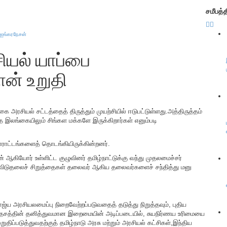
சமீபத்
ஐங்கரநேசன்
ியல் யாப்பை
ான் உறுதி
சியல் சட்டத்தைத் திருத்தும் முயற்சியில் ஈடுபட்டுள்ளது.அத்திருத்தம்
இலங்கையிலும் சிங்கள மக்களே இருக்கிறார்கள் எனும்படி
ாட்டங்களைத் தொடங்கியிருக்கின்றனர்.
 ஆகியோர் உள்ளிட்ட குழுவினர் தமிழ்நாட்டுக்கு வந்து முதலமைச்சர்
ாமி,விடுதலைச் சிறுத்தைகள் தலைவர் ஆகிய தலைவர்களைச் சந்தித்து மனு
ஜ்ய அரசியலமைப்பு நிறைவேற்றப்படுவதைத் தடுத்து நிறுத்தவும், புதிய
் தேசத்தின் தனித்துவமான இறைமையின் அடிப்படையில், சுயநிர்ணய உரிமையை
ப்படுத்துவதற்குத் தமிழ்நாடு அரசு மற்றும் அரசியல் கட்சிகள்,இந்திய