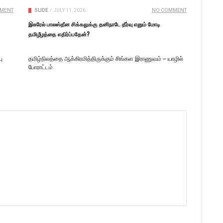
MENT
SLIDE
/
JULY 11, 2026
NO COMMENT
இசுரேல் பாலஸ்தீன சிக்கலுக்கு தனிநாடே தீர்வு எனும் மோடி
தமிழீழத்தை எதிர்ப்பதேன்?
பு
தமிழ்நிலத்தை ஆக்கிரமித்திருக்கும் சிங்கள இராணுவம் – யாழில்
போராட்டம்