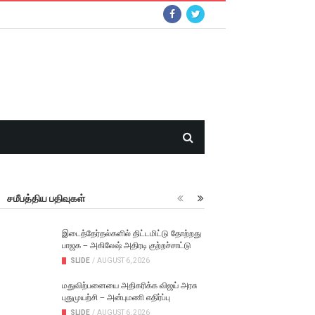
சமீபத்திய பதிவுகள்
இடைத்தேர்தல்களில் திட்டமிட்டு தோற்றது
பாஜக – அகிலேஷ் அதிரடி குற்றச்சாட்டு
SLIDE
/
AUGUST 6, 2026
மதுவிற்பனையை அதிகரிக்க விஜய் அரசு
புதுமுயற்சி – அன்புமணி எதிர்ப்பு
SLIDE
/
AUGUST 6, 2026