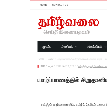
HOME
CONTACT US
முகப்பு
அரசியல்
இலக்கியம்
Home
Slide
யாழ்ப்பாணத்தில் சிறுதானியப் பொங்கல் விழா – வ
SLIDE
ஈழம்
/
FEBRUARY 1, 2026
/
கஜேந்திரகுமார் பொன்னம்பல
யாழ்ப்பாணத்தில் சிறுதானி
தமிழீழம் யாழ்ப்பாணத்தில், தமிழ்த் தேசியப் பசு