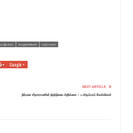
சுமை இயக்கம்
பொ.ஐங்கரநேசன்
யாழ்ப்பாணம்
Google +
NEXT ARTICLE
நிர்மலா சீதாராமனின் நிதிநிலை அறிக்கை – ப.சிதம்பரம் கேள்விகள்