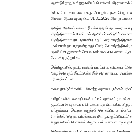
ஆண்டுதோறும் சிறுதானியப் பொங்கல் விழாவாகக் 
‘இராசபோசனம்’ என்ற கருப்பொருளில் நடைபெறும் இ
அம்மன் ஆலய முன்றலில் 31.01.2026 அன்று மாலை ம
தமிழ்த் தேசியப் பசுமை இயக்கத்தின் தலைவர் ப
விருந்தினராகக் கோப்பாய் ஆசிரியர் பயிற்சிக் கலாசா
விருந்தினராக நாடாளுமன்ற உறுப்பினர் கஜேந்திரகுமார
முன்னாள் நாடாளுமன்ற உறுப்பினர் செ.கஜேந்திரன்
அணியின் துணைச் செயலாளர் கை.சரவணன், ஆலய 
கொண்டிருந்தார்கள்.
இவ்விழாவில், தமிழர்களின் பாரம்பரிய விளையாட்டுக
நிகழ்ச்சிகளும் இடம்பெற்ற இச் சிறுதானியப் பொங்கல
பரிமாறப்பட்டன.
கலை நிகழ்ச்சிகளில் பங்கேற்ற அனைவருக்கும் பரிசு
தமிழர்களின் உணவுப் பண்பாட்டில் முன்னர் முதன
சூழலின் இயற்கைப் பயிர்களாகவும் விளங்கிய சிறு
வந்துள்ளன. இதைக் கருத்திற் கொண்டே பாரம்பரிய 
நோக்கில் ‘சிறுதானியங்களை மீள முடிசூட்டுவோம்’
சிறுதானியப் பொங்கல் விழாவைக் கொண்டாடி வருக
இவ்வாண்டும் அவ்விழா மிகச் சிறப்பாக நடந்துள்ளது