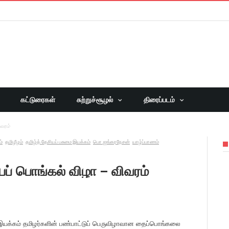
கட்டுரைகள்
சுற்றுச்சூழல்
திரைப்படம்
ிவரம்
ம்
தமிழீழம்
தமிழ்த் தேசியப் பசுமை இயக்கம்
பொ.ஐங்கரநேசன்
யாழ்ப்பாணம்
யப் பொங்கல் விழா – விவரம்
மை இயக்கம் தமிழர்களின் பண்பாட்டுப் பெருவிழாவான தைப்பொங்கலை