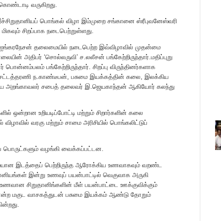
கொண்டாடி வருகிறது.
ச்சிறுதானியப் பொங்கல் விழா இம்முறை சங்கானை ஸ்ரீபுவனேஸ்வரி
ிகவும் சிறப்பாக நடைபெற்றுள்ளது.
ொ.ஐங்கரநேசன் தலைமையில் நடைபெற்ற இவ்விழாவில் முதன்மை
லையின் அதிபர் ‘சொல்லருவி’ ச.லலீசன் பங்கேற்றிருந்தார்.மதிப்புறு
் பொன்னம்பலம் பங்கேற்றிருந்தார். சிறப்பு விருந்தினர்களாக
, சட்டத்தரணி ந.காண்டீபன், பசுமை இயக்கத்தின் கலை, இலக்கிய
அறங்காவலர் சபைத் தலைவர் இ.ஜெயகாந்தன் ஆகியோர் கலந்து
ளில் ஒன்றான உறியடிப்போட்டி மற்றும் சிறார்களின் கலை
் விழாவில் வரகு மற்றும் சாமை அரிசியில் பொங்கலிட்டுப்
ப் பொருட்களும் வழங்கி வைக்கப்பட்டன.
்மையான இடத்தைப் பெற்றிருந்த ஆரோக்கிய உணவாகவும் வறண்ட
தானியங்கள் இன்று உணவுப் பயன்பாட்டில் வெகுவாக அருகி
உணவான சிறுதானிங்களின் மீள் பயன்பாட்டை ஊக்குவிக்கும்
 என்ற மகுட வாசகத்துடன் பசுமை இயக்கம் ஆண்டு தோறும்
ின்றது.
.