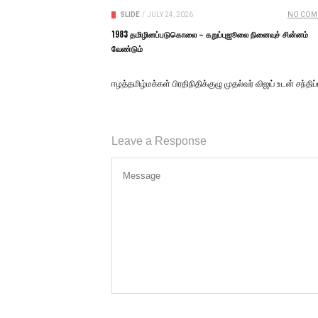
SLIDE
/
JULY 24, 2026
NO COM
1983 தமிழினப்படுகொலை – கறுப்புஜூலை நினைவுச் சின்னம்
வேண்டும்
ஈழத்தமிழ்மக்கள் பிரதிநிதிக்குழு முதல்வர் விஜய் உடன் சந்திப்
Leave a Response