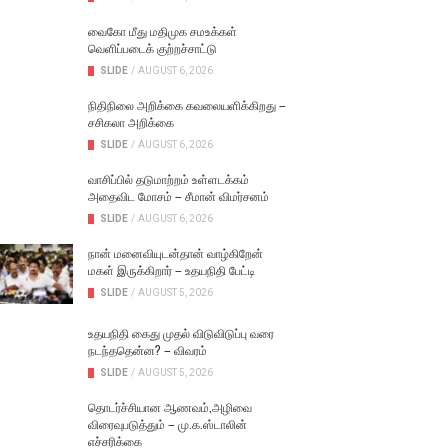
வைகோ மீது மதிமுக சமஉக்கள்
வெளிப்படைக் குற்றச்சாட்டு
SLIDE
/
AUGUST 6, 2026
நிதிநிலை அறிக்கை கவலையளிக்கிறது –
சசிகலா அறிக்கை
SLIDE
/
AUGUST 6, 2026
வாசிப்பில் தடுமாற்றம் உள்ளடக்கம்
அதைவிட மோசம் – சீமான் விமர்சனம்
SLIDE
/
AUGUST 6, 2026
நான் மனைவியுடன்தான் வாழ்கிறேன்
மகள் இருக்கிறார் – உதயநிதி பேட்டி
SLIDE
/
AUGUST 5, 2026
உதயநிதி கைது முதல் விடுவிடுப்பு வரை
நடந்ததென்ன? – விவரம்
SLIDE
/
AUGUST 5, 2026
தொடர்ச்சியான ஆணவம்,அழிவை
விரைவுபடுத்தும் – மு.க.ஸ்டாலின்
எச்சரிக்கை