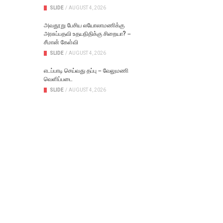
SLIDE
/
AUGUST 4, 2026
அவதூறு பேசிய லயோலாமணிக்கு
அரசுப்பதவி உதயநிதிக்கு சிறையா? –
சீமான் கேள்வி
SLIDE
/
AUGUST 4, 2026
எடப்பாடி செய்வது தப்பு – வேலுமணி
வெளிப்படை
SLIDE
/
AUGUST 4, 2026