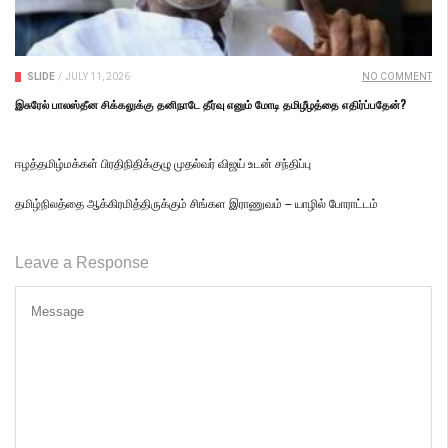
SLIDE
/
JULY 11, 2026
NO COMMENT
இசுரேல் பாலஸ்தீன சிக்கலுக்கு தனிநாடே தீர்வு எனும் மோடி தமிழீழத்தை எதிர்ப்பதேன்?
ஈழத்தமிழ்மக்கள் பிரதிநிதிக்குழு முதல்வர் விஜய் உடன் சந்திப்பு
தமிழ்நிலத்தை ஆக்கிரமித்திருக்கும் சிங்கள இராணுவம் – யாழில் போராட்டம்
Leave a Response