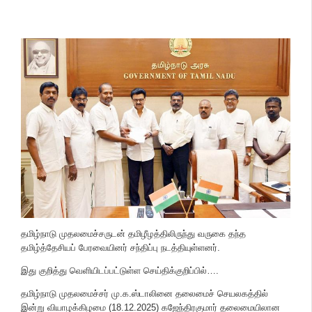
தமிழ்நாடு முதலமைச்சருடன் தமிழீழத்திலிருந்து வருகை தந்த
தமிழ்த்தேசியப் பேரவையினர் சந்திப்பு நடத்தியுள்ளனர்.
இது குறித்து வெளியிடப்பட்டுள்ள செய்திக்குறிப்பில்….
தமிழ்நாடு முதலமைச்சர் மு.க.ஸ்டாலினை தலைமைச் செயலகத்தில்
இன்று வியாழக்கிழமை (18.12.2025) கஜேந்திரகுமார் தலைமையிலான