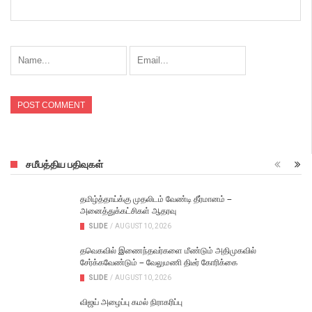
சமீபத்திய பதிவுகள்
தமிழ்த்தாய்க்கு முதலிடம் வேண்டி தீர்மானம் –
அனைத்துக்கட்சிகள் ஆதரவு
SLIDE
/
AUGUST 10, 2026
தவெகவில் இணைந்தவர்களை மீண்டும் அதிமுகவில்
சேர்க்கவேண்டும் – வேலுமணி திடீர் கோரிக்கை
SLIDE
/
AUGUST 10, 2026
விஜய் அழைப்பு கமல் நிராகரிப்பு