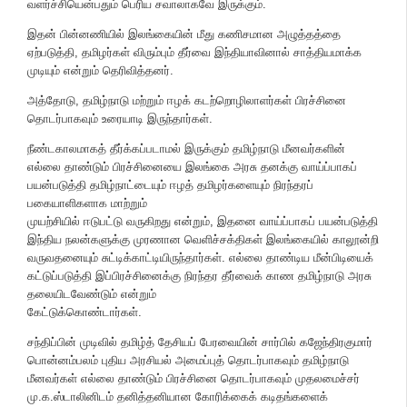
வளர்ச்சியென்பதும் பெரிய சவாலாகவே இருக்கும்.
இதன் பின்னணியில் இலங்கையின் மீது கணிசமான அழுத்தத்தை
ஏற்படுத்தி, தமிழர்கள் விரும்பும் தீர்வை இந்தியாவினால் சாத்தியமாக்க
முடியும் என்றும் தெரிவித்தனர்.
அத்தோடு, தமிழ்நாடு மற்றும் ஈழக் கடற்றொழிலாளர்கள் பிரச்சினை
தொடர்பாகவும் உரையாடி இருந்தார்கள்.
நீண்டகாலமாகத் தீர்க்கப்படாமல் இருக்கும் தமிழ்நாடு மீனவர்களின்
எல்லை தாண்டும் பிரச்சினையை இலங்கை அரசு தனக்கு வாய்ப்பாகப்
பயன்படுத்தி தமிழ்நாட்டையும் ஈழத் தமிழர்களையும் நிரந்தரப்
பகையாளிகளாக மாற்றும்
முயற்சியில் ஈடுபட்டு வருகிறது என்றும், இதனை வாய்ப்பாகப் பயன்படுத்தி
இந்திய நலன்களுக்கு முரணான வெளிச்சக்திகள் இலங்கையில் காலூன்றி
வருவதனையும் சுட்டிக்காட்டியிருந்தார்கள். எல்லை தாண்டிய மீன்பிடியைக்
கட்டுப்படுத்தி இப்பிரச்சினைக்கு நிரந்தர தீர்வைக் காண தமிழ்நாடு அரசு
தலையிடவேண்டும் என்றும்
கேட்டுக்கொண்டார்கள்.
சந்திப்பின் முடிவில் தமிழ்த் தேசியப் பேரவையின் சார்பில் கஜேந்திரகுமார்
பொன்னம்பலம் புதிய அரசியல் அமைப்புத் தொடர்பாகவும் தமிழ்நாடு
மீனவர்கள் எல்லை தாண்டும் பிரச்சினை தொடர்பாகவும் முதலமைச்சர்
மு.க.ஸ்டாலினிடம் தனித்தனியான கோரிக்கைக் கடிதங்களைக்