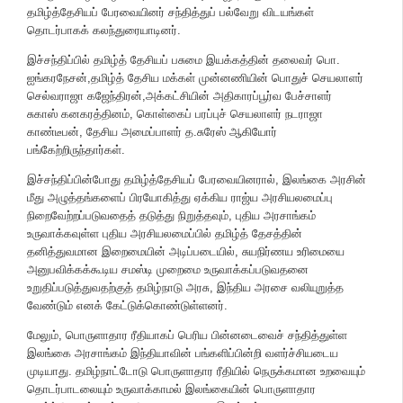
தமிழ்த்தேசியப் பேரவையினர் சந்தித்துப் பல்வேறு விடயங்கள்
தொடர்பாகக் கலந்துரையாடினர்.
இச்சந்திப்பில் தமிழ்த் தேசியப் பசுமை இயக்கத்தின் தலைவர் பொ.
ஐங்கரநேசன்,தமிழ்த் தேசிய மக்கள் முன்னணியின் பொதுச் செயலாளர்
செல்வராஜா கஜேந்திரன்,அக்கட்சியின் அதிகாரப்பூர்வ பேச்சாளர்
சுகாஸ் கனகரத்தினம், கொள்கைப் பரப்புச் செயலாளர் நடராஜா
காண்டீபன், தேசிய அமைப்பாளர் த.சுரேஸ் ஆகியோர்
பங்கேற்றிருந்தார்கள்.
இச்சந்திப்பின்போது தமிழ்த்தேசியப் பேரவையினரால், இலங்கை அரசின்
மீது அழுத்தங்களைப் பிரயோகித்து ஏக்கிய ராஜ்ய அரசியலமைப்பு
நிறைவேற்றப்படுவதைத் தடுத்து நிறுத்தவும், புதிய அரசாங்கம்
உருவாக்கவுள்ள புதிய அரசியலமைப்பில் தமிழ்த் தேசத்தின்
தனித்துவமான இறைமையின் அடிப்படையில், சுயநிர்ணய உரிமையை
அனுபவிக்கக்கூடிய சமஸ்டி முறைமை உருவாக்கப்படுவதனை
உறுதிப்படுத்துவதற்குத் தமிழ்நாடு அரசு, இந்திய அரசை வலியுறுத்த
வேண்டும் எனக் கேட்டுக்கொண்டுள்ளனர்.
மேலும், பொருளாதார ரீதியாகப் பெரிய பின்னடைவைச் சந்தித்துள்ள
இலங்கை அரசாங்கம் இந்தியாவின் பங்களிப்பின்றி வளர்ச்சியடைய
முடியாது. தமிழ்நாட்டோடு பொருளாதார ரீதியில் நெருக்கமான உறவையும்
தொடர்பாடலையும் உருவாக்காமல் இலங்கையின் பொருளாதார