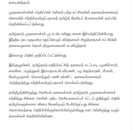
கையளித்தார்.
முதலமைச்சரின் சந்திப்பின் பின்னர்,மற்ற கட்சிகளின் தலைவர்களையும்
விரைவில் சந்திக்கவிருப்பதாகத் தமிழ்த் தேசியப் பேரவையின் தரப்பில்
தெரிவிக்கப்பட்டுள்ளது.
தமிழ்நாடு முதலமைச்சர் மு.க.ஸ்டாலினுடனான இச்சந்திப்பின்போது
இந்திய நாடாளுமன்ற உறுப்பினரும் விடுதலைச் சிறுத்தைகள் கட்சியின்
தலைவருமான தொல்.திருமாவளவன் உடனிருந்தார்.
இவ்வாறு அதில் குறிப்பிடப்பட்டுள்ளது.
இக்குழுவினர், தமிழ்நாடு எதிர்க்கட்சித் தலைவர் எடப்பாடி பழனிச்சாமி,
வைகோ, மருத்துவர் இராமதாசு,கி.வீரமணி, பழ.நெடுமாறன், சீமான்,
வேல்முருகன், கொளத்தூர் மணி உள்ளிட்ட தலைவர்களையும்
அடுத்தடுத்து சந்திக்கவிருப்பதாகச் சொல்லப்படுகிறது.
தமிழீழத்திலிருந்து அரசியல் தலைவர்கள் தமிழ்நாடு முதலமைச்சரைச்
சந்தித்து சிங்கள அரசின் புதிய அரசியலமைப்புச் சட்டம் குறித்தும் அதில்
தமிழர்களுக்கான உரிமை வேண்டியும் பேசியிருப்பது சிங்கள
அரசாங்கத்தை அதிர்ச்சிக்குள்ளாக்கியிருக்கிறது என அங்கிருந்து வரும்
தகவல்கள் தெரிவிக்கின்றன.