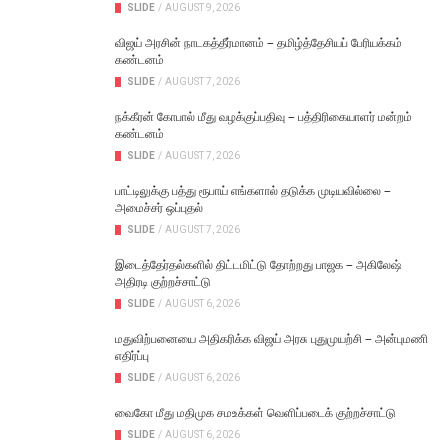
SLIDE
/
AUGUST 9, 2026
விஜய் அரசின் நாடகத்தீர்மானம் – தமிழ்த்தேசியப் பேரியக்கம்
கண்டனம்
SLIDE
/
AUGUST 7, 2026
நக்கீரன் கோபால் மீது வழக்குப்பதிவு – பத்திரிகையாளர் மன்றம்
கண்டனம்
SLIDE
/
AUGUST 7, 2026
பாட்டிலுக்கு பத்து ரூபாய் எங்களால் தடுக்க முடியவில்லை –
அமைச்சர் ஒப்புதல்
SLIDE
/
AUGUST 7, 2026
இடைத்தேர்தல்களில் திட்டமிட்டு தோற்றது பாஜக – அகிலேஷ்
அதிரடி குற்றச்சாட்டு
SLIDE
/
AUGUST 6, 2026
மதுவிற்பனையை அதிகரிக்க விஜய் அரசு புதுமுயற்சி – அன்புமணி
எதிர்ப்பு
SLIDE
/
AUGUST 6, 2026
வைகோ மீது மதிமுக சமஉக்கள் வெளிப்படைக் குற்றச்சாட்டு
SLIDE
/
AUGUST 6, 2026