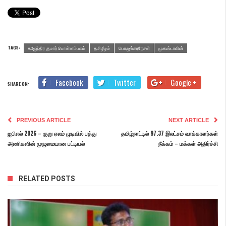
TAGS:
கஜேந்திர குமார் பொன்னம்பலம்
தமிழீழம்
பொ.ஐங்கரநேசன்
மு.க.ஸ்டாலின்
Facebook
Twitter
Google +
SHARE ON:
PREVIOUS ARTICLE
NEXT ARTICLE
ஐபிஎல் 2026 – குறு ஏலம் முடிவில் பத்து
தமிழ்நாட்டில் 97.37 இலட்சம் வாக்காளர்கள்
அணிகளின் முழுமையான பட்டியல்
நீக்கம் – மக்கள் அதிர்ச்சி
RELATED POSTS