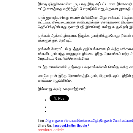
இதை ஏற்றுக்கொள்ள முடியாது.இது அப்பட்டமான இனவெறி இல்
கட்டுமானத்தை எதிர்த்துப் போராடும்போது,​​அதனை ஜனாதிப
நான் ஜனாதிபதிக்கு சவால் விடுகிறேன்.அது தனியார் நிலத்த
கட்டப்படவில்லை.மாறாக தனியாருக்குச் சொந்தமான நிலத்தை
தெரிவிக்கும்போது,ஜனாதிபதி இனவெறி என்று கூறுகிறார்.இத
நாங்கள் ஆக்கப்பூர்வமாக இருக்க முயற்சிக்கும்போது நீங்கள
உங்களுக்குத் தெரியும்.
நாங்கள் போராட்டம் நடத்தும் குடும்பங்களையும் அந்த மக்கள
உங்களிடமும் எந்த மாற்றமும் இல்லை.இந்த அரசாங்கம் மற்ற 
பிரதமரிடம் கேட்டுக்கொள்கிறேன்.
கடந்த காலங்களில் முந்தைய அரசாங்கங்கள் செய்த அதே கார
எனவே நான் இந்த அரசாங்கத்திடமும், பிரதமரிடமும், இதில் 
வாய்ப்பும் நழுவிவிடும்.
இவ்வாறு அவர் உரையாற்றினார்.
Tags:
அனுர குமார திசநாயக
இலங்கை
கஜேந்திரகுமார் பொன்னம்பலம
Share On:
Facebook
Twitter
Google +
previous article