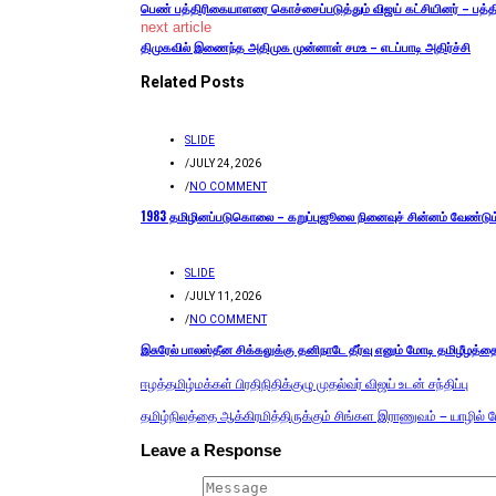
பெண் பத்திரிகையாளரை கொச்சைப்படுத்தும் விஜய் கட்சியினர் – பத்
next article
திமுகவில் இணைந்த அதிமுக முன்னாள் சமஉ – எடப்பாடி அதிர்ச்சி
Related Posts
SLIDE
/
JULY 24, 2026
/
NO COMMENT
1983 தமிழினப்படுகொலை – கறுப்புஜூலை நினைவுச் சின்னம் வேண்டும
SLIDE
/
JULY 11, 2026
/
NO COMMENT
இசுரேல் பாலஸ்தீன சிக்கலுக்கு தனிநாடே தீர்வு எனும் மோடி தமிழீழத்த
ஈழத்தமிழ்மக்கள் பிரதிநிதிக்குழு முதல்வர் விஜய் உடன் சந்திப்பு
தமிழ்நிலத்தை ஆக்கிரமித்திருக்கும் சிங்கள இராணுவம் – யாழில் ப
Leave a Response