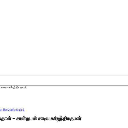
சாடிய கஜேந்திரகுமார்
்கள இனவெறி
தமிழீழம்
ான் – சான்றுடன் சாடிய கஜேந்திரகுமார்