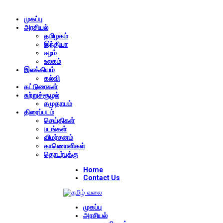
முகப்பு
அரசியல்
தமிழகம்
இந்தியா
ஈழம்
உலகம்
இலக்கியம்
கல்வி
கட்டுரைகள்
சுற்றுச்சூழல்
சமுதாயம்
திரைப்படம்
செய்திகள்
படங்கள்
விமர்சனம்
காணொளிகள்
தொடர்புக்கு
Home
Contact Us
முகப்பு
அரசியல்