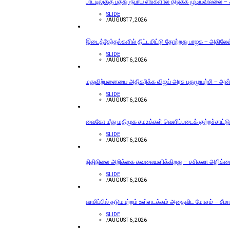
பாட்டிலுக்கு பத்து ரூபாய் எங்களால் தடுக்க முடியவில்லை –
SLIDE
/
AUGUST 7, 2026
இடைத்தேர்தல்களில் திட்டமிட்டு தோற்றது பாஜக – அகிலேஷ் 
SLIDE
/
AUGUST 6, 2026
மதுவிற்பனையை அதிகரிக்க விஜய் அரசு புதுமுயற்சி – அன்ப
SLIDE
/
AUGUST 6, 2026
வைகோ மீது மதிமுக சமஉக்கள் வெளிப்படைக் குற்றச்சாட்டு
SLIDE
/
AUGUST 6, 2026
நிதிநிலை அறிக்கை கவலையளிக்கிறது – சசிகலா அறிக்
SLIDE
/
AUGUST 6, 2026
வாசிப்பில் தடுமாற்றம் உள்ளடக்கம் அதைவிட மோசம் – சீமா
SLIDE
/
AUGUST 6, 2026