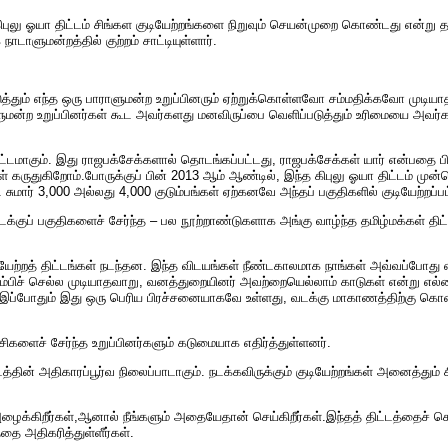
ுலு ஓயா திட்டம் சிங்கள குடியேற்றங்களை நிறுவும் செயன்முறை கொண்டது என்று தம
ாளுமன்றத்தில் குற்றம் சாட்டியுள்ளார்.
்படுத்தும் எந்த ஒரு பாராளுமன்ற உறுப்பினரும் ஏற்றுக்கொள்ளவோ சம்மதிக்கவோ முடியாத ஒ
ாராளுமன்ற உறுப்பினர்கள் கூட அவர்களது மனவிருப்பை வெளிப்படுத்தும் உரிமையை அவர்
ட்டமாகும். இது ராஜபக்சேக்களால் தொடங்கப்பட்டது, ராஜபக்சேக்கள் யார் என்பத
துகிறோம்.போருக்குப் பின் 2013 ஆம் ஆண்டில், இந்த கிபுலு ஓயா திட்டம் முன்னெடுக
. சுமார் 3,000 அல்லது 4,000 குடும்பங்கள் ஏற்கனவே அந்தப் பகுதிகளில் குடியேற்றப்பட
வடக்குப் பகுதிகளைச் சேர்ந்த – பல நூற்றாண்டுகளாக அங்கு வாழ்ந்த தமிழ்மக்கள்
ேற்றத் திட்டங்கள் நடந்தன. இந்த விடயங்கள் நீண்டகாலமாக நாங்கள் அவ்வப்போது எழு
ிரும்பிச் செல்ல முடியாதவாறு, வனத்துறையினர் அவற்றையெல்லாம் காடுகள் என்று எல்
போதும் இது ஒரு பெரிய பிரச்சனையாகவே உள்ளது, வடக்கு மாகாணத்திற்கு கொண்டு
சிகளைச் சேர்ந்த உறுப்பினர்களும் கடுமையாக எதிர்த்துள்ளனர்.
்தின் அதிகாரப்பூர்வ நிலைப்பாடாகும். நடக்கவிருக்கும் குடியேற்றங்கள் அனைத்தும்
்கிறீர்கள்,ஆனால் நீங்களும் அதையேதான் செய்கிறீர்கள்.இந்தத் திட்டத்தைச் செ
்தை அதிகரித்துள்ளீர்கள்.