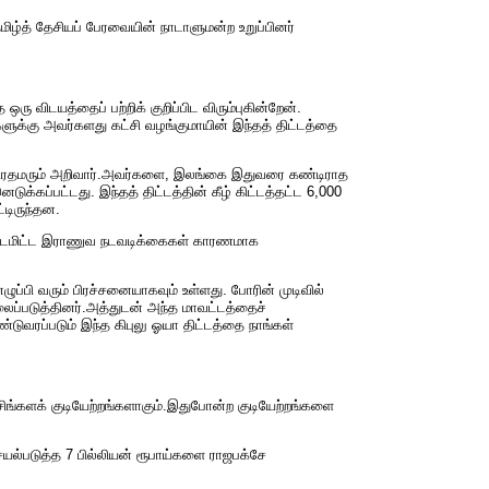
ிழ்த் தேசியப் பேரவையின் நாடாளுமன்ற உறுப்பினர்
ரு விடயத்தைப் பற்றிக் குறிப்பிட விரும்புகின்றேன்.
களுக்கு அவர்களது கட்சி வழங்குமாயின் இந்தத் திட்டத்தை
ை பிரதமரும் அறிவார்.அவர்களை, இலங்கை இதுவரை கண்டிராத
்கப்பட்டது. இந்தத் திட்டத்தின் கீழ் கிட்டத்தட்ட 6,000
்டிருந்தன.
 திட்டமிட்ட இராணுவ நடவடிக்கைகள் காரணமாக
ப்பி வரும் பிரச்சனையாகவும் உள்ளது. போரின் முடிவில்
லைப்படுத்தினர்.அத்துடன் அந்த மாவட்டத்தைச்
வரப்படும் இந்த கிபுலு ஓயா திட்டத்தை நாங்கள்
 சிங்களக் குடியேற்றங்களாகும்.இதுபோன்ற குடியேற்றங்களை
யல்படுத்த 7 பில்லியன் ரூபாய்களை ராஜபக்சே