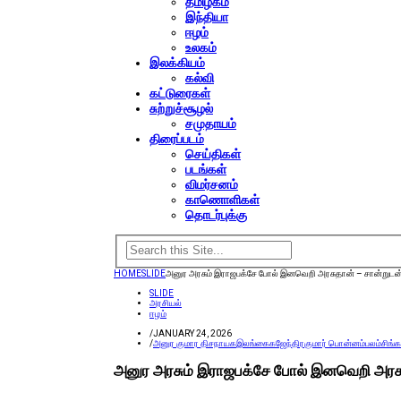
தமிழகம்
இந்தியா
ஈழம்
உலகம்
இலக்கியம்
கல்வி
கட்டுரைகள்
சுற்றுச்சூழல்
சமுதாயம்
திரைப்படம்
செய்திகள்
படங்கள்
விமர்சனம்
காணொளிகள்
தொடர்புக்கு
HOME
SLIDE
அனுர அரசும் இராஜபக்சே போல் இனவெறி அரசுதான் – சான்றுடன் 
SLIDE
அரசியல்
ஈழம்
/
JANUARY 24, 2026
/
அனுர குமார திசநாயக
இலங்கை
கஜேந்திரகுமார் பொன்னம்பலம்
சிங
அனுர அரசும் இராஜபக்சே போல் இனவெறி அரசுத