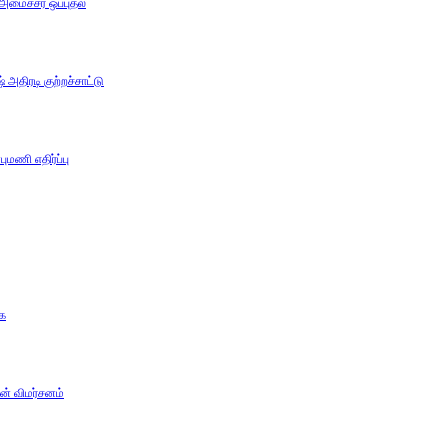
 அமைச்சர் ஒப்புதல்
அதிரடி குற்றச்சாட்டு
ுமணி எதிர்ப்பு
கை
ன் விமர்சனம்