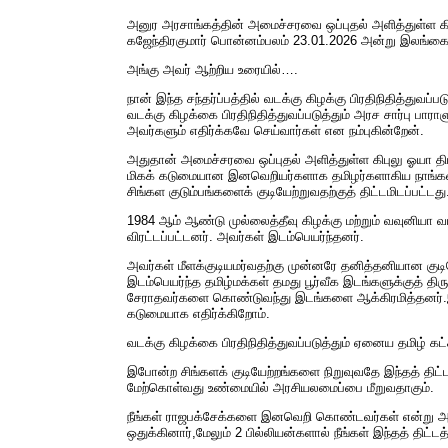
அனுர அரசாங்கத்தின் அமைச்சரவை ஒப்புதல் அளித்துள்ள கிப
கஜேந்திரகுமார் பொன்னம்பலம் 23.01.2026 அன்று இலங்கை நாட
அங்கு அவர் ஆற்றிய உரையில்….
நான் இந்த சந்தர்ப்பத்தில் வடக்கு கிழக்கு பிரதிநிதித்துவப
வடக்கு கிழக்கை பிரதிநிதித்துவப்படுத்தும் அரச சார்பு ப
அவர்களும் எதிர்க்கவே செய்வார்கள் என நம்புகின்றேன்.
அதுதான் அமைச்சரவை ஒப்புதல் அளித்துள்ள கிபுலு ஓயா தி
மிகக் கடுமையான இனவெறியர்களாக தமிழர்களாகிய நாங்கள் கரு
சிங்கள குடும்பங்களைக் குடியேற்றுவதற்குத் திட்டமிடப்பட்டது
1984 ஆம் ஆண்டு முல்லைத்தீவு கிழக்கு மற்றும் வவுனியா 
விரட்டப்பட்டனர். அவர்கள் இடம்பெயர்ந்தனர்.
அவர்கள் மீளக்குடியமர்வதற்கு முன்னரே தனித்தனியான குடிய
இடம்பெயர்ந்த தமிழ்மக்கள் தமது பூர்வீக இடங்களுக்குத் த
சேராதவர்களை கொண்டுவந்து இடங்களை ஆக்கிரமித்தனர்.இப்
கடுமையாக எதிர்க்கிறோம்.
வடக்கு கிழக்கை பிரதிநிதித்துவப்படுத்தும் ஏனைய தமிழ் கட்
இபோன்ற சிங்களக் குடியேற்றங்களை நிறுவுவதே இந்தத் திட்டத
மேற்கொள்வது உண்மையில் அரசியலமைப்பை மீறுவதாகும்.
நீங்கள் ராஜபக்சேக்களை இனவெறி கொண்டவர்கள் என்று அழைக
ஒதுக்கினார்,மேலும் 2 பில்லியன்களால் நீங்கள் இந்தத் திட்டத