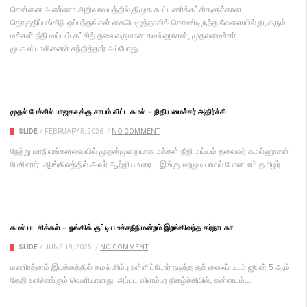
சென்னை அண்ணா அறிவாலயத்தில்,திமுக கூட்டணிக்கட்சிகளுக்கான
தொகுதிப்பங்கீடு ஒப்பந்தங்கள் கையெழுத்தாகிக் கொண்டிருந்த வேளையில்,நடிகரும்
மக்கள் நீதி மய்யம் கட்சித் தலைவருமான கமல்ஹாசன், முதலமைச்சர்
மு.க.ஸ்டாலினைச் சந்தித்தார்.அப்போது...
முதல் பேச்சில் பாஜகவுக்கு சாபம் விட்ட கமல் – நிதியமைச்சர் அதிர்ச்சி
SLIDE
/
FEBRUARY 5, 2026
/
NO COMMENT
நேற்று மாநிலங்களவையில் முதன்முறையாக மக்கள் நீதி மய்யம் தலைவர் கமல்ஹாசன்
பேசினார். ஆங்கிலத்தில் அவர் ஆற்றிய உரை... இங்கு வரமுடியாமல் போன எம் தமிழர்...
கமல் பட சிக்கல் – ஓங்கிக் குட்டிய உச்சநீதிமன்றம் இறங்கிவந்த கர்நாடகா
SLIDE
/
JUNE 18, 2025
/
NO COMMENT
மணிரத்னம் இயக்கத்தில் கமல்,சிம்பு உள்ளிட்டோர் நடித்த தக் லைஃப் படம் ஜூன் 5 ஆம்
தேதி உலகெங்கும் வெளியானது. அப்பட விளம்பர நிகழ்ச்சியில், கன்னடம்...