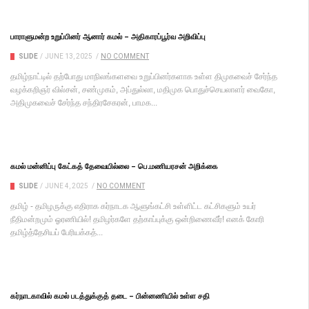
பாராளுமன்ற உறுப்பினர் ஆனார் கமல் – அதிகாரப்பூர்வ அறிவிப்பு
SLIDE
/
JUNE 13, 2025
/
NO COMMENT
தமிழ்நாட்டில் தற்போது மாநிலங்களவை உறுப்பினர்களாக உள்ள திமுகவைச் சேர்ந்த
வழக்கறிஞர் வில்சன், சண்முகம், அப்துல்லா, மதிமுக பொதுச்செயலாளர் வைகோ,
அதிமுகவைச் சேர்ந்த சந்திரசேகரன், பாமக...
கமல் மன்னிப்பு கேட்கத் தேவையில்லை – பெ.மணியரசன் அறிக்கை
SLIDE
/
JUNE 4, 2025
/
NO COMMENT
தமிழ் - தமிழருக்கு எதிராக கர்நாடக ஆளுங்கட்சி உள்ளிட்ட கட்சிகளும் உயர்
நீதிமன்றமும் ஓரணியில்! தமிழர்களே தற்காப்புக்கு ஒன்றிணைவீர்! எனக் கோரி
தமிழ்த்தேசியப் பேரியக்கத்...
கர்நாடகாவில் கமல் படத்துக்குத் தடை – பின்னணியில் உள்ள சதி