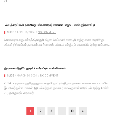
21...
பல்லடத்தைப் பின் தள்ளியது பங்களாதேஷ் காரணம் பாஜக – கமல் குற்றச்சாட்டு
SLIDE
/
APRIL 16, 2024
/
NO COMMENT
கோவை நாடாளுமன்றத் தொகுதி திமுக வேட்பாளர் கணபதி ராஜ்குமாரை ஆதரித்து,
மக்கள் நீதி மய்யம் தலைவர் கமல்ஹாசன் பல்லடம் எம்ஜிஆர் சாலையில் நேற்று பரப்புரை...
திமுகவை ஆதரிப்பது ஏன்? -ஈரோட்டில் கமல் விளக்கம்
SLIDE
/
MARCH 30, 2024
/
NO COMMENT
2024 பாராளுமன்றத்தேர்தலுக்காக தமிழ்நாட்டில் திமுக தலைமையிலான கூட்டணியில்
இடம்பெற்றுள்ள மக்கள் நீதி மய்யத்தின் தலைவர் கமல்ஹாசன் ஈரோட்டில் நேற்று (மார்ச்
29) தனது பரப்புரையைத்...
1
2
3
…
10