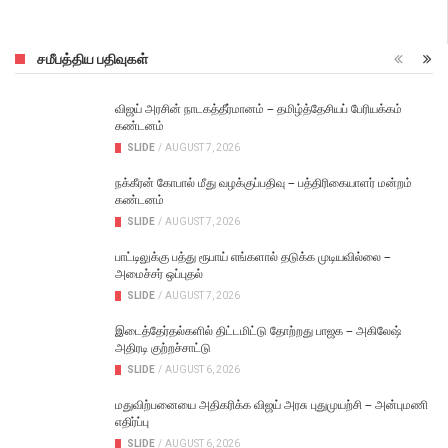
சமீபத்திய பதிவுகள்
விஜய் அரசின் நாடகத்தீர்மானம் – தமிழ்த்தேசியப் பேரியக்கம்
கண்டனம்
SLIDE
/
AUGUST 7, 2026
நக்கீரன் கோபால் மீது வழக்குப்பதிவு – பத்திரிகையாளர் மன்றம்
கண்டனம்
SLIDE
/
AUGUST 7, 2026
பாட்டிலுக்கு பத்து ரூபாய் எங்களால் தடுக்க முடியவில்லை –
அமைச்சர் ஒப்புதல்
SLIDE
/
AUGUST 7, 2026
இடைத்தேர்தல்களில் திட்டமிட்டு தோற்றது பாஜக – அகிலேஷ்
அதிரடி குற்றச்சாட்டு
SLIDE
/
AUGUST 6, 2026
மதுவிற்பனையை அதிகரிக்க விஜய் அரசு புதுமுயற்சி – அன்புமணி
எதிர்ப்பு
SLIDE
/
AUGUST 6, 2026