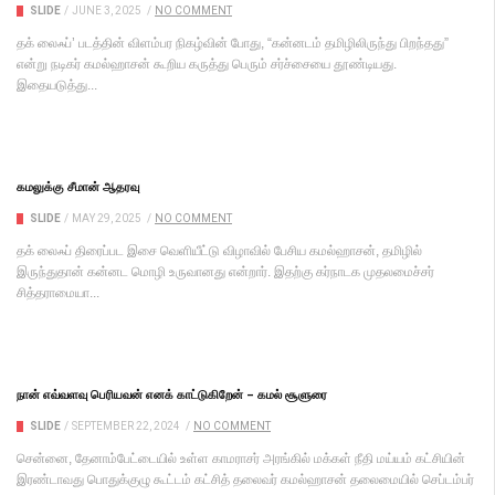
SLIDE
/
JUNE 3, 2025
/
NO COMMENT
தக் லைஃப்’ படத்தின் விளம்பர நிகழ்வின் போது, “கன்னடம் தமிழிலிருந்து பிறந்தது”
என்று நடிகர் கமல்ஹாசன் கூறிய கருத்து பெரும் சர்ச்சையை தூண்டியது.
இதையடுத்து...
கமலுக்கு சீமான் ஆதரவு
SLIDE
/
MAY 29, 2025
/
NO COMMENT
தக் லைஃப் திரைப்பட இசை வெளியீட்டு விழாவில் பேசிய கமல்ஹாசன், தமிழில்
இருந்துதான் கன்னட மொழி உருவானது என்றார். இதற்கு கர்நாடக முதலமைச்சர்
சித்தராமையா...
நான் எவ்வளவு பெரியவன் எனக் காட்டுகிறேன் – கமல் சூளுரை
SLIDE
/
SEPTEMBER 22, 2024
/
NO COMMENT
சென்னை, தேனாம்பேட்டையில் உள்ள காமராசர் அரங்கில் மக்கள் நீதி மய்யம் கட்சியின்
இரண்டாவது பொதுக்குழு கூட்டம் கட்சித் தலைவர் கமல்ஹாசன் தலைமையில் செப்டம்பர்