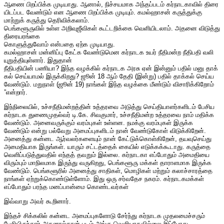
ஆணை பிறப்​பிக்க முடி​யாது. ஆனால், நிச்​சய​மாக அந்​தப்படம் கர்​நாட​கா​வில் திரை​
யிடப்பட வேண்​டும் என ஆணை பிறப்​பிக்க முடி​யும். கமல்​ஹாசன் கருத்​துக்கு
மாற்றுக் கருத்து தெரிவிக்​கலாம்.
பெங்​களூரு​வில் உள்ள அறி​வுஜீவி​கள் கூட்​டறிக்கை வெளி​யிடலாம். அதனை விடுத்து
திரையரங்கை
கொளுத்​து​வோம் என்​பதை ஏற்க முடி​யாது.
கமல்​ஹாசன் மன்​னிப்பு கேட்க வேண்​டுமென கர்​நாடக உயர் நீதி​மன்ற நீதிபதி வலி​
யுறுத்​தி​யுள்​ளார். இது​தான்
நீதிப​தி​யின் பணி​யா? இந்த வழக்​கில் கர்​நாடக அரசு ஏன் இன்​னும் பதில் மனு தாக்​
கல் செய்​யாமல் இருக்​கிறது? ஜூன் 18 ஆம் தேதி (இன்​று) பதில் தாக்​கல் செய்ய
வேண்​டும். மறு​நாள் (ஜூன் 19) நாங்​கள் இந்த வழக்கை மீண்​டும் விசா​ரிக்​கிறோம்​
”என்​றார்​.
இந்நிலையில், உச்சநீதிமன்றத்தின் உத்தரவை அடுத்து செய்தியாளர்களிடம் பேசிய
கர்நாடக துணைமுதல்வர் டி.கே. சிவகுமார், உச்சநீதிமன்ற உத்தரவை நாம் மதிக்க
வேண்டும். அனைவருக்கும் வரம்புகள் உள்ளன. நமக்கு வரம்புகள் இருக்க
வேண்டும் என்று பல்வேறு அமைப்புகளிடம் நான் வேண்டுகோள் விடுக்கிறேன்.
அனைத்து கன்னட ஆர்வலர்களையும் நான் கேட்டுக்கொள்கிறேன், தயவுசெய்து
அமைதியாக இருங்கள். யாரும் சட்டத்தைக் கையில் எடுக்கக்கூடாது. கருத்தை
வெளிப்படுத்துவதில் எந்தத் தவறும் இல்லை. கர்நாடகா எப்போதும் அமைதியை
விரும்பும் மாநிலமாக இருந்து வருகிறது, பெங்களூரு மக்கள் தாராளமாக இருக்க
வேண்டும். பெங்களூரில் அனைத்து சாதிகள், மொழிகள் மற்றும் கலாச்சாரத்தை
நாங்கள் ஏற்றுக்கொண்டுள்ளோம். இது ஒரு சர்வதேச நகரம். கர்நாடகமக்கள்
எப்போதும் பரந்த மனப்பான்மை கொண்டவர்கள்
இவ்வாறு அவர் கூறினார்.
இந்தச் சிக்கலில் கன்னட அமைப்புகளோடு சேர்ந்து கர்நாடக முதலமைச்சரும்
பேசியிருந்தார்.அதனால்தான் படம் அங்கு வெளியாகவில்லை.இப்போது