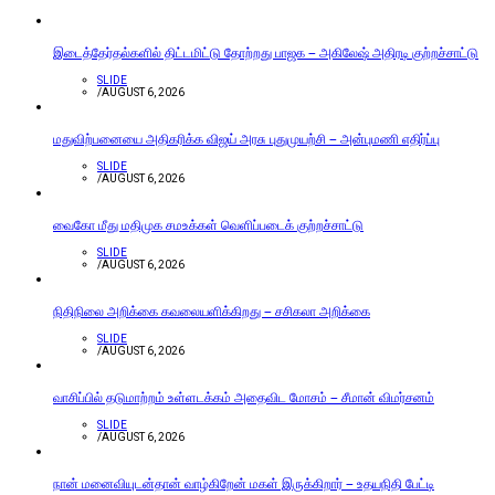
இடைத்தேர்தல்களில் திட்டமிட்டு தோற்றது பாஜக – அகிலேஷ் அதிரடி குற்றச்சாட்டு
SLIDE
/
AUGUST 6, 2026
மதுவிற்பனையை அதிகரிக்க விஜய் அரசு புதுமுயற்சி – அன்புமணி எதிர்ப்பு
SLIDE
/
AUGUST 6, 2026
வைகோ மீது மதிமுக சமஉக்கள் வெளிப்படைக் குற்றச்சாட்டு
SLIDE
/
AUGUST 6, 2026
நிதிநிலை அறிக்கை கவலையளிக்கிறது – சசிகலா அறிக்கை
SLIDE
/
AUGUST 6, 2026
வாசிப்பில் தடுமாற்றம் உள்ளடக்கம் அதைவிட மோசம் – சீமான் விமர்சனம்
SLIDE
/
AUGUST 6, 2026
நான் மனைவியுடன்தான் வாழ்கிறேன் மகள் இருக்கிறார் – உதயநிதி பேட்டி