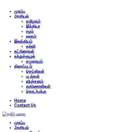
முகப்பு
அரசியல்
தமிழகம்
இந்தியா
ஈழம்
உலகம்
இலக்கியம்
கல்வி
கட்டுரைகள்
சுற்றுச்சூழல்
சமுதாயம்
திரைப்படம்
செய்திகள்
படங்கள்
விமர்சனம்
காணொளிகள்
தொடர்புக்கு
Home
Contact Us
முகப்பு
அரசியல்