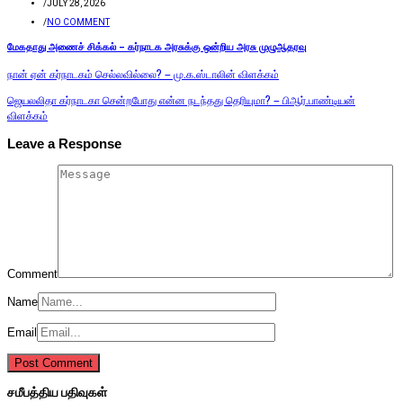
/
JULY 28, 2026
/
NO COMMENT
மேகதாது அணைச் சிக்கல் – கர்நாடக அரசுக்கு ஒன்றிய அரசு முழுஆதரவு
நான் ஏன் கர்நாடகம் செல்லவில்லை? – மு.க.ஸ்டாலின் விளக்கம்
ஜெயலலிதா கர்நாடகா சென்றபோது என்ன நடந்தது தெரியுமா? – பிஆர்.பாண்டியன்
விளக்கம்
Leave a Response
Comment
Name
Email
சமீபத்திய பதிவுகள்