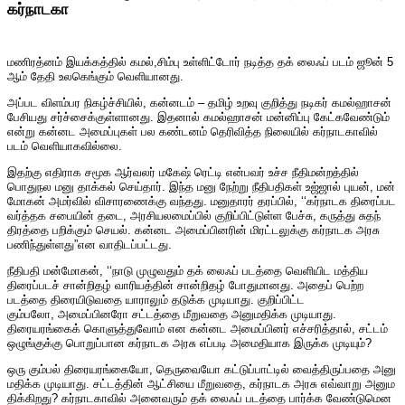
கர்நாடகா
மணிரத்னம் இயக்கத்தில் கமல்,சிம்பு உள்ளிட்டோர் நடித்த தக் லைஃப் படம் ஜூன் 5
ஆம் தேதி உலகெங்கும் வெளியானது.
அப்பட விளம்பர நிகழ்ச்சியில், கன்னடம் – தமிழ் உறவு குறித்து நடிகர் கமல்ஹாசன்
பேசியது சர்ச்சைக்குள்ளானது. இதனால் கமல்ஹாசன் மன்னிப்பு கேட்கவேண்டும்
என்று கன்னட அமைப்புகள் பல கண்டனம் தெரிவித்த நிலையில் கர்நாடகாவில்
படம் வெளியாகவில்லை.
இதற்கு எதி​ராக சமூக ஆர்​வலர் மகேஷ் ரெட்டி என்​பவர் உச்ச நீ​தி​மன்​றத்​தில்
பொதுநல மனு தாக்​கல் செய்​தார். இந்த மனு நேற்று நீதிப​தி​கள் உஜ்ஜால் புயன், மன்​
மோகன் அமர்​வில் விசா​ரணைக்கு வந்​தது. மனு​தா​ரர் தரப்​பில், ‘‘கர்​நாடக திரைப்பட
வர்த்தக சபை​யின் தடை, அரசி​யலமைப்​பில் குறிப்​பிட்​டுள்ள பேச்​சு, கருத்து சுதந்​
திரத்தை பறிக்​கும் செயல். கன்னட அமைப்​பினரின் மிரட்​டலுக்கு கர்​நாடக அரசு
பணிந்​துள்​ளது”என வாதிடப்​பட்​டது.
நீதிபதி மன்​மோகன், ‘‘நாடு முழு​வதும் தக் லைஃப் படத்தை வெளி​யிட மத்​திய
திரைப்​படச் சான்​றிதழ் வாரி​யத்​தின் சான்​றிதழ் போது​மானது. அதைப் பெற்ற
படத்தை திரை​யிடு​வதை யாராலும் தடுக்க முடி​யாது. குறிப்​பிட்ட
கும்​பலோ, அமைப்​பினரோ சட்​டத்தை மீறு​வதை அனு​ம​திக்க முடி​யாது.
திரையரங்கைக் கொளுத்​து​வோம் என கன்னட அமைப்​பினர் எச்​சரித்​தால், சட்​டம்
ஒழுங்குக்கு பொறுப்​பான கர்​நாடக அரசு எப்​படி அமை​தி​யாக இருக்க முடி​யும்?
ஒரு கும்​பல் திரையரங்​கையோ, தெரு​வையோ கட்​டுப்​பாட்​டில் வைத்​திருப்​பதை அனு​
ம​திக்க முடி​யாது. சட்​டத்​தின் ஆட்​சியை மீறு​வதை, கர்​நாடக அரசு எவ்​வாறு அனு​ம​
திக்​கிறது? கர்​நாட​கா​வில் அனை​வரும் தக் லைஃப் படத்தை பார்க்க வேண்​டுமென