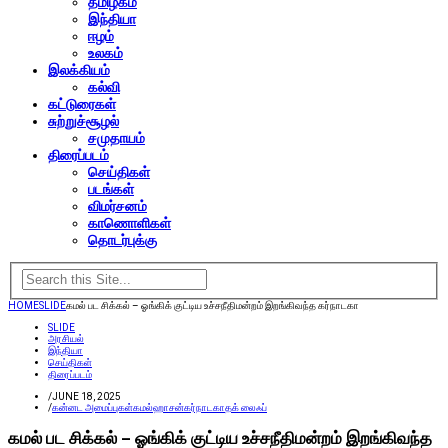
தமிழகம்
இந்தியா
ஈழம்
உலகம்
இலக்கியம்
கல்வி
கட்டுரைகள்
சுற்றுச்சூழல்
சமுதாயம்
திரைப்படம்
செய்திகள்
படங்கள்
விமர்சனம்
காணொளிகள்
தொடர்புக்கு
HOME
SLIDE
கமல் பட சிக்கல் – ஓங்கிக் குட்டிய உச்சநீதிமன்றம் இறங்கிவந்த கர்நாடகா
SLIDE
அரசியல்
இந்தியா
செய்திகள்
திரைப்படம்
/
JUNE 18, 2025
/
கன்னட அமைப்புகள்
கமல்ஹாசன்
கர்நாடகா
தக் லைஃப்
கமல் பட சிக்கல் – ஓங்கிக் குட்டிய உச்சநீதிமன்றம் இறங்கிவந்த