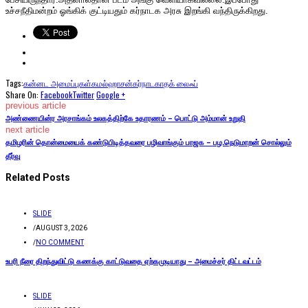
உச்சநீதிமன்றம் ஓங்கிக் குட்டியதும் கர்நாடக அரசு இறங்கி வந்திருக்கிறது.
Tags:
கன்னட அமைப்புகள்
கமல்ஹாசன்
கர்நாடகா
தக் லைஃப்
Share On:
Facebook
Twitter
Google +
previous article
அண்ணையின்ர அரசாங்கம் உலகத்திற்கே உதாரணம் – பொட்டு அம்மான் உறுதி
next article
தமிழரின் தொன்மையைக் கண்டுபிடித்தவரை பழிவாங்கும் பாஜக – பழ.நெடுமாறன் சொல்லும்
தீர்வு
Related Posts
SLIDE
/
AUGUST 3, 2026
/
NO COMMENT
உபரி நீரை திறந்துவிட்டு கணக்கு காட்டுவதை ஏற்கமுடியாது – அமைச்சர் திட்டவட்டம்
SLIDE