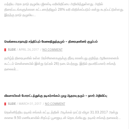
மத்திய அரசு நாடு தழுவிய ஜிஎஸ்டி வரிவிதிப்பை அறிவித்துள்ளது. அதில்
திரைப்படங்களுக்கான கட்டணத்திலும் 28% வரி விதிக்கப்படும் என்று கூறப்பட்டுள்ளது.
இதற்கு நாடு தழுவிய...
வெங்கையாநாயுடு சந்திப்பும் வேலைநிறுத்தமும் – திரையுலகினர் குழப்பம்
SLIDE
/
APRIL 26, 2017
/
NO COMMENT
தமிழ்த் திரையுலகில் உள்ள பிரச்சினைகளுக்கு தீர்வு காண்பது குறித்த ஆலோசனைக்
கூட்டம் சென்னையில் இன்று (ஏப்ரல் 26) நடைபெற்றது. இதில் தயாரிப்பாளர் சங்கத்
தலைவர்...
விவசாயிகள் போராட்டத்துக்கு நடிகர்சங்கம் முழு ஆதரவு தரும் – நாசர் அறிவிப்பு
SLIDE
/
MARCH 31, 2017
/
NO COMMENT
தென்னிந்திய நடிகர் சங்கக் கட்டிடத்தின் அடிக்கல் நாட்டு விழா 31.03.2017 அன்று
காலை 9.50 மணியளவில் சிறப்புப் பூஜையுடன் தொடங்கியது. நடிகர் சங்கத் தலைவர்...