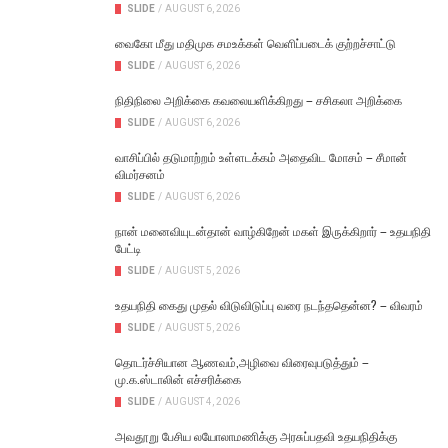
SLIDE
/
AUGUST 6, 2026
வைகோ மீது மதிமுக சமஉக்கள் வெளிப்படைக் குற்றச்சாட்டு
SLIDE
/
AUGUST 6, 2026
நிதிநிலை அறிக்கை கவலையளிக்கிறது – சசிகலா அறிக்கை
SLIDE
/
AUGUST 6, 2026
வாசிப்பில் தடுமாற்றம் உள்ளடக்கம் அதைவிட மோசம் – சீமான்
விமர்சனம்
SLIDE
/
AUGUST 6, 2026
நான் மனைவியுடன்தான் வாழ்கிறேன் மகள் இருக்கிறார் – உதயநிதி
பேட்டி
SLIDE
/
AUGUST 5, 2026
உதயநிதி கைது முதல் விடுவிடுப்பு வரை நடந்ததென்ன? – விவரம்
SLIDE
/
AUGUST 5, 2026
தொடர்ச்சியான ஆணவம்,அழிவை விரைவுபடுத்தும் –
மு.க.ஸ்டாலின் எச்சரிக்கை
SLIDE
/
AUGUST 4, 2026
அவதூறு பேசிய லயோலாமணிக்கு அரசுப்பதவி உதயநிதிக்கு