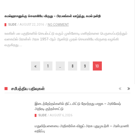
கமல்ஹாசனுக்கு செவாலியே விருது – பிரபலங்கள் வாழ்த்து, கமல் நன்றி
SLIDE
/
AUGUST 22, 2016
/
NO COMMENT
உலகின் பல பகுதிகளில் செயல்பட்டு வரும் முன்னோடி மனிதர்களை பெருமைப்படுத்தும்
வகையில் பிரான்ஸ் அரசு 1957-ஆம் ஆண்டு முதல் செவாலியே விருதை வழங்கி
வருகிறது....
1
…
8
9
10
சமீபத்திய பதிவுகள்
இடைத்தேர்தல்களில் திட்டமிட்டு தோற்றது பாஜக – அகிலேஷ்
அதிரடி குற்றச்சாட்டு
SLIDE
/
AUGUST 6, 2026
மதுவிற்பனையை அதிகரிக்க விஜய் அரசு புதுமுயற்சி – அன்புமணி
எதிர்ப்பு