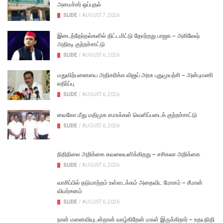
அமைச்சர் ஒப்புதல்
SLIDE
/
AUGUST 7, 2026
இடைத்தேர்தல்களில் திட்டமிட்டு தோற்றது பாஜக – அகிலேஷ்
அதிரடி குற்றச்சாட்டு
SLIDE
/
AUGUST 6, 2026
மதுவிற்பனையை அதிகரிக்க விஜய் அரசு புதுமுயற்சி – அன்புமணி
எதிர்ப்பு
SLIDE
/
AUGUST 6, 2026
வைகோ மீது மதிமுக சமஉக்கள் வெளிப்படைக் குற்றச்சாட்டு
SLIDE
/
AUGUST 6, 2026
நிதிநிலை அறிக்கை கவலையளிக்கிறது – சசிகலா அறிக்கை
SLIDE
/
AUGUST 6, 2026
வாசிப்பில் தடுமாற்றம் உள்ளடக்கம் அதைவிட மோசம் – சீமான்
விமர்சனம்
SLIDE
/
AUGUST 6, 2026
நான் மனைவியுடன்தான் வாழ்கிறேன் மகள் இருக்கிறார் – உதயநிதி