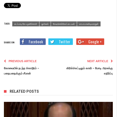
TAGS:
எடப்பாடி கே பழனிச்சாமி
ஓபிஎஸ்
கே.ஏ.செங்கோட்டையன்
மா.பா.பாண்டியராஜன்
Facebook
Twitter
Google +
SHARE ON:
PREVIOUS ARTICLE
NEXT ARTICLE
கோவையில் நடந்த கொடூரம் –
கிரிக்கெட்டிலும் காவி – மோடி அரசுக்கு
பதைபதைக்கும் சீமான்
எதிர்ப்பு
RELATED POSTS