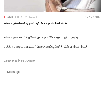
SLIDE
/
FEBRUARY 15, 2026
NO COMMENT
சசிகலா ஓபிஎஸ்ஸுக்கு டிடிவி மிரட்டல் – தொண்டர்கள் வியப்பு
சசிகலா தலைமையில் ஓபிஎஸ் இராமதாசு பிரேமலதா – புதிய பரபரப்பு
அமித்சா அழைப்பு மோடியுடன் மேடையேறும் ஓபிஎஸ்? -திடீர் திருப்பம் எப்படி?
Leave a Response