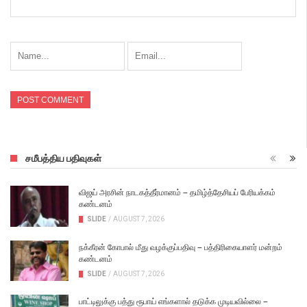
சமீபத்திய பதிவுகள்
விஜய் அரசின் நாடகத்தீர்மானம் – தமிழ்த்தேசியப் பேரியக்கம்
கண்டனம்
SLIDE
/
AUGUST 7, 2026
நக்கீரன் கோபால் மீது வழக்குப்பதிவு – பத்திரிகையாளர் மன்றம்
கண்டனம்
SLIDE
/
AUGUST 7, 2026
பாட்டிலுக்கு பத்து ரூபாய் எங்களால் தடுக்க முடியவில்லை –