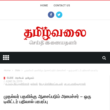
HOME
CONTACT US
Home
Slide
முதல்வர் பதவிக்கு ஆசைப்படும் அமைச்சர் – ஒரு டிவிட்டர் பதிவால் பரபரப்பு
SLIDE
அரசியல்
தமிழகம்
/
JUNE 26, 2019
/
எடப்பாடி கே பழனிச்சாமி
ஓபிஎஸ்
கே.ஏ.செங்கோட்டையன்
மா.பா.பாண்டியராஜன்
முதல்வர் பதவிக்கு ஆசைப்படும் அமைச்சர் – ஒரு
டிவிட்டர் பதிவால் பரபரப்பு