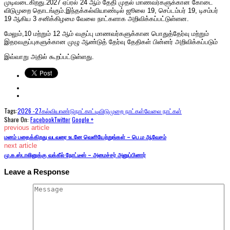
முடிவடைகிறது.2027 ஏப்ரல் 24 ஆம் தேதி முதல் மாணவர்களுக்கான கோடை
விடுமுறை தொடங்கும்.இந்தக்கல்வியாண்டில் ஜூலை 19, செப்டம்பர் 19, டிசம்பர்
19 ஆகிய 3 சனிக்கிழமை வேலை நாட்களாக அறிவிக்கப்பட்டுள்ளன.
மேலும்,10 மற்றும் 12 ஆம் வகுப்பு மாணவர்களுக்கான பொதுத்தேர்வு மற்றும்
இதரவகுப்புகளுக்கான முழு ஆண்டுத் தேர்வு தேதிகள் பின்னர் அறிவிக்கப்படும்
இவ்வாறு அதில் கூறப்பட்டுள்ளது.
Tags:
2026 -27
கல்வியாண்டு
நாட்காட்டி
விடுமுறை நாட்கள்
வேலை நாட்கள்
Share On:
Facebook
Twitter
Google +
previous article
மனம் பதைக்கிறது வடவரை உடனே வெளியேற்றுங்கள் – பெ.ம ஆவேசம்
next article
மு.க.ஸ்டாலினுக்கு வக்கீல் நோட்டீஸ் – அமைச்சர் அனுப்பினார்
Leave a Response