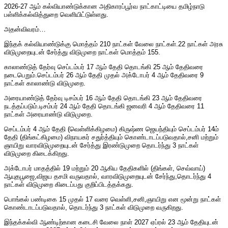
2026-27 ஆம் கல்வியாண்டுக்கான அதிகாரப்பூர்வ நாட்காட்டியை தமிழ்நாடு
பள்ளிக்கல்வித்துறை வெளியிட்டுள்ளது.
அதன்விவரம்…
இந்தக் கல்வியாண்டுக்கு மொத்தம் 210 நாட்கள் வேலை நாட்கள்.22 நாட்கள் அரசு
விடுமுறையுடன் சேர்த்து விடுமுறை நாட்கள் மொத்தம் 155.
காலாண்டுத் தேர்வு செப்டம்பர் 17 ஆம் தேதி தொடங்கி 25 ஆம் தேதிவரை
நடைபெறும்.செப்டம்பர் 26 ஆம் தேதி முதல் அக்டோபர் 4 ஆம் தேதிவரை 9
நாட்கள் காலாண்டு விடுமுறை.
அரையாண்டுத் தேர்வு டிசம்பர் 16 ஆம் தேதி தொடங்கி 23 ஆம் தேதிவரை
நடத்தப்படும்.டிசம்பர் 24 ஆம் தேதி தொடங்கி ஜனவரி 4 ஆம் தேதிவரை 11
நாட்கள் அரையாண்டு விடுமுறை.
செப்டம்பர் 4 ஆம் தேதி (வெள்ளிக்கிழமை) கிருஷ்ண ஜெயந்தியும் செப்டம்பர் 14ம்
தேதி (திங்கட்கிழமை) விநாயகர் சதுர்த்தியும் கொண்டாடப்படுவதால்,சனி மற்றும்
ஞாயிறு வாரவிடுமுறையுடன் சேர்த்து இரண்டுமுறை தொடர்ந்து 3 நாட்கள்
விடுமுறை கிடைக்கிறது.
அக்டோபர் மாதத்தில் 19 மற்றும் 20 ஆகிய தேதிகளில் (திங்கள், செவ்வாய்)
ஆயுதபூஜை,விஜய தசமி வருவதால், வாரவிடுமுறையுடன் சேர்ந்து,தொடர்ந்து 4
நாட்கள் விடுமுறை கிடைப்பது குறிப்பிடத்தக்கது.
பொங்கல் பண்டிகை 15 முதல் 17 வரை வெள்ளி,சனி,ஞாயிறு என மூன்று நாட்கள்
கொண்டாடப்படுவதால், தொடர்ந்து 3 நாட்கள் விடுமுறை வருகிறது.
இந்தக்கல்வி ஆண்டிற்கான கடைசி வேலை நாள் 2027 ஏப்ரல் 23 ஆம் தேதியுடன்