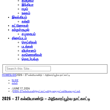
தமிழகம்
இந்தியா
ஈழம்
உலகம்
இலக்கியம்
கல்வி
கட்டுரைகள்
சுற்றுச்சூழல்
சமுதாயம்
திரைப்படம்
செய்திகள்
படங்கள்
விமர்சனம்
காணொளிகள்
தொடர்புக்கு
HOME
SLIDE
2026 – 27 கல்வியாண்டு – அதிகாரப்பூர்வ நாட்காட்டி
SLIDE
கல்வி
/
JUNE 17, 2026
/
2026 -27
கல்வியாண்டு
நாட்காட்டி
விடுமுறை நாட்கள்
வேலை நாட்கள்
2026 – 27 கல்வியாண்டு – அதிகாரப்பூர்வ நாட்காட்டி