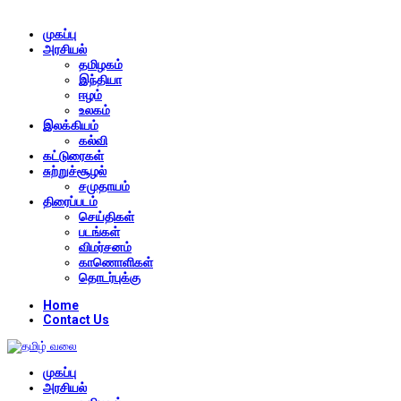
முகப்பு
அரசியல்
தமிழகம்
இந்தியா
ஈழம்
உலகம்
இலக்கியம்
கல்வி
கட்டுரைகள்
சுற்றுச்சூழல்
சமுதாயம்
திரைப்படம்
செய்திகள்
படங்கள்
விமர்சனம்
காணொளிகள்
தொடர்புக்கு
Home
Contact Us
முகப்பு
அரசியல்