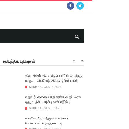
சமீபத்திய பதிவுகள்
இடைத்தேர்தல்களில் திட்டமிட்டு தோற்றது
பாஜக – அகிலேஷ் அதிரடி குற்றச்சாட்டு
SLIDE
/
AUGUST 6, 2026
மதுவிற்பனையை அதிகரிக்க விஜய் அரசு
புதுமுயற்சி – அன்புமணி எதிர்ப்பு
SLIDE
/
AUGUST 6, 2026
வைகோ மீது மதிமுக சமஉக்கள்
வெளிப்படைக் குற்றச்சாட்டு