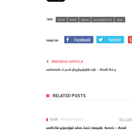
TAGS:
சீமான்
சேரன்
தவெக
நாம் தமிழர் கட்சி
விஜய்
Facebook
Twitter
SHARE ON:
PREVIOUS ARTICLE
வாக்காளர் பட்டியல் திருத்தத்தில் சதி – சீமான் பேட்டி
RELATED POSTS
SLIDE
/
AUGUST 6, 2026
NO COM
வாசிப்பில் தடுமாற்றம் உள்ளடக்கம் அதைவிட மோசம் – சீமான்