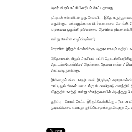
அவர் விஜய் கட்சியினரிடம் கேட்டதாவது…
நட்புடன் உங்களிடம் ஒரு கேள்வி… இதே கருத்துக
வருகிறது.. மக்களுக்கான பிரச்னைகளை சொல்லி பேச
நாதகவை ஒதுக்கி தவெகவை ஆதரிக்க நினைக்கிறீர்
என்று கேள்வி எழுப்பியுள்ளார்.
சேரனின் இந்தக் கேள்விக்கு ஆதரவாகவும் எதிர்ப்பாக
அதேசமயம், விஜய் அரசியல் கட்சி தொடங்கியதிலிருந்
தொடங்கவேண்டும்? அதற்கான தேவை என்ன? இவருக்க
கொண்டிருக்கிறது.
இன்னமும் விடை தெரியாமல் இருக்கும் அதேகேள்வி
காட்டிலும் சீமான் பனமடங்கு பேசுவதோடு களத்தில் நி
விதத்தில் உசத்தி என்று உச்சந்தலையில் அடித்தது ப
குறிப்பு – சேரன் கேட்ட இந்தக்கேள்விக்கு சரிய
முடியவில்லை என்பது குறிப்பிடத்தக்கது.வெற்று 