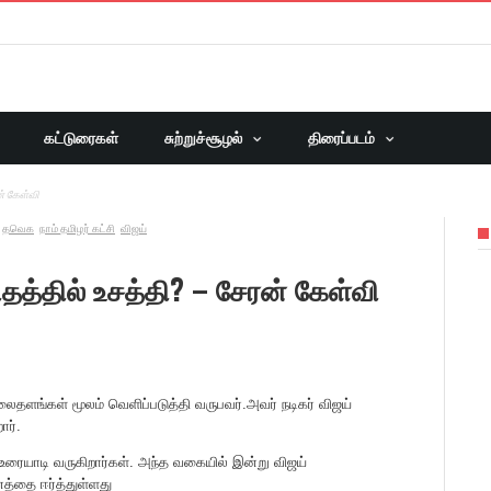
கட்டுரைகள்
சுற்றுச்சூழல்
திரைப்படம்
் கேள்வி
தவெக
நாம் தமிழர் கட்சி
விஜய்
தத்தில் உசத்தி? – சேரன் கேள்வி
தளங்கள் மூலம் வெளிப்படுத்தி வருபவர்.அவர் நடிகர் விஜய்
ார்.
யாடி வருகிறார்கள். அந்த வகையில் இன்று விஜய்
னத்தை ஈர்த்துள்ளது