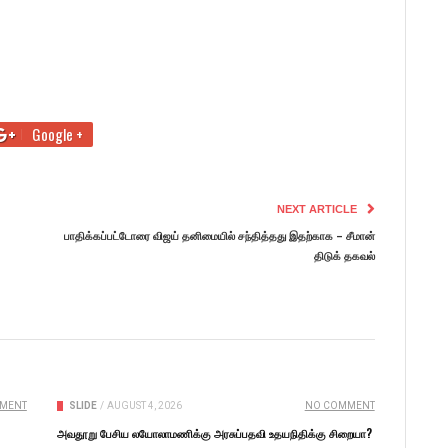
Google +
NEXT ARTICLE
பாதிக்கப்பட்டோரை விஜய் தனிமையில் சந்தித்தது இதற்காக – சீமான்
திடுக் தகவல்
MENT
SLIDE
/
AUGUST 4, 2026
NO COMMENT
அவதூறு பேசிய லயோலாமணிக்கு அரசுப்பதவி உதயநிதிக்கு சிறையா?