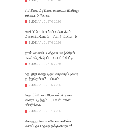
SLIDE
/
AUGUST 6, 2026
நிதிநிலை அறிக்கை கவலையளிக்கிறது –
சசிகலா அறிக்கை
SLIDE
/
AUGUST 6, 2026
வாசிப்பில் தடுமாற்றம் உள்ளடக்கம்
அதைவிட மோசம் – சீமான் விமர்சனம்
SLIDE
/
AUGUST 6, 2026
நான் மனைவியுடன்தான் வாழ்கிறேன்
மகள் இருக்கிறார் – உதயநிதி பேட்டி
SLIDE
/
AUGUST 5, 2026
உதயநிதி கைது முதல் விடுவிடுப்பு வரை
நடந்ததென்ன? – விவரம்
SLIDE
/
AUGUST 5, 2026
தொடர்ச்சியான ஆணவம்,அழிவை
விரைவுபடுத்தும் – மு.க.ஸ்டாலின்
எச்சரிக்கை
SLIDE
/
AUGUST 4, 2026
அவதூறு பேசிய லயோலாமணிக்கு
அரசுப்பதவி உதயநிதிக்கு சிறையா? –