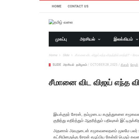
HOME
CONTACT US
முகப்பு
அரசியல்
இலக்கியம்
Home
Slide
சீமானை விட விஜய் எந்த விதத்தில் உசத்தி? – சேரன
SLIDE
அரசியல்
தமிழகம்
/
OCTOBER 28, 2025
/
சீமான்
சேரன்
சீமானை விட விஜய் எந்த வி
இயக்குநர் சேரன், தம்முடைய கருத்துகளை சமூகவலை
குறித்து எதிர்த்தும் ஆதரித்தும் பதிவுகள் இட்டிருக்கிற
அதனால் அவருடைன் சமூகவலைதளம் மூலமே பலர் உரை
கட்சியினருக்கு சேரன் எழுப்பிய கேள்வி பெரும் கவ