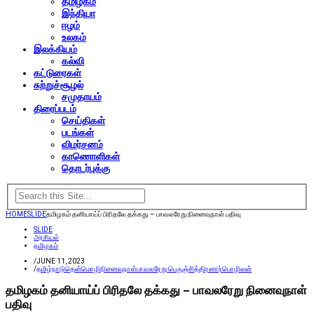
தமிழகம்
இந்தியா
ஈழம்
உலகம்
இலக்கியம்
கல்வி
கட்டுரைகள்
சுற்றுச்சூழல்
சமுதாயம்
திரைப்படம்
செய்திகள்
படங்கள்
விமர்சனம்
காணொளிகள்
தொடர்புக்கு
HOME
SLIDE
தமிழகம் தனியாய்ப் பிரிதலே தக்கது – பாவலரேறு நினைவுநாள் பதிவு
SLIDE
அரசியல்
தமிழகம்
/
JUNE 11, 2023
/
தமிழ்நாடு
தென்மொழி
நினைவுநாள்
பாவலரேறு பெருஞ்சித்திரனார்
பொழிலன்
தமிழகம் தனியாய்ப் பிரிதலே தக்கது – பாவலரேறு நினைவுநாள்
பதிவு