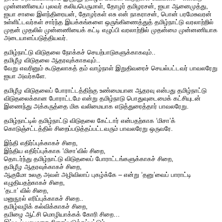
முன்னணியைப் புலவர் கலியபெருமாள், தோழர் தமிழரசன், ஐயா ஆனைமுத்து,
ஐயா சாலை இளந்திரையன், தோழர்கள் எசு என் நாகராசன், பொன் பரமேசுவரன்
உள்ளிட்டவர்கள் சார்ந்த இயக்கங்களை ஒருங்கிணைத்துத் தமிழ்நாட்டு வரலாற்றில்
முதன் முதலில் முன்னணியைக் கட்டி எழுப்பி வரலாற்றில் முதன்மை முன்னணியாக
அடையாளப்படுத்தியவர்.
தமிழ்நாட்டு விடுதலை நோக்கச் செயற்பாடுகளுக்காகவும்..
தமிழீழ விடுதலை ஆதரவுக்காகவும்..
வேறு எவரினும் கூடுதலாகத் தம் வாழ்நாள் இறுதிவரைச் செயல்பட்டவர் பாவலரேறு
ஐயா அவர்களே.
தமிழீழ விடுதலைப் போராட்டத்திற்கு உண்மையான ஆதரவு என்பது தமிழ்நாட்டு
விடுதலைக்கான போராட்டமே என்று தமிழ்நாடு பொதுவுடைமைக் கட்சியுடன்
இணைந்து அக்கருத்தை மிக வலிமையாக எடுத்துரைத்தார் பாவலரேறு.
தமிழ்நாட்டில் தமிழ்நாட்டு விடுதலை கேட்டார் என்பதற்காக ‘மிசா’க்
கொடுஞ்சட்டத்தில் சிறைப்படுத்தப்பட்டவரும் பாவலரேறு ஒருவரே.
இந்தி எதிர்ப்புக்காகச் சிறை,
இந்திய எதிர்ப்புக்காக ‘மிசா’வில் சிறை,
தொடர்ந்து தமிழ்நாட்டு விடுதலைப் போராட்டங்களுக்காகச் சிறை,
தமிழீழ ஆதரவுக்காகச் சிறை,
ஆகுமோ உலகு அவள் அழிவிலாப் புகழ்க்கே – என்று ‘தனு’வைப் பாராட்டி
எழுதியதற்காகச் சிறை,
‘தடா’ வில் சிறை,
மனுநூல் எரிப்புக்காகச் சிறை..
தமிழ்வழிக் கல்விக்காகச் சிறை,
தமிழை ஆட்சி மொழியாக்கக் கோரி சிறை…