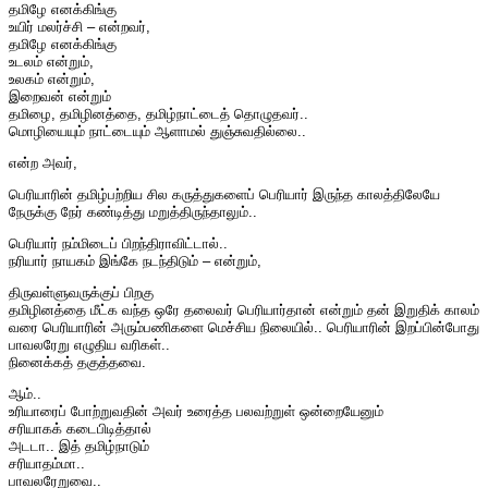
தமிழே எனக்கிங்கு
உயிர் மலர்ச்சி – என்றவர்,
தமிழே எனக்கிங்கு
உடலம் என்றும்,
உலகம் என்றும்,
இறைவன் என்றும்
தமிழை, தமிழினத்தை, தமிழ்நாட்டைத் தொழுதவர்..
மொழியையும் நாட்டையும் ஆளாமல் துஞ்சுவதில்லை..
என்ற அவர்,
பெரியாரின் தமிழ்பற்றிய சில கருத்துகளைப் பெரியார் இருந்த காலத்திலேயே
நேருக்கு நேர் கண்டித்து மறுத்திருந்தாலும்..
பெரியார் நம்மிடைப் பிறந்திராவிட்டால்..
நரியார் நாயகம் இங்கே நடந்திடும் – என்றும்,
திருவள்ளுவருக்குப் பிறகு
தமிழினத்தை மீட்க வந்த ஒரே தலைவர் பெரியார்தான் என்றும் தன் இறுதிக் காலம்
வரை பெரியாரின் அரும்பணிகளை மெச்சிய நிலையில்.. பெரியாரின் இறப்பின்போது
பாவலரேறு எழுதிய வரிகள்..
நினைக்கத் தகுத்தவை.
ஆம்..
உரியாரைப் போற்றுவதின் அவர் உரைத்த பலவற்றுள் ஒன்றையேனும்
சரியாகக் கடைபிடித்தால்
அடடா.. இத் தமிழ்நாடும்
சரியாதம்மா..
பாவலரேறுவை..