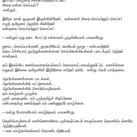
இப்படிப் பலமுறை சிறைப்படுத்தப்பட்டும்..
சிறை என்ன செய்யும்?
-என்றும்,
இதோ நான் ஒருவன் இருக்கின்றேன்.. என்னைச் சிறை செய்யினும் செய்க!
ஈழத் தமிழரை ஆதரிக் கின்றேன்
என்தலை கொய்யினும் கொய்க!
– என்றும் ஏறு நடை போட்டு எக்காளம் முழங்கியவர் பாவலரேறு.
ஐயை, கொய்யாக்கனி, நூறாசிரியம், உலகியல் நூறு – என்பவற்றின்
தொடர்ச்சியாய் நூற்றுக்கணக்கான செவ்விலக்கியங்கள் படைக்கும் ஆற்றல்
சான்றவர்.
தம் இலக்கிய உணர்வுகளையெல்லாம் அமைவாய் வைத்துவிட்டு.. எனக்கென
எதுவும் இல்லை தமிழனின் இழிநிலை மாற்றம் தவிர.. என்று அவர் யாத்தவை.
ஆயிரக்கணக்கான பாடல்கள்,
ஆயிரக்கணக்கில் கட்டுரைகள்,
ஆயிரக்கணக்கில் சொற்பொழிவுகள்..
தம் வாழ்நாள் முழுக்க
முன் புதையுண்ட எம் முத்தமிழ்ச் சிறப்பினை
மன்பதைக்கு உணர்த்தல் எம் மண்ணுயிர் வாழ்க்கை.
– என்று போராளியாய் வாழ்ந்தவர் பாவலரேறு.
தென்மொழியைக் கண்ணொளியை மூச்சுயுர்ப்பைச் சாகும்வரை தொண்டெனெவே
ஆற்றிவருவேன்.
– என வாழ்நாளெல்லாம் தொண்டாற்றியவர்.