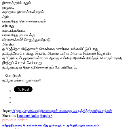
நினைக்கும்போதும்..
நாமும்..
அதையே நினைக்கின்றோம்..
ஆம்..
பாவலரேறு கொள்கைகளைச்
சரியாது
கடைபிடிப்போம்..
பாவலரேறு ஐயாவுக்கு
வீரவணக்கம்! செலுத்துவதோடு..
அவரின்..
தமிழ்த்தேச விடுதலைக் கொள்கை உணர்வை மங்கவிட்டுவிடாது…
தமிழ்த்தேசம் என்பது இந்திய அடிமை மாநில அரசாக இக்கால் இருக்கிற
தமிழ்நாட்டின் முதலமைச்சராக ஆவது என்கிற அளவில் திரித்துப் பொருள் கருதி
நீர்த்துப் போகச் செய்யாது.
தமிழ்நாட்டின் தேச விடுதலைக்குப் போராடுவோம்.
– பொழிலன்
தமிழக மக்கள் முன்னணி
Tags:
தமிழ்நாடு
தென்மொழி
நினைவுநாள்
பாவலரேறு பெருஞ்சித்திரனார்
பொழிலன்
Share On:
Facebook
Twitter
Google +
previous article
கஜேந்திரகுமார் பொன்னம்பலம் மீது தாக்குதல் – பழ.நெடுமாறன் கண்டனம்