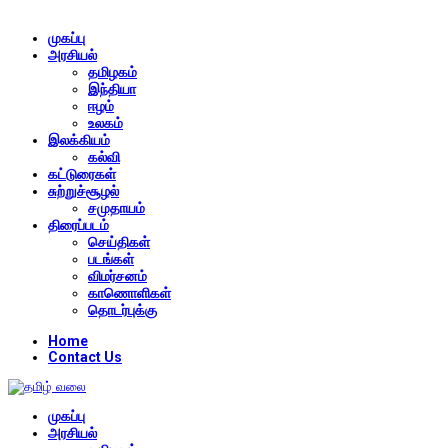
முகப்பு
அரசியல்
தமிழகம்
இந்தியா
ஈழம்
உலகம்
இலக்கியம்
கல்வி
கட்டுரைகள்
சுற்றுச்சூழல்
சமுதாயம்
திரைப்படம்
செய்திகள்
படங்கள்
விமர்சனம்
காணொளிகள்
தொடர்புக்கு
Home
Contact Us
முகப்பு
அரசியல்