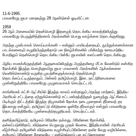
11-6-1995.
பாவலரேறு ஐயா மறைவுற்று 28 ஆண்டுகள் ஓடிவிட்டன.
1959
26 ஆம் அகவையில் தென்மொழி இதழைத் தொடங்கிய காலத்திலிருந்து
பாவலரேறு பெருஞ்சித்திரனார் அவர்களின் பொது வாழ்க்கை தொடங்குகிறது.
அதற்கு முன்பாகக் கொய்யாக்கனி – என்னும் பாவியத்தையும், நூற்றுக்கணக்கான
பாடல்களையும் எழுதியிருந்ததோடு பல நிகழ்ச்சிகளில் பங்கேற்று உரையாற்றிய
போதிலும் தென்மொழி தொடங்கிய பின்பே ஐயாவின் களப்பணி தொடங்கியது.
ஆரிய சமசுக்கிருதத்தின் ஆளுமையிலிருந்து அருந்தமிழை மீட்க வேண்டும் என்கிற
நோக்கில் இருந்த மொழிஞாயிறு ஐயா பாவாணர் அவர்களின் ஆக்கங்களை
வெளிக்கொண்டு வருகிற முயற்சிகளுக்காகத் தென்மொழி
தொடங்கப்பட்டிருந்தாலும், பின்னர் தமிழ்மொழி, இன, நாட்டுரிமைகளை
முன்னிறுத்தியே பாவலரேறு முழுமையாகச் செயற்பட்டார்.
காங்கிரசுக் கட்சி ஆட்சியில் இருந்த காலம் என்றாலும்,அதற்கு மாற்றாய், இந்திய
அரசியல் சட்டத்தை ஏற்றுக்கொண்டு சட்டமன்றத்திற்குள் நுழைந்து ஆட்சியைப்
பிடிக்கும் திட்டத்தில் இருந்த திமுகவின் நோக்க நடைமுறைகள் தீர்வைத் தர
இயலாது என்றும், தமிழ்நாட்டு விடுதலை ஒன்றே தீர்வாகும் என்றும் பாவலரேறு
தொடக்கத்திலேயே முன்வைத்தெழுதியவர். செயற்பட்டவர்.
தனித்தமிழ்நாடு, தமிழகம் பிரிதலே தக்கது, பிரிவினை நோக்கித்
தள்ளப்படுகிறோம், விடுதலை பெறுவது முதல் வேலை, இந்தியாவின் அரசியல்
வீழ்ச்சியும் தமிழனின் விடுதலை எழுச்சியும்,பிரிவினை தவிர வேறு வழியில்லை,
தமிழகப் பிரிவினை தேவையே – என்றெல்லாம் பல கட்டுரைகளை