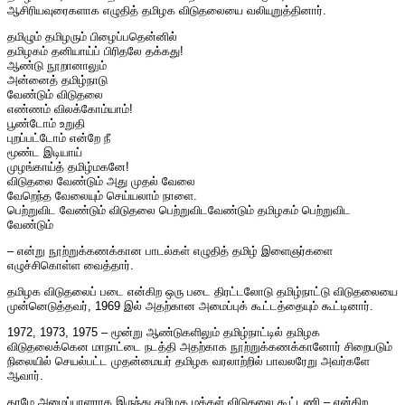
ஆசிரியவுரைகளாக எழுதித் தமிழக விடுதலையை வலியுறுத்தினார்.
தமிழும் தமிழரும் பிழைப்பதென்னில்
தமிழகம் தனியாய்ப் பிரிதலே தக்கது!
ஆண்டு நூறானாலும்
அன்னைத் தமிழ்நாடு
வேண்டும் விடுதலை
எண்ணம் விலக்கோம்யாம்!
பூண்டோம் உறுதி
புறப்பட்டோம் என்றே நீ
மூண்ட இடியாய்
முழங்காய்த் தமிழ்மகனே!
விடுதலை வேண்டும் அது முதல் வேலை
வேறெந்த வேலையும் செய்யலாம் நாளை.
பெற்றுவிட வேண்டும் விடுதலை பெற்றுவிடவேண்டும் தமிழகம் பெற்றுவிட
வேண்டும்
– என்று நூற்றுக்கணக்கான பாடல்கள் எழுதித் தமிழ் இளைஞர்களை
எழுச்சிகொள்ள வைத்தார்.
தமிழக விடுதலைப் படை என்கிற ஒரு படை திரட்டலோடு தமிழ்நாட்டு விடுதலையை
முன்னெடுத்தவர், 1969 இல் அதற்கான அமைப்புக் கூட்டத்தையும் கூட்டினார்.
1972, 1973, 1975 – மூன்று ஆண்டுகளிலும் தமிழ்நாட்டில் தமிழக
விடுதலைக்கென மாநாட்டை நடத்தி அதற்காக நூற்றுக்கணக்கானோர் சிறைபடும்
நிலையில் செயல்பட்ட முதன்மையர் தமிழக வரலாற்றில் பாவலரேறு அவர்களே
ஆவார்.
தாமே அமைப்பாளராக இருந்து தமிழக மக்கள் விடுதலை கூட்டணி – என்கிற