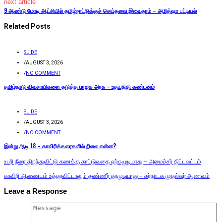
next article
9 ஆண்டு மோடி ஆட்சியில் தமிழ்நாட்டுக்குச் செய்தவை இவைதாம் – அமித்ஷா பட்டியல்
Related Posts
SLIDE
/
AUGUST 3, 2026
/
NO COMMENT
தமிழ்நாடு விவசாயிகளை தடுத்த பாஜக அரசு – உதயநிதி கண்டனம்
SLIDE
/
AUGUST 3, 2026
/
NO COMMENT
இன்று ஆடி 18 – காவிரிக்கரைகளில் நிலை என்ன?
உபரி நீரை திறந்துவிட்டு கணக்கு காட்டுவதை ஏற்கமுடியாது – அமைச்சர் திட்டவட்டம்
காவிரி ஆணையம் உத்தரவிட்டாலும் தண்ணீர் தரமுடியாது – கர்நாடக முதல்வர் ஆணவம்
Leave a Response