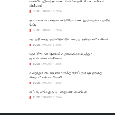
வாசிப்பில் தடுமாற்றம் உள்ளடக்கம் அதைவிட மோசம் – சீமான்
விமர்சனம்
SLIDE
/
AUGUST 6, 2026
நான் மனைவியுடன்தான் வாழ்கிறேன் மகள் இருக்கிறார் – உதயநிதி
பேட்டி
SLIDE
/
AUGUST 5, 2026
உதயநிதி கைது முதல் விடுவிடுப்பு வரை நடந்ததென்ன? – விவரம்
SLIDE
/
AUGUST 5, 2026
தொடர்ச்சியான ஆணவம்,அழிவை விரைவுபடுத்தும் –
மு.க.ஸ்டாலின் எச்சரிக்கை
SLIDE
/
AUGUST 4, 2026
அவதூறு பேசிய லயோலாமணிக்கு அரசுப்பதவி உதயநிதிக்கு
சிறையா? – சீமான் கேள்வி
SLIDE
/
AUGUST 4, 2026
எடப்பாடி செய்வது தப்பு – வேலுமணி வெளிப்படை
SLIDE
/
AUGUST 4, 2026