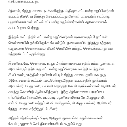
எதிர்பார்க்கப்பட்டது.
ஆனால், நேற்று காலை நடக்கவிருந்த அதிமுக சட்டமன்ற உறுப்பினர்கள்
கூட்டம் திடீரென இரத்து செய்யப்பட்டது.பின்னர் மாலையில் எடப்பாடி
பழனிச்சாமியின் வீட்டில் சட்டமன்ற உறுப்பினர்களின் ஆலோசனைக்
கூட்டம் நடைபெற்றது.
இந்தக் கூட்டத்தில் சட்டமன்ற உறுப்பினர்கள் அனைவரும் 3 நாட்கள்
சென்னையில் தங்கியிருக்க வேண்டும். தலைமையில் இருந்து உத்தரவு
வரும்வரை சென்னையை விட்டு வெளியில் எங்கும் செல்லக்கூடாது என
உத்தரவிடப்பட்டிருக்கிறது.
இதனிடையே, சென்னை, ராஜா அண்ணாமலைபுரத்தில் உள்ள முன்னாள்
அமைச்சரும் தற்போது சட்டமன்ற உறுப்பினராக வெற்றி பெற்றுள்ள
சி.வி.சண்முகத்தின் உறவினர் வீட்டில் நேற்று காலை தனியாக ஒரு
ஆலோசனைக் கூட்டம் நடைபெற்றது.அந்தக் கூட்டத்தில் முன்னாள்
அமைச்சர் வேலுமணி, பவானி தொகுதி கே.சி.கருப்பண்ணன் ஆகியோர்
கலந்து கொண்டு ஆலோசித்தனர். இந்த ஆலோசனை பரபரப்பை
ஏற்படுத்திய நிலையில், எடப்பாடி பழனிச்சாமியை கே.பி.முனுசாமி,
எஸ்.பி.வேலுமணி மற்றும் சி.வி.சண்முகம், சி.விஜயபாஸ்கர் ஆகியோர்
நேற்று மாலை சந்தித்துப் பேசினர்.
அந்தச் சந்திப்புக்குப் பிறகு அதிமுக துணைப்பொதுச்செயலாளர்
கே.பி.முனுசாமி செய்தியாளர்களிடம் கூறும்போது….