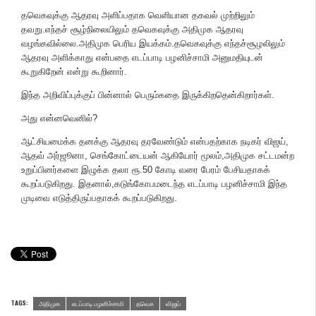
தவெகவுக்கு ஆதரவு அளிப்பதாக வெளியான தகவல் முற்றிலும்
தவறு.எந்தச் சூழ்நிலையிலும் தவெகவுக்கு அதிமுக ஆதரவு
வழங்கவில்லை.அதிமுக பெரிய இயக்கம்.தவெகவுக்கு எந்தச்சூழலிலும்
ஆதரவு அளிக்காது என்பதை எடப்பாடி பழனிச்சாமி அனுமதியுடன்
கூறுகிறேன் என்று கூறினார்.
இந்த அறிவிப்புக்குப் பின்னால் பெரும்கதை இருக்கிறதென்கிறார்கள்.
அது என்னவெனில்?
ஆட்சியமைக்க தனக்கு ஆதரவு தரவேண்டும் என்பதற்காக நடிகர் விஜய்,
ஆதவ் அர்ஜூனா, செங்கோட்டையன் ஆகியோர் மூலம்,அதிமுக சட்டமன்ற
உறுப்பினர்களை இழுக்க தலா ரூ.50 கோடி வரை பேரம் பேசியதாகக்
கூறப்படுகிறது. இதனால்,கடுங்கோபமடைந்த எடப்பாடி பழனிச்சாமி இந்த
முடிவை எடுத்திருப்பதாகக் கூறப்படுகிறது.
TAGS:
அதிமுக
எடப்பாடி பழனிச்சாமி
தவெக
விஜய்