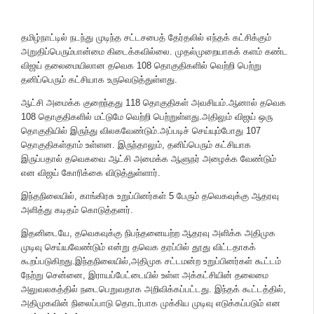
தமிழ்நாட்டில் நடந்து முடிந்த சட்டசபைத் தேர்தலில் எந்தக் கட்சிக்கும்
அறுதிப்பெரும்பான்மை கிடைக்கவில்லை. முதல்முறையாகக் களம் கண்ட
விஜய் தலைமையிலான தவெக 108 தொகுதிகளில் வெற்றி பெற்று
தனிப்பெரும் கட்சியாக உருவெடுத்துள்ளது.
ஆட்சி அமைக்க குறைந்தது 118 தொகுதிகள் அவசியம்.ஆனால் தவெக
108 தொகுதிகளில் மட்டுமே வெற்றி பெற்றுள்ளது.அதிலும் விஜய் ஒரு
தொகுதியில் இருந்து விலகவேண்டும்.அப்படிச் செய்யும்போது 107
தொகுதிகள்தாம் உள்ளன. இருந்தாலும், தனிப்பெரும் கட்சியாக
இருப்பதால் தவெகவை ஆட்சி அமைக்க ஆளுநர் அழைக்க வேண்டும்
என விஜய் கோரிக்கை விடுத்துள்ளார்.
இந்தநிலையில், காங்கிரசு உறுப்பினர்கள் 5 பேரும் தவெகவுக்கு ஆதரவு
அளித்து கடிதம் கொடுத்தனர்.
இதனிடையே, தவெகவுக்கு நிபந்தனையற்ற ஆதரவு அளிக்க அதிமுக
முடிவு செய்யவேண்டும் என்று தவெக தரப்பில் தூது விட்டதாகக்
கூறப்படுகிறது.இந்தநிலையில்,அதிமுக சட்டமன்ற உறுப்பினர்கள் கூட்டம்
நேற்று சென்னை, இராயப்பேட்டையில் உள்ள அக்கட்சியின் தலைமை
அலுவலகத்தில் நடைபெறுவதாக அறிவிக்கப்பட்டது. இந்தக் கூட்டத்தில்,
அதிமுகவின் நிலைப்பாடு தொடர்பாக முக்கிய முடிவு எடுக்கப்படும் என