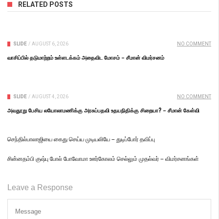
RELATED POSTS
SLIDE
/
AUGUST 6, 2026
NO COMMENT
வாசிப்பில் தடுமாற்றம் உள்ளடக்கம் அதைவிட மோசம் – சீமான் விமர்சனம்
SLIDE
/
AUGUST 4, 2026
NO COMMENT
அவதூறு பேசிய லயோலாமணிக்கு அரசுப்பதவி உதயநிதிக்கு சிறையா? – சீமான் கேள்வி
செந்தில்பாலாஜியை கைது செய்ய முடியலியே – துடிப்போர் தவிப்பு
சின்னதம்பி குஷ்பு போல் போவோமா ஊர்கோலம் செல்லும் முதல்வர் – விமர்சனங்கள்
Leave a Response