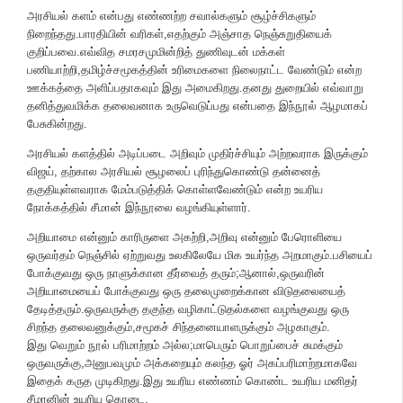
அரசியல் களம் என்பது எண்ணற்ற சவால்களும் சூழ்ச்சிகளும்
நிறைந்தது.பாரதியின் வரிகள்,எதற்கும் அஞ்சாத நெஞ்சுறுதியைக்
குறிப்பவை.எவ்வித சமரசமுமின்றித் துணிவுடன் மக்கள்
பணியாற்றி,தமிழ்ச்சமூகத்தின் உரிமைகளை நிலைநாட்ட வேண்டும் என்ற
ஊக்கத்தை அளிப்பதாகவும் இது அமைகிறது.தனது துறையில் எவ்வாறு
தனித்துவமிக்க தலைவனாக உருவெடுப்பது என்பதை இந்நூல் ஆழமாகப்
பேசுகின்றது.
அரசியல் களத்தில் அடிப்படை அறிவும் முதிர்ச்சியும் அற்றவராக இருக்கும்
விஜய், தற்கால அரசியல் சூழலைப் புரிந்துகொண்டு தன்னைத்
தகுதியுள்ளவராக மேம்படுத்திக் கொள்ளவேண்டும் என்ற உயரிய
நோக்கத்தில் சீமான் இந்நூலை வழங்கியுள்ளார்.
அறியாமை என்னும் காரிருளை அகற்றி,அறிவு என்னும் பேரொளியை
ஒருவர்தம் நெஞ்சில் ஏற்றுவது உலகிலேயே மிக உயர்ந்த அறமாகும்.பசியைப்
போக்குவது ஒரு நாளுக்கான தீர்வைத் தரும்;ஆனால்,ஒருவரின்
அறியாமையைப் போக்குவது ஒரு தலைமுறைக்கான விடுதலையைத்
தேடித்தரும்.ஒருவருக்கு தகுந்த வழிகாட்டுதல்களை வழங்குவது ஒரு
சிறந்த தலைவனுக்கும்,சமூகச் சிந்தனையாளருக்கும் அழகாகும்.
இது வெறும் நூல் பரிமாற்றம் அல்ல;மாபெரும் பொறுப்பைச் சுமக்கும்
ஒருவருக்கு,அனுபவமும் அக்கறையும் கலந்த ஓர் அகப்பரிமாற்றமாகவே
இதைக் கருத முடிகிறது.இது உயரிய எண்ணம் கொண்ட உயரிய மனிதர்
சீமானின் உயரிய கொடை.