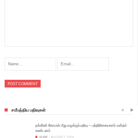
சமீபத்திய பதிவுகள்
நக்கீரன் கோபால் மீது வழக்குப்பதிவு – பத்திரிகையாளர் மன்றம்
கண்டனம்
SLIDE
/
AUGUST 7, 2026