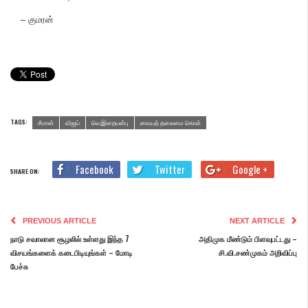
– குமரன்
TAGS:
சீமான்
விஜய்
வெ.இறையன்பு
வையத் தலைமை கொள்
Facebook
Twitter
Google +
SHARE ON:
PREVIOUS ARTICLE
NEXT ARTICLE
நாடு சவாலான சூழலில் உள்ளது இந்த 7
அதிமுக மீண்டும் பிளவுபட்டது –
விசயங்களைக் கடைபிடியுங்கள் – மோடி
சி.வி.சண்முகம் அறிவிப்பு
பேச்சு