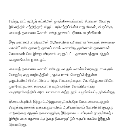
நேற்று, நாம் தமிழர் கட்சியின் ஒருங்கிணைப்பாளர் சீமானை அவரது
இல்லத்தில் சந்தித்தார் விஜய். அச்சந்திப்பின்போது சீமான், விஜய்க்கு
‘வையத் தலைமை கொள்’ என்ற நூலைப் பரிசாக வழங்கினார்.
இது மகாகவி பாரதியாரின் ஆவேசமிக்க வரிகளான “வையத் தலைமை
கொள்” என்பதனைத் தலைப்பாகக் கொண்டு,முன்னாள் தலைமைச்
செயலாளர் வெ.இறையன்புவால் எழுதப்பட்ட தலைமைத்துவ மற்றும்
சுயமுன்னேற்ற நூலாகும்.
‘வையத் தலைமை கொள்’ என்பது வெறும் சொல்லல்ல;அது மாபெரும்
பொறுப்பு.ஒரு மாநிலத்தின் முதல்வராகப் பொறுப்பேற்றுள்ள
ஒருவர்,மிகச்சிறந்த,அறம் சார்ந்த நிர்வாகத்தைக் கொடுத்து,உலகிற்கே
முன்னோடியான தலைவராக உருவெடுக்க வேண்டும் என்ற
பெருநோக்கத்தின் அடையாளமாக அந்த நூல் வழங்கப்பட்டிருக்கின்றது.
இறையன்புவின் இந்நூல்,ஆளுமைத்திறன்,நேர மேலாண்மை,மற்றும்
நெருக்கடிகளைக் கையாளும் விதம் ஆகியவற்றைப் போதிக்கிறது.ஒரு
மாநிலத்தை ஆளும் தலைவனுக்கு இத்தகைய பண்புகள் நாளுக்கேற்ப
இன்றியமையாதவை.அவற்றை நினைவூட்டும் கருவியாகவே இந்நூல்
அமைகிறது.