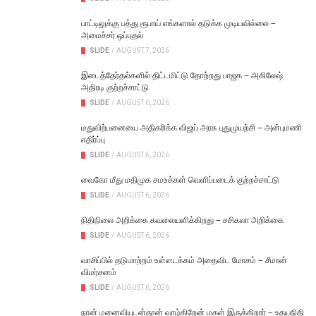
பாட்டிலுக்கு பத்து ரூபாய் எங்களால் தடுக்க முடியவில்லை –
அமைச்சர் ஒப்புதல்
SLIDE
/
AUGUST 7, 2026
இடைத்தேர்தல்களில் திட்டமிட்டு தோற்றது பாஜக – அகிலேஷ்
அதிரடி குற்றச்சாட்டு
SLIDE
/
AUGUST 6, 2026
மதுவிற்பனையை அதிகரிக்க விஜய் அரசு புதுமுயற்சி – அன்புமணி
எதிர்ப்பு
SLIDE
/
AUGUST 6, 2026
வைகோ மீது மதிமுக சமஉக்கள் வெளிப்படைக் குற்றச்சாட்டு
SLIDE
/
AUGUST 6, 2026
நிதிநிலை அறிக்கை கவலையளிக்கிறது – சசிகலா அறிக்கை
SLIDE
/
AUGUST 6, 2026
வாசிப்பில் தடுமாற்றம் உள்ளடக்கம் அதைவிட மோசம் – சீமான்
விமர்சனம்
SLIDE
/
AUGUST 6, 2026
நான் மனைவியுடன்தான் வாழ்கிறேன் மகள் இருக்கிறார் – உதயநிதி