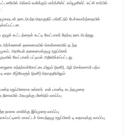
​ணி​யில் அங்​கம் வகிக்​கும் மார்க்​சிஸ்ட் கம்​யூனிஸ்ட் கட்சி சார்​பில்
்.
க​வுடன் நடை​பெற்ற தொகுதிப் பங்​கீட்டுப் பேச்​சு​வார்த்​தை​யில்
துக்கப்பட்டன.
 குழுக் கூட்​டத்​தைக்​ கூட்​டி வேட்பாளர் தேர்வு நடைபெற்றது.
னர் கே.அர்ச்​சுணன் தலைமையில் சென்னையில் நடந்த
​முகம், அரசி​யல் தலை​மைக்​குழு உறுப்​பினர்
முடி​வில் வேட்பாளர் பட்டியல் அறிவிக்கப்பட்டது.
​னதுரை கந்​தர்​வக்​கோட்​டை​யிலும் (தனி), ஆர்​.செல்​லசாமி பத்​ம​
ம், டி.லதா கீழ்​வேளூர் (தனி) தொகு​தியிலும்
்டமன்ற உறுப்பினராக உள்​ளார். என்​.​பாண்டி கடந்தமுறை
்த நிலை​யில் அவருக்கு மீண்​டும் வாய்ப்பு
ெற்ற நாகை மாலிக்கு இம்​முறை வாய்ப்பு
கப்​பட்​டினம் மாவட்டச் செயற்​குழு உறுப்​பினர் டி.ல​தாவுக்கு வாய்ப்பு