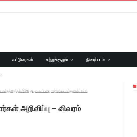
கட்டுரைகள்
சுற்றுச்சூழல்
திரைப்படம்
ம்
்டமன்றத் தேர்தல் 2026
திமுக கூட்டணி
மார்க்சிஸ்ட் கம்யூனிஸ்ட் கட்சி
ளர்கள் அறிவிப்பு – விவரம்