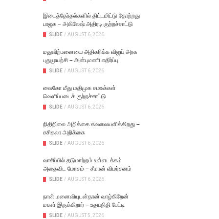
இடைத்தேர்தல்களில் திட்டமிட்டு தோற்றது
பாஜக – அகிலேஷ் அதிரடி குற்றச்சாட்டு
SLIDE
/
AUGUST 6, 2026
மதுவிற்பனையை அதிகரிக்க விஜய் அரசு
புதுமுயற்சி – அன்புமணி எதிர்ப்பு
SLIDE
/
AUGUST 6, 2026
வைகோ மீது மதிமுக சமஉக்கள்
வெளிப்படைக் குற்றச்சாட்டு
SLIDE
/
AUGUST 6, 2026
நிதிநிலை அறிக்கை கவலையளிக்கிறது –
சசிகலா அறிக்கை
SLIDE
/
AUGUST 6, 2026
வாசிப்பில் தடுமாற்றம் உள்ளடக்கம்
அதைவிட மோசம் – சீமான் விமர்சனம்
SLIDE
/
AUGUST 6, 2026
நான் மனைவியுடன்தான் வாழ்கிறேன்
மகள் இருக்கிறார் – உதயநிதி பேட்டி
SLIDE
/
AUGUST 5, 2026