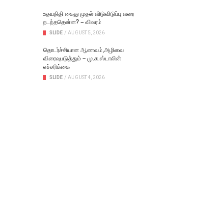
உதயநிதி கைது முதல் விடுவிடுப்பு வரை
நடந்ததென்ன? – விவரம்
SLIDE
/
AUGUST 5, 2026
தொடர்ச்சியான ஆணவம்,அழிவை
விரைவுபடுத்தும் – மு.க.ஸ்டாலின்
எச்சரிக்கை
SLIDE
/
AUGUST 4, 2026