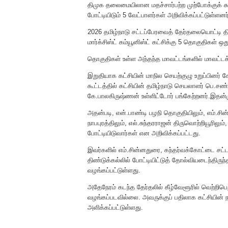
திமுக தலை​மையி​லான மதச்​சார்​பற்ற முற்​போக்குக் கூட்​ட
போட்​டி​யிடும் 5 வேட்​பாளர்​கள் அறிவிக்​கப்​பட்​டுள்​ளனர
2026 தமிழ்நாடு சட்​டப்​பேரவைத் தேர்​தலை​யொட்டி திமு
மார்க்சிஸ்ட் கம்யூனிஸ்ட் கட்சிக்கு 5 தொகு​திகள் ஒ
தொகு​தி​கள் உள்ள அந்​தந்த மாவட்​டங்​களில் மாவட்​டக்
இறு​தி​யாக கட்​சி​யின் மாநில செயற்​குழு உறுப்​பி
கூட்​டத்தில் கட்​சி​யின் தமிழ்நாடு செய​லா​ளர் பெ.சண்
கே.​பால​கிருஷ்ணன் உள்​ளிட்​டோர் பங்​கேற்​றனர்.இதன்​
அதன்படி, என்​.​பாண்டி பழநி தொகு​தி​யிலும், எம்​.சின்
நாபபுரத்​திலும், எல்​.சுந்​தர​ராஜன் திரு​வொற்​றியூரிலு
போட்​டி​யிடு​வார்​கள் என அறிவிக்​கப்​பட்​டது.
இவர்களில் எம்​.சின்​னதுரை, கந்​தர்​வக்​கோட்​டை​ சட
திண்​டுக்​கல்​லில் போட்​டி​யிட்டுத் தோல்​வியடைந்​திருந
வழங்​கப்​பட்​டுள்​ளது.
அதே​நேரம் கடந்த தேர்​தலில் கீழ்​வேளூரில் வெற்​றி​ப
வழங்​கப்​பட​வில்​லை. அவருக்குப் பதிலாக கட்​சி​யின் நா
அளிக்​கப்​பட்​டுள்​ளது.