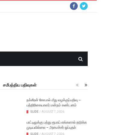
சமீபத்திய பதிவுகள்
நக்கீரன் கோபால் மீது வழக்குப்பதிவு –
பத்திரிகையாளர் மன்றம் கண்டனம்
SLIDE
/
AUGUST 7, 2026
பாட்டிலுக்கு பத்து ரூபாய் எங்களால் தடுக்க
முடியவில்லை – அமைச்சர் ஒப்புதல்
SLIDE
/
AUGUST 7, 2026