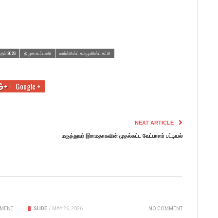
்தல் 2026
திமுக கூட்டணி
மார்க்சிஸ்ட் கம்யூனிஸ்ட் கட்சி
Google +
NEXT ARTICLE
மருத்துவர் இராமதாசுவின் முதல்கட்ட வேட்பாளர் பட்டியல்
MENT
SLIDE
/
MAY 26, 2026
NO COMMENT