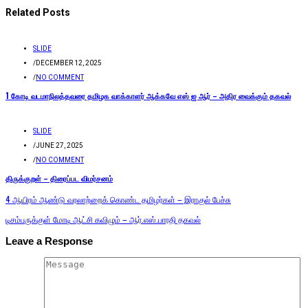
Related Posts
SLIDE
/
DECEMBER 12, 2025
/
NO COMMENT
1 கோடி வடமாநிலத்தவரை தமிழக வாக்காளர் ஆக்கவே எஸ் ஐ ஆர் – அதிர வைக்கும் தகவல்
SLIDE
/
JUNE 27, 2025
/
NO COMMENT
திருக்குறள் – திரைப்பட விமர்சனம்
4 ஆயிரம் ஆண்டு வரலாற்றைக் கொண்ட தமிழர்கள் – இராகுல் பேச்சு
டிசம்பருக்குள் மோடி ஆட்சி கவிழும் – ஆர்.எஸ்.பாரதி தகவல்
Leave a Response