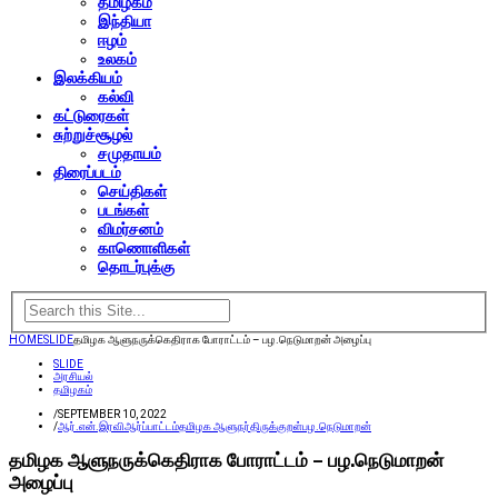
தமிழகம்
இந்தியா
ஈழம்
உலகம்
இலக்கியம்
கல்வி
கட்டுரைகள்
சுற்றுச்சூழல்
சமுதாயம்
திரைப்படம்
செய்திகள்
படங்கள்
விமர்சனம்
காணொளிகள்
தொடர்புக்கு
HOME
SLIDE
தமிழக ஆளுநருக்கெதிராக போராட்டம் – பழ.நெடுமாறன் அழைப்பு
SLIDE
அரசியல்
தமிழகம்
/
SEPTEMBER 10, 2022
/
ஆர்.என்.இரவி
ஆர்ப்பாட்டம்
தமிழக ஆளுநர்
திருக்குறள்
பழ.நெடுமாறன்
தமிழக ஆளுநருக்கெதிராக போராட்டம் – பழ.நெடுமாறன்
அழைப்பு