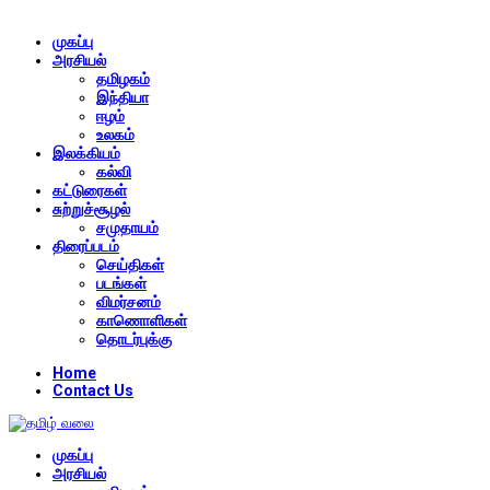
முகப்பு
அரசியல்
தமிழகம்
இந்தியா
ஈழம்
உலகம்
இலக்கியம்
கல்வி
கட்டுரைகள்
சுற்றுச்சூழல்
சமுதாயம்
திரைப்படம்
செய்திகள்
படங்கள்
விமர்சனம்
காணொளிகள்
தொடர்புக்கு
Home
Contact Us
முகப்பு
அரசியல்