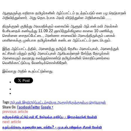
ஆளுநருக்கு எதிராக தமிழர்களின் ஆர்ப்பாட்டம் நடத்தப்படும் என பழ.நெடுமாறன்
அறிவித்துள்ளார். அது தொடர்பாக அவர் விடுத்துள்ள அறிக்கையில்…..
திருக்குறள் குறித்து அவமதிக்கும் வகையில் ஆளுநர் ஆர்.என்.ரவி அவர்கள்
பேசியதைக் கண்டித்து 11.09.22 ஞாயிற்றுக்கிழமை காலை 10 மணிக்கு
சென்னை சைதாப்பேட்டை, அண்ணா சாலையில் அமைந்திருக்கும் பனகல்
மாளிகைக்கு முன்பாக தமிழர்களின் கண்டன ஆர்ப்பாட்டம் நடைபெறும்.
இந்த ஆர்ப்பாட்டத்தில், அனைத்து தமிழ்த் தேசிய அமைப்புகள், அனைத்துக்
கட்சிகள் மற்றும் தமிழ் அமைப்புகள் ஆகியவற்றைச் சேர்ந்த தோழர்கள்
அனைவரும் தவறாது கலந்துகொண்டு தமிழர்களின் கொதிப்புணர்வை
வெளிக்காட்டும்படி வேண்டிக்கொள்கிறேன்.
இவ்வாறு அதில் கூறப்பட்டுள்ளது.
Tags:
ஆர்.என்.இரவி
ஆர்ப்பாட்டம்
தமிழக ஆளுநர்
திருக்குறள்
பழ.நெடுமாறன்
Share On:
Facebook
Twitter
Google +
previous article
தமிழகத்தில் மட்டும் ஏன் நீட் தேர்வுக்கு எதிர்ப்பு – இராகுல்காந்தி கேள்வி
next article
கறுப்புக்கொடி கறுமைநிற உடை எங்கே? – மு.க.ஸ்டாலினுக்கு சீமான் கேள்வி