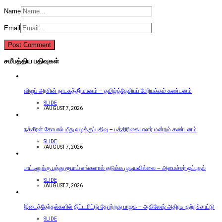
Name
Email
சமீபத்திய பதிவுகள்
விஜய் அரசின் நாடகத்தீர்மானம் – தமிழ்த்தேசியப் பேரியக்கம் கண்டனம்
SLIDE
/
AUGUST 7, 2026
நக்கீரன் கோபால் மீது வழக்குப்பதிவு – பத்திரிகையாளர் மன்றம் கண்டனம்
SLIDE
/
AUGUST 7, 2026
பாட்டிலுக்கு பத்து ரூபாய் எங்களால் தடுக்க முடியவில்லை – அமைச்சர் ஒப்புதல்
SLIDE
/
AUGUST 7, 2026
இடைத்தேர்தல்களில் திட்டமிட்டு தோற்றது பாஜக – அகிலேஷ் அதிரடி குற்றச்சாட்டு
SLIDE