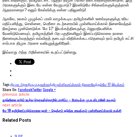
தடைவிதிக்கும்; தமிழ்நாட்டை ஆளும் திமுக அரசும் தடைவிதிக்குமென்றால், இரு
அரசுகளுக்கும் இடையே என்ன வேறுபாடு? இரண்டுமே சிங்களர்களுக்குத்தான்
ஆதரவானதா? எனும் கேள்விக்கு என்ன பதிலுண்டு!
ஆகவே, உலகம் முழுக்கப் பரவி வாழக்கூடிய தமிழர்களின் உணர்வுகளுக்கு உரிய
மதிப்பளித்து, சென்னை, மெரீனா கடற்கரையில் முள்ளிவாய்க்கால் நினைவேந்தல்
நிகழ்வை முன்னெடுக்க ‘மே 17’ இயக்கத்தினருக்கு அனுமதியளிக்க
வேண்டுமெனவும், தமிழகத்தின் பிற பகுதிகளிலும் இனப்படுகொலை நாளை
நினைவுகூர்வதற்கும் எவ்விதத் தடையும் விதிக்கக்கூடாதெனவும் நாம் தமிழர் கட்சி
சார்பாக திமுக அரசை வலியுறுத்துகிறேன்.
இவ்வாறு அந்த அறிக்கையில் கூறப்பட்டுள்ளது.
Tags:
திமுக அரசு
திருமுருகன்காந்தி
முள்ளிவாய்க்கால் நினைவேந்தல்
மே 17 இயக்கம்
Share On:
Facebook
Twitter
Google +
previous article
நூல்விலை கடும் உயர்வு நெசவுத்தொழில் பாதிப்பு – மோடிக்கு மு.க.ஸ்டாலின் கடிதம்
next article
மே 18 தமிழினப்படுகொலை நாள் – நெஞ்சம் நடுங்க வைக்கும் முள்ளிவாய்க்கால் கஞ்சி
Related Posts
SLIDE