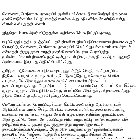
சென்னை, மெரீனா கடற்கரையில் முள்ளிவாய்க்கால் நினைவேந்தல் நிகழ்வை
முன்னெடுக்க ‘மே 17’ இயக்கத்தினருக்கு அனுமதியளிக்க வேண்டும் என்று
சீமான் வலியுறுத்தியுள்ளார்.
இதுதொடர்பாக அவர் விடுத்துள்ள அறிக்கையில் கூறியிருப்பதாவது…..
ஈழப்பெருநிலத்தில் நடத்தப்பட்ட தமிழர்களின் இனப்படுகொலையை நினைவுகூறும்
பொருட்டு, சென்னை, மெரீனா கடற்கரையில் ‘மே 17’ இயக்கம் சார்பாக அன்புச்
சகோதரர் திருமுருகன் காந்தி ஒருங்கிணைப்பில் நடைபெறவிருந்த
முள்ளிவாய்க்கால் நினைவேந்தல் ஒன்றுகூடல் நிகழ்வுக்கு திமுக அரசு அனுமதி
அளிக்காமல் இருப்பது அதிர்ச்சியளிக்கிறது.
தமிழினப்படுகொலையை நினைவுகூர்ந்து, அநீதிக்கெதிராக அறவழியில்
நீதிகேட்கவும், உரிமை முழக்கமிடவுமே ஆண்டுதோறும் சென்னை மெரீனா
கடற்கரையில் அமைந்துள்ள கண்ணகி சிலையருகில் அக்கூட்டம்
நடைபெற்றுவருகிறது. அது ஆர்ப்பாட்டமோ, சாலைமறியலோ, போராட்டமோ இல்லை
முழுக்க முழுக்க அறவழி நினைவேந்தல் மட்டுமே, அதற்கும் தமிழகத்தை ஆளும்
திமுக அரசு அனுமதி மறுத்திருப்பது வெட்கக்கேடானது.
மெரீனா கடற்கரை போராடுவதற்கான இடமில்லையென்று ஆட்சியாளர்கள்
அறிவிப்பீர்களானால், இறந்த அரசியல் தலைவர்களின் உடலைப் புதைப்பதற்கு
மட்டுமானதா கடற்கரை? எனும் கேள்வி எழுவதைத் தவிர்க்க முடியவில்லை.
அதற்கு மட்டும் நீங்கள் கோபப்படுவது சரியாகாது. தமிழர்களின் கடற்கரையில்
தமிழர்கள் கூடி அழுவதற்கும், சூளுரைத்து எழுவதற்கும் கூடத்
தடைவிதிக்கப்படுமென்றால், இந்த அரசு யாருக்கானது? முள்ளிவாய்க்கால்
நினைவேந்தல் நிகழ்வை நடத்த இலங்கையை ஆளும் சிங்கள அரசும்