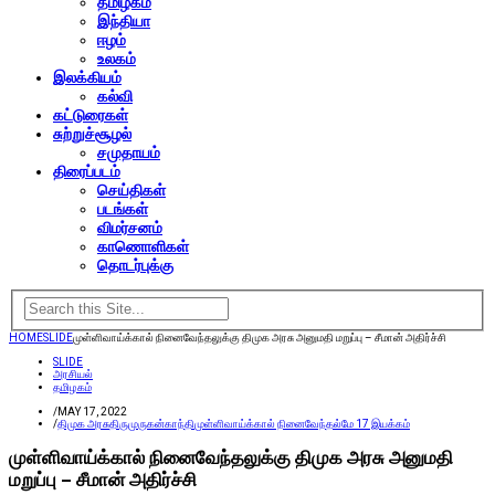
தமிழகம்
இந்தியா
ஈழம்
உலகம்
இலக்கியம்
கல்வி
கட்டுரைகள்
சுற்றுச்சூழல்
சமுதாயம்
திரைப்படம்
செய்திகள்
படங்கள்
விமர்சனம்
காணொளிகள்
தொடர்புக்கு
HOME
SLIDE
முள்ளிவாய்க்கால் நினைவேந்தலுக்கு திமுக அரசு அனுமதி மறுப்பு – சீமான் அதிர்ச்சி
SLIDE
அரசியல்
தமிழகம்
/
MAY 17, 2022
/
திமுக அரசு
திருமுருகன்காந்தி
முள்ளிவாய்க்கால் நினைவேந்தல்
மே 17 இயக்கம்
முள்ளிவாய்க்கால் நினைவேந்தலுக்கு திமுக அரசு அனுமதி
மறுப்பு – சீமான் அதிர்ச்சி