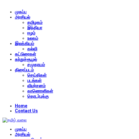
முகப்பு
அரசியல்
தமிழகம்
இந்தியா
ஈழம்
உலகம்
இலக்கியம்
கல்வி
கட்டுரைகள்
சுற்றுச்சூழல்
சமுதாயம்
திரைப்படம்
செய்திகள்
படங்கள்
விமர்சனம்
காணொளிகள்
தொடர்புக்கு
Home
Contact Us
முகப்பு
அரசியல்