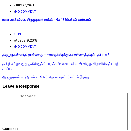
/
JULY 20, 2021
/
NO COMMENT
உளவு பார்க்கப்பட்ட திருமுருகன் காந்தி – மே 17 இயக்கம் கண்டனம்
SLIDE
/
AUGUST 9, 2018
/
NO COMMENT
திருமுருகன்காந்தி திடீர் கைது – கலைஞரிலிருந்து கவனத்தைத் திருப்ப திட்டமா?
தமிழினத்துக்கு முதுகில் குத்திப் பழக்கமில்லை – விகடன் விருது விழாவில் சத்யராஜ்
அதிரடி
திருமுருகன் காந்தி உள்பட 4 பேர் மீதான குண்டர் சட்டம் இரத்து
Leave a Response
Comment