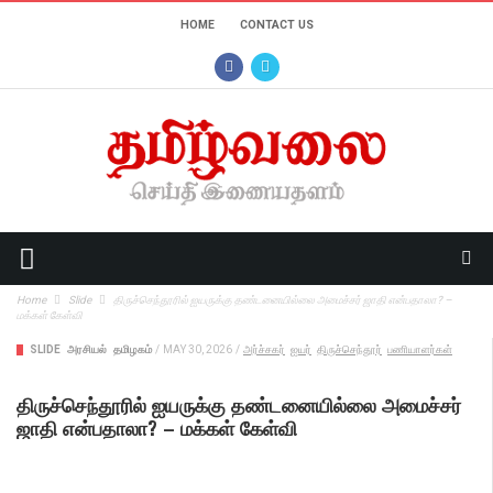
HOME
CONTACT US
Home
Slide
திருச்செந்தூரில் ஐயருக்கு தண்டனையில்லை அமைச்சர் ஜாதி என்பதாலா? –
மக்கள் கேள்வி
SLIDE
அரசியல்
தமிழகம்
/
MAY 30, 2026
/
அர்ச்சகர்
ஐயர்
திருச்செந்தூர்
பணியாளர்கள்
திருச்செந்தூரில் ஐயருக்கு தண்டனையில்லை அமைச்சர்
ஜாதி என்பதாலா? – மக்கள் கேள்வி