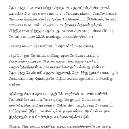
தொடர்ந்து, அமைச்சர் மற்றும் அவருடன் வந்தவர்கள் அன்னதானக்
கூடத்தில் அமர்ந்து காலை உணவு சாப்பிட்டனர். பின்னர் கோயில் நிர்வாக
அலுவலகத்துக்குச் சென்று ஆய்வு மேற்கொண்டார்.இதேபோல், கோயில்
சண்முகவிலாச மண்டபம் முகப்பு, கடற்கரை,பக்தர்கள் தங்கும்
விடுதி,வாகன நிறுத்தம் ஆகிய இடங்களை அமைச்சர் பார்வையிட்டார்.
பின்னர் நண்பகல் 12.30 மணிக்குப் புறப்பட்டுச் சென்றார்.
முன்னதாக செய்தியாளர்களிடம் அமைச்சர் கூறியதாவது….
திருச்செந்தூர் கோயிலில் பல்வேறு முறைகேடுகள் நடப்பதாக
பொதுமக்களும்,சமூக ஆர்வலர்களும்,பக்தர்களும் என்னிடம்
தெரிவித்திருந்தனர்.சமூகவலைதளங்களிலும் பல்வேறு புகார்கள்
தொடர்ந்து வெளியாகி வந்தன.அதனைத் தொடர்ந்து இரகசியமாக ஆய்வு
செய்யலாம் என்ற நோக்கத்தில் அதிகாலையில் முகக்கவசம் அணிந்து
வந்தேன்.
அப்போது கோபுர முகப்புப் பகுதியில் பக்தர்களிடம் பணம் வாங்கிக்
கொண்டு நேரடியாக தரிசனத்துக்கு அழைத்துச் செல்வதைக்
கண்டுபிடித்தோம்.அர்ச்சகர்கள்,அதிகாரிகள்,ஊழியர்கள் அனைவரும்
சேர்ந்துதான் இந்த முறைகேட்டில் ஈடுபடுகிறார்கள்.அவர்கள் யாராக
இருந்தாலும்,பாரபட்சமின்றி நடவடிக்கை எடுக்கப்படும்.
ஆனால்,அவர்களிடம் மன்னிப்பு கடிதம் வாங்கிக்கொண்டு மன்னித்து