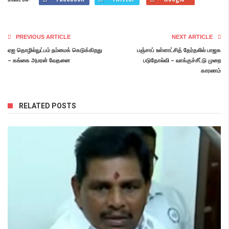
PREVIOUS ARTICLE
NEXT ARTICLE
ஏஐ தொழில்நுட்பம் நம்மைக் கெடுக்கிறது
பஞ்சாப் உள்ளாட்சித் தேர்தலில் பாஜக
– கங்கை அமரன் வேதனை
படுதோல்வி – வாக்குச்சீட்டு முறை
காரணம்
RELATED POSTS