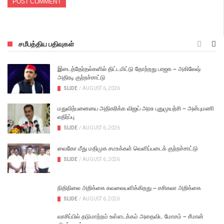
சமீபத்திய பதிவுகள்
இடைத்தேர்தல்களில் திட்டமிட்டு தோற்றது பாஜக – அகிலேஷ்
அதிரடி குற்றச்சாட்டு
SLIDE
/
AUGUST 6, 2026
மதுவிற்பனையை அதிகரிக்க விஜய் அரசு புதுமுயற்சி – அன்புமணி
எதிர்ப்பு
SLIDE
/
AUGUST 6, 2026
வைகோ மீது மதிமுக சமஉக்கள் வெளிப்படைக் குற்றச்சாட்டு
SLIDE
/
AUGUST 6, 2026
நிதிநிலை அறிக்கை கவலையளிக்கிறது – சசிகலா அறிக்கை
SLIDE
/
AUGUST 6, 2026
வாசிப்பில் தடுமாற்றம் உள்ளடக்கம் அதைவிட மோசம் – சீமான்