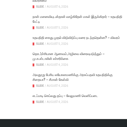
விமர்சனம்
SLIDE
/
AUGUST 6, 2026
நான் மனைவியுடன்தான் வாழ்கிறேன் மகள் இருக்கிறார் – உதயநிதி
பேட்டி
SLIDE
/
AUGUST 5, 2026
உதயநிதி கைது முதல் விடுவிடுப்பு வரை நடந்ததென்ன? – விவரம்
SLIDE
/
AUGUST 5, 2026
தொடர்ச்சியான ஆணவம்,அழிவை விரைவுபடுத்தும் –
மு.க.ஸ்டாலின் எச்சரிக்கை
SLIDE
/
AUGUST 4, 2026
அவதூறு பேசிய லயோலாமணிக்கு அரசுப்பதவி உதயநிதிக்கு
சிறையா? – சீமான் கேள்வி
SLIDE
/
AUGUST 4, 2026
எடப்பாடி செய்வது தப்பு – வேலுமணி வெளிப்படை
SLIDE
/
AUGUST 4, 2026