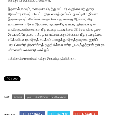
இருந்து விடுவிக்கப்பட்டுள்ளனர்.
இதனால்,கையும், களவுமாக பிடித்து விட்டார் அறநிலையத் துறை
அமைச்சர் ரமேஷ். பிடிபட்ட திருடனைத் தண்டிப்பது மட்டுமே தீர்வாக
இருக்கமுடியும்.விளக்கக் கடிதம் கேட்பது என்பது அர்ச்சகர் மீது
நடவடிக்கை எடுக்க அமைச்சர் தயங்குகிறார் என்ற புரிதலைத்தான்
தருகிறது.பணியாளர்கள் மீது உடனடி நடவடிக்கை அர்ச்சகருக்கு பூசை
செய்யமட்டும் தடை என்பது பாரபட்சமானது.அர்ச்சகர் மீது நடவடிக்கை
எடுக்கவியலாத இந்தத் தயக்கம் அவருக்கு இந்தத்துறையை ஜாதிப்
பாரபட்சமின்றி நிர்வகிக்கத் தகுதியில்லை என்ற முடிவுக்குத்தான் தமிழக
மக்களைக் கொண்டு செல்லும்.
என்கிற விமர்சனங்கள் வந்து கொண்டிருக்கின்றன.
TAGS:
அர்ச்சகர்
ஐயர்
திருச்செந்தூர்
பணியாளர்கள்
Facebook
Twitter
Google +
SHARE ON: