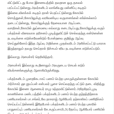
விட்டுவிட்டது போல இணையத்தில் தவறான ஒரு தகவல்
பரப்பப்பட்டுள்ளது.அவர்களிடம் வாங்கியது மன்னிப்பு கடிதம்
இல்லை.விளக்கக் கடிதம் தான் பெறப்பட்டுள்ளது.கோயில்
சொத்துகள்,கோயிலுக்கு வரவேண்டிய வருமானங்கள் எங்கெல்லாம்
தடைபட்டுள்ளது, கோயிலுக்குத் தேவையான அடிப்படை
வசதிகள்,கோயில் துய்மையை எவ்வாறு கடைபிடிப்பது,கோயிலுக்கு வரும்
பக்தர்கள் விரைவாக தரிசனம் முடித்துவிட்டுச் செல்வதற்கு என்னென்ன
நடவடிக்கை எடுக்கவேண்டும் போன்றவை குறித்து ஆய்வு
செய்துள்ளோம்.இந்த ஆய்வு அறிக்கை முதல்வரிடம் அளிக்கப்பட்டு யாராக
இருந்தாலும் தவறு செய்தால் நிச்சயம் உரிய நடவடிக்கை எடுக்கப்படும்.
இவ்வாறு அமைச்சர் தெரிவித்தார்.
அமைச்சர் இவ்வாறு கூறினாலும் அவருடைய செயல் கடும்
விமர்சனங்களுக்கு ஆளாகியிருக்கிறது.
பக்தர்களிடம் முறைகேடாகப் பணம் பெற்ற புகாருக்குள்ளான கோயில்
அர்ச்சகர் ஞா.ஐயப்பன் என்பவர் பூசை செய்வதற்கு மட்டும் தடை விதித்து
கோயில் இணை ஆணையர் ராமு உத்தரவிட்டுள்ளார்.அதேநேரம்,முடி
காணிக்கை மண்டபத்தில் பக்தர்களிடம் பணம் பெற்ற குற்றத்திற்காக
பணியாளர்கள் பா.சங்கர்,வே.நாகராஜ் ஆகியோர் தற்காலிகப் பணிநீக்கம்
செய்யப்பட்டுள்ளனர்.இதேபோல் பக்தர்களிடம் பணம் பெற்ற புகாரில்
பாதுகாப்புப் பணியாளர்கள் கே.கருப்பசாமி,அ.தோப்பு ஆகியோர் பணியில்