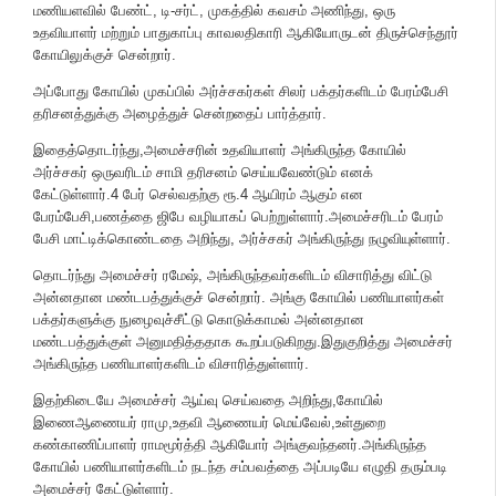
மணியளவில் பேண்ட், டி-சர்ட், முகத்தில் கவசம் அணிந்து, ஒரு
உதவியாளர் மற்றும் பாதுகாப்பு காவலதிகாரி ஆகியோருடன் திருச்செந்தூர்
கோயிலுக்குச் சென்றார்.
அப்போது கோயில் முகப்பில் அர்ச்சகர்கள் சிலர் பக்தர்களிடம் பேரம்பேசி
தரிசனத்துக்கு அழைத்துச் சென்றதைப் பார்த்தார்.
இதைத்தொடர்ந்து,அமைச்சரின் உதவியாளர் அங்கிருந்த கோயில்
அர்ச்சகர் ஒருவரிடம் சாமி தரிசனம் செய்யவேண்டும் எனக்
கேட்டுள்ளார்.4 பேர் செல்வதற்கு ரூ.4 ஆயிரம் ஆகும் என
பேரம்பேசி,பணத்தை ஜிபே வழியாகப் பெற்றுள்ளார்.அமைச்சரிடம் பேரம்
பேசி மாட்டிக்கொண்டதை அறிந்து, அர்ச்சகர் அங்கிருந்து நழுவியுள்ளார்.
தொடர்ந்து அமைச்சர் ரமேஷ், அங்கிருந்தவர்களிடம் விசாரித்து விட்டு
அன்னதான மண்டபத்துக்குச் சென்றார். அங்கு கோயில் பணியாளர்கள்
பக்தர்களுக்கு நுழைவுச்சீட்டு கொடுக்காமல் அன்னதான
மண்டபத்துக்குள் அனுமதித்ததாக கூறப்படுகிறது.இதுகுறித்து அமைச்சர்
அங்கிருந்த பணியாளர்களிடம் விசாரித்துள்ளார்.
இதற்கிடையே அமைச்சர் ஆய்வு செய்வதை அறிந்து,கோயில்
இணைஆணையர் ராமு,உதவி ஆணையர் மெய்வேல்,உள்துறை
கண்காணிப்பாளர் ராமமூர்த்தி ஆகியோர் அங்குவந்தனர்.அங்கிருந்த
கோயில் பணியாளர்களிடம் நடந்த சம்பவத்தை அப்படியே எழுதி தரும்படி
அமைச்சர் கேட்டுள்ளார்.