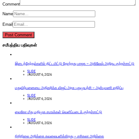
Comment
Name
Email
சமீபத்திய பதிவுகள்
இடைத்தேர்தல்களில் திட்டமிட்டு தோற்றது பாஜக – அகிலேஷ் அதிரடி குற்றச்சாட்டு
SLIDE
/
AUGUST 6, 2026
மதுவிற்பனையை அதிகரிக்க விஜய் அரசு புதுமுயற்சி – அன்புமணி எதிர்ப்பு
SLIDE
/
AUGUST 6, 2026
வைகோ மீது மதிமுக சமஉக்கள் வெளிப்படைக் குற்றச்சாட்டு
SLIDE
/
AUGUST 6, 2026
நிதிநிலை அறிக்கை கவலையளிக்கிறது – சசிகலா அறிக்கை