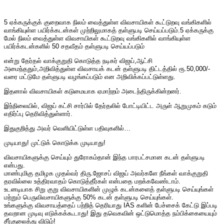
5 ஏக்கருக்குக் குறைவாக நிலம் வைத்துள்ள விவசாயிகள் கூட்டுறவு வங்கிகளில்
வாங்கியுள்ள பயிர்க்கடன்கள் முற்றிலுமாகத் தள்ளுபடி செய்யப்படும்.5 ஏக்கருக்கு
மேல் நிலம் வைத்துள்ள விவசாயிகள் கூட்டுறவு வங்கிகளில் வாங்கியுள்ள
பயிர்க்கடன்களில் 50 சதவீதம் தள்ளுபடி செய்யப்படும்
என்று தேர்தல் வாக்குறுதி கொடுத்த நடிகர் விஜய்,ஆட்சி
அமைந்ததும்,அறிவித்துள்ள விவசாயக் கடன் தள்ளுபடி திட்டத்தில் ரூ.50,000/-
வரை மட்டுமே தள்ளுபடி வழங்கப்படும் என அறிவிக்கப்பட்டுள்ளது.
இதனால் விவசாயிகள் கடுமையாக ஏமாற்றம் அடைந்திருக்கின்றனர்.
இந்நிலையில், விஜய் கட்சி சார்பில் தேர்தலில் போட்டியிட்ட அருள் ஆறுமுகம் கடும்
எதிர்ப்பு தெரிவித்துள்ளார்.
இதுகுறித்து அவர் வெளியிட்டுள்ள பதிவுகளில்…
முடியாது! முட்டுக் கொடுக்க முடியாது!
விவசாயிகளுக்கு செய்யும் துரோகம்தான் இந்த பாரபட்சமான கடன் தள்ளுபடி
என்பது.
மாண்புமிகு தமிழக முதல்வர் திரு.ஜோசப் விஜய் அவர்களே நீங்கள் வாக்குறுதி
தரவில்லை உத்திரவாதம் கொடுத்தீர்கள் என்பதை மறக்கவேண்டாம்.
உடனடியாக சிறு குறு விவசாயிகளின் முழுக் கடன்களைத் தள்ளுபடி செய்யுங்கள்
மற்றும் பெருவிவசாயிகளுக்கு 50% கடன் தள்ளுபடி செய்யுங்கள்.
உங்களுக்கு விவசாயத்தைப் பற்றித் தெரியாது IAS களின் பேச்சைக் கேட்டு இப்படி
தவறான முடிவு எடுக்கக்கூடாது! இது தவெகவின் ஒட்டுமொத்த நம்பிக்கையையும்
சீர்குலைத்து விடும்!