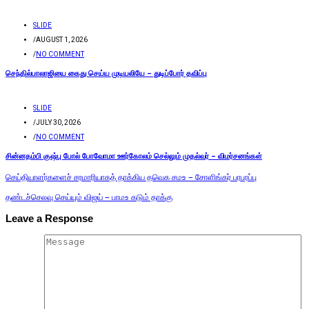
SLIDE
/
AUGUST 1, 2026
/
NO COMMENT
செந்தில்பாலாஜியை கைது செய்ய முடியலியே – துடிப்போர் தவிப்பு
SLIDE
/
JULY 30, 2026
/
NO COMMENT
சின்னதம்பி குஷ்பு போல் போவோமா ஊர்கோலம் செல்லும் முதல்வர் – விமர்சனங்கள்
செய்தியாளர்களைச் சரமாரியாகத் தாக்கிய தவெக சமஉ – சோளிங்கர் பரபரப்பு
தண்டச்செலவு செய்யும் விஜய் – பாமஉ கடும் தாக்கு
Leave a Response