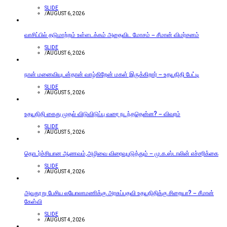
SLIDE
/
AUGUST 6, 2026
வாசிப்பில் தடுமாற்றம் உள்ளடக்கம் அதைவிட மோசம் – சீமான் விமர்சனம்
SLIDE
/
AUGUST 6, 2026
நான் மனைவியுடன்தான் வாழ்கிறேன் மகள் இருக்கிறார் – உதயநிதி பேட்டி
SLIDE
/
AUGUST 5, 2026
உதயநிதி கைது முதல் விடுவிடுப்பு வரை நடந்ததென்ன? – விவரம்
SLIDE
/
AUGUST 5, 2026
தொடர்ச்சியான ஆணவம்,அழிவை விரைவுபடுத்தும் – மு.க.ஸ்டாலின் எச்சரிக்கை
SLIDE
/
AUGUST 4, 2026
அவதூறு பேசிய லயோலாமணிக்கு அரசுப்பதவி உதயநிதிக்கு சிறையா? – சீமான்
கேள்வி
SLIDE
/
AUGUST 4, 2026