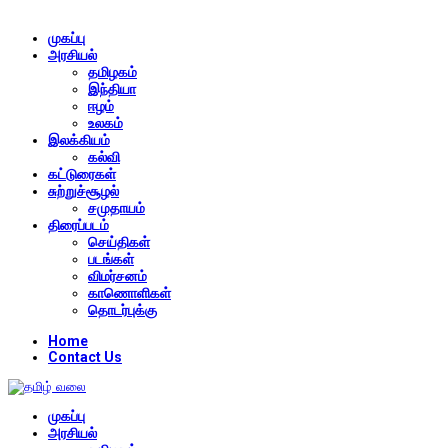
முகப்பு
அரசியல்
தமிழகம்
இந்தியா
ஈழம்
உலகம்
இலக்கியம்
கல்வி
கட்டுரைகள்
சுற்றுச்சூழல்
சமுதாயம்
திரைப்படம்
செய்திகள்
படங்கள்
விமர்சனம்
காணொளிகள்
தொடர்புக்கு
Home
Contact Us
முகப்பு
அரசியல்