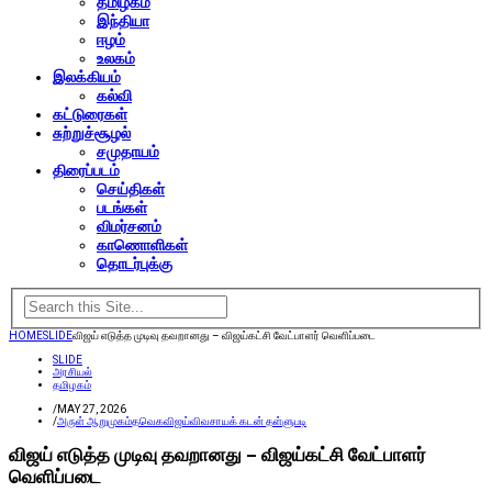
தமிழகம்
இந்தியா
ஈழம்
உலகம்
இலக்கியம்
கல்வி
கட்டுரைகள்
சுற்றுச்சூழல்
சமுதாயம்
திரைப்படம்
செய்திகள்
படங்கள்
விமர்சனம்
காணொளிகள்
தொடர்புக்கு
HOME
SLIDE
விஜய் எடுத்த முடிவு தவறானது – விஜய்கட்சி வேட்பாளர் வெளிப்படை
SLIDE
அரசியல்
தமிழகம்
/
MAY 27, 2026
/
அருள் ஆறுமுகம்
தவெக
விஜய்
விவசாயக் கடன் தள்ளுபடி
விஜய் எடுத்த முடிவு தவறானது – விஜய்கட்சி வேட்பாளர்
வெளிப்படை