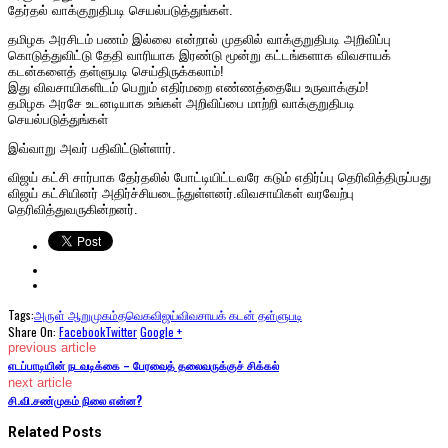
தேர்தல் வாக்குறுதிபடி செயல்படுத்துங்கள்.
தமிழக அரசிடம் பணம் இல்லை என்றால் முதலில் வாக்குறுதிபடி அறிவிப்பு
கொடுத்துவிட்டு தேதி வாரியாக இரண்டு மூன்று கட்டங்களாக விவசாயக்
கடன்களைத் தள்ளுபடி செய்திருக்கலாம்!
இது விவசாயிகளிடம் பெறும் எதிர்மறை எண்ணத்தையே உருவாக்கும்!
தமிழக அரசே உடனடியாக உங்கள் அறிவிப்பை மாற்றி வாக்குறுதிபடி
செயல்படுத்துங்கள்
இவ்வாறு அவர் பதிவிட்டுள்ளார்.
விஜய் கட்சி சார்பாக தேர்தலில் போட்டியிட்டவரே கடும் எதிர்ப்பு தெரிவித்திருப்பது
விஜய் கட்சியினர் அதிர்ச்சியடைந்துள்ளனர்.விவசாயிகள் வரவேற்பு
தெரிவித்துவருகின்றனர்.
Tags:
அருள் ஆறுமுகம்
தவெக
விஜய்
விவசாயக் கடன் தள்ளுபடி
Share On:
Facebook
Twitter
Google +
previous article
எடப்பாடியின் நடவடிக்கை – பேரவைத் தலைவருக்குச் சிக்கல்
next article
சி.வி.சண்முகம் நிலை என்ன?
Related Posts