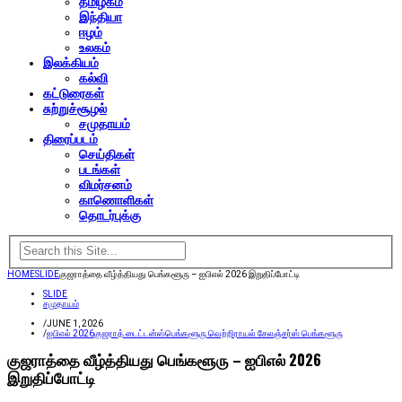
தமிழகம்
இந்தியா
ஈழம்
உலகம்
இலக்கியம்
கல்வி
கட்டுரைகள்
சுற்றுச்சூழல்
சமுதாயம்
திரைப்படம்
செய்திகள்
படங்கள்
விமர்சனம்
காணொளிகள்
தொடர்புக்கு
HOME
SLIDE
குஜராத்தை வீழ்த்தியது பெங்களூரு – ஐபிஎல் 2026 இறுதிப்போட்டி
SLIDE
சமுதாயம்
/
JUNE 1, 2026
/
ஐபிஎல் 2026
குஜராத் டைட்டன்ஸ்
பெங்களூரு வெற்றி
ராயல் சேலஞ்சர்ஸ் பெங்களூரு
குஜராத்தை வீழ்த்தியது பெங்களூரு – ஐபிஎல் 2026
இறுதிப்போட்டி