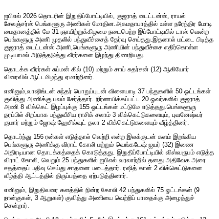
ஐபிஎல் 2026 தொடரின் இறுதிப்போட்டியில், குஜராத் டைட்டன்ஸ், ராயல்
சேலஞ்சர்ஸ் பெங்களூரு அணிகள் மோதின.அகமதாபாத்தில் உள்ள நரேந்திர மோடி
மைதானத்தில் மே 31 ஞாயிற்றுக்கிழமை நடைபெற்ற இப்போட்டியில் டாஸ் வென்ற
பெங்களூரு அணி முதலில் பந்துவீச்சைத் தேர்வு செய்தது.இதனால் மட்டை பிடித்த
குஜராத் டைட்டன்ஸ் அணி,பெங்களூரு அணியின் பந்துவீச்சை எதிர்கொள்ள
முடியாமல் அடுத்தடுத்து வீரர்களை இழந்து திணறியது.
தொடக்க வீரர்கள் சுப்மன் கில் (10) மற்றும் சாய் சுதர்சன் (12) ஆகியோர்
விரைவில் ஆட்டமிழந்து ஏமாற்றினர்.
எனினும்,வாஷிங்டன் சுந்தர் பொறுப்புடன் விளையாடி 37 பந்துகளில் 50 ஓட்டங்கள்
குவித்து அணிக்கு பலம் சேர்த்தார். நிர்ணயிக்கப்பட்ட 20 ஓவர்களில் குஜராத்
அணி 8 விக்கெட் இழப்புக்கு 155 ஓட்டங்கள் மட்டுமே எடுத்தது.பெங்களூரு
தரப்பில் சிறப்பாக பந்துவீசிய ராசிக் சலாம் 3 விக்கெட்டுகளையும், புவனேஷ்வர்
குமார் மற்றும் ஜோஷ் ஹேசில்வுட் தலா 2 விக்கெட்டுகளையும் வீழ்த்தினர்.
தொடர்ந்து 156 ரன்கள் எடுத்தால் வெற்றி என்ற இலக்குடன் களம் இறங்கிய
பெங்களூரு அணிக்கு விராட் கோலி மற்றும் வெங்கடேஷ் ஐயர் (32) இணை
அதிரடியான தொடக்கத்தைக் கொடுத்தது. இறுதிப்போட்டியில் விஸ்வரூபம் எடுத்த
விராட் கோலி, வெறும் 25 பந்துகளில் ஐபிஎல் வரலாற்றில் தனது அதிவேக அரை
சதத்தைப் பதிவு செய்து சாதனை படைத்தார். ரஷித் கான் 2 விக்கெட்டுகளை
வீழ்த்தி ஆட்டத்தில் திருப்பத்தை ஏற்படுத்தினார்.
எனினும், இறுதிவரை களத்தில் நின்ற கோலி 42 பந்துகளில் 75 ஓட்டங்கள் (9
நான்குகள், 3 ஆறுகள்) குவித்து அணியை வெற்றிப் பாதைக்கு அழைத்துச்
சென்றார்.