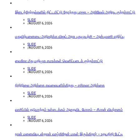
இடைத்தேர்தல்களில் திட்டமிட்டு தோற்றது பாஜக – அகிலேஷ் அதிரடி குற்றச்சாட்டு
SLIDE
/
AUGUST 6, 2026
மதுவிற்பனையை அதிகரிக்க விஜய் அரசு புதுமுயற்சி – அன்புமணி எதிர்ப்பு
SLIDE
/
AUGUST 6, 2026
வைகோ மீது மதிமுக சமஉக்கள் வெளிப்படைக் குற்றச்சாட்டு
SLIDE
/
AUGUST 6, 2026
நிதிநிலை அறிக்கை கவலையளிக்கிறது – சசிகலா அறிக்கை
SLIDE
/
AUGUST 6, 2026
வாசிப்பில் தடுமாற்றம் உள்ளடக்கம் அதைவிட மோசம் – சீமான் விமர்சனம்
SLIDE
/
AUGUST 6, 2026
நான் மனைவியுடன்தான் வாழ்கிறேன் மகள் இருக்கிறார் – உதயநிதி பேட்டி