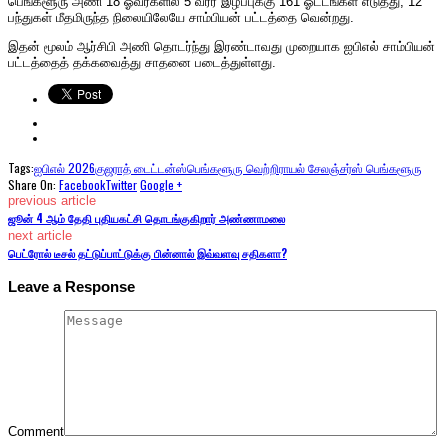
பெங்களூரு அணி 18 ஓவர்களில் 5 வீரர் இழப்புக்கு 161 ஓட்டங்கள் எடுத்து, 12
பந்துகள் மீதமிருந்த நிலையிலேயே சாம்பியன் பட்டத்தை வென்றது.
இதன் மூலம் ஆர்சிபி அணி தொடர்ந்து இரண்டாவது முறையாக ஐபிஎல் சாம்பியன்
பட்டத்தைத் தக்கவைத்து சாதனை படைத்துள்ளது.
Tags:
ஐபிஎல் 2026
குஜராத் டைட்டன்ஸ்
பெங்களூரு வெற்றி
ராயல் சேலஞ்சர்ஸ் பெங்களூரு
Share On:
Facebook
Twitter
Google +
previous article
ஜூன் 4 ஆம் தேதி புதியகட்சி தொடங்குகிறார் அண்ணாமலை
next article
பெட்ரோல் டீசல் தட்டுப்பாட்டுக்கு பின்னால் இவ்வளவு சதிகளா?
Leave a Response
Comment