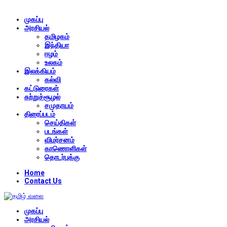
முகப்பு
அரசியல்
தமிழகம்
இந்தியா
ஈழம்
உலகம்
இலக்கியம்
கல்வி
கட்டுரைகள்
சுற்றுச்சூழல்
சமுதாயம்
திரைப்படம்
செய்திகள்
படங்கள்
விமர்சனம்
காணொளிகள்
தொடர்புக்கு
Home
Contact Us
முகப்பு
அரசியல்