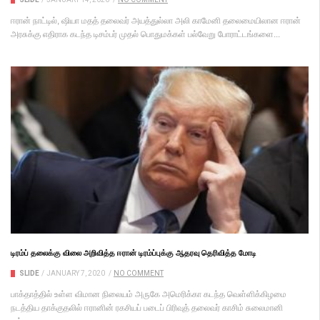
ஈரான் நாட்டில், ஷியா மதத் தலைவர் அயத்துல்லா அலி காமேனி தலைமையிலான ஈரான்
அரசுக்கு எதிராக கடந்த டிசம்பர் முதல் பொதுமக்கள் பல்வேறு போராட்டங்களை...
டிரம்ப் தலைக்கு விலை அறிவித்த ஈரான் டிரம்ப்புக்கு ஆதரவு தெரிவித்த மோடி
SLIDE
/
JANUARY 7, 2020
/
NO COMMENT
பாக்தாத்தில் உள்ள விமான நிலையம் அருகே அமெரிக்கா கடந்த வெள்ளிக்கிழமை
நடத்திய தாக்குதலில் ஈரானின் ரகசியப் படைப் பிரிவுத் தலைவர் காசிம் சுலைமானி