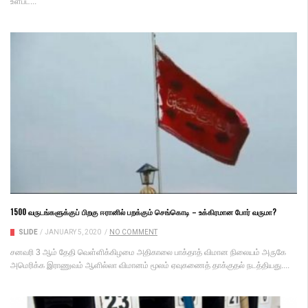
உள்பட...
1500 வருடங்களுக்குப் பிறகு ஈரானில் பறக்கும் செங்கொடி – உக்கிரமான போர் வருமா?
SLIDE
/
JANUARY 5, 2020
/
NO COMMENT
சனவரி 3 ஆம் தேதி வெள்ளிக்கிழமை அதிகாலை பாக்தாத் விமான நிலையம் அருகே
அமெரிக்க இராணுவம் ஆளில்லா விமானம் மூலம் ஏவுகணைத் தாக்குதல் நடத்தியது....