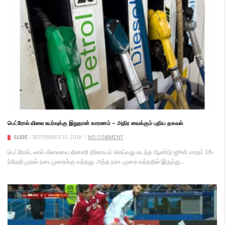
பெட்ரோல் விலை உயர்வுக்கு இதுதான் காரணம் – அதிர வைக்கும் புதிய தகவல்
SLIDE
/
SEPTEMBER 15, 2018
/
NO COMMENT
பெட்ரோல், டீசல் விலையை தினசரி நிர்ணயம் செய்வது கடந்த ஆண்டு ஜூன் மாதம் 16-
ந்தேதி முதல் நடைமுறைக்கு வந்தது. அந்த நடைமுறை வந்ததில் இருந்து...