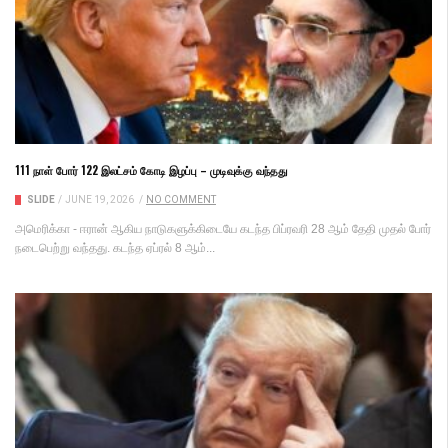
111 நாள் போர் 122 இலட்சம் கோடி இழப்பு – முடிவுக்கு வந்தது
SLIDE
/
JUNE 19, 2026
/
NO COMMENT
அமெரிக்​கா - ஈரான் ஆகிய நாடுகளுக்கிடையே கடந்த பிப்​ர​வரி 28 ஆம் தேதி முதல் போர்
நடை​பெற்று வந்​தது. கடந்த ஏப்​ரல் 8 ஆம்...