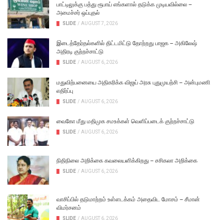
பாட்டிலுக்கு பத்து ரூபாய் எங்களால் தடுக்க முடியவில்லை –
அமைச்சர் ஒப்புதல்
SLIDE
/
AUGUST 7, 2026
இடைத்தேர்தல்களில் திட்டமிட்டு தோற்றது பாஜக – அகிலேஷ்
அதிரடி குற்றச்சாட்டு
SLIDE
/
AUGUST 6, 2026
மதுவிற்பனையை அதிகரிக்க விஜய் அரசு புதுமுயற்சி – அன்புமணி
எதிர்ப்பு
SLIDE
/
AUGUST 6, 2026
வைகோ மீது மதிமுக சமஉக்கள் வெளிப்படைக் குற்றச்சாட்டு
SLIDE
/
AUGUST 6, 2026
நிதிநிலை அறிக்கை கவலையளிக்கிறது – சசிகலா அறிக்கை
SLIDE
/
AUGUST 6, 2026
வாசிப்பில் தடுமாற்றம் உள்ளடக்கம் அதைவிட மோசம் – சீமான்
விமர்சனம்
SLIDE
/
AUGUST 6, 2026