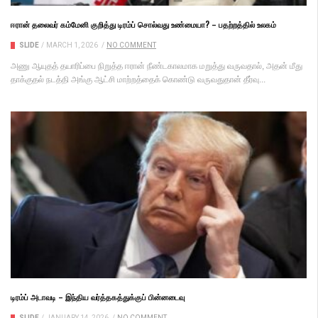
ஈரான் தலைவர் கம்மேனி குறித்து டிரம்ப் சொல்வது உண்மையா? – பதற்றத்தில் உலகம்
SLIDE
/
MARCH 1, 2026
/
NO COMMENT
அணு ஆயுதத் தயாரிப்பை நிறுத்த ஈரான் நீண்​ட​கால​மாக மறுத்து வரு​வதால், அதன் மீது
தாக்​குதல் நடத்தி அங்கு ஆட்சி மாற்​றத்தைக் கொண்டு வரு​வது​தான் தீர்வு...
டிரம்ப் அடாவடி – இந்திய வர்த்தகத்துக்குப் பின்னடைவு
SLIDE
/
JANUARY 14, 2026
/
NO COMMENT