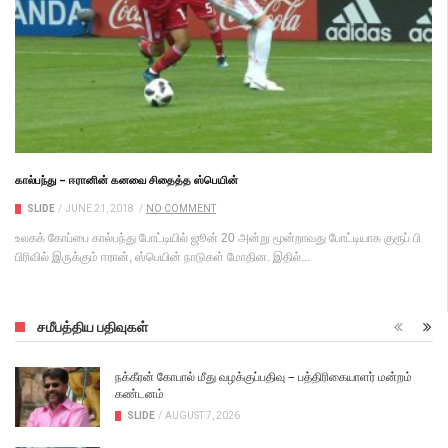
கால்பந்து – ஈரானின் கனவை சிதைத்த ஸ்பெயின்
SLIDE
/
JUNE 21, 2018
/
NO COMMENT
உலகக் கோப்பை கால்பந்து போட்டியில் ஜூன் 20 அன்று மூன்றாவது போட்டியாக குரூப் பி
பிரிவில் இருக்கும் ஈரான், ஸ்பெயின் நாடுகள் மோதின. இதில்...
சமீபத்திய பதிவுகள்
நக்கீரன் கோபால் மீது வழக்குப்பதிவு – பத்திரிகையாளர் மன்றம்
கண்டனம்
SLIDE
/
AUGUST 7, 2026