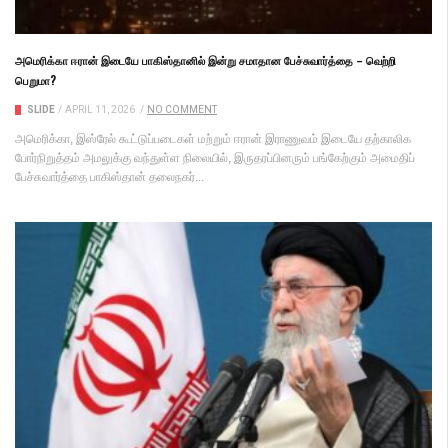
அமெரிக்கா ஈரான் இடையே பாகிஸ்தானில் இன்று சமாதான பேச்சுவார்த்தை – வெற்றி
பெறுமா?
SLIDE
/
APRIL 11, 2026
/
NO COMMENT
அமெரிக்கா, இஸ்ரேல் கூட்டுப்படைகள் மற்றும் ஈரான் இராணுவம் இடையே தற்காலிக
போர்நிறுத்தம் அமலுக்கு வந்துள்ள நிலை​யில், இருதரப்​பினரும் பங்​கேற்​கும் அமை​திப்
பேச்​சு​வார்த்தை பாகிஸ்​தான் தலைநகர்...