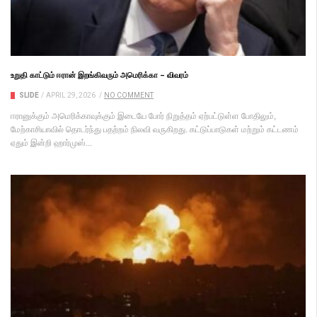
உறுதி காட்டும் ஈரான் இறங்கிவரும் அமெரிக்கா – விவரம்
SLIDE
/
APRIL 29, 2026
/
NO COMMENT
ஈரானுக்கும் அமெரிக்காவுக்கும் இடையே போர் நிறுத்தம் ஏற்பட்டுள்ள போதிலும்,
மேற்காசியாவில் தொடர்ந்து பதற்றம் நிலவி வருகிறது. கட்டுப்பாடுகள் மற்றும் கட்டணம்
ஏதும் இன்றி ஹார்முஸ்...