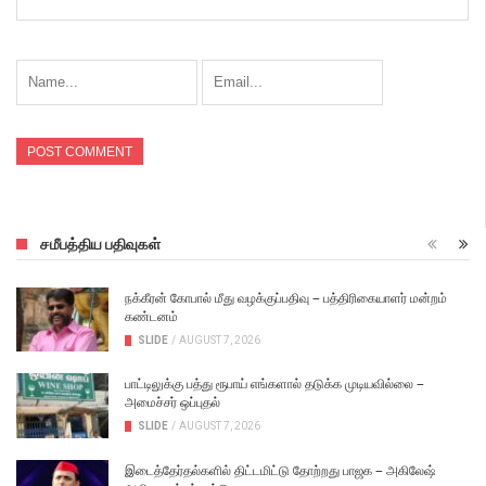
சமீபத்திய பதிவுகள்
நக்கீரன் கோபால் மீது வழக்குப்பதிவு – பத்திரிகையாளர் மன்றம்
கண்டனம்
SLIDE
/
AUGUST 7, 2026
பாட்டிலுக்கு பத்து ரூபாய் எங்களால் தடுக்க முடியவில்லை –
அமைச்சர் ஒப்புதல்
SLIDE
/
AUGUST 7, 2026
இடைத்தேர்தல்களில் திட்டமிட்டு தோற்றது பாஜக – அகிலேஷ்