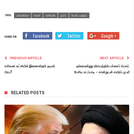
TAGS:
அமெரிக்கா
ஈரான்
கம்மேனி
டிரம்ப்
போர்ப் பதற்றம்
Facebook
Twitter
Google +
SHARE ON:
PREVIOUS ARTICLE
NEXT ARTICLE
சசிகலா கட்சியில் இணைகிறார் நடிகர்
நல்லகண்ணு விசயத்தில் பச்சைப் பொய்
பிரபு?
பேசிய எடப்பாடி – சான்றுடன் சாடும் மு.வீ
RELATED POSTS