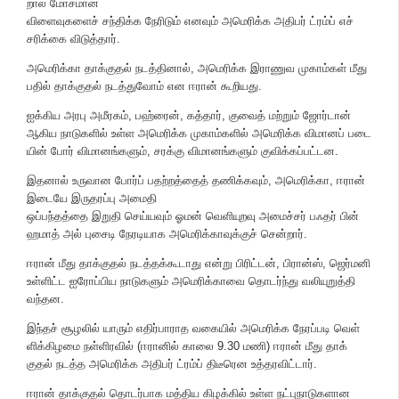
றால் மோச​மான
விளைவு​களைச் சந்​திக்க நேரிடும் எனவும் அமெரிக்க அதிபர் ட்ரம்ப் எச்​
சரிக்கை விடுத்​தார்.
அமெரிக்கா தாக்​குதல் நடத்​தி​னால், அமெரிக்க இராணுவ முகாம்கள் மீது
பதில் தாக்​குதல் நடத்​து​வோம் என ஈரான் கூறியது.
ஐக்​கிய அரபு அமீரகம், பஹ்ரைன், கத்​தார், குவைத் மற்​றும் ஜோர்​டான்
ஆகிய நாடு​களில் உள்ள அமெரிக்க முகாம்​களில் அமெரிக்க விமானப் படை​
யின் போர் விமானங்​களும், சரக்கு விமானங்​களும் குவிக்​கப்​பட்​டன.
இதனால் உருவான போர்ப் பதற்றத்தைத் தணிக்கவும், அமெரிக்​கா, ஈரான்
இடையே இருதரப்பு அமைதி
ஒப்​பந்​தத்தை இறுதி செய்யவும் ஓமன் வெளி​யுறவு அமைச்​சர் பஃதர் பின்
ஹமாத் அல் புசைடி நேரடி​யாக அமெரிக்கா​வுக்குச் சென்​றார்.
ஈரான் மீது தாக்​குதல் நடத்​தக்​கூ​டாது என்று பிரிட்​டன், பிரான்​ஸ், ஜெர்​மனி
உள்ளிட்ட ஐரோப்​பிய நாடுகளும் அமெரிக்​காவை தொடர்ந்து வலி​யுறுத்தி
வந்​தன.
இந்தச் சூழலில் யாரும் எதிர்​பா​ராத வகை​யில் அமெரிக்க நேரப்​படி வெள்​
ளிக்​கிழமை நள்​ளிர​வில் (ஈரானில் காலை 9.30 மணி) ஈரான் மீது தாக்​
குதல் நடத்த அமெரிக்க அதிபர் ட்ரம்ப் திடீரென உத்​தர​விட்​டார்.
ஈரான் தாக்​குதல் தொடர்​பாக மத்​திய கிழக்​கில் உள்ள நட்புநாடு​களான