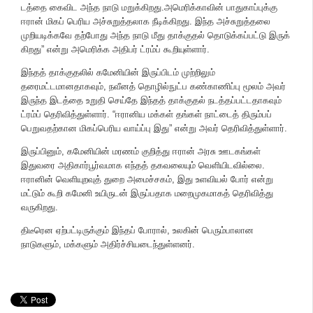
டத்தை கைவிட அந்த நாடு மறுக்​கிறது.அமெரிக்​கா​வின் பாது​காப்​புக்கு
ஈரான் மிகப் பெரிய அச்​சுறுத்​தலாக நீடிக்​கிறது. இந்த அச்​சுறுத்​தலை
முறியடிக்​கவே தற்​போது அந்த நாடு மீது தாக்​குதல் தொடுக்​கப்​பட்டு இருக்​
கிறது” என்று அமெரிக்க அதிபர் ட்ரம்ப் கூறியுள்ளார்.
இந்தத் தாக்குதலில் கமேனியின் இருப்பிடம் முற்றிலும்
தரைமட்டமானதாகவும், நவீனத் தொழில்நுட்ப கண்காணிப்பு மூலம் அவர்
இருந்த இடத்தை உறுதி செய்தே இந்தத் தாக்குதல் நடத்தப்பட்டதாகவும்
ட்ரம்ப் தெரிவித்துள்ளார். “ஈரானிய மக்கள் தங்கள் நாட்டைத் திரும்பப்
பெறுவதற்கான மிகப்பெரிய வாய்ப்பு இது” என்று அவர் தெரிவித்துள்ளார்.
இருப்பினும், கமேனியின் மரணம் குறித்து ஈரான் அரசு ஊடகங்கள்
இதுவரை அதிகார்பூர்வமாக எந்தத் தகவலையும் வெளியிடவில்லை.
ஈரானின் வெளியுறவுத் துறை அமைச்சகம், இது உளவியல் போர் என்று
மட்டும் கூறி கமேனி உயிருடன் இருப்பதாக மறைமுகமாகத் தெரிவித்து
வருகிறது.
திடீரென ஏற்பட்டிருக்கும் இந்தப் போரால், உலகின் பெரும்பாலான
நாடுகளும், மக்களும் அதிர்ச்சியடைந்துள்ளனர்.