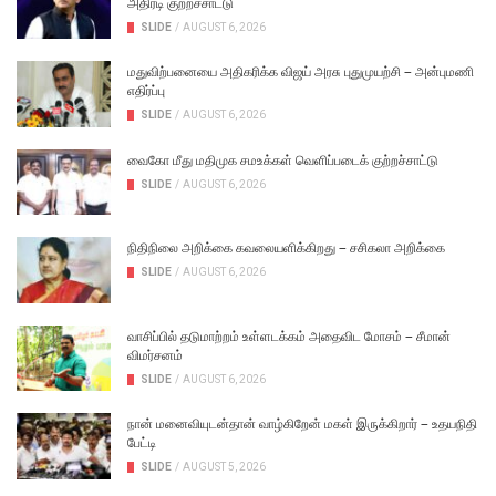
அதிரடி குற்றச்சாட்டு
SLIDE
/
AUGUST 6, 2026
மதுவிற்பனையை அதிகரிக்க விஜய் அரசு புதுமுயற்சி – அன்புமணி
எதிர்ப்பு
SLIDE
/
AUGUST 6, 2026
வைகோ மீது மதிமுக சமஉக்கள் வெளிப்படைக் குற்றச்சாட்டு
SLIDE
/
AUGUST 6, 2026
நிதிநிலை அறிக்கை கவலையளிக்கிறது – சசிகலா அறிக்கை
SLIDE
/
AUGUST 6, 2026
வாசிப்பில் தடுமாற்றம் உள்ளடக்கம் அதைவிட மோசம் – சீமான்
விமர்சனம்
SLIDE
/
AUGUST 6, 2026
நான் மனைவியுடன்தான் வாழ்கிறேன் மகள் இருக்கிறார் – உதயநிதி
பேட்டி
SLIDE
/
AUGUST 5, 2026