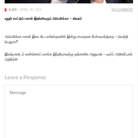
SLIDE
/
APRIL 29, 2026
NO COMMENT
உறுதி காட்டும் ஈரான் இறங்கிவரும் அமெரிக்கா – விவரம்
அமெரிக்கா ஈரான் இடையே பாகிஸ்தானில் இன்று சமாதான பேச்சுவார்த்தை – வெற்றி
பெறுமா?
இரஷ்யாவிடம் எண்ணெய் வாங்க இந்தியாவுக்கு தற்காலிக அனுமதி – டிரம்ப் அறிவிப்பால்
அதிர்ச்சி
Leave a Response