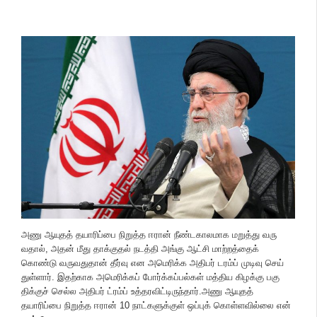
அணு ஆயுதத் தயாரிப்பை நிறுத்த ஈரான் நீண்​ட​கால​மாக மறுத்து வரு​
வதால், அதன் மீது தாக்​குதல் நடத்தி அங்கு ஆட்சி மாற்​றத்தைக்
கொண்டு வரு​வது​தான் தீர்வு என அமெரிக்க அதிபர் டரம்ப் முடிவு செய்​
துள்​ளார். இதற்​காக அமெரிக்கப் போர்க்​கப்​பல்​கள் மத்​திய கிழக்கு பகு​
திக்குச் செல்ல அதிபர் ட்ரம்ப் உத்​தர​விட்​டிருந்​தார்.அணு ஆயுதத்
தயாரிப்பை நிறுத்த ஈரான் 10 நாட்​களுக்​குள் ஒப்​புக் கொள்​ள​வில்லை என்​