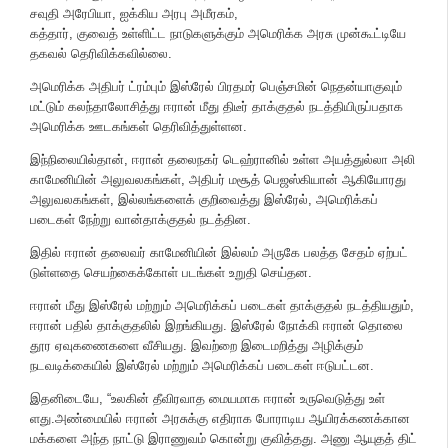
சவுதி அரேபி​யா, ஐக்​கிய அரபு அமீரகம்,
கத்​தார், குவைத் உள்ளிட்ட நாடு​களுக்​கும் அமெரிக்க அரசு முன்​கூட்​டியே
தகவல் தெரிவிக்​க​வில்​லை.
அமெரிக்க அதிபர் ட்ரம்​பும் இஸ்​ரேல் பிரதமர் பெஞ்​சமின் நெதன்​யாகு​வும்
மட்​டும் கலந்​தாலோ​சித்து ஈரான் மீது திடீர் தாக்​குதல் நடத்​தி​யிருப்​ப​தாக
அமெரிக்க ஊடகங்​கள் தெரிவித்துள்​ளன.
இந்​நிலை​யில்தான், ஈரான் தலைநகர் டெஹ்​ரானில் உள்ள அயத்துல்லா அலி
காமேனி​யின் அலு​வல​கங்​கள், அதிபர் மசூத் பெஜஸ்​கி​யான் ஆகியோரது
அலு​வல​கங்​கள், இல்​லங்​களைக் குறி​வைத்து இஸ்​ரேல், அமெரிக்கப்
படைகள் நேற்று வான்தாக்​குதல் நடத்​தின.
இதில் ஈரான் தலைவர் காமேனி​யின் இல்​லம் அருகே பலத்த சேதம் ஏற்​பட்​
டுள்​ளதை செயற்​கைக்கோள் படங்​கள் உறுதி செய்​தன.
ஈரான் மீது இஸ்​ரேல் மற்​றும் அமெரிக்​கப் படைகள் தாக்​குதல் நடத்​தி​யதும்,
ஈரான் பதில் தாக்​குதலில் இறங்​கியது. இஸ்​ரேல் நோக்கி ஈரான் தொலை​
தூர ஏவு​கணை​களை வீசி​யது. இவற்றை இடைமறித்து அழிக்​கும்
நடவடிக்​கை​யில் இஸ்​ரேல் மற்​றும் அமெரிக்​கப் படைகள் ஈடு​பட்​டன.
இதனிடையே, “உலகின் தீவிர​வாத மைய​மாக ஈரான் உரு​வெடுத்து உள்​
ளது.அண்​மை​யில் ஈரான் அரசுக்கு எதி​ராக போராடிய ஆயிரக்கணக்​கான
மக்​களை அந்த நாட்டு இராணுவம் கொன்று குவித்​தது. அணு ஆயுதத் திட்​