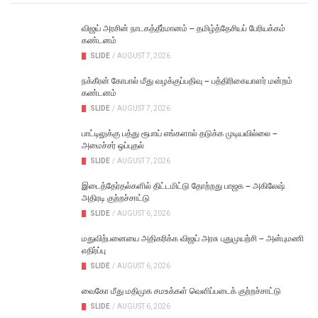
விஜய் அரசின் நாடகத்தீர்மானம் – தமிழ்த்தேசியப் பேரியக்கம்
கண்டனம்
SLIDE
/
AUGUST 7, 2026
நக்கீரன் கோபால் மீது வழக்குப்பதிவு – பத்திரிகையாளர் மன்றம்
கண்டனம்
SLIDE
/
AUGUST 7, 2026
பாட்டிலுக்கு பத்து ரூபாய் எங்களால் தடுக்க முடியவில்லை –
அமைச்சர் ஒப்புதல்
SLIDE
/
AUGUST 7, 2026
இடைத்தேர்தல்களில் திட்டமிட்டு தோற்றது பாஜக – அகிலேஷ்
அதிரடி குற்றச்சாட்டு
SLIDE
/
AUGUST 6, 2026
மதுவிற்பனையை அதிகரிக்க விஜய் அரசு புதுமுயற்சி – அன்புமணி
எதிர்ப்பு
SLIDE
/
AUGUST 6, 2026
வைகோ மீது மதிமுக சமஉக்கள் வெளிப்படைக் குற்றச்சாட்டு
SLIDE
/
AUGUST 6, 2026