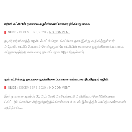
ரஜினி கட்சியின் தலைமை ஒருங்கிணைப்பாளரை நீக்கியது பாசக
SLIDE
/
DECEMBER 3, 2020
/
NO COMMENT
நடிகர் ரஜினிகாந்த் அரசியல் கட்சி தொடங்கப்போவதாக இன்று அறிவித்துள்ளார்.
அதோடு, கட்சிப் பெயரைச் சொல்லுமுன்பே கட்சியின் தலைமை ஒருங்கிணைப்பாளராக
அர்ஜுனமூர்த்தி என்பவரை நியமிப்பதாக அறிவித்துள்ளார்....
தன் கட்சிக்குத் தலைமை ஒருங்கிணைப்பாளராக கன்னடரை நியமித்தார் ரஜினி
SLIDE
/
DECEMBER 3, 2020
/
NO COMMENT
இன்று காலை, டிசம்பர் 31 ஆம் தேதி அரசியல்கட்சி அறிவிப்பை வெளீயிடுவதாக
ட்விட்டரில் சொன்ன சிறிது நேரத்தில் சென்னை போயஸ் இல்லத்தில் செய்தியாளர்களைச்
சந்தித்தார்....