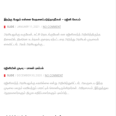
இதற்கு மேலும் என்னை வேதனைப்படுத்தாதீர்கள் – ரஜினி கோபம்
SLIDE
/
JANUARY 11, 2021
/
NO COMMENT
அரசியலுக்கு வருவேன், கட்சி தொடங்குவேன் என ரஜினிகாந்த் அறிவித்திருந்த
நிலையில், திடீரென உடல்நலக் குறைவு ஏற்பட்டதை அடுத்து அரசியல் முடிவைக்
கைவிட்டார். அவர் அரசியலுக்கு...
ரஜினியின் முடிவு – மாலன் புலம்பல்
SLIDE
/
DECEMBER 30, 2020
/
NO COMMENT
ரஜினிகாந்த் அரசியலுக்கு வரவில்லை என்று அறிவித்துவிட்டார். அவருடைய இந்த
முடிவை பலரும் வரவேற்றுப் பாராட்டிக் கொண்டிருக்கிறார்கள். அதேசமயம், இந்துத்துவ
ஆதரவாளர்களும் திமுக எதிர்ப்பாளர்களும் புலம்பித்...