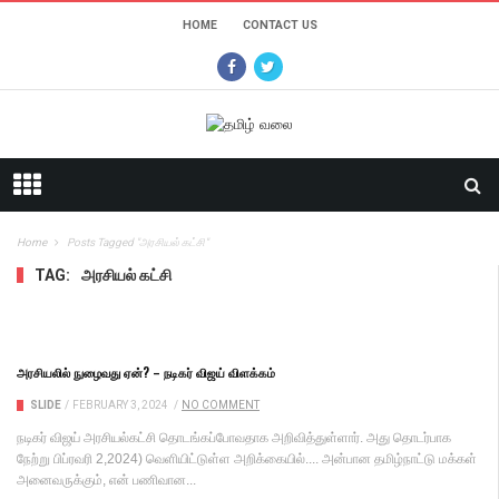
HOME
CONTACT US
Home
Posts Tagged "அரசியல் கட்சி"
TAG:
அரசியல் கட்சி
அரசியலில் நுழைவது ஏன்? – நடிகர் விஜய் விளக்கம்
SLIDE
/
FEBRUARY 3, 2024
/
NO COMMENT
நடிகர் விஜய் அரசியல்கட்சி தொடங்கப்போவதாக அறிவித்துள்ளார். அது தொடர்பாக
நேற்று பிப்ரவரி 2,2024) வெளியிட்டுள்ள அறிக்கையில்.... அன்பான தமிழ்நாட்டு மக்கள்
அனைவருக்கும், என் பணிவான...