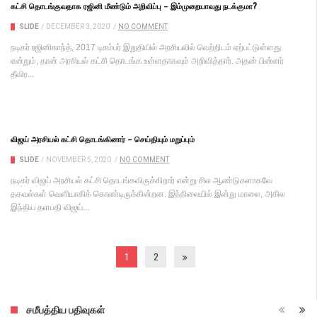
கட்சி தொடங்குவதாக ரஜினி மீண்டும் அறிவிப்பு – இம்முறையாவது நடக்குமா?
SLIDE
/
DECEMBER 3, 2020
/
NO COMMENT
நடிகர் ரஜினிகாந்த், 2017 டிசம்பர் இறுதியில் அரசியலில் வெற்றிடம் ஏற்பட்டுள்ளது
என்றும், தான் அரசியல் கட்சி தொடங்க உள்ளதாகவும் அறிவித்தார். அதன் பின்னர்
தீவிர...
விஜய் அரசியல் கட்சி தொடங்கினார் – செய்தியும் மறுப்பும்
SLIDE
/
NOVEMBER 5, 2020
/
NO COMMENT
நடிகர் விஜய் அரசியல் கட்சி தொடங்கவிருக்கிறார் என்று சில ஆண்டுகளாகவே
தகவல்கள் வெளியாகிக் கொண்டிருக்கின்றன. இந்நிலையில் இன்று மாலை, அகில
இந்திய தளபதி விஜய்...
1
2
சமீபத்திய பதிவுகள்