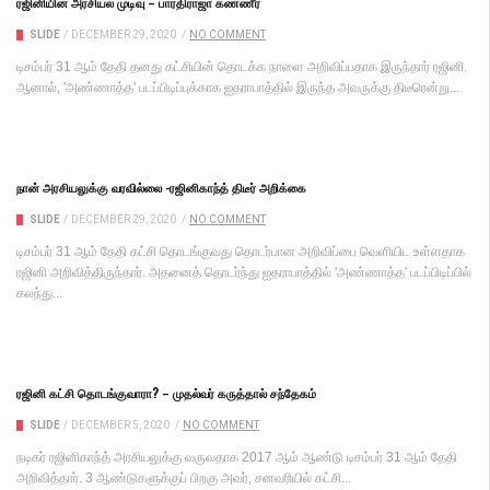
ரஜினியின் அரசியல் முடிவு – பாரதிராஜா கண்ணீர்
SLIDE
/
DECEMBER 29, 2020
/
NO COMMENT
டிசம்பர் 31 ஆம் தேதி தனது கட்சியின் தொடக்க நாளை அறிவிப்பதாக இருந்தார் ரஜினி.
ஆனால், 'அண்ணாத்த' படப்பிடிப்புக்காக ஐதராபாத்தில் இருந்த அவருக்கு திடீரென்று...
நான் அரசியலுக்கு வரவில்லை -ரஜினிகாந்த் திடீர் அறிக்கை
SLIDE
/
DECEMBER 29, 2020
/
NO COMMENT
டிசம்பர் 31 ஆம் தேதி கட்சி தொடங்குவது தொடர்பான அறிவிப்பை வெளியிட உள்ளதாக
ரஜினி அறிவித்திருந்தார். அதனைத் தொடர்ந்து ஐதராபாத்தில் 'அண்ணாத்த' படப்பிடிப்பில்
கலந்து...
ரஜினி கட்சி தொடங்குவாரா? – முதல்வர் கருத்தால் சந்தேகம்
SLIDE
/
DECEMBER 5, 2020
/
NO COMMENT
நடிகர் ரஜினிகாந்த் அரசியலுக்கு வருவதாக 2017 ஆம் ஆண்டு டிசம்பர் 31 ஆம் தேதி
அறிவித்தார். 3 ஆண்டுகளுக்குப் பிறகு அவர், சனவரியில் கட்சி...