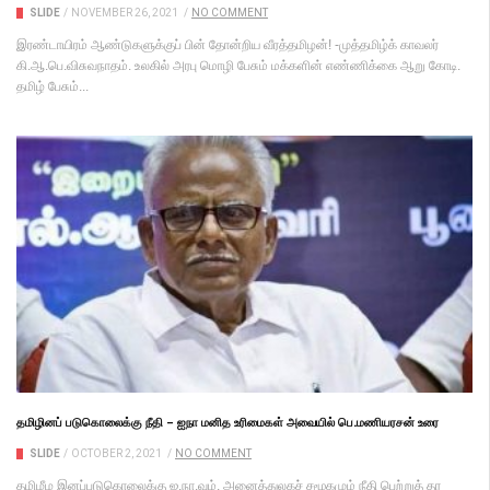
SLIDE
/
NOVEMBER 26, 2021
/
NO COMMENT
இரண்டாயிரம் ஆண்டுகளுக்குப் பின் தோன்றிய வீரத்தமிழன்! -முத்தமிழ்க் காவலர்
கி.ஆ.பெ.விசுவநாதம். உலகில் அரபு மொழி பேசும் மக்களின் எண்ணிக்கை ஆறு கோடி.
தமிழ் பேசும்...
தமிழினப் படுகொலைக்கு நீதி – ஐநா மனித உரிமைகள் அவையில் பெ.மணியரசன் உரை
SLIDE
/
OCTOBER 2, 2021
/
NO COMMENT
தமிழீழ இனப்படுகொலைக்கு ஐ.நா.வும், அனைத்துலகச் சமூகமும் நீதி பெற்றுத் தர