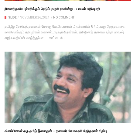
நினைத்தாலே புல்லரிக்கும் நெடும்புகழன் நாளின்று – பாவலர் அறிவுமதி
SLIDE
/
NOVEMBER 26, 2021
/
NO COMMENT
தமிழீழ தேசியத் தலைவர் மேதகு வே.பிரபாகரன் அவர்களின் 67 ஆவது பிறந்தநாளை
உலகமெங்கும் தமிழர்கள் கொண்டாடிவருகிறார்கள். தமிழினத் தலைவருக்கு பாவலர்
அறிவுமதியின் வாழ்த்துப்பா…. காட்டையே...
கிளம்பினான் ஒரு தமிழ் இளைஞன் – தலைவர் பிரபாகரன் பிறந்தநாள் சிறப்பு