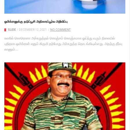
ஒமிக்ரானுக்கு தடுப்பூசி அதிகாரப்பூர்வ அறிவிப்பு
SLIDE
/
DECEMBER 12, 2021
/
NO COMMENT
உலகில் கொரொனா அச்சுறுத்தல் கொஞ்சம் கொஞ்சமாக ஓய்ந்து வரும் நிலையில்
புதிதாக ஒமிக்ரான் எனும் கிருமி தற்போது அச்சுறுத்த தொடங்கியுள்ளது. அதற்கு தீர்வு
காணும்...