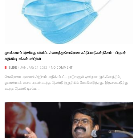
முகக்கவசம் அணிவது உள்ளிட்ட அனைத்து கொரோனா கட்டுப்பாடுகள் நீக்கம் – பிரதமர்
அறிவிப்பு மக்கள் மகிழ்ச்சி
SLIDE
/
JANUARY 21, 2022
/
NO COMMENT
கொரோனா பரவலால் அதிகம் பாதிக்கப்பட்ட நாடுகளுள் ஒன்றான இங்கிலாந்தில்,
ஓமைக்ரான் வகை பரவல் கடந்த ஆண்டு இறுதியில் வேகமெடுத்தது. இதனையடுத்து
கடந்த ஆண்டு டிசம்பர்...