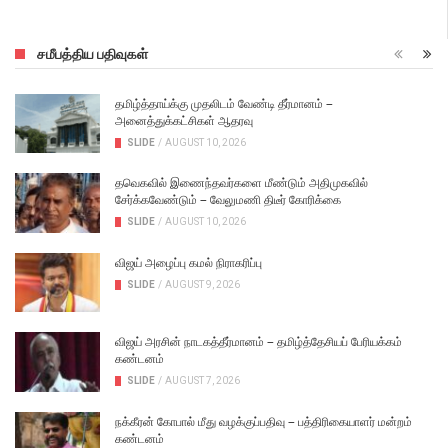
சமீபத்திய பதிவுகள்
தமிழ்த்தாய்க்கு முதலிடம் வேண்டி தீர்மானம் –
அனைத்துக்கட்சிகள் ஆதரவு
SLIDE
/
AUGUST 10, 2026
தவெகவில் இணைந்தவர்களை மீண்டும் அதிமுகவில்
சேர்க்கவேண்டும் – வேலுமணி திடீர் கோரிக்கை
SLIDE
/
AUGUST 10, 2026
விஜய் அழைப்பு கமல் நிராகரிப்பு
SLIDE
/
AUGUST 9, 2026
விஜய் அரசின் நாடகத்தீர்மானம் – தமிழ்த்தேசியப் பேரியக்கம்
கண்டனம்
SLIDE
/
AUGUST 7, 2026
நக்கீரன் கோபால் மீது வழக்குப்பதிவு – பத்திரிகையாளர் மன்றம்
கண்டனம்