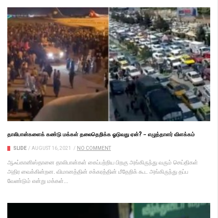
தாலிபான்களைக் கண்டு மக்கள் தலைதெறிக்க ஓடுவது ஏன்? – எழுத்தாளர் விளக்கம்
SLIDE
/
AUGUST 16, 2021
/
NO COMMENT
ஆஃப்கானிஸ்தானை தாலிபான்கள் கைப்பற்றிய பிறகு அங்கிருந்து வரும் செய்திகள்
அதிர வைக்கின்றன. விமானத்தின் சக்கரத்தின் மீதேறிக் கூட அங்கிருந்து தப்ப
வேண்டும் என்று மக்கள்...