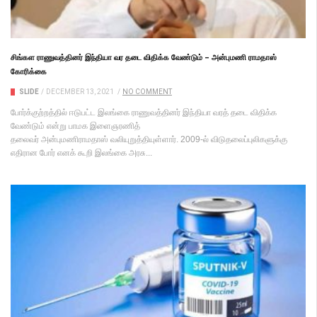
சிங்கள ராணுவத்தினர் இந்தியா வர தடை விதிக்க வேண்டும் – அன்புமணி ராமதாஸ்
கோரிக்கை
SLIDE
/
DECEMBER 13, 2021
/
NO COMMENT
போர்க்குற்றத்தில் ஈடுபட்ட இலங்கை ராணுவத்தினர் இந்தியா வரத் தடை விதிக்க
வேண்டும் என்று பாமக இளைஞரணித்
தலைவர் அன்புமணிராமதாஸ் வலியுறுத்தியுள்ளார். 2009-ல் விடுதலைப்புலிகளுக்கு
எதிரான போர் எனக் கூறி இலங்கை அரசு...