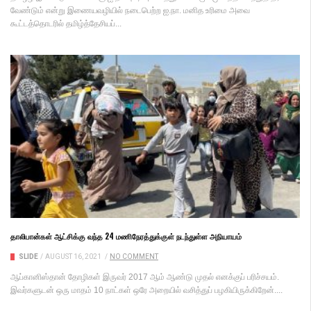
வேண்டும் என்று இணையவழியில் நடைபெற்ற ஐ.நா. மனித உரிமை அவை
கூட்டத்தொடரில் தமிழ்த்தேசியப்...
தாலிபான்கள் ஆட்சிக்கு வந்த 24 மணிநேரத்துக்குள் நடந்துள்ள அநியாயம்
SLIDE
/
AUGUST 16, 2021
/
NO COMMENT
ஆப்கானிஸ்தான் தோழிகள் இருவர் 2017 ஆம் ஆண்டு முதல் எனக்குப் பரிச்சயம்.
இவர்களுடன் ஒரு மாதம் 10 நாட்கள் ஒரே அறையில் வசித்துப் பழகியிருக்கிறேன்....