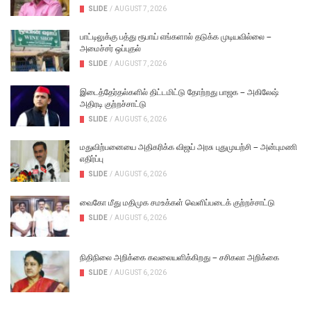
SLIDE
/
AUGUST 7, 2026
பாட்டிலுக்கு பத்து ரூபாய் எங்களால் தடுக்க முடியவில்லை –
அமைச்சர் ஒப்புதல்
SLIDE
/
AUGUST 7, 2026
இடைத்தேர்தல்களில் திட்டமிட்டு தோற்றது பாஜக – அகிலேஷ்
அதிரடி குற்றச்சாட்டு
SLIDE
/
AUGUST 6, 2026
மதுவிற்பனையை அதிகரிக்க விஜய் அரசு புதுமுயற்சி – அன்புமணி
எதிர்ப்பு
SLIDE
/
AUGUST 6, 2026
வைகோ மீது மதிமுக சமஉக்கள் வெளிப்படைக் குற்றச்சாட்டு
SLIDE
/
AUGUST 6, 2026
நிதிநிலை அறிக்கை கவலையளிக்கிறது – சசிகலா அறிக்கை
SLIDE
/
AUGUST 6, 2026