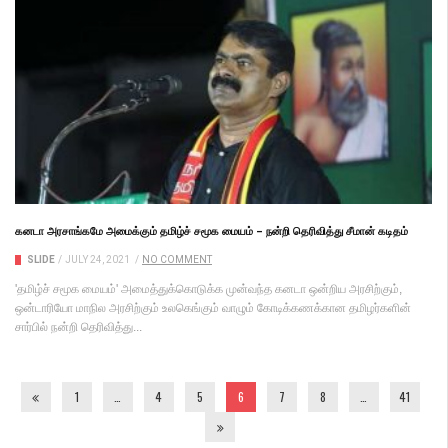
கனடா அரசாங்கமே அமைக்கும் தமிழ்ச் சமூக மையம் – நன்றி தெரிவித்து சீமான் கடிதம்
SLIDE
/
JULY 24, 2021
/
NO COMMENT
'தமிழ்ச் சமூக மையம்' அமைத்துக்கொடுக்க முன்வந்த கனடா ஒன்றிய அரசிற்கும்,
ஒன்டாரியோ மாநில அரசிற்கும் உலகெங்கும் வாழும் கோடிக்கணக்கான தமிழர்களின்
சார்பில் நன்றி தெரிவித்து...
1
…
4
5
6
7
8
…
41