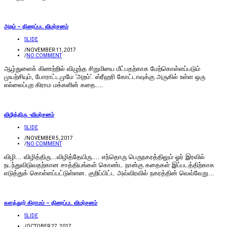
அறம் – திரைப்பட விமர்சனம்
SLIDE
/
NOVEMBER 11, 2017
/
NO COMMENT
ஆழ்துளைக் கிணற்றில் விழுந்த சிறுமியை மீட்பதற்காக மேற்கொள்ளப்படும்
முயற்சியும், போராட்டமுமே 'அறம்'. ஸ்ரீஹரி கோட்டாவுக்கு அருகில் உள்ள ஒரு
எல்லைப்புற கிராம மக்களின் கதை....
விழித்திரு -விமர்சனம்
SLIDE
/
NOVEMBER 5, 2017
/
NO COMMENT
விழி... விழித்திரு...விழித்தேயிரு.... எந்தொரு பெருநகரத்திலும் ஓர் இரவில்
நடந்துவிடுவதற்கான சாத்தியங்கள் கொண்ட நான்கு கதைகள் இப்படத்திற்காக
எடுத்துக் கொள்ளப்பட்டுள்ளன. குறிப்பிட்ட அவ்விரவில் நகரத்தின் வெவ்வேறு...
களத்தூர் கிராமம் – திரைப்பட விமர்சனம்
SLIDE
/
OCTOBER 27, 2017