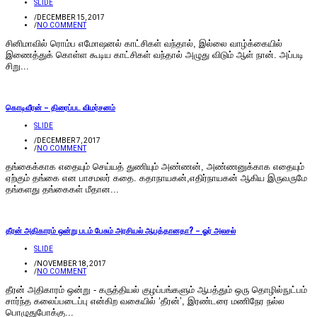
SLIDE
/
DECEMBER 15, 2017
/
NO COMMENT
சினிமாவில் ரொம்ப எமோஷனல் காட்சிகள் வந்தால், இல்லை வாழ்க்கையில்
இணைத்துக் கொள்ள கூடிய காட்சிகள் வந்தால் அழுது விடும் ஆள் நான். அப்படி
சிறு...
கொடிவீரன் – திரைப்பட விமர்சனம்
SLIDE
/
DECEMBER 7, 2017
/
NO COMMENT
தங்கைக்காக எதையும் செய்யத் துணியும் அண்ணன், அண்ணனுக்காக எதையும்
ஏற்கும் தங்கை என பாசமலர் கதை. கதாநாயகன்,எதிர்நாயகன் ஆகிய இருவருமே
தங்களது தங்கைகள் மீதான...
தீரன் அதிகாரம் ஒன்று படம் பேசும் அரசியல் ஆபத்தானதா? – ஓர் அலசல்
SLIDE
/
NOVEMBER 18, 2017
/
NO COMMENT
தீரன் அதிகாரம் ஒன்று - கருத்தியல் குழப்பங்களும் ஆபத்தும் ஒரு தொழில்நுட்பம்
சார்ந்த கலைப்படைப்பு என்கிற வகையில் ‘தீரன்’, இரண்டரை மணிநேர நல்ல
பொழுதுபோக்கு...