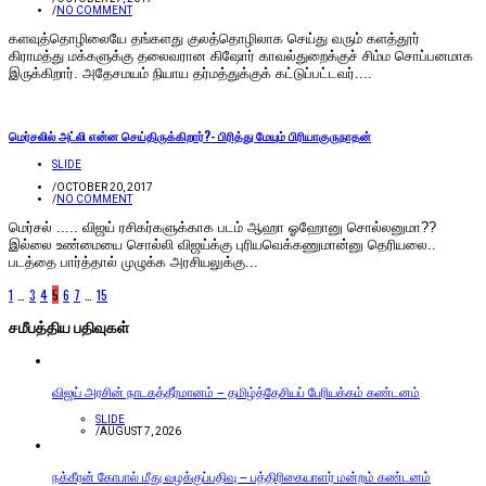
/
NO COMMENT
களவுத்தொழிலையே தங்களது குலத்தொழிலாக செய்து வரும் களத்தூர்
கிராமத்து மக்களுக்கு தலைவரான கிஷோர் காவல்துறைக்குச் சிம்ம சொப்பனமாக
இருக்கிறார். அதேசமயம் நியாய தர்மத்துக்குக் கட்டுப்பட்டவர்....
மெர்சலில் அட்லி என்ன செய்திருக்கிறார்?- பிரித்து மேயும் பிரியாகுருநாதன்
SLIDE
/
OCTOBER 20, 2017
/
NO COMMENT
மெர்சல் ..... விஜய் ரசிகர்களுக்காக படம் ஆஹா ஓஹோனு சொல்லனுமா??
இல்லை உண்மையை சொல்லி விஜய்க்கு புரியவெக்கணுமான்னு தெரியலை..
படத்தை பார்த்தால் முழுக்க அரசியலுக்கு...
1
…
3
4
5
6
7
…
15
சமீபத்திய பதிவுகள்
விஜய் அரசின் நாடகத்தீர்மானம் – தமிழ்த்தேசியப் பேரியக்கம் கண்டனம்
SLIDE
/
AUGUST 7, 2026
நக்கீரன் கோபால் மீது வழக்குப்பதிவு – பத்திரிகையாளர் மன்றம் கண்டனம்