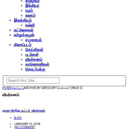
தமிழகம்
இந்தியா
ஈழம்
உலகம்
இலக்கியம்
கல்வி
கட்டுரைகள்
சுற்றுச்சூழல்
சமுதாயம்
திரைப்படம்
செய்திகள்
படங்கள்
விமர்சனம்
காணொளிகள்
தொடர்புக்கு
HOME
திரைப்படம்
ARCHIVE BY CATEGORY "விமர்சனம்"
(PAGE 5)
விமர்சனம்
தானா சேர்ந்த கூட்டம் -விமர்சனம்
SLIDE
/
JANUARY 13, 2018
/
NO COMMENT