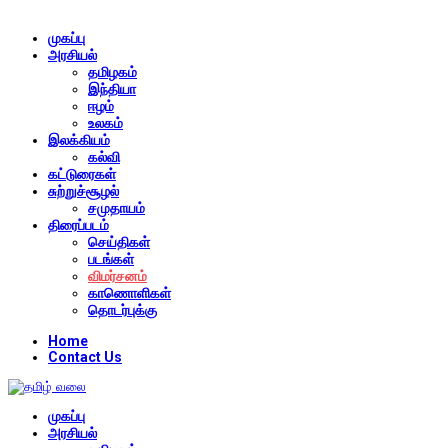
முகப்பு
அரசியல்
தமிழகம்
இந்தியா
ஈழம்
உலகம்
இலக்கியம்
கல்வி
கட்டுரைகள்
சுற்றுச்சூழல்
சமுதாயம்
திரைப்படம்
செய்திகள்
படங்கள்
விமர்சனம்
காணொளிகள்
தொடர்புக்கு
Home
Contact Us
முகப்பு
அரசியல்