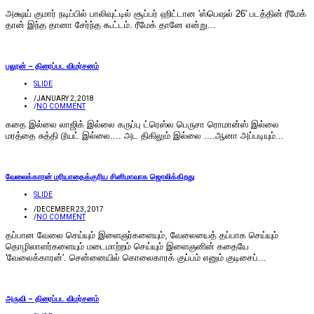
அக்ஷய் குமார் நடிப்பில் பாலிவுட்டில் சூப்பர் ஹிட்டான 'ஸ்பெஷல் 26' படத்தின் ரீமேக்
தான் இந்த தானா சேர்ந்த கூட்டம். ரீமேக் தானே என்று...
பலூன் – திரைப்பட விமர்சனம்
SLIDE
/
JANUARY 2, 2018
/
NO COMMENT
கதை இல்லை லாஜிக் இல்லை கருப்பு ட்ரெஸ்ல பெருசா ரொமான்ஸ் இல்லை
மரத்தை சுத்தி டூயட் இல்லை.... அட திகிலும் இல்லை ....ஆனா அப்படியும்...
வேலைக்காரன் மரியாதைக்குரிய சினிமாவாக ஜொலிக்கிறது
SLIDE
/
DECEMBER 23, 2017
/
NO COMMENT
தப்பான வேலை செய்யும் இளைஞர்களையும், வேலையைத் தப்பாக செய்யும்
தொழிலாளர்களையும் மடைமாற்றம் செய்யும் இளைஞனின் கதையே
'வேலைக்காரன்'. சென்னையில் கொலைகாரக் குப்பம் எனும் குடிசைப்...
அருவி – திரைப்பட விமர்சனம்