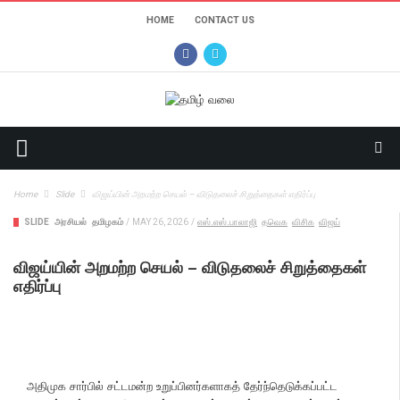
HOME
CONTACT US
Home
Slide
விஜய்யின் அறமற்ற செயல் – விடுதலைச் சிறுத்தைகள் எதிர்ப்பு
SLIDE
அரசியல்
தமிழகம்
/
MAY 26, 2026
/
எஸ்.எஸ்.பாலாஜி
தவெக
விசிக
விஜய்
விஜய்யின் அறமற்ற செயல் – விடுதலைச் சிறுத்தைகள்
எதிர்ப்பு
அதிமுக சார்பில் சட்டமன்ற உறுப்பினர்களாகத் தேர்ந்தெடுக்கப்பட்ட