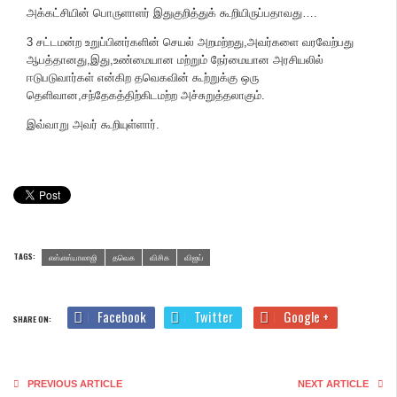
அக்கட்சியின் பொருளாளர் இதுகுறித்துக் கூறியிருப்பதாவது….
3 சட்டமன்ற உறுப்பினர்களின் செயல் அறமற்றது,அவர்களை வரவேற்பது
ஆபத்தானது,இது,உண்மையான மற்றும் நேர்மையான அரசியலில்
ஈடுபடுவார்கள் என்கிற தவெகவின் கூற்றுக்கு ஒரு
தெளிவான,சந்தேகத்திற்கிடமற்ற அச்சுறுத்தலாகும்.
இவ்வாறு அவர் கூறியுள்ளார்.
TAGS:
எஸ்.எஸ்.பாலாஜி
தவெக
விசிக
விஜய்
Facebook
Twitter
Google +
SHARE ON:
PREVIOUS ARTICLE
NEXT ARTICLE