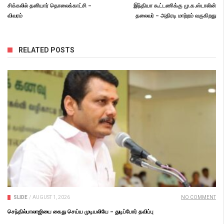
சிக்கலில் தனியார் தொலைக்காட்சி –
இந்தியா கூட்டணிக்கு மு.க.ஸ்டாலின்
விவரம்
தலைவர் – அதிரடி மாற்றம் வருகிறது
RELATED POSTS
SLIDE
/
AUGUST 1, 2026
NO COMMENT
செந்தில்பாலாஜியை கைது செய்ய முடியலியே – துடிப்போர் தவிப்பு