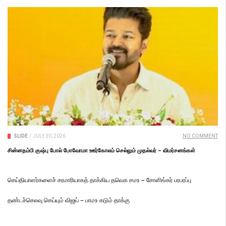
SLIDE
/
JULY 30, 2026
NO COMMENT
சின்னதம்பி குஷ்பு போல் போவோமா ஊர்கோலம் செல்லும் முதல்வர் – விமர்சனங்கள்
செய்தியாளர்களைச் சரமாரியாகத் தாக்கிய தவெக சமஉ – சோளிங்கர் பரபரப்பு
தண்டச்செலவு செய்யும் விஜய் – பாமஉ கடும் தாக்கு