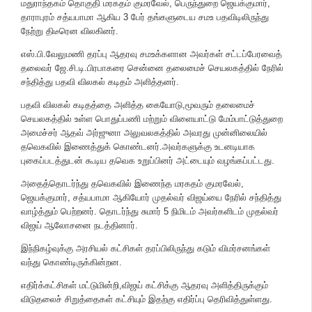
மதுராந்தகம் தொகுதி மரகதம் குமரவேல், பெருந்துறை ஜெயக்குமார்,
தாராபுரம் சத்யபாமா ஆகிய 3 பேர் தங்களுடைய சமஉ பதவிடிலிருந்து
நேற்று திடீரென விலகினர்.
எஸ்.பி.வேலுமணி தரப்பு ஆதரவு சமஉக்களான அவர்கள் சட்டப்பேரவைத்
தலைவர் ஜே.சி.டி.பிரபாகரை சென்னை தலைமைச் செயலகத்தில் நேரில்
சந்தித்து பதவி விலகல் கடிதம் அளித்தனர்.
பதவி விலகல் கடிதத்தை அளித்த கையோடு,மூவரும் தலைமைச்
செயலகத்தில் உள்ள பொதுப்பணி மற்றும் விளையாட்டு மேம்பாட்டுத்துறை
அமைச்சர் ஆதவ் அர்ஜுனா அலுவலகத்தில் அவரது முன்னிலையில்
தவெகவில் இணைத்துக் கொண்டனர்.அவர்களுக்கு உடனடியாக
புகைப்படத்துடன் கூடிய தவெக உறுப்பினர் அட்டையும் வழங்கப்பட்டது.
அதைத்தொடர்ந்து தவெகவில் இணைந்த மரகதம் குமரவேல்,
ஜெயக்குமார், சத்யபாமா ஆகியோர் முதல்வர் விஜய்யை நேரில் சந்தித்து
வாழ்த்தும் பெற்றனர். தொடர்ந்து சுமார் 5 நிமிடம் அவர்களிடம் முதல்வர்
விஜய் ஆலோசனை நடத்தினார்.
இந்நிகழ்வுக்கு அரசியல் கட்சிகள் தரப்பிலிருந்து கடும் விமர்சனங்கள்
வந்து கொண்டிருக்கின்றன.
எதிர்க்கட்சிகள் மட்டுமின்றி,விஜய் கட்சிக்கு ஆதரவு அளித்திருக்கும்
விடுதலைச் சிறுத்தைகள் கட்சியும் இதற்கு எதிர்ப்பு தெரிவித்துள்ளது.