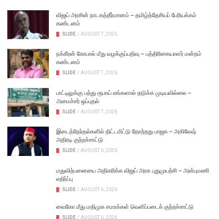
விஜய் அரசின் நாடகத்தீர்மானம் – தமிழ்த்தேசியப் பேரியக்கம்
கண்டனம்
SLIDE
/
AUGUST 7, 2026
நக்கீரன் கோபால் மீது வழக்குப்பதிவு – பத்திரிகையாளர் மன்றம்
கண்டனம்
SLIDE
/
AUGUST 7, 2026
பாட்டிலுக்கு பத்து ரூபாய் எங்களால் தடுக்க முடியவில்லை –
அமைச்சர் ஒப்புதல்
SLIDE
/
AUGUST 7, 2026
இடைத்தேர்தல்களில் திட்டமிட்டு தோற்றது பாஜக – அகிலேஷ்
அதிரடி குற்றச்சாட்டு
SLIDE
/
AUGUST 6, 2026
மதுவிற்பனையை அதிகரிக்க விஜய் அரசு புதுமுயற்சி – அன்புமணி
எதிர்ப்பு
SLIDE
/
AUGUST 6, 2026
வைகோ மீது மதிமுக சமஉக்கள் வெளிப்படைக் குற்றச்சாட்டு
SLIDE
/
AUGUST 6, 2026