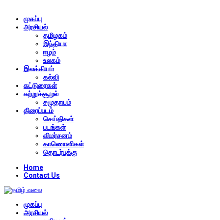
முகப்பு
அரசியல்
தமிழகம்
இந்தியா
ஈழம்
உலகம்
இலக்கியம்
கல்வி
கட்டுரைகள்
சுற்றுச்சூழல்
சமுதாயம்
திரைப்படம்
செய்திகள்
படங்கள்
விமர்சனம்
காணொளிகள்
தொடர்புக்கு
Home
Contact Us
முகப்பு
அரசியல்