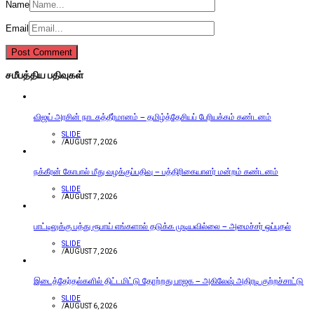
Name
Email
சமீபத்திய பதிவுகள்
விஜய் அரசின் நாடகத்தீர்மானம் – தமிழ்த்தேசியப் பேரியக்கம் கண்டனம்
SLIDE
/
AUGUST 7, 2026
நக்கீரன் கோபால் மீது வழக்குப்பதிவு – பத்திரிகையாளர் மன்றம் கண்டனம்
SLIDE
/
AUGUST 7, 2026
பாட்டிலுக்கு பத்து ரூபாய் எங்களால் தடுக்க முடியவில்லை – அமைச்சர் ஒப்புதல்
SLIDE
/
AUGUST 7, 2026
இடைத்தேர்தல்களில் திட்டமிட்டு தோற்றது பாஜக – அகிலேஷ் அதிரடி குற்றச்சாட்டு
SLIDE
/
AUGUST 6, 2026