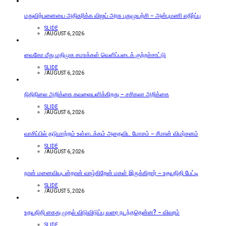
மதுவிற்பனையை அதிகரிக்க விஜய் அரசு புதுமுயற்சி – அன்புமணி எதிர்ப்பு
SLIDE
/
AUGUST 6, 2026
வைகோ மீது மதிமுக சமஉக்கள் வெளிப்படைக் குற்றச்சாட்டு
SLIDE
/
AUGUST 6, 2026
நிதிநிலை அறிக்கை கவலையளிக்கிறது – சசிகலா அறிக்கை
SLIDE
/
AUGUST 6, 2026
வாசிப்பில் தடுமாற்றம் உள்ளடக்கம் அதைவிட மோசம் – சீமான் விமர்சனம்
SLIDE
/
AUGUST 6, 2026
நான் மனைவியுடன்தான் வாழ்கிறேன் மகள் இருக்கிறார் – உதயநிதி பேட்டி
SLIDE
/
AUGUST 5, 2026
உதயநிதி கைது முதல் விடுவிடுப்பு வரை நடந்ததென்ன? – விவரம்
SLIDE