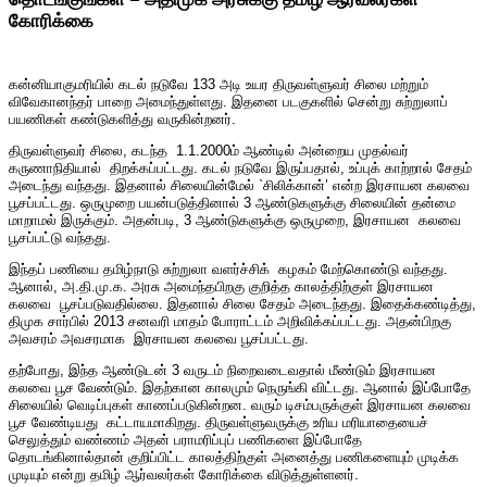
கோரிக்கை
கன்னியாகுமரியில் கடல் நடுவே 133 அடி உயர திருவள்ளுவர் சிலை மற்றும்
விவேகானந்தர் பாறை அமைந்துள்ளது. இதனை படகுகளில் சென்று சுற்றுலாப்
பயணிகள் கண்டுகளித்து வருகின்றனர்.
திருவள்ளுவர் சிலை, கடந்த 1.1.2000ம் ஆண்டில் அன்றைய முதல்வர்
கருணாநிதியால் திறக்கப்பட்டது. கடல் நடுவே இருப்பதால், உப்புக் காற்றால் சேதம்
அடைந்து வந்தது. இதனால் சிலையின்மேல் `சிலிக்கான்’ என்ற இரசாயன கலவை
பூசப்பட்டது. ஒருமுறை பயன்படுத்தினால் 3 ஆண்டுகளுக்கு சிலையின் தன்மை
மாறாமல் இருக்கும். அதன்படி, 3 ஆண்டுகளுக்கு ஒருமுறை, இரசாயன கலவை
பூசப்பட்டு வந்தது.
இந்தப் பணியை தமிழ்நாடு சுற்றுலா வளர்ச்சிக் கழகம் மேற்கொண்டு வந்தது.
ஆனால், அ.தி.மு.க. அரசு அமைந்தபிறகு குறித்த காலத்திற்குள் இரசாயன
கலவை பூசப்படுவதில்லை. இதனால் சிலை சேதம் அடைந்தது. இதைக்கண்டித்து,
திமுக சார்பில் 2013 சனவரி மாதம் போராட்டம் அறிவிக்கப்பட்டது. அதன்பிறகு
அவசரம் அவசரமாக இரசாயன கலவை பூசப்பட்டது.
தற்போது, இந்த ஆண்டுடன் 3 வருடம் நிறைவடைவதால் மீண்டும் இரசாயன
கலவை பூச வேண்டும். இதற்கான காலமும் நெருங்கி விட்டது. ஆனால் இப்போதே
சிலையில் வெடிப்புகள் காணப்படுகின்றன. வரும் டிசம்பருக்குள் இரசாயன கலவை
பூச வேண்டியது கட்டாயமாகிறது. திருவள்ளுவருக்கு உரிய மரியாதையைச்
செலுத்தும் வண்ணம் அதன் பராமரிப்புப் பணிகளை இப்போதே
தொடங்கினால்தான் குறிப்பிட்ட காலத்திற்குள் அனைத்து பணிகளையும் முடிக்க
முடியும் என்று தமிழ் ஆர்வலர்கள் கோரிக்கை விடுத்துள்ளனர்.