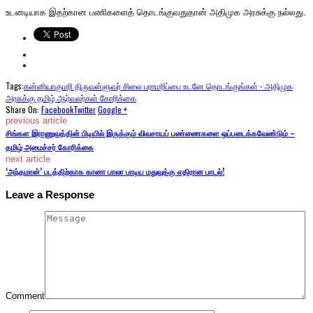
உடனடியாக இதற்கான பணிகளைத் தொடங்குவதுதான் அதிமுக அரசுக்கு நல்லது.
Tags:
கன்னியாகுமரி திருவள்ளுவர் சிலை பராமரிப்பை உடனே தொடங்குங்கள் - அதிமுக
அரசுக்கு தமிழ் ஆர்வலர்கள் கோரிக்கை
Share On:
Facebook
Twitter
Google +
previous article
சிங்கள இராணுவத்தின் பிடியில் இருக்கும் விவசாயப் பண்ணைகளை ஒப்படைக்கவேண்டும் –
தமிழ் அமைச்சர் கோரிக்கை
next article
‘அந்தமான்’ படத்திற்காக கானா பாலா பாடிய மதுவுக்கு எதிரான பாடல்!
Leave a Response
Comment