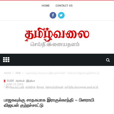
HOME
CONTACT US
Home
Slide
பாஜகவுக்கு சாதகமாக இராகுல்காந்தி – பினராயி விஜயன் குற்றச்சாட்டு
SLIDE
அரசியல்
இந்தியா
/
JUNE 14, 2026
/
இந்தியா கூட்டணி
காங்கிரசு
கேரளா
பினராயி விஜயன்
மார்க்சிய பொதுவுடைமைக் கட்சி
பாஜகவுக்கு சாதகமாக இராகுல்காந்தி – பினராயி
விஜயன் குற்றச்சாட்டு