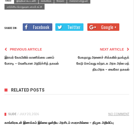
TAGS:
இந்தியா கூட்டணி
காங்கிரசு
கேரளா
பினராயி விஜயன்
மார்க்சிய பொதுவுடைமைக் கட்சி
Facebook
Twitter
Google +
SHARE ON:
PREVIOUS ARTICLE
NEXT ARTICLE
இராமர் கோயிலில் காணிக்கை பணம்
மேகதாது அணைச் சிக்கலில் நமக்குக்
மோசடி – வெளியான அதிர்ச்சித் தகவல்
கேடு செய்வது கர்​நாடக அரசு அல்ல மத்​
தியஅரசு – வைகோ தகவல்
RELATED POSTS
SLIDE
/
JULY 20, 2026
NO COMMENT
காங்கிரசுடன் இணக்கம் இல்லை ஒன்றிய அரசிடம் சமரசமில்லை – திமுக அறிவிப்பு