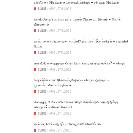
நிதிநிலை அறிக்கை கவலையளிக்கிறது – சசிகலா அறிக்கை
SLIDE
/
AUGUST 6, 2026
வாசிப்பில் தடுமாற்றம் உள்ளடக்கம் அதைவிட மோசம் – சீமான்
விமர்சனம்
SLIDE
/
AUGUST 6, 2026
நான் மனைவியுடன்தான் வாழ்கிறேன் மகள் இருக்கிறார் – உதயநிதி
பேட்டி
SLIDE
/
AUGUST 5, 2026
உதயநிதி கைது முதல் விடுவிடுப்பு வரை நடந்ததென்ன? – விவரம்
SLIDE
/
AUGUST 5, 2026
தொடர்ச்சியான ஆணவம்,அழிவை விரைவுபடுத்தும் –
மு.க.ஸ்டாலின் எச்சரிக்கை
SLIDE
/
AUGUST 4, 2026
அவதூறு பேசிய லயோலாமணிக்கு அரசுப்பதவி உதயநிதிக்கு
சிறையா? – சீமான் கேள்வி
SLIDE
/
AUGUST 4, 2026
எடப்பாடி செய்வது தப்பு – வேலுமணி வெளிப்படை
SLIDE
/
AUGUST 4, 2026