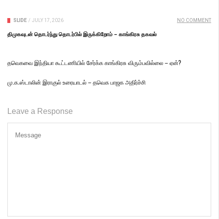
SLIDE
/
JULY 17, 2026
NO COMMENT
திமுகவுடன் தொடர்ந்து தொடர்பில் இருக்கிறோம் – காங்கிரசு தகவல்
தவெகவை இந்தியா கூட்டணியில் சேர்க்க காங்கிரசு விரும்பவில்லை – ஏன்?
மு.க.ஸ்டாலின் இராகுல் உரையாடல் – தவெக பாஜக அதிர்ச்சி
Leave a Response