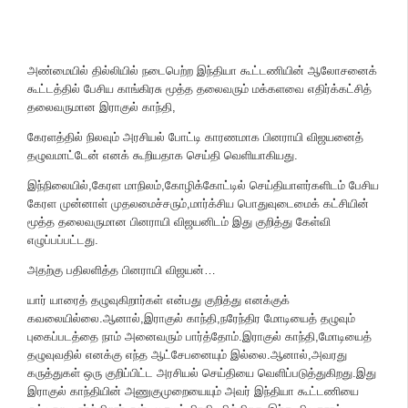
அண்மையில் தில்லியில் நடைபெற்ற இந்தியா கூட்டணியின் ஆலோசனைக்
கூட்டத்தில் பேசிய காங்கிரசு மூத்த தலைவரும் மக்களவை எதிர்க்கட்சித்
தலைவருமான இராகுல் காந்தி,
கேரளத்தில் நிலவும் அரசியல் போட்டி காரணமாக பினராயி விஜயனைத்
தழுவமாட்டேன் எனக் கூறியதாக செய்தி வெளியாகியது.
இந்நிலையில்,கேரள மாநிலம்,கோழிக்கோட்டில் செய்தியாளர்களிடம் பேசிய
கேரள முன்னாள் முதலமைச்சரும்,மார்க்சிய பொதுவுடைமைக் கட்சியின்
மூத்த தலைவருமான பினராயி விஜயனிடம் இது குறித்து கேள்வி
எழுப்பப்பட்டது.
அதற்கு பதிலளித்த பினராயி விஜயன்…
யார் யாரைத் தழுவுகிறார்கள் என்பது குறித்து எனக்குக்
கவலையில்லை.ஆனால்,இராகுல் காந்தி,நரேந்திர மோடியைத் தழுவும்
புகைப்படத்தை நாம் அனைவரும் பார்த்தோம்.இராகுல் காந்தி,மோடியைத்
தழுவுவதில் எனக்கு எந்த ஆட்சேபனையும் இல்லை.ஆனால்,அவரது
கருத்துகள் ஒரு குறிப்பிட்ட அரசியல் செய்தியை வெளிப்படுத்துகிறது.இது
இராகுல் காந்தியின் அணுகுமுறையையும் அவர் இந்தியா கூட்டணியை