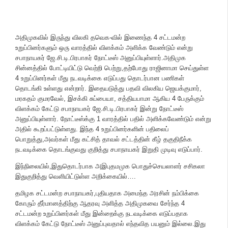
அதிமுகவில் இருந்து விலகி தவெக-வில் இணைந்த 4 சட்டமன்ற
உறுப்பினர்களும் ஒரு வாரத்தில் விளக்கம் அளிக்க வேண்டும் என்று
சபாநாயகர் ஜே.சி.டி.பிரபாகர் நோட்டீஸ் அனுப்பியுள்ளார்.அதிமுக
சின்னத்தில் போட்டியிட்டு வெற்றி பெற்று,தற்போது ராஜினாமா செய்துள்ள
4 உறுப்பினர்கள் மீது நடவடிக்கை எடுப்பது தொடர்பான பணிகள்
தொடங்கி உள்ளது என்றார். இதையடுத்து பதவி விலகிய ஜெயக்குமார்,
மரகதம் குமரவேல், இசக்கி சுப்பையா, சத்தியபாமா ஆகிய 4 பேருக்கும்
விளக்கம் கேட்டு சபாநாயகர் ஜே.சி.டி.பிரபாகர் இன்று நோட்டீஸ்
அனுப்பியுள்ளார். நோட்டீஸ்க்கு 1 வாரத்தில் பதில் அளிக்கவேண்டும் என்று
அதில் கூறப்பட்டுள்ளது. இந்த 4 உறுப்பினர்களின் பதிலைப்
பொறுத்து,அவர்கள் மீது கட்சித் தாவல் சட்டத்தின் கீழ் தகுதிநீக்க
நடவடிக்கை தொடங்குவது குறித்து சபாநாயகர் இறுதி முடிவு எடுப்பார்.
இந்நிலையில்,இதுதொடர்பாக அஇபுதமமுக பொதுச்செயலாளர் சசிகலா
இதுகுறித்து வெளியிட்டுள்ள அறிக்கையில்….
தமிழக சட்டமன்ற சபாநாயகர்,புதியதாக அமைந்த அரசின் நம்பிக்கை
கோரும் தீர்மானத்திற்கு ஆதரவு அளித்த அதிமுகவை சேர்ந்த 4
சட்டமன்ற உறுப்பினர்கள் மீது இன்றைக்கு நடவடிக்கை எடுப்பதாக
விளக்கம் கேட்டு நோட்டீஸ் அனுப்புவதால் எந்தவித பயனும் இல்லை.இது