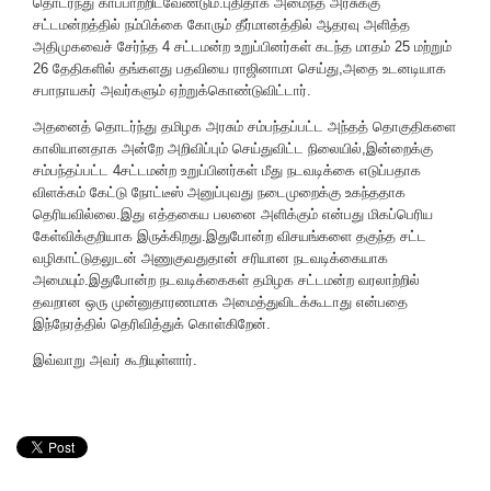
தொடர்ந்து காப்பாற்றிடவேண்டும்.புதிதாக அமைந்த அரசுக்கு
சட்டமன்றத்தில் நம்பிக்கை கோரும் தீர்மானத்தில் ஆதரவு அளித்த
அதிமுகவைச் சேர்ந்த 4 சட்டமன்ற உறுப்பினர்கள் கடந்த மாதம் 25 மற்றும்
26 தேதிகளில் தங்களது பதவியை ராஜினாமா செய்து,அதை உடனடியாக
சபாநாயகர் அவர்களும் ஏற்றுக்கொண்டுவிட்டார்.
அதனைத் தொடர்ந்து தமிழக அரசும் சம்பந்தப்பட்ட அந்தத் தொகுதிகளை
காலியானதாக அன்றே அறிவிப்பும் செய்துவிட்ட நிலையில்,இன்றைக்கு
சம்பந்தப்பட்ட 4சட்டமன்ற உறுப்பினர்கள் மீது நடவடிக்கை எடுப்பதாக
விளக்கம் கேட்டு நோட்டீஸ் அனுப்புவது நடைமுறைக்கு உகந்ததாக
தெரியவில்லை.இது எத்தகைய பலனை அளிக்கும் என்பது மிகப்பெரிய
கேள்விக்குறியாக இருக்கிறது.இதுபோன்ற விசயங்களை தகுந்த சட்ட
வழிகாட்டுதலுடன் அணுகுவதுதான் சரியான நடவடிக்கையாக
அமையும்.இதுபோன்ற நடவடிக்கைகள் தமிழக சட்டமன்ற வரலாற்றில்
தவறான ஒரு முன்னுதாரணமாக அமைத்துவிடக்கூடாது என்பதை
இந்நேரத்தில் தெரிவித்துக் கொள்கிறேன்.
இவ்வாறு அவர் கூறியுள்ளார்.