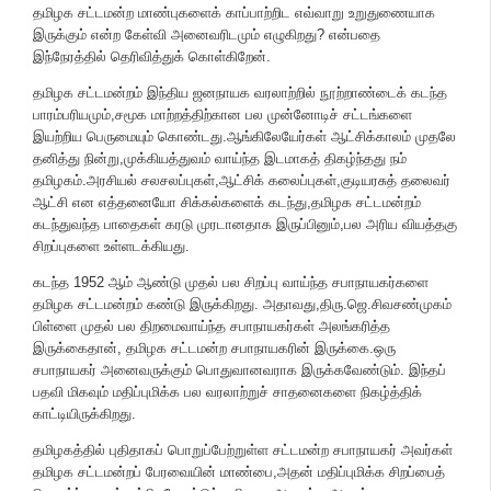
தமிழக சட்டமன்ற மாண்புகளைக் காப்பாற்றிட எவ்வாறு உறுதுணையாக
இருக்கும் என்ற கேள்வி அனைவரிடமும் எழுகிறது? என்பதை
இந்நேரத்தில் தெரிவித்துக் கொள்கிறேன்.
தமிழக சட்டமன்றம் இந்திய ஜனநாயக வரலாற்றில் நூற்றாண்டைக் கடந்த
பாரம்பரியமும்,சமூக மாற்றத்திற்கான பல முன்னோடிச் சட்டங்களை
இயற்றிய பெருமையும் கொண்டது.ஆங்கிலேயேர்கள் ஆட்சிக்காலம் முதலே
தனித்து நின்று,முக்கியத்துவம் வாய்ந்த இடமாகத் திகழ்ந்தது நம்
தமிழகம்.அரசியல் சலசலப்புகள்,ஆட்சிக் கலைப்புகள்,குடியரசுத் தலைவர்
ஆட்சி என எத்தனையோ சிக்கல்களைக் கடந்து,தமிழக சட்டமன்றம்
கடந்துவந்த பாதைகள் கரடு முரடானதாக இருப்பினும்,பல அரிய வியத்தகு
சிறப்புகளை உள்ளடக்கியது.
கடந்த 1952 ஆம் ஆண்டு முதல் பல சிறப்பு வாய்ந்த சபாநாயகர்களை
தமிழக சட்டமன்றம் கண்டு இருக்கிறது. அதாவது,திரு.ஜெ.சிவசண்முகம்
பிள்ளை முதல் பல திறமைவாய்ந்த சபாநாயகர்கள் அலங்கரித்த
இருக்கைதான், தமிழக சட்டமன்ற சபாநாயகரின் இருக்கை.ஒரு
சபாநாயகர் அனைவருக்கும் பொதுவானவராக இருக்கவேண்டும். இந்தப்
பதவி மிகவும் மதிப்புமிக்க பல வரலாற்றுச் சாதனைகளை நிகழ்த்திக்
காட்டியிருக்கிறது.
தமிழகத்தில் புதிதாகப் பொறுப்பேற்றுள்ள சட்டமன்ற சபாநாயகர் அவர்கள்
தமிழக சட்டமன்றப் பேரவையின் மாண்பை,அதன் மதிப்புமிக்க சிறப்பைத்