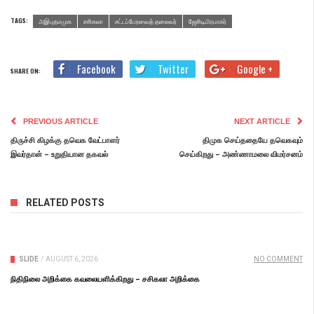
TAGS:
அஇபுதமமுக
சசிகலா
சட்டப்பேரவைத் தலைவர்
ஜேசிடி.பிரபாகர்
Facebook
Twitter
Google +
SHARE ON:
PREVIOUS ARTICLE
NEXT ARTICLE
திருச்சி கிழக்கு தவெக வேட்பாளர்
திமுக செய்ததையே தவெகவும்
இவர்தான் – உறுதியான தகவல்
செய்கிறது – அண்ணாமலை விமர்சனம்
RELATED POSTS
SLIDE
/
AUGUST 6, 2026
NO COMMENT
நிதிநிலை அறிக்கை கவலையளிக்கிறது – சசிகலா அறிக்கை