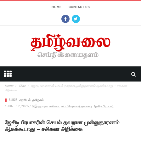
HOME
CONTACT US
Home
Slide
ஜேசிடி பிரபாகரின் செயல் தவறான முன்னுதாரணம் ஆகக்கூடாது – சசிகலா
அறிக்கை
SLIDE
அரசியல்
தமிழகம்
/
JUNE 12, 2026
/
அஇபுதமமுக
சசிகலா
சட்டப்பேரவைத் தலைவர்
ஜேசிடி.பிரபாகர்
ஜேசிடி பிரபாகரின் செயல் தவறான முன்னுதாரணம்
ஆகக்கூடாது – சசிகலா அறிக்கை