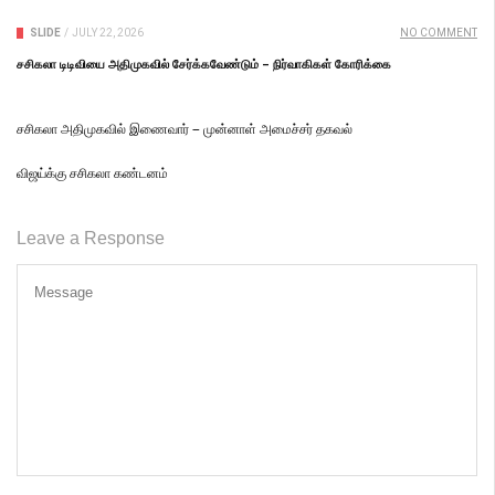
SLIDE
/
JULY 22, 2026
NO COMMENT
சசிகலா டிடிவியை அதிமுகவில் சேர்க்கவேண்டும் – நிர்வாகிகள் கோரிக்கை
சசிகலா அதிமுகவில் இணைவார் – முன்னாள் அமைச்சர் தகவல்
விஜய்க்கு சசிகலா கண்டனம்
Leave a Response