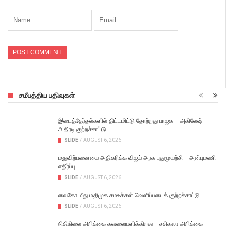
சமீபத்திய பதிவுகள்
இடைத்தேர்தல்களில் திட்டமிட்டு தோற்றது பாஜக – அகிலேஷ்
அதிரடி குற்றச்சாட்டு
SLIDE
/
AUGUST 6, 2026
மதுவிற்பனையை அதிகரிக்க விஜய் அரசு புதுமுயற்சி – அன்புமணி
எதிர்ப்பு
SLIDE
/
AUGUST 6, 2026
வைகோ மீது மதிமுக சமஉக்கள் வெளிப்படைக் குற்றச்சாட்டு
SLIDE
/
AUGUST 6, 2026
நிதிநிலை அறிக்கை கவலையளிக்கிறது – சசிகலா அறிக்கை