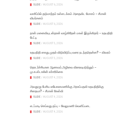
SLIDE
/
AUGUST 6, 2026
வாசிப்பில் தடுமாற்றம் உள்ளடக்கம் அதைவிட மோசம் – சீமான்
விமர்சனம்
SLIDE
/
AUGUST 6, 2026
நான் மனைவியுடன்தான் வாழ்கிறேன் மகள் இருக்கிறார் – உதயநிதி
பேட்டி
SLIDE
/
AUGUST 5, 2026
உதயநிதி கைது முதல் விடுவிடுப்பு வரை நடந்ததென்ன? – விவரம்
SLIDE
/
AUGUST 5, 2026
தொடர்ச்சியான ஆணவம்,அழிவை விரைவுபடுத்தும் –
மு.க.ஸ்டாலின் எச்சரிக்கை
SLIDE
/
AUGUST 4, 2026
அவதூறு பேசிய லயோலாமணிக்கு அரசுப்பதவி உதயநிதிக்கு
சிறையா? – சீமான் கேள்வி
SLIDE
/
AUGUST 4, 2026
எடப்பாடி செய்வது தப்பு – வேலுமணி வெளிப்படை
SLIDE
/
AUGUST 4, 2026