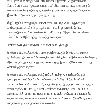
தடுப்புகளை வைத்து தடை ஏற்படுத்தியிருந்தனர். அனுமதியின்றி
போராட்டம் நடத்த முயல்வதாகக் கூறி சீமானை காவல்துறை மற்றும்
வனத்துறையினர் தடுத்து நிறுத்தினர். இதனால் இரு தரப்பினருக்கும்
இடையே கடும் வாக்குவாதம் ஏற்பட்டது.
இருப்பினும் வனத்துறையினரின் தடையை மீறி வனப்பகுதிக்குள்
மாடுகளுடன் அவர்கள் நுழைந்தனர். சுமார் ஒரு மணி நேரம்,
மலைமாடுகளை அப்பகுதியில் மேயவிட்டனர். அதன் பின்னர் சீமான்
உள்ளிட்டோர் அங்கிருந்து கலைந்து சென்றனர்.
பின்னர் செய்தியாளர்களிடம் சீமான் கூறியதாவது….
இலங்கையில் நடந்ததைப் போல தமிழ்நாட்டிலும் இனப் படுகொலை
நடக்கிறது. இலங்கையில் குண்டுகளை வீசி இனப் படுகொலை செய்தனர்.
ஆனால் தமிழ்நாட்டில் மது குடிக்க வைத்து இனப் படுகொலை செய்து
கொண்டிருக்கின்றனர்.
இலங்கையில் நடந்ததும், தமிழ்நாட்டில் நடந்து கொண்டிருப்பதும்
ஒன்றுதான். தமிழ்நாட்டில் டாஸ்மாக் மூலம் தொடர்ந்து இலட்சக்
கணக்கானோர் கொல்லப்பட்டு வருகின்றனர். இந்த நாட்டை உலகத்தின்
தலை சிறந்த நாடாக, பூமியின் சொர்க்கமாக மாற்றி படைப்போம். 5
ஆண்டுகளில் சிறந்த மாநிலமாக மாற்றுவேன். அவ்வளவு திட்டங்கள்,
சிந்தனைகள், கனவுகள் எங்களிடம் உள்ளன.அதனை நிறைவேற்ற கூடி
வாருங்கள் ஓடி வாருங்கள் என் மக்களே.