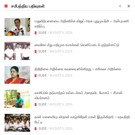
சமீபத்திய பதிவுகள்
மதுவிற்பனையை அதிகரிக்க விஜய் அரசு புதுமுயற்சி – அன்புமணி
எதிர்ப்பு
SLIDE
/
AUGUST 6, 2026
வைகோ மீது மதிமுக சமஉக்கள் வெளிப்படைக் குற்றச்சாட்டு
SLIDE
/
AUGUST 6, 2026
நிதிநிலை அறிக்கை கவலையளிக்கிறது – சசிகலா அறிக்கை
SLIDE
/
AUGUST 6, 2026
வாசிப்பில் தடுமாற்றம் உள்ளடக்கம் அதைவிட மோசம் – சீமான்
விமர்சனம்
SLIDE
/
AUGUST 6, 2026
நான் மனைவியுடன்தான் வாழ்கிறேன் மகள் இருக்கிறார் – உதயநிதி
பேட்டி
SLIDE
/
AUGUST 5, 2026