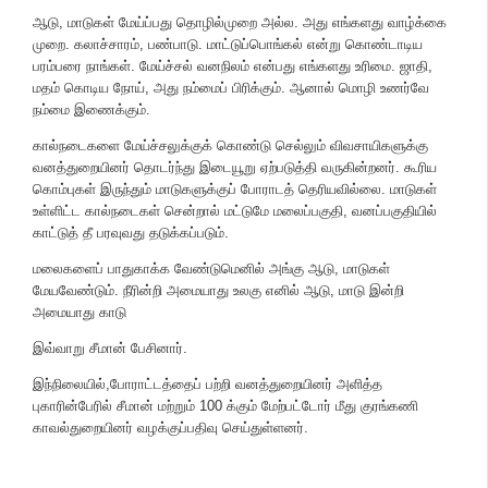
ஆடு, மாடுகள் மேய்ப்பது தொழில்முறை அல்ல. அது எங்களது வாழ்க்கை
முறை. கலாச்சாரம், பண்பாடு. மாட்டுப்பொங்கல் என்று கொண்டாடிய
பரம்பரை நாங்கள். மேய்ச்சல் வனநிலம் என்பது எங்களது உரிமை. ஜாதி,
மதம் கொடிய நோய், அது நம்மைப் பிரிக்கும். ஆனால் மொழி உணர்வே
நம்மை இணைக்கும்.
கால்நடைகளை மேய்ச்சலுக்குக் கொண்டு செல்லும் விவசாயிகளுக்கு
வனத்துறையினர் தொடர்ந்து இடையூறு ஏற்படுத்தி வருகின்றனர். கூரிய
கொம்புகள் இருந்தும் மாடுகளுக்குப் போராடத் தெரியவில்லை. மாடுகள்
உள்ளிட்ட கால்நடைகள் சென்றால் மட்டுமே மலைப்பகுதி, வனப்பகுதியில்
காட்டுத் தீ பரவுவது தடுக்கப்படும்.
மலைகளைப் பாதுகாக்க வேண்டுமெனில் அங்கு ஆடு, மாடுகள்
மேயவேண்டும். நீரின்றி அமையாது உலகு எனில் ஆடு, மாடு இன்றி
அமையாது காடு
இவ்வாறு சீமான் பேசினார்.
இந்நிலையில்,போராட்டத்தைப் பற்றி வனத்துறையினர் அளித்த
புகாரின்பேரில் சீமான் மற்றும் 100 க்கும் மேற்பட்டோர் மீது குரங்கணி
காவல்துறையினர் வழக்குப்பதிவு செய்துள்ளனர்.