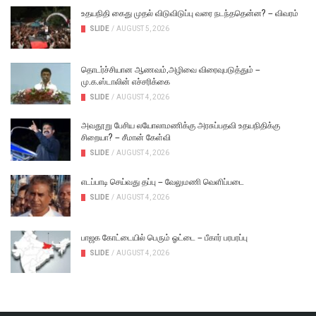
உதயநிதி கைது முதல் விடுவிடுப்பு வரை நடந்ததென்ன? – விவரம்
SLIDE
/
AUGUST 5, 2026
தொடர்ச்சியான ஆணவம்,அழிவை விரைவுபடுத்தும் –
மு.க.ஸ்டாலின் எச்சரிக்கை
SLIDE
/
AUGUST 4, 2026
அவதூறு பேசிய லயோலாமணிக்கு அரசுப்பதவி உதயநிதிக்கு
சிறையா? – சீமான் கேள்வி
SLIDE
/
AUGUST 4, 2026
எடப்பாடி செய்வது தப்பு – வேலுமணி வெளிப்படை
SLIDE
/
AUGUST 4, 2026
பாஜக கோட்டையில் பெரும் ஓட்டை – பீகார் பரபரப்பு
SLIDE
/
AUGUST 4, 2026