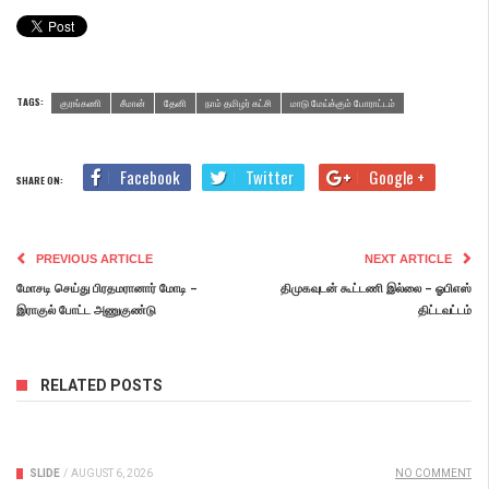
TAGS:
குரங்கணி
சீமான்
தேனி
நாம் தமிழர் கட்சி
மாடு மேய்க்கும் போராட்டம்
Facebook
Twitter
Google +
SHARE ON:
PREVIOUS ARTICLE
NEXT ARTICLE
மோசடி செய்து பிரதமரானார் மோடி –
திமுகவுடன் கூட்டணி இல்லை – ஓபிஎஸ்
இராகுல் போட்ட அணுகுண்டு
திட்டவட்டம்
RELATED POSTS
SLIDE
/
AUGUST 6, 2026
NO COMMENT