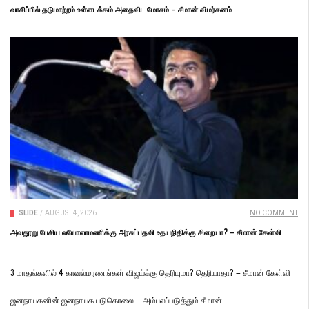
வாசிப்பில் தடுமாற்றம் உள்ளடக்கம் அதைவிட மோசம் – சீமான் விமர்சனம்
SLIDE
/
AUGUST 4, 2026
NO COMMENT
அவதூறு பேசிய லயோலாமணிக்கு அரசுப்பதவி உதயநிதிக்கு சிறையா? – சீமான் கேள்வி
3 மாதங்களில் 4 காவல்மரணங்கள் விஜய்க்கு தெரியுமா? தெரியாதா? – சீமான் கேள்வி
ஜனநாயகனின் ஜனநாயக படுகொலை – அம்பலப்படுத்தும் சீமான்