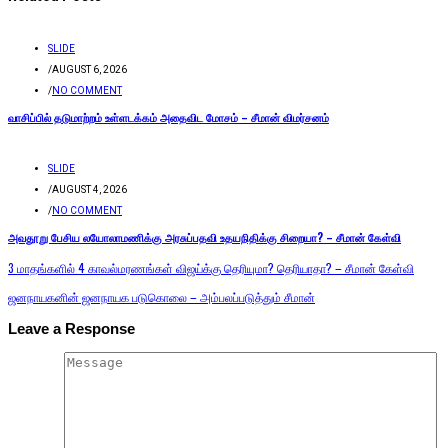
SLIDE
/
AUGUST 6, 2026
/
NO COMMENT
வாசிப்பில் தடுமாற்றம் உள்ளடக்கம் அதைவிட மோசம் – சீமான் விமர்சனம்
SLIDE
/
AUGUST 4, 2026
/
NO COMMENT
அவதூறு பேசிய லயோலாமணிக்கு அரசுப்பதவி உதயநிதிக்கு சிறையா? – சீமான் கேள்வி
3 மாதங்களில் 4 காவல்மரணங்கள் விஜய்க்கு தெரியுமா? தெரியாதா? – சீமான் கேள்வி
ஜனநாயகனின் ஜனநாயக படுகொலை – அம்பலப்படுத்தும் சீமான்
Leave a Response