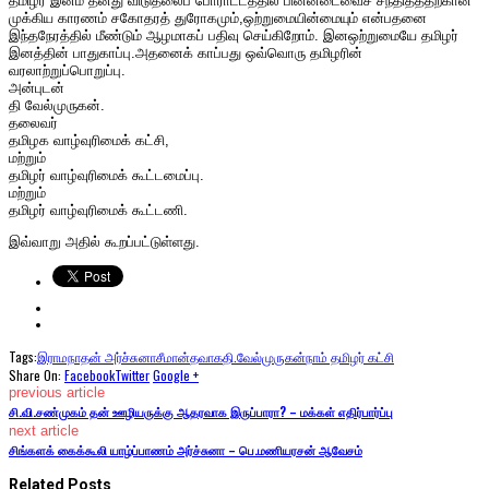
தமிழர் இனம் தனது விடுதலைப் போராட்டத்தில் பின்னடைவைச் சந்தித்ததற்கான
முக்கிய காரணம் சகோதரத் துரோகமும்,ஒற்றுமையின்மையும் என்பதனை
இந்தநேரத்தில் மீண்டும் ஆழமாகப் பதிவு செய்கிறோம். இனஒற்றுமையே தமிழர்
இனத்தின் பாதுகாப்பு.அதனைக் காப்பது ஒவ்வொரு தமிழரின்
வரலாற்றுப்பொறுப்பு.
அன்புடன்
தி வேல்முருகன்.
தலைவர்
தமிழக வாழ்வுரிமைக் கட்சி,
மற்றும்
தமிழர் வாழ்வுரிமைக் கூட்டமைப்பு.
மற்றும்
தமிழர் வாழ்வுரிமைக் கூட்டணி.
இவ்வாறு அதில் கூறப்பட்டுள்ளது.
Tags:
இராமநாதன் அர்ச்சுனா
சீமான்
தவாக
தி.வேல்முருகன்
நாம் தமிழர் கட்சி
Share On:
Facebook
Twitter
Google +
previous article
சி.வி.சண்முகம் தன் ஊழியருக்கு ஆதரவாக இருப்பாரா? – மக்கள் எதிர்பார்ப்பு
next article
சிங்களக் கைக்கூலி யாழ்ப்பாணம் அர்ச்சுனா – பெ.மணியரசன் ஆவேசம்
Related Posts