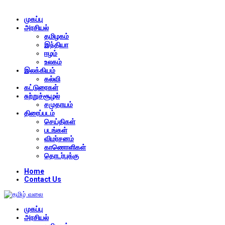
முகப்பு
அரசியல்
தமிழகம்
இந்தியா
ஈழம்
உலகம்
இலக்கியம்
கல்வி
கட்டுரைகள்
சுற்றுச்சூழல்
சமுதாயம்
திரைப்படம்
செய்திகள்
படங்கள்
விமர்சனம்
காணொளிகள்
தொடர்புக்கு
Home
Contact Us
முகப்பு
அரசியல்