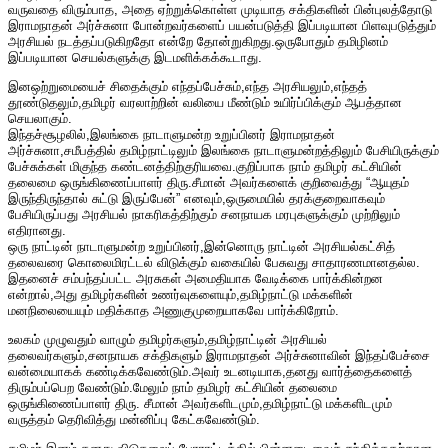
வருவதை விரும்பாத, அதை ஏற்றுக்கொள்ள முடியாத சக்திகளின் பின்புலத்தோடு
இராமநாதன் அர்ச்சுனா போன்றவர்களைப் பயன்படுத்தி இப்படியான பிளவுபடுத்தும்
அரசியல் நடத்தப்படுகிறதோ என்றே தோன்றுகிறது.ஒருபோதும் தமிழினம்
இப்படியான செயல்களுக்கு இடமளிக்கக்கூடாது.
இனஒற்றுமையைச் சிதைக்கும் எந்தப்பேச்சும்,எந்த அரசியலும்,எந்தத்
தூண்டுதலும்,தமிழர் வரலாற்றின் வலியை மீண்டும் உயிர்ப்பிக்கும் ஆபத்தான
செயலாகும்.
இந்தச்சூழலில்,இலங்கை நாடாளுமன்ற உறுப்பினர் இராமநாதன்
அர்ச்சுனா,சமீபத்தில் தமிழ்நாட்டிலும் இலங்கை நாடாளுமன்றத்திலும் பேசியிருக்கும்
பேச்சுக்கள் மிகுந்த கண்டனத்திற்குரியவை.குறிப்பாக நாம் தமிழர் கட்சியின்
தலைமை ஒருங்கிணைப்பாளர் திரு.சீமான் அவர்களைக் குறிவைத்து “ஆயுதம்
இருந்திருந்தால் சுட்டு இருப்பேன்” எனவும்,ஒருமையில் தரக்குறைவாகவும்
பேசியிருப்பது அரசியல் நாகரிகத்திற்கும் சனநாயக மரபுகளுக்கும் முற்றிலும்
எதிரானது.
ஒரு நாட்டின் நாடாளுமன்ற உறுப்பினர்,இன்னொரு நாட்டின் அரசியல்கட்சித்
தலைவரை கொலைமிரட்டல் விடுக்கும் வகையில் பேசுவது சாதாரணமானதல்ல.
இதனைச் சம்பந்தப்பட்ட அரசுகள் அமைதியாக வேடிக்கை பார்க்கின்றன
என்றால்,அது தமிழர்களின் உணர்வுகளையும்,தமிழ்நாட்டு மக்களின்
மனநிலையையும் மதிக்காத அணுகுமுறையாகவே பார்க்கிறோம்.
உலகம் முழுவதும் வாழும் தமிழர்களும்,தமிழ்நாட்டின் அரசியல்
தலைவர்களும்,சனநாயக சக்திகளும் இராமநாதன் அர்ச்சுனாவின் இந்தப்பேச்சை
வன்மையாகக் கண்டிக்கவேண்டும்.அவர் உடனடியாக,தனது வார்த்தைகளைத்
திரும்பப்பெற வேண்டும்.மேலும் நாம் தமிழர் கட்சியின் தலைமை
ஒருங்கிணைப்பாளர் திரு. சீமான் அவர்களிடமும்,தமிழ்நாட்டு மக்களிடமும்
வருத்தம் தெரிவித்து மன்னிப்பு கேட்கவேண்டும்.