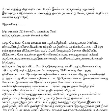
சீமான் குறித்து அநாகரிகமாகப் பேசும் இலங்கை பாராளுமன்ற உறுப்பினர்
இராமநாதன் அர்சசுனாவை கண்டித்து தவாக தலைவர் தி.வேல்முருகன் அறிக்கை
வெளியிட்டிருக்கிறார்.
அதன்விவரம்…..
இராமநாதன் அர்ச்சுனாவே மன்னிப்பு கேள்!
தமிழர் ஒற்றுமையைச் சிதைக்காதே!
நமது தொப்புள் கொடி உறவுகளான ஈழத்தமிழர்கள், தங்களுடைய அரசியல்
உரிமை,மொழி உரிமை,நிலஉரிமை மற்றும் வாழ்வுரிமை மறுக்கப்பட்டதை எதிர்த்து
தங்களுக்கான விடுதலைக்காக,75 ஆண்டுகளுக்கும் மேலாக மிகப்பெரிய
விடுதலைப் போராட்டத்தை முன்னெடுத்தார்கள்.பல தலைமுறைகள் தங்கள்
குழந்தைப்பருவத்தையும்,குடும்பங்களையும், கல்வியையும்,வாழ்வாதாரத்தையும்
இழந்தனர்.
தமிழர்கள் மீது திட்டமிட்ட மொழி ஒடுக்குமுறை, கல்வி மறுப்பு,வேலைவாய்ப்பு
பறிப்பு,நிலஅபகரிப்பு,இராணுவ அடக்குமுறை ஆகியவைத் தொடர்ந்து
திணிக்கப்பட்டன. அமைதியாக உரிமை கேட்ட மாணவர்கள் மீது துப்பாக்கிச்சூடு
நடத்தப்பட்டது.கிராமங்கள் எரிக்கப்பட்டன.ஆயிரக்கணக்கான இளைஞர்கள் கைது
செய்யப்பட்டு காணாமல் ஆக்கப்பட்டார்கள்.பெண்கள் பாலியல்
வன்கொடுமைகளுக்கு உள்ளாக்கப்பட்டார்கள். குழந்தைகள் பெற்றோரின்
கண்முன்னே கொல்லப்பட்டார்கள்.முதியவர்கள் உயிருடன்
எரிக்கப்பட்டார்கள்.மருத்துவமனைகள்,பள்ளிகள், பாதுகாப்பு வளையங்கள் கூட
குண்டு மழையிலிருந்து தப்பிக்க முடியாத நிலைக்குத் தள்ளப்பட்டன.
உலகம் முழுவதிலும் தடைசெய்யப்பட்டிருந்த கொத்துக் குண்டுகள்,இரசாயன
குண்டுகள்,பாஸ்பரஸ் குண்டுகள் போன்ற மனிதாபிமானமற்ற ஆயுதங்கள் தமிழர்கள்
மீது வீசப்பட்டன.நமது தொப்புள்கொடி உறவுகள் கொத்துக்கொத்தாகப் படுகொலை