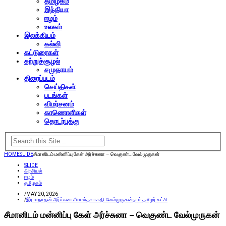
தமிழகம்
இந்தியா
ஈழம்
உலகம்
இலக்கியம்
கல்வி
கட்டுரைகள்
சுற்றுச்சூழல்
சமுதாயம்
திரைப்படம்
செய்திகள்
படங்கள்
விமர்சனம்
காணொளிகள்
தொடர்புக்கு
HOME
SLIDE
சீமானிடம் மன்னிப்பு கேள் அர்ச்சுனா – வெகுண்ட வேல்முருகன்
SLIDE
அரசியல்
ஈழம்
தமிழகம்
/
MAY 20, 2026
/
இராமநாதன் அர்ச்சுனா
சீமான்
தவாக
தி.வேல்முருகன்
நாம் தமிழர் கட்சி
சீமானிடம் மன்னிப்பு கேள் அர்ச்சுனா – வெகுண்ட வேல்முருகன்