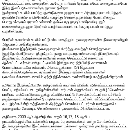
செய்யப்பட்டார்கள். உலகத்தின் பல்வேறு நாடுகள் நேரடியாகவோ மறைமுகமாகவோ
இந்த இனப்படுகொலைக்கு துணை நின்றன.
இன்றளவும் உடலில் பாய்ந்த குண்டுகளை முழுமையாக அகற்றமுடியாமல்,அந்தக்
குண்டுகளோடும் வலிகளோடும் வாழ்ந்து கொண்டிருக்கின்ற போராளிகளும்
பொதுமக்களும் ஏராளம் உள்ளனர்.ஒவ்வொரு நாளும் உயிர்வலியுடனும்
மனஉளைச்சலுடனும் அவர்கள் வாழ்க்கையைக் கடக்கமுடியாமல் வாழ்ந்து
வருகின்றனர்.
போரின் காயங்கள் உடலில் மட்டுமல்ல.மனதிலும், தலைமுறைகளின் நினைவுகளிலும்
ஆழமாகப் பதிந்திருக்கின்றன.
நிலங்களை இழந்தோம்.தலைமுறைகள் சேர்த்து வைத்தச் சொத்துகளை
இழந்தோம்.வீடுகளை இழந்தோம். நமது வாழ்வாதாரங்களையும் நிம்மதியையும்
இழந்தோம். ஆயிரக்கணக்கானோர் கைது செய்யப்பட்டு காணாமல்
ஆக்கப்பட்டவர்கள் என்ற பட்டியலில் இன்றுவரை நீதியின்றி காணாமல்
போனவர்களாகவே உள்ளனர். அவர்களுக்கான நீதி இதுவரை
கிடைக்கப்பெறவில்லை. தாய்மார்கள் இன்னும் தங்கள் பிள்ளைகளின்
புகைப்படங்களைக் கையில் ஏந்தி நீதிக்காகக் கண்ணீரோடு காத்திருக்கிறார்கள்.
உயிரோடு இருக்கும்போதே தமிழர்களின் கண்கள் பிடுங்கி எடுக்கப்பட்டன.கைகள்
வெட்டி எறியப்பட்டன. தமிழச்சிகளின் மார்புகள் அறுக்கப்பட்டன.தமிழ்ப்பெண்கள்
பாலியல் வன்கொடுமைகளுக்கு உட்படுத்தப்பட்டு சிதைக்கப்பட்டார்கள்.பச்சிளம்
குழந்தைகள் ஈவிரக்கமின்றி படுகொலை செய்யப்பட்டார்கள். கர்ப்பிணிப்பெண்கள்
கூட இரக்கமின்றி கத்திகளால் கிழித்துக் கொல்லப்பட்டார்கள்.மனிதஇனமே
தலைகுனிய வேண்டிய கொடுமைகள் ஈழமண்ணில் அரங்கேற்றப்பட்டன.
குறிப்பாக,2009 ஆம் ஆண்டு மே மாதம் 16,17, 18 ஆகிய
நாட்களில்,முள்ளிவாய்க்காலில் பாதுகாப்பு வளையங்கள் என்று சொல்லப்பட்ட
இடங்களுக்குள்ளே இலட்சக்கணக்கான மக்களை ஒன்றாகக் குவித்து செய்யப்பட்ட