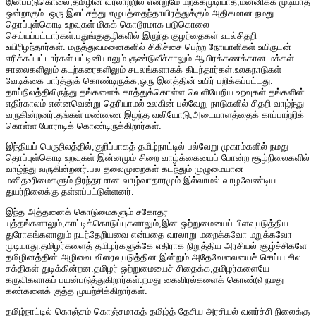
இனப்படுகொலை,தமிழின வரலாற்றில் என்றுமே மறக்கமுடியாத,மன்னிக்க முடியாத
ஒன்றாகும். ஒரு இலட்சத்து எழுபத்தைந்தாயிரத்துக்கும் அதிகமான நமது
தொப்புள்கொடி உறவுகள் மிகக் கொடூரமாக படுகொலை
செய்யப்பட்டார்கள்.பதுங்குகுழிகளில் இருந்த குழந்தைகள் உடல்சிதறி
உயிரிழந்தார்கள். மருத்துவமனைகளில் சிகிச்சை பெற்ற நோயாளிகள் உயிருடன்
எரிக்கப்பட்டார்கள்.பட்டினியாலும் குண்டுவீச்சாலும் ஆயிரக்கணக்கான மக்கள்
சாலைகளிலும் கடற்கரைகளிலும் சடலங்களாகக் கிடந்தார்கள்.உலகநாடுகள்
வேடிக்கை பார்த்துக் கொண்டிருக்க,ஒரு இனத்தின் உயிர் பறிக்கப்பட்டது.
தாய்நிலத்திலிருந்து தங்களைக் காத்துக்கொள்ள வெளியேறிய உறவுகள் தங்களின்
எதிர்காலம் என்னவென்று தெரியாமல் உலகின் பல்வேறு நாடுகளில் சிதறி வாழ்ந்து
வருகின்றனர்.தங்கள் மண்ணை இழந்த வலியோடு,அடையாளத்தைக் காப்பாற்றிக்
கொள்ள போராடிக் கொண்டிருக்கிறார்கள்.
இந்தியப் பெருநிலத்தில்,குறிப்பாகத் தமிழ்நாட்டில் பல்வேறு முகாம்களில் நமது
தொப்புள்கொடி உறவுகள் இன்னமும் சிறை வாழ்க்கையைப் போன்ற சூழ்நிலைகளில்
வாழ்ந்து வருகின்றனர்.பல தலைமுறைகள் கடந்தும் முழுமையான
மனிதஉரிமைகளும் நிரந்தரமான வாழ்வாதாரமும் இல்லாமல் வாழவேண்டிய
துயர்நிலைக்கு தள்ளப்பட்டுள்ளனர்.
இந்த அத்தனைக் கொடுமைகளும் சகோதர
யுத்தங்களாலும்,காட்டிக்கொடுப்புகளாலும்,இன ஒற்றுமையைப் பிளவுபடுத்திய
துரோகங்களாலும் நடந்தேறியவை என்பதை வரலாறு மறைக்கவோ மறுக்கவோ
முடியாது.தமிழர்களைத் தமிழர்களுக்கே எதிராக நிறுத்திய அரசியல் சூழ்ச்சிகளே
தமிழினத்தின் அழிவை விரைவுபடுத்தின.இன்றும் அதேவேலையைச் செய்ய சில
சக்திகள் துடிக்கின்றன.தமிழர் ஒற்றுமையைச் சிதைக்க,தமிழர்களையே
கருவிகளாகப் பயன்படுத்துகிறார்கள்.நமது கைவிரல்களைக் கொண்டு நமது
கண்களைக் குத்த முயற்சிக்கிறார்கள்.
தமிழ்நாட்டில் கொஞ்சம் கொஞ்சமாகத் தமிழ்த் தேசிய அரசியல் வளர்ச்சி நிலைக்கு