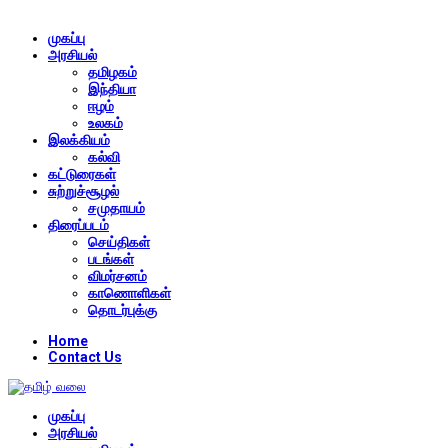
முகப்பு
அரசியல்
தமிழகம்
இந்தியா
ஈழம்
உலகம்
இலக்கியம்
கல்வி
கட்டுரைகள்
சுற்றுச்சூழல்
சமுதாயம்
திரைப்படம்
செய்திகள்
படங்கள்
விமர்சனம்
காணொளிகள்
தொடர்புக்கு
Home
Contact Us
முகப்பு
அரசியல்