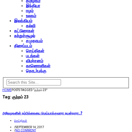
தமிழகம்
இந்தியா
ஈழம்
உலகம்
இலக்கியம்
கல்வி
கட்டுரைகள்
சுற்றுச்சூழல்
சமுதாயம்
திரைப்படம்
செய்திகள்
படங்கள்
விமர்சனம்
காணொளிகள்
தொடர்புக்கு
HOME
POSTS TAGGED "குற்றம் 23"
Tag:
குற்றம் 23
அறிவழகனின் நம்பிக்கையை மெய்யாக்குவாரா நயன்தாரா..?
செய்திகள்
/
SEPTEMBER 14, 2017
/
NO COMMENT