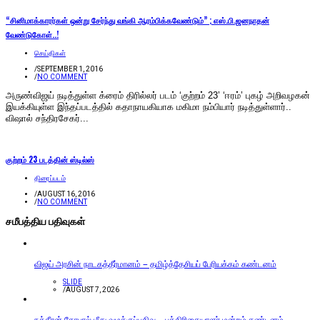
“சினிமாக்காரர்கள் ஒன்று சேர்ந்து வங்கி ஆரம்பிக்கவேண்டும்” ; எஸ்.பி.ஜனநாதன்
வேண்டுகோள்..!
செய்திகள்
/
SEPTEMBER 1, 2016
/
NO COMMENT
அருண்விஜய் நடித்துள்ள க்ரைம் திரில்லர் படம் ‘குற்றம் 23’ ‘ஈரம்’ புகழ் அறிவழகன்
இயக்கியுள்ள இந்தப்படத்தில் கதாநாயகியாக மகிமா நம்பியார் நடித்துள்ளார்..
விஷால் சந்திரசேகர்...
குற்றம் 23 படத்தின் ஸ்டில்ஸ்
திரைப்படம்
/
AUGUST 16, 2016
/
NO COMMENT
சமீபத்திய பதிவுகள்
விஜய் அரசின் நாடகத்தீர்மானம் – தமிழ்த்தேசியப் பேரியக்கம் கண்டனம்
SLIDE
/
AUGUST 7, 2026
நக்கீரன் கோபால் மீது வழக்குப்பதிவு – பத்திரிகையாளர் மன்றம் கண்டனம்