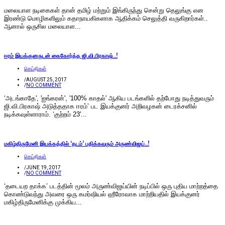
மலையாள நடிகைகள் தான் தமிழ் மற்றும் இங்கிருந்து சென்று தெலுங்கு என
இரண்டு மொழிகளிலும் கதாநாயகிகளாக ஆதிக்கம் செலுத்தி வருகிறார்கள்..
ஆனால் ஒருசில மலையாள...
ஈரம் இயக்குனருடன் கைகோர்த்த ஜி.வி.பிரகாஷ்..!
செய்திகள்
/
AUGUST 25, 2017
/
NO COMMENT
‘அடங்காதே', 'ஐங்கரன்', '100% காதல்' ஆகிய படங்களில் தற்போது நடித்துவரும்
ஜி.வி.பிரகாஷ் அடுத்ததாக ஈரம்’ பட இயக்குனர் அறிவழகன் டைரக்சனில்
நடிக்கவுள்ளாராம். ‘குற்றம் 23'...
மகிழ்திருமேனி இயக்கத்தில் ‘தடம்’ பதிக்கவரும் அருண்விஜய்..!
செய்திகள்
/
JUNE 19, 2017
/
NO COMMENT
‘தடையற தாக்க’ படத்தின் மூலம் அருண்விஜய்யின் நடிப்பில் ஒரு புதிய மாற்றத்தை
கொண்டுவந்து அவரை ஒரு கமர்ஷியல் ஹீரோவாக மாற்றியதில் இயக்குனர்
மகிழ்திருமேனிக்கு முக்கிய...