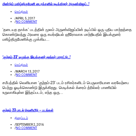
மீண்டும் மகிழ்திருமேனி டைரக்சனில் நடிக்கிறார் அருண்விஜய்..!
செய்திகள்
/
APRIL 5, 2017
/
NO COMMENT
‘தடையற தாக்க’ படத்தின் மூலம் அருண்விஜய்யின் நடிப்பில் ஒரு புதிய மாற்றத்தை
கொண்டுவந்து அவரை ஒரு கமர்ஷியல் ஹீரோவாக மாற்றியதில் இயக்குனர்
மகிழ்திருமேனிக்கு முக்கிய...
‘குற்றம்-23’ டீமுக்கு இயக்குனர் ஷங்கர் பாராட்டு..!
செய்திகள்
/
MARCH 13, 2017
/
NO COMMENT
சமீபத்தில் வெளியான ‘குற்றம்-23’ படம் ரசிகர்களிடம் பெருவாரியான வரவேற்பை
பெற்று ஓடிக்கொண்டு இருக்கிறது. மெடிக்கல் க்ரைம் த்ரில்லர் பாணியில்
உருவாகியுள்ள இந்தப்படம், எந்த ஒரு...
குற்றம் 23 பாடல் வெளியீடு – படங்கள்
திரைப்படம்
/
SEPTEMBER 2, 2016
/
NO COMMENT