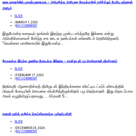
உலக வரலாற்றில் முதன்முறையாக – அமெரிக்க அதிபரை நேருக்குநேர் எதிர்த்துப் பேசிய உக்ரைன்
அதிபர்
SLIDE
/
MARCH 1, 2025
/
NO COMMENT
இதுபோன்ற எதையும் நாங்கள் இதற்கு முன்பு பார்த்ததே இல்லை என்று
அமெரிக்காவைச் சேர்ந்த சக ஊடக நண்பர்கள் எங்களிடம் தெரிவித்தனர்.
"வெள்ளை மாளிகையில் இதுபோன்ற...
நேருவுக்கு இருந்த துணிவு மோடிக்கு இல்லை – சான்றுடன் பழ.நெடுமாறன் விமர்சனம்
SLIDE
/
FEBRUARY 17, 2025
/
NO COMMENT
நிறவெறி -ஆணாதிக்கத் திமிருடன் இந்தியர்களை விரட்டிய ட்ரம்ப் விசயத்தில்
பிரதமர் மோடியின் செயலை விமர்சித்திருக்கிறார் பழ.நெடுமாறன். இது தொடர்பாக
அவர் எழுதியிருப்பதாவது.... பிப்ரவரி 5...
எலான் மஸ்க் குறித்த செய்திகளுக்கு முற்றுப்புள்ளி
SLIDE
/
DECEMBER 24, 2024
/
NO COMMENT