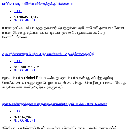
டிரம்ப் அடாவடி – இந்திய வர்த்தகத்துக்குப் பின்னடைவு
SLIDE
/
JANUARY 14, 2026
/
NO COMMENT
ஈரான் நாட்டில், ஷியா மதத் தலைவர் அயத்துல்லா அலி காமேனி தலைமையிலான
ஈரான் அரசுக்கு எதிராக கடந்த டிசம்பர் முதல் பொதுமக்கள் பல்வேறு
போராட்டங்களை...
அமைதிக்கான நோபல் பரிசு பெற்ற பெண்மணி – அமெரிக்கா அதிருப்தி
SLIDE
/
OCTOBER 11, 2025
/
NO COMMENT
நோபெல் பரிசு (Nobel Prize) அல்லது நோபல் பரிசு என்பது ஒப்பற்ற ஆய்வு
மேற்கொண்டவர்களுக்கும் பெரும் பயன் விளைவிக்கும் தொழில்நுட்பங்கள் அல்லது
கருவிகளைக் கண்டுபிடித்தவர்களுக்கும்...
நான் சொன்னதால்தான் போர் நின்றதென மீண்டும் டிரம்ப் பேச்சு – மோடி மெளனம்
SLIDE
/
MAY 14, 2025
/
NO COMMENT
இந்தியா - பாகிஸ்தான் போர் முடிவுக்கு வந்துவிட்டதாக முதலில் தனது எக்ஸ்