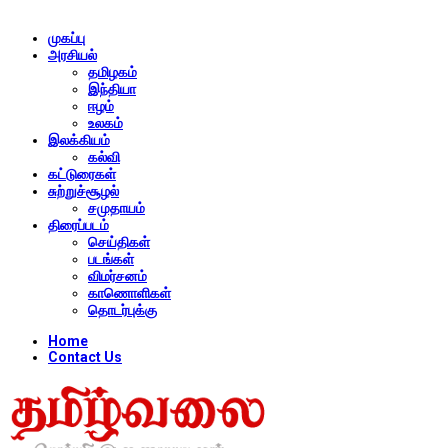
முகப்பு
அரசியல்
தமிழகம்
இந்தியா
ஈழம்
உலகம்
இலக்கியம்
கல்வி
கட்டுரைகள்
சுற்றுச்சூழல்
சமுதாயம்
திரைப்படம்
செய்திகள்
படங்கள்
விமர்சனம்
காணொளிகள்
தொடர்புக்கு
Home
Contact Us