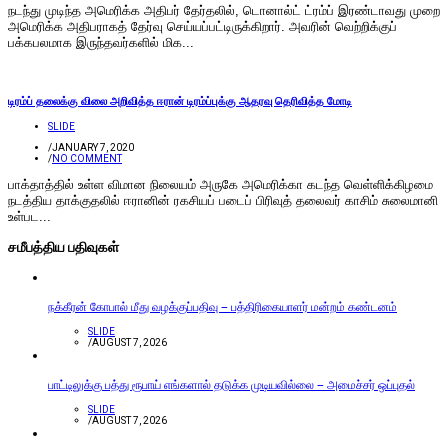
நடந்து முடிந்த அமெரிக்க அதிபர் தேர்தலில், டொனால்ட் ட்ரம்ப் இரண்டாவது முறை
அமெரிக்க அதிபராகத் தேர்வு செய்யப்பட்டிருக்கிறார். அவரின் வெற்றிக்குப்
பக்கபலமாக இருந்தவர்களில் மிக...
டிரம்ப் தலைக்கு விலை அறிவித்த ஈரான் டிரம்ப்புக்கு ஆதரவு தெரிவித்த மோடி
SLIDE
/
JANUARY 7, 2020
/
NO COMMENT
பாக்தாத்தில் உள்ள விமான நிலையம் அருகே அமெரிக்கா கடந்த வெள்ளிக்கிழமை
நடத்திய தாக்குதலில் ஈரானின் ரகசியப் படைப் பிரிவுத் தலைவர் காசிம் சுலைமானி
உள்பட...
சமீபத்திய பதிவுகள்
நக்கீரன் கோபால் மீது வழக்குப்பதிவு – பத்திரிகையாளர் மன்றம் கண்டனம்
SLIDE
/
AUGUST 7, 2026
பாட்டிலுக்கு பத்து ரூபாய் எங்களால் தடுக்க முடியவில்லை – அமைச்சர் ஒப்புதல்
SLIDE
/
AUGUST 7, 2026