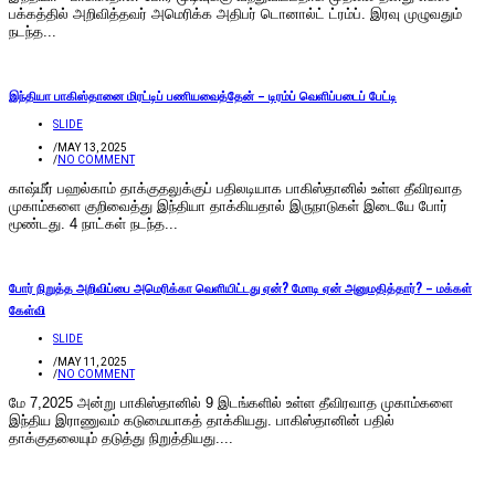
பக்கத்தில் அறிவித்தவர் அமெரிக்க அதிபர் டொனால்ட் ட்ரம்ப். இரவு முழுவதும்
நடந்த...
இந்தியா பாகிஸ்தானை மிரட்டிப் பணியவைத்தேன் – டிரம்ப் வெளிப்படைப் பேட்டி
SLIDE
/
MAY 13, 2025
/
NO COMMENT
காஷ்மீர் பஹல்காம் தாக்குதலுக்குப் பதிலடியாக பாகிஸ்தானில் உள்ள தீவிரவாத
முகாம்களை குறிவைத்து இந்தியா தாக்கியதால் இருநாடுகள் இடையே போர்
மூண்டது. 4 நாட்கள் நடந்த...
போர் நிறுத்த அறிவிப்பை அமெரிக்கா வெளியிட்டது ஏன்? மோடி ஏன் அனுமதித்தார்? – மக்கள்
கேள்வி
SLIDE
/
MAY 11, 2025
/
NO COMMENT
மே 7,2025 அன்று பாகிஸ்தானில் 9 இடங்களில் உள்ள தீவிரவாத முகாம்களை
இந்திய இராணுவம் கடுமையாகத் தாக்கியது. பாகிஸ்தானின் பதில்
தாக்குதலையும் தடுத்து நிறுத்தியது....