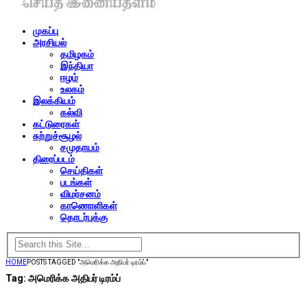
முகப்பு
அரசியல்
தமிழகம்
இந்தியா
ஈழம்
உலகம்
இலக்கியம்
கல்வி
கட்டுரைகள்
சுற்றுச்சூழல்
சமுதாயம்
திரைப்படம்
செய்திகள்
படங்கள்
விமர்சனம்
காணொளிகள்
தொடர்புக்கு
HOME
POSTS TAGGED "அமெரிக்க அதிபர் டிரம்ப்"
Tag:
அமெரிக்க அதிபர் டிரம்ப்