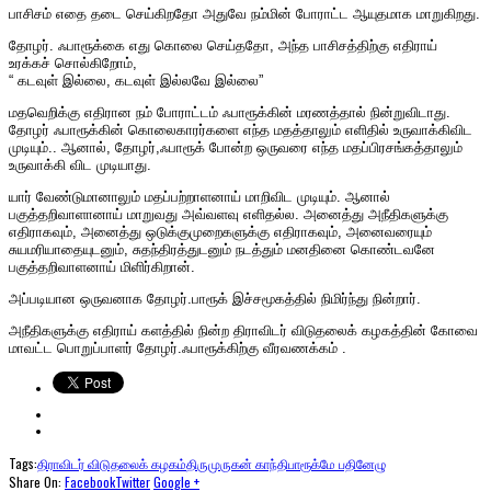
பாசிசம் எதை தடை செய்கிறதோ அதுவே நம்மின் போராட்ட ஆயுதமாக மாறுகிறது.
தோழர். ஃபாரூக்கை எது கொலை செய்ததோ, அந்த பாசிசத்திற்கு எதிராய்
உரக்கச் சொல்கிறோம்,
“ கடவுள் இல்லை, கடவுள் இல்லவே இல்லை”
மதவெறிக்கு எதிரான நம் போராட்டம் ஃபாரூக்கின் மரணத்தால் நின்றுவிடாது.
தோழர் ஃபாரூக்கின் கொலைகாரர்களை எந்த மதத்தாலும் எளிதில் உருவாக்கிவிட
முடியும்.. ஆனால், தோழர்,ஃபாரூக் போன்ற ஒருவரை எந்த மதப்பிரசங்கத்தாலும்
உருவாக்கி விட முடியாது.
யார் வேண்டுமானாலும் மதப்பற்றாளனாய் மாறிவிட முடியும். ஆனால்
பகுத்தறிவாளானாய் மாறுவது அவ்வளவு எளிதல்ல. அனைத்து அநீதிகளுக்கு
எதிராகவும், அனைத்து ஒடுக்குமுறைகளுக்கு எதிராகவும், அனைவரையும்
சுயமரியாதையுடனும், சுதந்திரத்துடனும் நடத்தும் மனதினை கொண்டவனே
பகுத்தறிவாளனாய் மிளிர்கிறான்.
அப்படியான ஒருவனாக தோழர்.பாரூக் இச்சமூகத்தில் நிமிர்ந்து நின்றார்.
அநீதிகளுக்கு எதிராய் களத்தில் நின்ற திராவிடர் விடுதலைக் கழகத்தின் கோவை
மாவட்ட பொறுப்பாளர் தோழர்.ஃபாரூக்கிற்கு வீரவணக்கம் .
Tags:
திராவிடர் விடுதலைக் கழகம்
திருமுருகன் காந்தி
பாரூக்
மே பதினேழு
Share On:
Facebook
Twitter
Google +