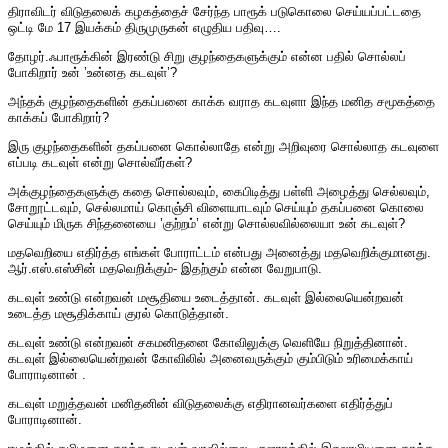
திராவிடர் விடுதலைக் கழகத்தைச் சேர்ந்த பாரூக் படுகொலை செய்யப்பட்டதை
ஒட்டி மே 17 இயக்கம் திருமுருகன் எழுதிய பதிவு….
தோழர்.ஃபாரூக்கின் இரண்டு சிறு குழந்தைகளுக்கும் என்ன பதில் சொல்லப்
போகிறார் உன் ’உன்னத கடவுள்’?
அந்தக் குழந்தைகளின் தகப்பனை காக்க வராத கடவுளா இந்த மனித சமூகத்தை
காக்கப் போகிறார்?
இரு குழந்தைகளின் தகப்பனை கொல்லாதே என்று அறிவுரை சொல்லாத கடவுளை
எப்படி கடவுள் என்று சொல்வீர்கள்?
அக்குழந்தைகளுக்கு கதை சொல்லவும், கைபிடித்து பள்ளி அழைத்து செல்லவும்,
சோறூட்டவும், செல்லமாய் கொஞ்சி விளையாடவும் செய்யும் தகப்பனை கொலை
செய்யும் மிருக சிந்தனையை ’குற்றம்’ என்று சொல்லவில்லையா உன் கடவுள்?
மதவெறியை எதிர்த்த எங்கள் போராட்டம் என்பது அனைத்து மதவெறிக்குமானது.
ஆர்.எஸ்.எஸ்சின் மதவெறிக்கும்- இதற்கும் என்ன வேறுபாடு.
கடவுள் உண்டு என்றவன் மசூதியை உடைத்தான். கடவுள் இல்லையென்றவன்
உடைத்த மசூதிக்காய் குரல் கொடுத்தான்.
கடவுள் உண்டு என்றவன் சகமனிதனை கோவிலுக்கு வெளியே நிறுத்தினான்.
கடவுள் இல்லையென்றவன் கோவிலில் அனைவருக்கும் கும்பிடும் உரிமைக்காய்
போராடினான் .
கடவுள் மறுத்தவன் மனிதனின் விடுதலைக்கு எதிரானவர்களை எதிர்த்துப்
போராடினான்.