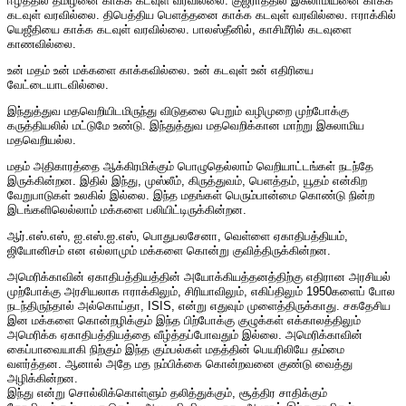
ஈழத்தில் தமிழனை காக்க கடவுள் வரவில்லை. குஜராத்தில் இசுலாமியனை காக்க
கடவுள் வரவில்லை. திபெத்திய பெளத்தனை காக்க கடவுள் வரவில்லை. ஈராக்கில்
யெஜீதியை காக்க கடவுள் வரவில்லை. பாலஸ்தீனில், காசிமீரில் கடவுளை
காணவில்லை.
உன் மதம் உன் மக்களை காக்கவில்லை. உன் கடவுள் உன் எதிரியை
வேட்டையாடவில்லை.
இந்துத்துவ மதவெறியிடமிருந்து விடுதலை பெறும் வழிமுறை முற்போக்கு
கருத்தியலில் மட்டுமே உண்டு. இந்துத்துவ மதவெறிக்கான மாற்று இசுலாமிய
மதவெறியல்ல.
மதம் அதிகாரத்தை ஆக்கிரமிக்கும் பொழுதெல்லாம் வெறியாட்டங்கள் நடந்தே
இருக்கின்றன. இதில் இந்து, முஸ்லீம், கிருத்துவம், பெளத்தம், யூதம் என்கிற
வேறுபாடுகள் உலகில் இல்லை. இந்த மதங்கள் பெரும்பான்மை கொண்டு நின்ற
இடங்களிலெல்லாம் மக்களை பலியிட்டிருக்கின்றன.
ஆர்.எஸ்.எஸ், ஐ.எஸ்.ஐ.எஸ், பொதுபலசேனா, வெள்ளை ஏகாதிபத்தியம்,
ஜியோனிசம் என எல்லாமும் மக்களை கொன்று குவித்திருக்கின்றன.
அமெரிக்காவின் ஏகாதிபத்தியத்தின் அயோக்கியத்தனத்திற்கு எதிரான அரசியல்
முற்போக்கு அரசியலாக ஈராக்கிலும், சிரியாவிலும், எகிப்திலும் 1950களைப் போல
நடந்திருந்தால் அல்கொய்தா, ISIS, என்று எதுவும் முளைத்திருக்காது. சகதேசிய
இன மக்களை கொன்றழிக்கும் இந்த பிற்போக்கு குழுக்கள் எக்காலத்திலும்
அமெரிக்க ஏகாதிபத்தியத்தை வீழ்த்தப்போவதும் இல்லை. அமெரிக்காவின்
கைப்பாவையாகி நிற்கும் இந்த கும்பல்கள் மதத்தின் பெயரிலியே தம்மை
வளர்த்தன. ஆனால் அதே மத நம்பிக்கை கொன்றவனை குண்டு வைத்து
அழிக்கின்றன.
இந்து என்று சொல்லிக்கொள்ளும் தலித்துக்கும், சூத்திர சாதிக்கும்