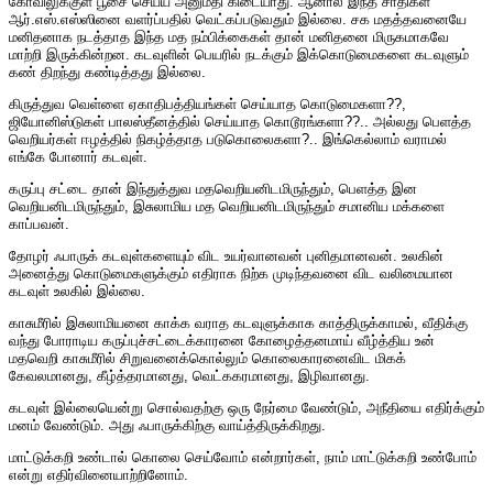
கோவிலுக்குள் பூசை செய்ய அனுமதி கிடையாது. ஆனால் இந்த சாதிகள்
ஆர்.எஸ்.எஸ்ஸினை வளர்ப்பதில் வெட்கப்படுவதும் இல்லை. சக மதத்தவனையே
மனிதனாக நடத்தாத இந்த மத நம்பிக்கைகள் தான் மனிதனை மிருகமாகவே
மாற்றி இருக்கின்றன. கடவுளின் பெயரில் நடக்கும் இக்கொடுமைகளை கடவுளும்
கண் திறந்து கண்டித்தது இல்லை.
கிருத்துவ வெள்ளை ஏகாதிபத்தியங்கள் செய்யாத கொடுமைகளா??,
ஜியோனிஸ்டுகள் பாலஸ்தீனத்தில் செய்யாத கொடூரங்களா??.. அல்லது பெளத்த
வெறியர்கள் ஈழத்தில் நிகழ்த்தாத படுகொலைகளா?.. இங்கெல்லாம் வராமல்
எங்கே போனார் கடவுள்.
கருப்பு சட்டை தான் இந்துத்துவ மதவெறியனிடமிருந்தும், பெளத்த இன
வெறியனிடமிருந்தும், இசுலாமிய மத வெறியனிடமிருந்தும் சமானிய மக்களை
காப்பவன்.
தோழர் ஃபாருக் கடவுள்களையும் விட உயர்வானவன் புனிதமானவன். உலகின்
அனைத்து கொடுமைகளுக்கும் எதிராக நிற்க முடிந்தவனை விட வலிமையான
கடவுள் உலகில் இல்லை.
காசுமீரில் இசுலாமியனை காக்க வராத கடவுளுக்காக காத்திருக்காமல், வீதிக்கு
வந்து போராடிய கருப்புச்சட்டைக்காரனை கோழைத்தனமாய் வீழ்த்திய உன்
மதவெறி காசுமீரில் சிறுவனைக்கொல்லும் கொலைகாரனைவிட மிகக்
கேவலமானது, கீழ்த்தரமானது, வெட்ககரமானது, இழிவானது.
கடவுள் இல்லையென்று சொல்வதற்கு ஒரு நேர்மை வேண்டும், அநீதியை எதிர்க்கும்
மனம் வேண்டும். அது ஃபாருக்கிற்கு வாய்த்திருக்கிறது.
மாட்டுக்கறி உண்டால் கொலை செய்வோம் என்றார்கள், நாம் மாட்டுக்கறி உண்போம்
என்று எதிர்வினையாற்றினோம்.