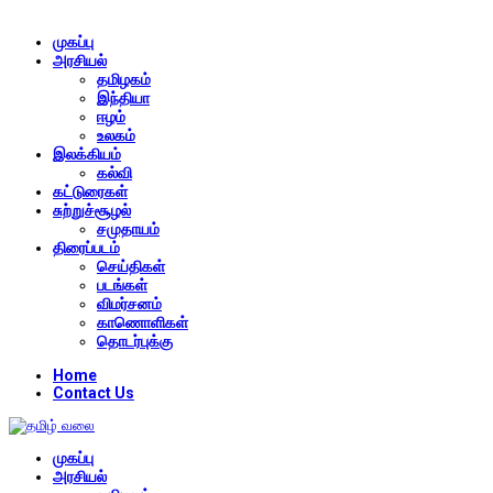
முகப்பு
அரசியல்
தமிழகம்
இந்தியா
ஈழம்
உலகம்
இலக்கியம்
கல்வி
கட்டுரைகள்
சுற்றுச்சூழல்
சமுதாயம்
திரைப்படம்
செய்திகள்
படங்கள்
விமர்சனம்
காணொளிகள்
தொடர்புக்கு
Home
Contact Us
முகப்பு
அரசியல்