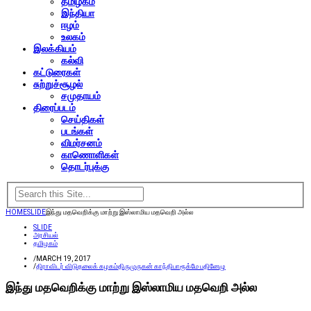
தமிழகம்
இந்தியா
ஈழம்
உலகம்
இலக்கியம்
கல்வி
கட்டுரைகள்
சுற்றுச்சூழல்
சமுதாயம்
திரைப்படம்
செய்திகள்
படங்கள்
விமர்சனம்
காணொளிகள்
தொடர்புக்கு
HOME
SLIDE
இந்து மதவெறிக்கு மாற்று இஸ்லாமிய மதவெறி அல்ல
SLIDE
அரசியல்
தமிழகம்
/
MARCH 19, 2017
/
திராவிடர் விடுதலைக் கழகம்
திருமுருகன் காந்தி
பாரூக்
மே பதினேழு
இந்து மதவெறிக்கு மாற்று இஸ்லாமிய மதவெறி அல்ல