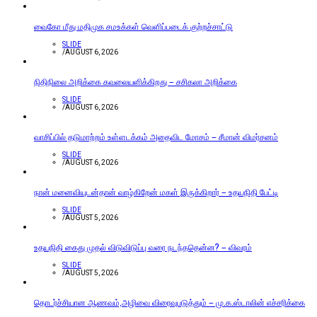
வைகோ மீது மதிமுக சமஉக்கள் வெளிப்படைக் குற்றச்சாட்டு
SLIDE
/
AUGUST 6, 2026
நிதிநிலை அறிக்கை கவலையளிக்கிறது – சசிகலா அறிக்கை
SLIDE
/
AUGUST 6, 2026
வாசிப்பில் தடுமாற்றம் உள்ளடக்கம் அதைவிட மோசம் – சீமான் விமர்சனம்
SLIDE
/
AUGUST 6, 2026
நான் மனைவியுடன்தான் வாழ்கிறேன் மகள் இருக்கிறார் – உதயநிதி பேட்டி
SLIDE
/
AUGUST 5, 2026
உதயநிதி கைது முதல் விடுவிடுப்பு வரை நடந்ததென்ன? – விவரம்
SLIDE
/
AUGUST 5, 2026
தொடர்ச்சியான ஆணவம்,அழிவை விரைவுபடுத்தும் – மு.க.ஸ்டாலின் எச்சரிக்கை