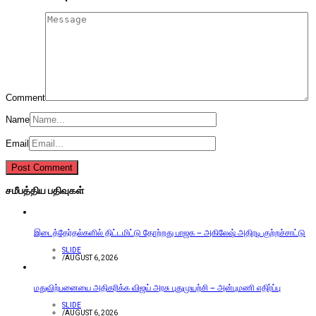
Comment
Name
Email
சமீபத்திய பதிவுகள்
இடைத்தேர்தல்களில் திட்டமிட்டு தோற்றது பாஜக – அகிலேஷ் அதிரடி குற்றச்சாட்டு
SLIDE
/
AUGUST 6, 2026
மதுவிற்பனையை அதிகரிக்க விஜய் அரசு புதுமுயற்சி – அன்புமணி எதிர்ப்பு
SLIDE
/
AUGUST 6, 2026