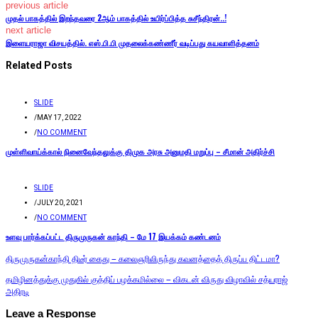
previous article
முதல் பாகத்தில் இறந்தவரை 2ஆம் பாகத்தில் உயிர்ப்பித்த சுசீந்திரன்..!
next article
இளையராஜா விசயத்தில். எஸ்.பி.பி முதலைக்கண்ணீர் வடிப்பது கயவாளித்தனம்
Related Posts
SLIDE
/
MAY 17, 2022
/
NO COMMENT
முள்ளிவாய்க்கால் நினைவேந்தலுக்கு திமுக அரசு அனுமதி மறுப்பு – சீமான் அதிர்ச்சி
SLIDE
/
JULY 20, 2021
/
NO COMMENT
உளவு பார்க்கப்பட்ட திருமுருகன் காந்தி – மே 17 இயக்கம் கண்டனம்
திருமுருகன்காந்தி திடீர் கைது – கலைஞரிலிருந்து கவனத்தைத் திருப்ப திட்டமா?
தமிழினத்துக்கு முதுகில் குத்திப் பழக்கமில்லை – விகடன் விருது விழாவில் சத்யராஜ்
அதிரடி
Leave a Response