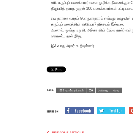
சரி. கருப்புப் பணக்காரர்களை ஒழிக்க நினைக்கும் 
திருப்பித் தராத முதல் 100 பணக்காரர்கள் பட்டியல
நவ தாராள வாதப் பொருளாதாரம் என்பது ஊழலின்
கருப்புப் பணத்தின் எதிரியா? நிச்சயம் இல்லை.
ஆனால், ஒன்று உறுதி. அச்சா தின் (நல்ல நாள்) என
கொண்ட நாள் இது.
இவ்வாறு அவர் கூறியுள்ளார்.
TAGS:
1000 ரூபாய் நோட்டுகள்
500
செல்லாது
மோடி
Facebook
Twitter
SHARE ON:
PREVIOUS ARTICLE