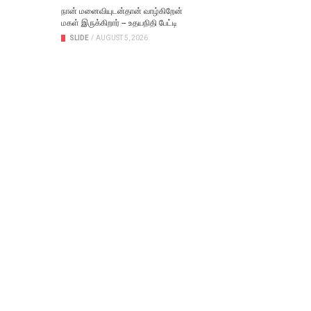
நான் மனைவியுடன்தான் வாழ்கிறேன்
மகள் இருக்கிறார் – உதயநிதி பேட்டி
SLIDE
/
AUGUST 5, 2026