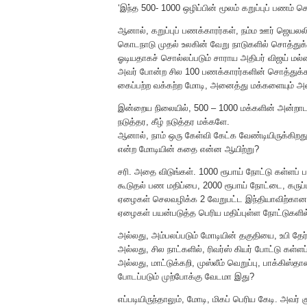
‘இந்த 500- 1000 ஒழிப்பின் மூலம் கறுப்புப் பணம் 
ஆனால், கறுப்புப் பணக்காரர்கள், நம்ம ஊர் ஜெயலல
கொடநாடு முதல் உலகின் வேறு நாடுகளில் சொத்துக்கள
ஓடியதாகச் சொல்லப்படும் சாராய அதிபர் விஜய் மல்ல
அவர் போன்ற சில 100 பணக்காரர்களின் சொத்துக்களை
கைப்பற்ற வக்கற்ற மோடி, அனைத்து மக்களையும் அலைக
இன்றைய நிலையில், 500 – 1000 மக்களின் அன்றாட 
நடுத்தர, கீழ் நடுத்தர மக்களே.
ஆனால், நாம் ஒரு கேள்வி கேட்க வேண்டியிருக்கிறது.
என்ற மோடியின் கதை என்ன ஆயிற்று?
சரி. அதை விடுங்கள். 1000 ரூபாய் நோட்டு கள்ளப் ப
கூடுதல் பண மதிப்பை, 2000 ரூபாய் நோட்டை, கரு
ஏழைகள் செலவழிக்க 2 வேறுபட்ட இந்தியாவிற்கான 
ஏழைகள் பயன்படுத்த பெரிய மதிப்புள்ள நோட்டுகள
அல்லது, அம்பலப்படும் மோடியின் தகுதியை, உபி தேர்த
அல்லது, சில நாட்களில், ரிவர்ஸ் கியர் போட்டு கள
அல்லது, மாட்டுக்கறி, முஸ்லீம் வெறுப்பு, பாக்கிஸ்
போடப்படும் முற்போக்கு வேடமா இது?
எப்படியிருந்தாலும், மோடி, மிகப் பெரிய கேடி. அவர