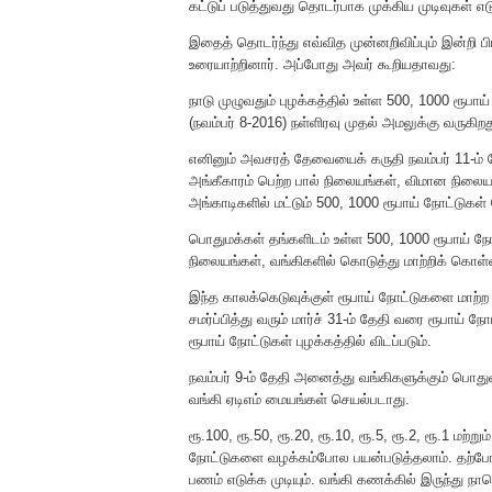
கட்டுப் படுத்துவது தொடர்பாக முக்கிய முடிவுகள் எட
இதைத் தொடர்ந்து எவ்வித முன்னறிவிப்பும் இன்றி ப
உரையாற்றினார். அப்போது அவர் கூறியதாவது:
நாடு முழுவதும் புழக்கத்தில் உள்ள 500, 1000 ரூப
(நவம்பர் 8-2016) நள்ளிரவு முதல் அமலுக்கு வருகிறத
எனினும் அவசரத் தேவையைக் கருதி நவம்பர் 11-ம்
அங்கீகாரம் பெற்ற பால் நிலையங்கள், விமான நிலையங்
அங்காடிகளில் மட்டும் 500, 1000 ரூபாய் நோட்டுகள் 
பொதுமக்கள் தங்களிடம் உள்ள 500, 1000 ரூபாய் நோட
நிலையங்கள், வங்கிகளில் கொடுத்து மாற்றிக் கொள்
இந்த காலக்கெடுவுக்குள் ரூபாய் நோட்டுகளை மாற்
சமர்ப்பித்து வரும் மார்ச் 31-ம் தேதி வரை ரூபாய் 
ரூபாய் நோட்டுகள் புழக்கத்தில் விடப்படும்.
நவம்பர் 9-ம் தேதி அனைத்து வங்கிகளுக்கும் பொது
வங்கி ஏடிஎம் மையங்கள் செயல்படாது.
ரூ.100, ரூ.50, ரூ.20, ரூ.10, ரூ.5, ரூ.2, ரூ.1 மற
நோட்டுகளை வழக்கம்போல பயன்படுத்தலாம். தற்போத
பணம் எடுக்க முடியும். வங்கி கணக்கில் இருந்து நா