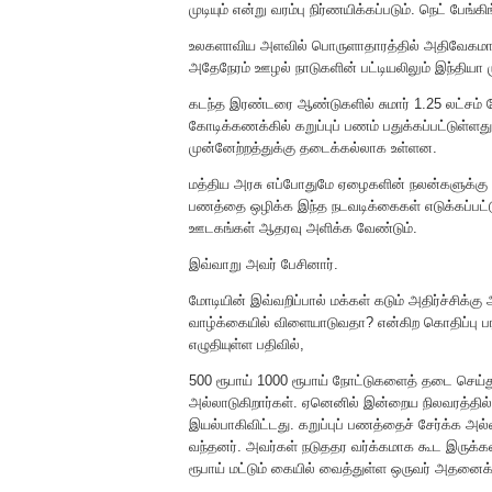
முடியும் என்று வரம்பு நிர்ணயிக்கப்படும். நெட் பேங
உலகளாவிய அளவில் பொருளாதாரத்தில் அதிவேகமாக வ
அதேநேரம் ஊழல் நாடுகளின் பட்டியலிலும் இந்தியா ம
கடந்த இரண்டரை ஆண்டுகளில் சுமார் 1.25 லட்சம் கோ
கோடிக்கணக்கில் கறுப்புப் பணம் பதுக்கப்பட்டுள்ளது
முன்னேற்றத்துக்கு தடைக்கல்லாக உள்ளன.
மத்திய அரசு எப்போதுமே ஏழைகளின் நலன்களுக்கு மு
பணத்தை ஒழிக்க இந்த நடவடிக்கைகள் எடுக்கப்பட்
ஊடகங்கள் ஆதரவு அளிக்க வேண்டும்.
இவ்வாறு அவர் பேசினார்.
மோடியின் இவ்வறிப்பால் மக்கள் கடும் அதிர்ச்சிக்க
வாழ்க்கையில் விளையாடுவதா? என்கிற கொதிப்பு 
எழுதியுள்ள பதிவில்,
500 ரூபாய் 1000 ரூபாய் நோட்டுகளைத் தடை செய்து 
அல்லாடுகிறார்கள். ஏனெனில் இன்றைய நிலவரத்தில
இயல்பாகிவிட்டது. கறுப்புப் பணத்தைச் சேர்க்க அ
வந்தனர். அவர்கள் நடுததர வர்க்கமாக கூட இருக்
ரூபாய் மட்டும் கையில் வைத்துள்ள ஒருவர் அதனைக