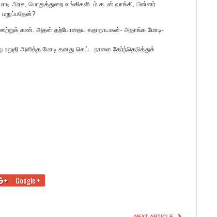
மோடி அரசு, பொதுத்துறை வங்கிகளிடம் கடன் வாங்கி, பின்னர்
ை மறுப்பதேன்?
 ஊற்றுக் கண். அதன் தற்போதைய கதாநாயகன்- அதாங்க மோடி-
்று உறுதி அளித்த மோடி தனது கெட்ட நாளை தேர்ந்தெடுத்துக்
Google +
NEXT ARTICLE