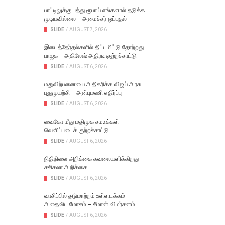
பாட்டிலுக்கு பத்து ரூபாய் எங்களால் தடுக்க
முடியவில்லை – அமைச்சர் ஒப்புதல்
SLIDE
/
AUGUST 7, 2026
இடைத்தேர்தல்களில் திட்டமிட்டு தோற்றது
பாஜக – அகிலேஷ் அதிரடி குற்றச்சாட்டு
SLIDE
/
AUGUST 6, 2026
மதுவிற்பனையை அதிகரிக்க விஜய் அரசு
புதுமுயற்சி – அன்புமணி எதிர்ப்பு
SLIDE
/
AUGUST 6, 2026
வைகோ மீது மதிமுக சமஉக்கள்
வெளிப்படைக் குற்றச்சாட்டு
SLIDE
/
AUGUST 6, 2026
நிதிநிலை அறிக்கை கவலையளிக்கிறது –
சசிகலா அறிக்கை
SLIDE
/
AUGUST 6, 2026
வாசிப்பில் தடுமாற்றம் உள்ளடக்கம்
அதைவிட மோசம் – சீமான் விமர்சனம்
SLIDE
/
AUGUST 6, 2026