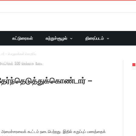
கட்டுரைகள்
சுற்றுச்சூழல்
திரைப்படம்
ார் – பொதுமக்கள் கொதிப்பு
 நோட்டுகள்
500
செல்லாது
மோடி
ேர்ந்தெடுத்துக்கொண்டார் –
 அமைச்சரவைக் கூட்டம் நடைபெற்றது. இதில் கறுப்புப் பணத்தைக்