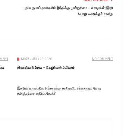
புதிய ரூபாய் தாள்களில் இந்திக்கு முன்னுரிமை – மோடியின் இந்தி
மொழி வெறிக்குச் சான்று
MENT
SLIDE
/
JULY 22, 2026
NO COMMENT
ரடி
சர்வாதிகாரி மோடி – கெஜ்ரிவால் ஆவேசம்
இசுரேல் பாலஸ்தீன சிக்கலுக்கு தனிநாடே தீர்வு எனும் மோடி
தமிழீழத்தை எதிர்ப்பதேன்?