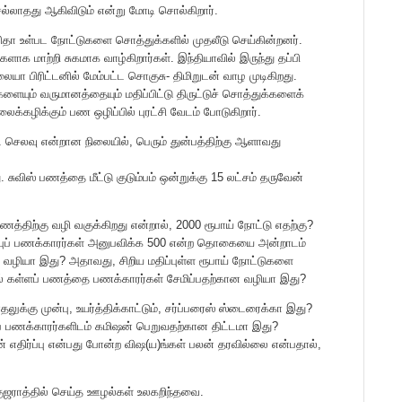
செல்லாதது ஆகிவிடும் என்று மோடி சொல்கிறார்.
ிதா உள்பட நோட்டுகளை சொத்துக்களில் முதலீடு செய்கின்றனர்.
ாக மாற்றி சுகமாக வாழ்கிறார்கள். இந்தியாவில் இருந்து தப்பி
ையா பிரிட்டனில் மேம்பட்ட சொகுசு- திமிறுடன் வாழ முடிகிறது.
யும் வருமானத்தையும் மதிப்பிட்டு திருட்டுச் சொத்துக்களைக்
்கழிக்கும் பண ஒழிப்பில் புரட்சி வேடம் போடுகிறார்.
செலவு என்றான நிலையில், பெரும் துன்பத்திற்கு ஆளாவது
 சுவிஸ் பணத்தை மீட்டு குடும்பம் ஒன்றுக்கு 15 லட்சம் தருவேன்
ணத்திற்கு வழி வகுக்கிறது என்றால், 2000 ரூபாய் நோட்டு எதற்கு?
ப்புப் பணக்காரர்கள் அனுபவிக்க 500 என்ற தொகையை அன்றாடம்
வழியா இது? அதாவது, சிறிய மதிப்புள்ள ரூபாய் நோட்டுகளை
ில் கள்ளப் பணத்தை பணக்காரர்கள் சேமிப்பதற்கான வழியா இது?
லுக்கு முன்பு, உயர்த்திக்காட்டும், சர்ப்பரைஸ் ஸ்டைரைக்கா இது?
்ளப் பணக்காரர்களிடம் கமிஷன் பெறுவதற்கான திட்டமா இது?
தான் எதிர்ப்பு என்பது போன்ற விஷ(ய)ங்கள் பலன் தரவில்லை என்பதால்,
் குஜராத்தில் செய்த ஊழல்கள் உலகறிந்தவை.