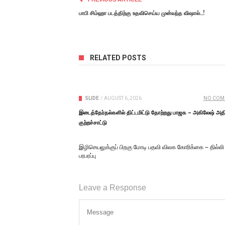
பாபி சிம்ஹா படத்திற்கு உதவிசெய்ய முன்வந்த விஷால்..!
RELATED POSTS
SLIDE
/
AUGUST 6, 2026
NO COM
இடைத்தேர்தல்களில் திட்டமிட்டு தோற்றது பாஜக – அகிலேஷ் அதி
குற்றச்சாட்டு
இழிசெயலுக்குப் பிறகு மோடி பதவி விலக கோரிக்கை – தில்லி
பரபரப்பு
Leave a Response