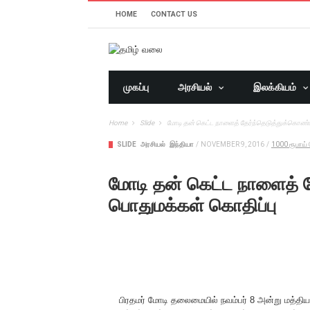
HOME
CONTACT US
முகப்பு
அரசியல்
இலக்கியம்
Home
Slide
மோடி தன் கெட்ட நாளைத் தேர்ந்தெடுத்துக்கொண்ட
SLIDE
அரசியல்
இந்தியா
/
NOVEMBER 9, 2016
/
1000 ரூபாய்
மோடி தன் கெட்ட நாளைத் த
பொதுமக்கள் கொதிப்பு
பிரதமர் மோடி தலைமையில் நவம்பர் 8 அன்று மத்திய