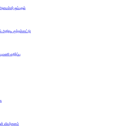
 அமைச்சர் ஒப்புதல்
அதிரடி குற்றச்சாட்டு
ுமணி எதிர்ப்பு
கை
ன் விமர்சனம்