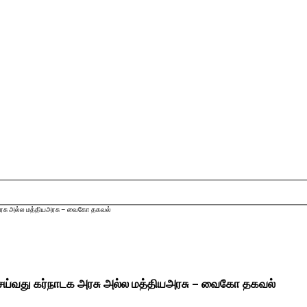
அரசு அல்ல மத்​தியஅரசு – வைகோ தகவல்
ெய்வது கர்​நாடக அரசு அல்ல மத்​தியஅரசு – வைகோ தகவல்