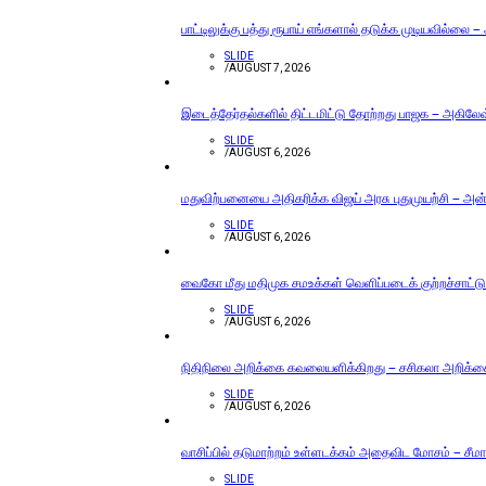
பாட்டிலுக்கு பத்து ரூபாய் எங்களால் தடுக்க முடியவில்லை –
SLIDE
/
AUGUST 7, 2026
இடைத்தேர்தல்களில் திட்டமிட்டு தோற்றது பாஜக – அகிலேஷ் 
SLIDE
/
AUGUST 6, 2026
மதுவிற்பனையை அதிகரிக்க விஜய் அரசு புதுமுயற்சி – அன்ப
SLIDE
/
AUGUST 6, 2026
வைகோ மீது மதிமுக சமஉக்கள் வெளிப்படைக் குற்றச்சாட்டு
SLIDE
/
AUGUST 6, 2026
நிதிநிலை அறிக்கை கவலையளிக்கிறது – சசிகலா அறிக்
SLIDE
/
AUGUST 6, 2026
வாசிப்பில் தடுமாற்றம் உள்ளடக்கம் அதைவிட மோசம் – சீமா
SLIDE