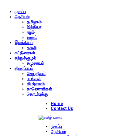
முகப்பு
அரசியல்
தமிழகம்
இந்தியா
ஈழம்
உலகம்
இலக்கியம்
கல்வி
கட்டுரைகள்
சுற்றுச்சூழல்
சமுதாயம்
திரைப்படம்
செய்திகள்
படங்கள்
விமர்சனம்
காணொளிகள்
தொடர்புக்கு
Home
Contact Us
முகப்பு
அரசியல்