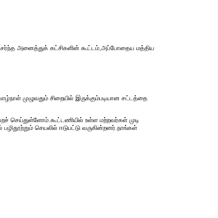
 சேர்ந்த அனைத்துக் கட்​சிகளின் கூட்​டம்,அப்போதைய மத்திய
்​நாள் முழு​வதும் சிறை​யில் இருக்​கும்​படி​யான சட்​டத்தை
செய்​துள்​ளோம்.கூட்​ட​ணி​யில் உள்ள மற்​றவர்​கள் முடி​
பழிதூற்​றும் செயலில் ஈடு​பட்டு வரு​கின்​றனர்.நாங்​கள்