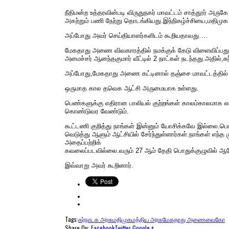
நீதி​மன்ற உத்​தர​வின்​படி விருதுநகர் மாவட்​டம் சாத்​தூர் அ
அகற்​றும் பணி நேற்று தொடங்​கியது.இந்​நிகழ்ச்​சி​யை,மதி
அப்​போது அவர் செய்​தி​யாளர்​களிடம் கூறிய​தாவது….
மேகதாது அணை விவ​காரத்​தில் நமக்குக் கேடு விளை​விப்​பது
அமைச்​சர் ஆனந்தகுமார் வீட்​டில் 2 நாட்​கள் நடந்​தது.அதில்,ச
அப்​போது,மேகதாது அணை கட்​டி​னால் தஞ்சை மாவட்​டத்​தில் பஞ
ஒருமாத கால தவெக ஆட்சி அரு​மையாக உள்​ளது.
பெண்களுக்கு எதி​ரான பாலியல் குற்​றங்கள் காலம்​கால​மாக எல்ல
கொண்​டுவர வேண்​டும்.
கூட்​டணி குறித்து நாங்​கள் இன்​னும் யோசிக்​கவே இல்​லை.பொதுக
வெடுத்து ஆளும் ஆட்​சி​யில் சேர்ந்​துள்​ளார்​கள்.நாங்​கள் எந்
அதைப்பற்றிக்
கவலைப்​பட​வில்​லை.வரும் 27 ஆம் தேதி பொதுக்​குழு​வில் ஆலோ
இவ்​வாறு அவர் கூறி​னார்.
Tags:
கர்நாடக அரசு
மதிமுக
மத்திய அரசு
மேகதாது அணை
வைகோ
Share On:
Facebook
Twitter
Google +