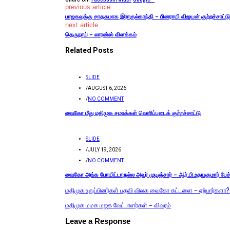
previous article
பாஜகவுக்கு சாதகமாக இராகுல்காந்தி – பினராயி விஜயன் குற்றச்சாட்டு
next article
தெருநாய் – லாரன்ஸ் விளக்கம்
Related Posts
SLIDE
/
AUGUST 6, 2026
/
NO COMMENT
வைகோ மீது மதிமுக சமஉக்கள் வெளிப்படைக் குற்றச்சாட்டு
SLIDE
/
JULY 19, 2026
/
NO COMMENT
வைகோ அங்க போயிட்டாருல்ல அவர் முடிஞ்சார் – ஆர்.பி.உதயகுமார் பேச்
மதிமுக உறுப்பினர்கள் பதவி விலக வைகோ கட்டளை – ஏற்பார்களா? எ
மதிமுக மமக மஜக வேட்பாளர்கள் – விவரம்
Leave a Response