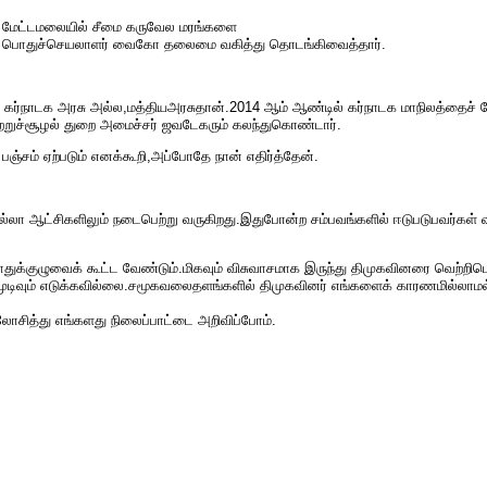
ருகே மேட்​டமலை​யில் சீமை கரு​வேல மரங்​களை
​முக பொதுச்செய​லா​ளர் வைகோ தலைமை வகித்து தொடங்​கி​வைத்​தார்.
 கர்​நாடக அரசு அல்ல,மத்​தியஅரசு​தான்.2014 ஆம் ஆண்​டில் கர்​நாடக மாநிலத்​தைச்
ுற்​றுச்​சூழல் துறை அமைச்​சர் ஜவடேகரும் கலந்​து​கொண்​டார்.
்​சம் ஏற்​படும் எனக்கூறி,அப்​போதே நான் எதிர்த்​தேன்.
ா ஆட்​சிகளி​லும் நடை​பெற்று வரு​கிறது.இதுபோன்ற சம்​பவங்​களில் ஈடு​படு​பவர்​கள் வாழ
்​குழுவைக் கூட்ட வேண்​டும்.மிக​வும் விசு​வாசமாக இருந்து திமுக​வினரை வெற்​றி​பெறச் 
த முடி​வும் எடுக்​க​வில்​லை.சமூகவலை​தளங்​களில் திமுக​வினர் எங்​களைக் காரணமில்​லாமல் 
​சித்து எங்​களது நிலைப்​பாட்டை அறி​விப்​போம்.