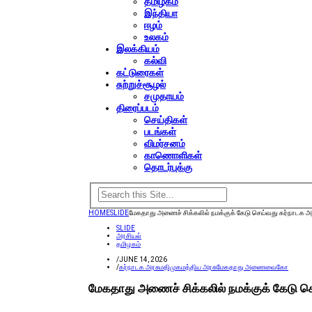
தமிழகம்
இந்தியா
ஈழம்
உலகம்
இலக்கியம்
கல்வி
கட்டுரைகள்
சுற்றுச்சூழல்
சமுதாயம்
திரைப்படம்
செய்திகள்
படங்கள்
விமர்சனம்
காணொளிகள்
தொடர்புக்கு
HOME
SLIDE
மேகதாது அணைச் சிக்கலில் நமக்குக் கேடு செய்வது கர்​நாடக 
SLIDE
அரசியல்
தமிழகம்
/
JUNE 14, 2026
/
கர்நாடக அரசு
மதிமுக
மத்திய அரசு
மேகதாது அணை
வைகோ
மேகதாது அணைச் சிக்கலில் நமக்குக் கேடு ச