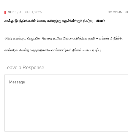
SLIDE
/
AUGUST 1, 2026
NO COMMENT
வாக்கு இயந்திரங்களில் மோசடி என்பதற்கு வலுச்சேர்க்கும் நிகழ்வு – விவரம்
அதிர வைக்கும் விஜய்யின் மோசடி உடனே அம்பலப்படுத்திய டிடிவி – மக்கள் அதிர்ச்சி
காங்கிரசு வென்ற தொகுதிகளில் வாக்காளர்கள் நீக்கம் – உபி பரபரப்பு
Leave a Response