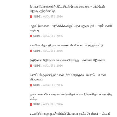
இடைத்தேர்தல்களில் திட்டமிட்டு தோற்றது பாஜக – அகிலேஷ்
அதிரடி குற்றச்சாட்டு
SLIDE
/
AUGUST 6, 2026
மதுவிற்பனையை அதிகரிக்க விஜய் அரசு புதுமுயற்சி – அன்புமணி
எதிர்ப்பு
SLIDE
/
AUGUST 6, 2026
வைகோ மீது மதிமுக சமஉக்கள் வெளிப்படைக் குற்றச்சாட்டு
SLIDE
/
AUGUST 6, 2026
நிதிநிலை அறிக்கை கவலையளிக்கிறது – சசிகலா அறிக்கை
SLIDE
/
AUGUST 6, 2026
வாசிப்பில் தடுமாற்றம் உள்ளடக்கம் அதைவிட மோசம் – சீமான்
விமர்சனம்
SLIDE
/
AUGUST 6, 2026
நான் மனைவியுடன்தான் வாழ்கிறேன் மகள் இருக்கிறார் – உதயநிதி
பேட்டி
SLIDE
/
AUGUST 5, 2026
உதயநிதி கைது முதல் விடுவிடுப்பு வரை நடந்ததென்ன? – விவரம்