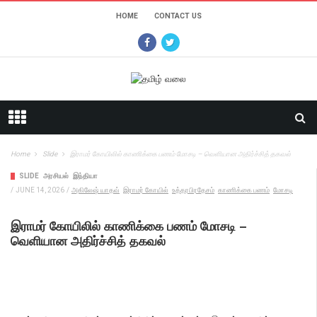
HOME
CONTACT US
Home
Slide
இராமர் கோயிலில் காணிக்கை பணம் மோசடி – வெளியான அதிர்ச்சித் தகவல்
SLIDE
அரசியல்
இந்தியா
/
JUNE 14, 2026
/
அகிலேஷ் யாதவ்
இராமர் கோயில்
உத்தரபிரதேசம்
காணிக்கை பணம்
மோசடி
இராமர் கோயிலில் காணிக்கை பணம் மோசடி –
வெளியான அதிர்ச்சித் தகவல்