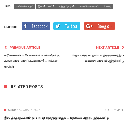
TAGS:
அகிலேஷ் யாதவ்
இராமர் கோயில்
உத்தரபிரதேசம்
காணிக்கை பணம்
மோசடி
Facebook
Twitter
Google +
SHARE ON:
PREVIOUS ARTICLE
NEXT ARTICLE
ஸ்ரீவைகுண்டம் பெண்ணின் கண்ணீருக்கு
பாஜகவுக்கு சாதகமாக இராகுல்காந்தி –
என்ன விடை விஜய் அவர்களே? – மக்கள்
பினராயி விஜயன் குற்றச்சாட்டு
கேள்வி
RELATED POSTS
SLIDE
/
AUGUST 6, 2026
NO COMMENT
இடைத்தேர்தல்களில் திட்டமிட்டு தோற்றது பாஜக – அகிலேஷ் அதிரடி குற்றச்சாட்டு