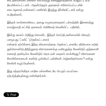
னர்,நன்​கொடைகளைச் சரிபார்த்து எண்​ணுவதற்​காக மேலும் 2 பேர்
நியமிக்​கப்​பட்​டனர். அதன்பிறகும் குறை​கள் சரிசெய்​யப்​பட​வில்​
லை.ஆனால்,என்​னைப் பணி​யில் இருந்து நீக்​கி​விட்​டனர் என்று
கூறி​யுள்​ளார்.
இந்தக் காணொலியை, தனது சமூகவலை​தளப் பக்​கத்​தில் இணைத்து
சமாஜ்​வாதி கட்சித் தலைவர் அகிலேஷ் வெளி​யிட்ட பதி​வில்,
இன்று உலகம் அறிந்து கொண்ட இந்​தச் செய்​தி,உண்​மை​யில் மிக​வும்
பழையது.‘ட்​ரஸ்ட்’ (அறக்​கட்​டளை)
என்​றால் நம்​பிக்​கை.இந்த விவ​காரத்தை அறக்​கட்​டளையே தீவிர​மாக எடுத்​
துக்கொண்​டு,நீதித்துறை விசா​ரணைக்கு வலி​யுறுத்த வேண்​டும்.குற்​ற​வாளி​
களைத் தண்​டிக்க வேண்​டும்.அரசு ஏன் மவுனம் காக்​கிறது? விசா​ரணை
கோரிக்​கை​யைக் கண்டு முக்​கியப் புள்​ளி​கள் அஞ்​சுகிறார்​களா? என்று
கேள்வி எழுப்​பி​யுள்​ளார்.
இது உத்தரபிரதேச மாநில மக்களிடையே பெரும் பரபரப்பை
ஏற்படுத்தியுள்ளது என்கிறார்கள்.