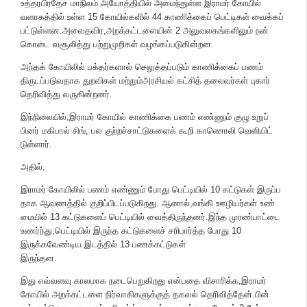
உத்தரபிரதேச மாநிலம் அயோத்தியில் அமைந்துள்ள இராமர் கோயில்
வளாகத்​தில் உள்ள 15 கோயில்​களில் 44 காணிக்கைப் பெட்​டிகள் வைக்​கப்​
பட்​டுள்​ளன.அவைதவிர,அறக்​கட்​டளை​யின் 2 அலு​வல​கங்​களி​லும் நன்​
கொடை வசூலித்து பற்றுமுறிகள் வழங்​கப்​படு​கின்​றன.
அந்தக் கோயிலில் பக்தர்களால் செலுத்தப்படும் காணிக்​கைப் பணம்
திருடப்​படு​வ​தாக துறவி​கள் மற்றும்அரசி​யல் கட்சித் தலை​வர்​கள் புகார்
தெரி​வித்து வருகின்ற​னர்.
இந்​நிலை​யில்,இராமர் கோயில் காணிக்கை பணம் எண்​ணும் குழு உறுப்​
பினர் மகிபால் சிங், பல குற்​றச்​சாட்​டு​களைக் கூறி காணொலி வெளி​யிட்​
டுள்​ளார்.
அதில்,
இராமர் கோயிலில் பணம் எண்​ணும் போது பெட்​டி​யில் 10 கட்​டு​கள் இருப்​ப​
தாக ஆவணத்​தில் குறிப்பிடப்​படு​கிறது. ஆனால்,வங்கி ஊழியர்​கள் உண்​
மை​யில் 13 கட்​டு​களைப் பெட்​டி​யில் வைத்​திருந்​தனர்.இந்த முரண்​பாட்டை
உணர்ந்​து,பெட்​டி​யில் இருந்த கட்​டு​களைச் சரிபார்த்த போது 10
இருக்கவேண்​டிய இடத்​தில் 13 பணக்​கட்​டு​கள்
இருந்​தன.
இது எவ்​வளவு கால​மாக நடை​பெறுகிறது என்​பதை விசா​ரிக்க,இராமர்
கோயில் அறக்​கட்​டளை நிர்​வாகி​களுக்​குத் தகவல் தெரி​வித்​தேன்.பின்​