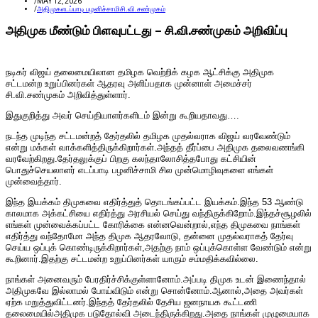
/
MAY 12, 2026
/
அதிமுக
எடப்பாடி பழனிச்சாமி
சி.வி.சண்முகம்
அதிமுக மீண்டும் பிளவுபட்டது – சி.வி.சண்முகம் அறிவிப்பு
நடிகர் விஜய் தலைமையிலான தமிழக வெற்றிக் கழக ஆட்சிக்கு அதிமுக
சட்டமன்ற உறுப்பினர்கள் ஆதரவு அளிப்பதாக முன்னாள் அமைச்சர்
சி.வி.சண்முகம் அறிவித்துள்ளார்.
இதுகுறித்து அவர் செய்தியாளர்களிடம் இன்று கூறியதாவது….
நடந்த முடிந்த சட்டமன்றத் தேர்தலில் தமிழக முதல்வராக விஜய் வரவேண்டும்
என்று மக்கள் வாக்களித்திருக்கிறார்கள்.அந்தத் தீர்ப்பை அதிமுக தலைவணங்கி
வரவேற்கிறது.தேர்தலுக்குப் பிறகு கலந்தாலோசித்தபோது கட்சியின்
பொதுச்செயலாளர் எடப்பாடி பழனிச்சாமி சில முன்மொழிவுகளை எங்கள்
முன்வைத்தார்.
இந்த இயக்கம் திமுகவை எதிர்த்துத் தொடங்கப்பட்ட இயக்கம்.இந்த 53 ஆண்டு
காலமாக அக்கட்சியை எதிர்த்து அரசியல் செய்து வந்திருக்கிறோம்.இந்தச்சூழலில்
எங்கள் முன்வைக்கப்பட்ட கோரிக்கை என்னவென்றால்,எந்த திமுகவை நாங்கள்
எதிர்த்து வந்தோமோ அந்த திமுக ஆதரவோடு, தன்னை முதல்வராகத் தேர்வு
செய்ய ஒப்புக் கொண்டிருக்கிறார்கள்,அதற்கு நாம் ஒப்புக்கொள்ள வேண்டும் என்று
கூறினார்.இதற்கு சட்டமன்ற உறுப்பினர்கள் யாரும் சம்மதிக்கவில்லை.
நாங்கள் அனைவரும் பேரதிர்ச்சிக்குள்ளானோம்.அப்படி திமுக உடன் இணைந்தால்
அதிமுகவே இல்லாமல் போய்விடும் என்று சொன்னோம்.ஆனால்,அதை அவர்கள்
ஏற்க மறுத்துவிட்டனர்.இந்தத் தேர்தலில் தேசிய ஜனநாயக கூட்டணி
தலைமையில்அதிமுக படுதோல்வி அடைந்திருக்கிறது.அதை நாங்கள் முழுமையாக