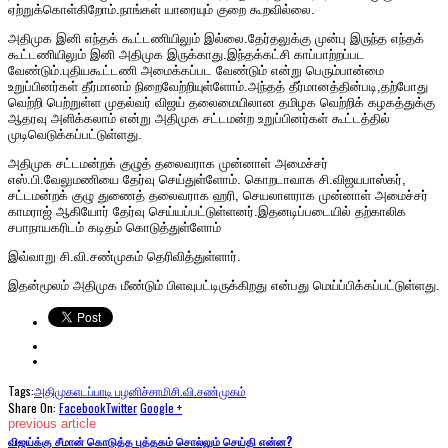
ஏற்றுக்கொள்கிறோம்.நாங்கள் யாரையும் குறை கூறவில்லை.
அதிமுக இனி எந்தக் கூட்டணியிலும் இல்லை.தேர்தலுக்கு முன்பு இருந்த எந்தக்
கூட்டணியிலும் இனி அதிமுக இருக்காது.இந்தக்கட்சி காப்பாற்றப்பட
வேண்டும்.புதியகூட்டணி அமைக்கப்பட வேண்டும் என்று பெரும்பான்மை
உறுப்பினர்கள் தீர்மானம் நிறைவேற்றியுள்ளோம்.அந்தத் தீர்மானத்தின்படி,தற்போது
வெற்றி பெற்றுள்ள முதல்வர் விஜய் தலைமையிலான தமிழக வெற்றிக் கழகத்துக்கு
ஆதரவு அளிக்கலாம் என்று அதிமுக சட்டமன்ற உறுப்பினர்கள் கூட்டத்தில்
முடிவெடுக்கப்பட்டுள்ளது.
அதிமுக சட்டமன்றக் குழுத் தலைவராக முன்னாள் அமைச்சர்
எஸ்.பி.வேலுமணியை தேர்வு செய்துள்ளோம். கொறடாவாக சி.விஜயபாஸ்கர்,
சட்டமன்றக் குழு துணைத் தலைவராக ஹரி, செயலாளராக முன்னாள் அமைச்சர்
காமராஜ் ஆகியோர் தேர்வு செய்யப்பட்டுள்ளனர்.இதனடிப்படையில் தற்காலிக
சபாநாயகரிடம் கடிதம் கொடுத்துள்ளோம்
இவ்வாறு சி.வி.சண்முகம் தெரிவித்துள்ளார்.
இதன்மூலம் அதிமுக மீண்டும் பிளவுபட்டிருக்கிறது என்பது மெய்ப்பிக்கப்பட்டுள்ளது.
Tags:
அதிமுக
எடப்பாடி பழனிச்சாமி
சி.வி.சண்முகம்
Share On:
Facebook
Twitter
Google +
previous article
விஜய்க்கு சீமான் கொடுத்த புத்தகம் சொல்லும் செய்தி என்ன?