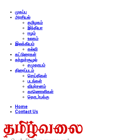
முகப்பு
அரசியல்
தமிழகம்
இந்தியா
ஈழம்
உலகம்
இலக்கியம்
கல்வி
கட்டுரைகள்
சுற்றுச்சூழல்
சமுதாயம்
திரைப்படம்
செய்திகள்
படங்கள்
விமர்சனம்
காணொளிகள்
தொடர்புக்கு
Home
Contact Us