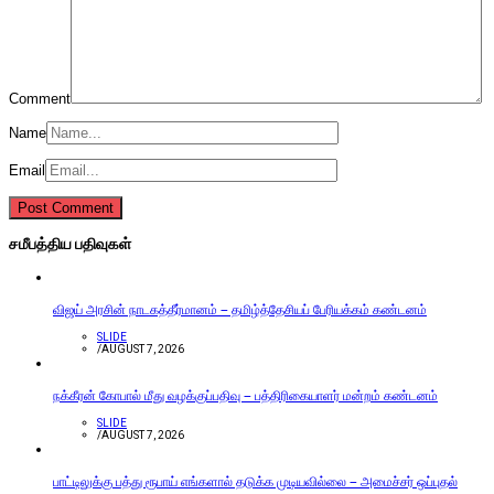
Comment
Name
Email
சமீபத்திய பதிவுகள்
விஜய் அரசின் நாடகத்தீர்மானம் – தமிழ்த்தேசியப் பேரியக்கம் கண்டனம்
SLIDE
/
AUGUST 7, 2026
நக்கீரன் கோபால் மீது வழக்குப்பதிவு – பத்திரிகையாளர் மன்றம் கண்டனம்
SLIDE
/
AUGUST 7, 2026
பாட்டிலுக்கு பத்து ரூபாய் எங்களால் தடுக்க முடியவில்லை – அமைச்சர் ஒப்புதல்