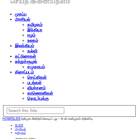
முகப்பு
அரசியல்
தமிழகம்
இந்தியா
ஈழம்
உலகம்
இலக்கியம்
கல்வி
கட்டுரைகள்
சுற்றுச்சூழல்
சமுதாயம்
திரைப்படம்
செய்திகள்
படங்கள்
விமர்சனம்
காணொளிகள்
தொடர்புக்கு
HOME
SLIDE
அதிமுக மீண்டும் பிளவுபட்டது – சி.வி.சண்முகம் அறிவிப்பு
SLIDE
அரசியல்
தமிழகம்