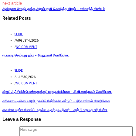
next article
ஆஸ்தான சோதிடருக்கு அரசுப்பதவி கொடுத்த விஜய் – சசிகாந்த் கிண்டல்
Related Posts
SLIDE
/
AUGUST 4, 2026
/
NO COMMENT
எடப்பாடி செய்வது தப்பு – வேலுமணி வெளிப்படை
SLIDE
/
JULY 30, 2026
/
NO COMMENT
விஜய் ஆட்சியில் பெண்களுக்குப் பாதுகாப்பில்லை – சி.வி.சண்முகம் வெளிப்படை
சசிகலா டிடிவியை அதிமுகவில் சேர்க்கவேண்டும் – நிர்வாகிகள் கோரிக்கை
வைகோ அங்க போயிட்டாருல்ல அவர் முடிஞ்சார் – ஆர்.பி.உதயகுமார் பேச்சு
Leave a Response