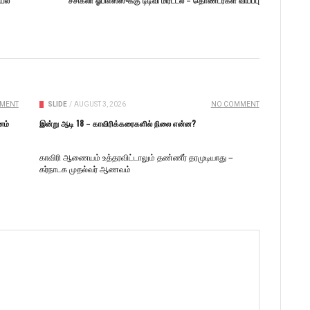
MENT
SLIDE
/
AUGUST 3, 2026
NO COMMENT
னம்
இன்று ஆடி 18 – காவிரிக்கரைகளில் நிலை என்ன?
காவிரி ஆணையம் உத்தரவிட்டாலும் தண்ணீர் தரமுடியாது –
கர்நாடக முதல்வர் ஆணவம்