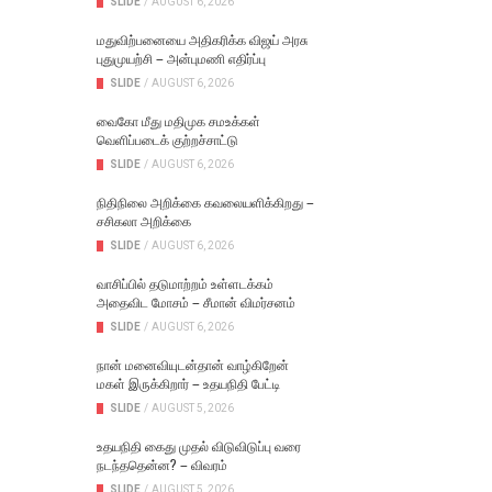
SLIDE
/
AUGUST 6, 2026
மதுவிற்பனையை அதிகரிக்க விஜய் அரசு
புதுமுயற்சி – அன்புமணி எதிர்ப்பு
SLIDE
/
AUGUST 6, 2026
வைகோ மீது மதிமுக சமஉக்கள்
வெளிப்படைக் குற்றச்சாட்டு
SLIDE
/
AUGUST 6, 2026
நிதிநிலை அறிக்கை கவலையளிக்கிறது –
சசிகலா அறிக்கை
SLIDE
/
AUGUST 6, 2026
வாசிப்பில் தடுமாற்றம் உள்ளடக்கம்
அதைவிட மோசம் – சீமான் விமர்சனம்
SLIDE
/
AUGUST 6, 2026
நான் மனைவியுடன்தான் வாழ்கிறேன்
மகள் இருக்கிறார் – உதயநிதி பேட்டி
SLIDE
/
AUGUST 5, 2026
உதயநிதி கைது முதல் விடுவிடுப்பு வரை
நடந்ததென்ன? – விவரம்
SLIDE
/
AUGUST 5, 2026