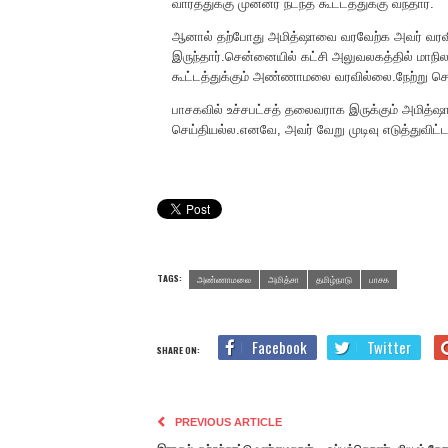
வாரத்துக்கு முன்னர் நடந்த கூட்டத்துக்கு வந்தார்.
ஆனால் தற்போது அமித்ஷாவை வரவேற்க அவர் வரவ
இருந்தார்.சென்னையில் கட்சி அலுவலகத்தில் மாநி
கூட்டத்துக்கும் அண்ணாமலை வரவில்லை.நேற்று சென்ன
பாசகவில் உச்சபட்சத் தலைவராக இருக்கும் அமித
செய்தியல்ல.எனவே, அவர் வேறு முடிவு எடுத்துவிட்ட
TAGS:
அண்ணாமலை
அமித்சா
தமிழ்நாடு
பாசக
Facebook
Twitter
SHARE ON:
PREVIOUS ARTICLE
இராகுல் குற்றச்சாட்டு உண்மைதான் – ஒப்புக்கொண்ட பியூஷ் கோ