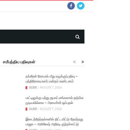
சமீபத்திய பதிவுகள்
நக்கீரன் கோபால் மீது வழக்குப்பதிவு –
பத்திரிகையாளர் மன்றம் கண்டனம்
SLIDE
/
AUGUST 7, 2026
பாட்டிலுக்கு பத்து ரூபாய் எங்களால் தடுக்க
முடியவில்லை – அமைச்சர் ஒப்புதல்
SLIDE
/
AUGUST 7, 2026
இடைத்தேர்தல்களில் திட்டமிட்டு தோற்றது
பாஜக – அகிலேஷ் அதிரடி குற்றச்சாட்டு