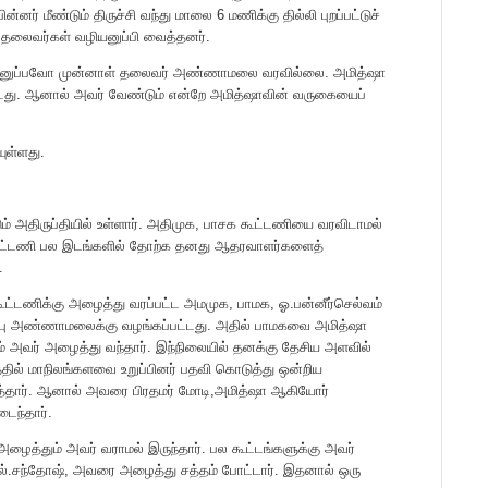
்னர் மீண்டும் திருச்சி வந்து மாலை 6 மணிக்கு தில்லி புறப்பட்டுச்
 தலைவர்கள் வழியனுப்பி வைத்தனர்.
யனுப்பவோ முன்னாள் தலைவர் அண்ணாமலை வரவில்லை. அமித்ஷா
ட்டது. ஆனால் அவர் வேண்டும் என்றே அமித்ஷாவின் வருகையைப்
ுள்ளது.
ம் அதிருப்தியில் உள்ளார். அதிமுக, பாசக கூட்டணியை வரவிடாமல்
 கூட்டணி பல இடங்களில் தோற்க தனது ஆதரவாளர்களைத்
.
்டணிக்கு அழைத்து வரப்பட்ட அமமுக, பாமக, ஓ.பன்னீர்செல்வம்
பு அண்ணாமலைக்கு வழங்கப்பட்டது. அதில் பாமகவை அமித்ஷா
 அவர் அழைத்து வந்தார். இந்நிலையில் தனக்கு தேசிய அளவில்
தில் மாநிலங்களவை உறுப்பினர் பதவி கொடுத்து ஒன்றிய
த்தார். ஆனால் அவரை பிரதமர் மோடி,அமித்ஷா ஆகியோர்
ைந்தார்.
கு அழைத்தும் அவர் வராமல் இருந்தார். பல கூட்டங்களுக்கு அவர்
ல்.சந்தோஷ், அவரை அழைத்து சத்தம் போட்டார். இதனால் ஒரு