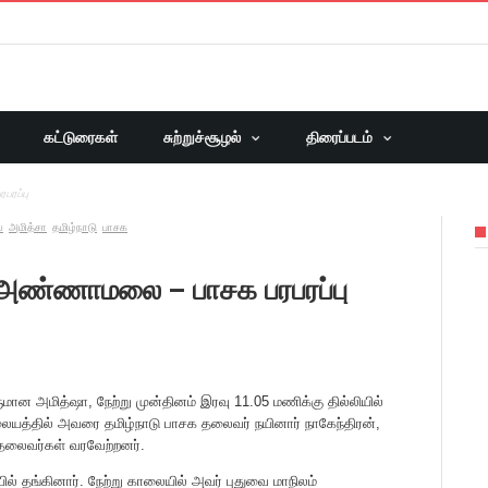
கட்டுரைகள்
சுற்றுச்சூழல்
திரைப்படம்
பரப்பு
ை
அமித்சா
தமிழ்நாடு
பாசக
 அண்ணாமலை – பாசக பரபரப்பு
ான அமித்ஷா, நேற்று முன்தினம் இரவு 11.05 மணிக்கு தில்லியில்
ிலையத்தில் அவரை தமிழ்நாடு பாசக தலைவர் நயினார் நாகேந்திரன்,
தலைவர்கள் வரவேற்றனர்.
ியில் தங்கினார். நேற்று காலையில் அவர் புதுவை மாநிலம்