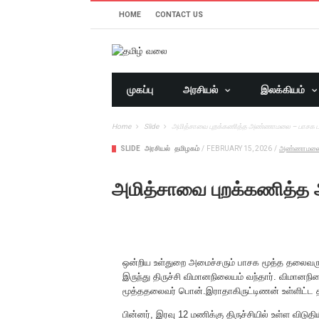
HOME
CONTACT US
முகப்பு
அரசியல்
இலக்கியம்
Home
Slide
அமித்சாவை புறக்கணித்த அண்ணாமலை – பாசக பர
SLIDE
அரசியல்
தமிழகம்
/
FEBRUARY 15, 2026
/
அண்ணாமல
அமித்சாவை புறக்கணித்த
ஒன்றிய உள்துறை அமைச்சரும் பாசக மூத்த தலைவரும
இருந்து திருச்சி விமானநிலையம் வந்தார். விமானந
மூத்ததலைவர் பொன்.இராதாகிருட்டிணன் உள்ளிட்ட 
பின்னர், இரவு 12 மணிக்கு திருச்சியில் உள்ள விடுத