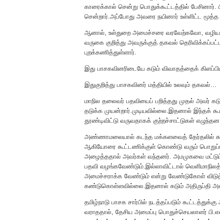
காரைக்கால் சென்று பொதுக்கூட்டத்தில் பேசினார். பின
சென்றார்.அப்போது அவரை நயினார் உள்ளிட்ட மூத்த
ஆனால், உள்துறை அமைச்சரை வரவேற்கவோ, வழி
வருகை குறித்து அவருக்குத் தகவல் தெரிவிக்கப்ப
புறக்கணித்துள்ளார்.
இது பாசகவினரிடையே கடும் விவாதத்தைக் கிளப்பிய
இதுகுறித்து பாசகவினர் மத்தியில் உலவும் தகவல்…
மாநில தலைவர் பதவியைப் பறித்தது முதல் அவர் கடு
தடுக்க முயன்றார்.முடியவில்லை.இதனால் இந்தக்
தூண்டிவிட்டு வருவதாகக் குற்றச்சாட்டுகள் எழுந்தன
அண்ணாமலையால் கடந்த மக்களவைத் தேர்தலில் கூட
ஆகியோரை கூட்டணிக்குள் கொண்டு வரும் பொறுப்
அழைத்ததால் அவர்கள் வந்தனர். அமமுகவை மட்டும்
பதவி வழங்கவேண்டும்.இல்லாவிட்டால் வெளிமாநிலத்
அமைச்சராக்க வேண்டும் என்று வேண்டுகோள் விடு
கண்டுகொள்ளவில்லை.இதனால் கடும் அதிருப்தி அட
தமிழ்நாடு பாசக சார்பில் நடத்தப்படும் கூட்டத்துக்
வராததால், தேசிய அமைப்பு பொதுச்செயலாளர் பி.எ