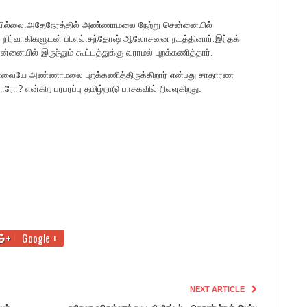
ில்லை.அதேநேரத்தில் அண்ணாமலை நேற்று சென்னையில்
ல நிர்வாகிகளுடன் பி.எல்.சந்தோஷ் ஆலோசனை நடத்தினார்.இந்தக்
ையில் இருந்தும் கூட்டத்துக்கு வராமல் புறக்கணித்தார்.
்ஷாவையே அண்ணாமலை புறக்கணித்திருக்கிறார் என்பது சாதாரண
ாரோ? என்கிற பரபரப்பு தமிழ்நாடு பாசகவில் நிலவுகிறது.
Google +
NEXT ARTICLE
யல்
சசிகலா ஓபிஎஸ்ஸுக்கு டிடிவி மிரட்டல் – தொண்டர்கள் வியப்பு