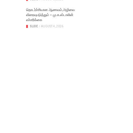
தொடர்ச்சியான ஆணவம்,அழிவை
விரைவுபடுத்தும் – மு.க.ஸ்டாலின்
எச்சரிக்கை
SLIDE
/
AUGUST 4, 2026