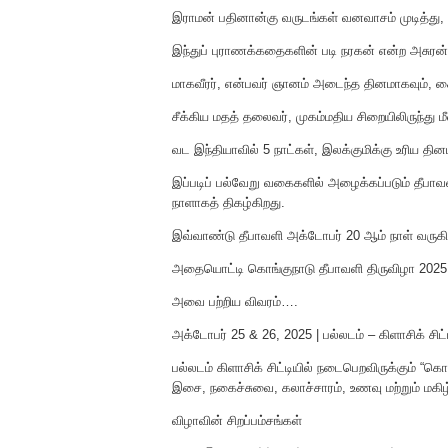
இராமன் பதினான்கு வருடங்கள் வனவாசம் முடித்து, நா
இந்துப் புராணக்கதைகளின் படி நரகன் என்ற அசுரன்
மாகவீரர், என்பவர் ஞானம் அடைந்த தினமாகவும்,
சீக்கிய மதத் தலைவர், முகம்மதிய சிறையிலிருந்து
வட இந்தியாவில் 5 நாட்கள், இலக்குமிக்கு உரிய த
இப்படிப் பல்வேறு வகைகளில் அழைக்கப்படும் தீ
நாளாகத் திகழ்கிறது.
இவ்வாண்டு தீபாவளி அக்டோபர் 20 ஆம் நாள் வருகி
அதையொட்டி கொங்குநாடு தீபாவளி திருவிழா 202
அவை பற்றிய விவரம்….
அக்டோபர் 25 & 26, 2025 | பல்லடம் – கிளாசிக் சிட்
பல்லடம் கிளாசிக் சிட்டியில் நடைபெறவிருக்கும் “க
இசை, நகைச்சுவை, கலாச்சாரம், உணவு மற்றும் மகிழ
விழாவின் சிறப்பம்சங்கள்