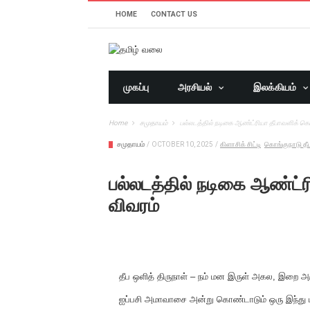
HOME
CONTACT US
முகப்பு
அரசியல்
இலக்கியம்
Home
சமுதாயம்
பல்லடத்தில் நடிகை ஆண்ட்ரியா தீபாவளிக் க
சமுதாயம்
/
OCTOBER 10, 2025
/
கிளாசிக் சிட்டி
கொங்குநாடு தீ
பல்லடத்தில் நடிகை ஆண்ட்
விவரம்
தீப ஒளித் திருநாள் – நம் மன இருள் அகல, இறை அர
ஐப்பசி அமாவாசை அன்று கொண்டாடும் ஒரு இந்து