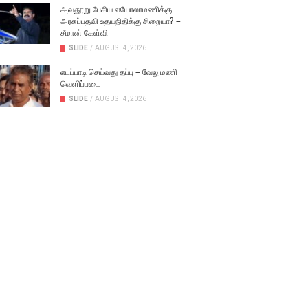
அவதூறு பேசிய லயோலாமணிக்கு
அரசுப்பதவி உதயநிதிக்கு சிறையா? –
சீமான் கேள்வி
SLIDE
/
AUGUST 4, 2026
எடப்பாடி செய்வது தப்பு – வேலுமணி
வெளிப்படை
SLIDE
/
AUGUST 4, 2026