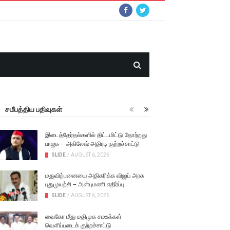
சமீபத்திய பதிவுகள்
இடைத்தேர்தல்களில் திட்டமிட்டு தோற்றது
பாஜக – அகிலேஷ் அதிரடி குற்றச்சாட்டு
SLIDE
/
AUGUST 6, 2026
மதுவிற்பனையை அதிகரிக்க விஜய் அரசு
புதுமுயற்சி – அன்புமணி எதிர்ப்பு
SLIDE
/
AUGUST 6, 2026
வைகோ மீது மதிமுக சமஉக்கள்
வெளிப்படைக் குற்றச்சாட்டு