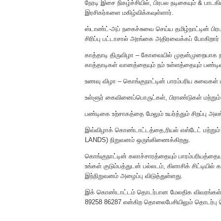
நேரடி இசை நிகழ்ச்சியில், பிரபல நடிகையும் & ப
இரசிகர்களை மகிழ்விக்கவுள்ளார்.
ஸ்டாண்ட்-அப் நகைச்சுவை செய்ய தமிழ்நாட்டின் பி
சிரிப்பு பட்டாசால் அரங்கை அதிரவைக்கப் போகிறார்
காத்தாடி திருவிழா – கோவையில் முதன்முறையாக
காத்தாடிகள் வானத்தையும் நம் உள்ளத்தையும் பண்டிக
உணவு விழா – கொங்குநாட்டின் பாரம்பரிய சுவைகள் மற
உள்ளூர் கைவினைப்பொருட்கள், பிராண்டுகள் மற்ற
பண்டிகை உற்சாகத்தை மேலும் உயர்த்தும் சிறப்பு அ
இவ்விழாக் கொண்டாட்டத்தை,ரியல் எஸ்டேட் மற்றும
LANDS) நிறுவனம் ஒருங்கிணைக்கிறது.
கொங்குநாட்டின் கலாச்சாரத்தையும் பாரம்பரியத்தையு
உங்கள் குடும்பத்துடன் பல்லடம், கிளாசிக் சிட்டி
இந்நிறுவனம் அழைப்பு விடுத்துள்ளது.
இக் கொண்டாட்டம் தொடர்பான மேலதிக விவரங்கள் 
89258 86287 என்கிற தொலைபேசியிலும் தொடர்பு