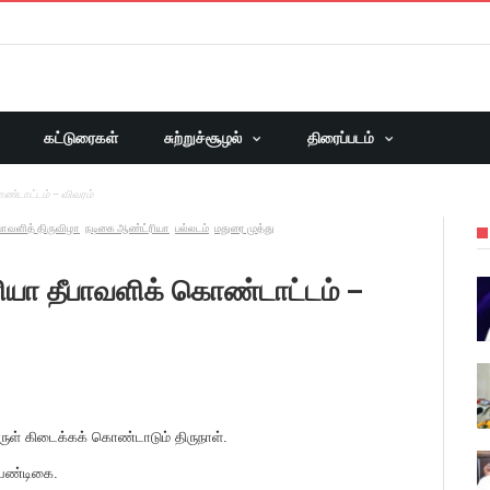
கட்டுரைகள்
சுற்றுச்சூழல்
திரைப்படம்
ொண்டாட்டம் – விவரம்
பாவளித் திருவிழா
நடிகை ஆண்ட்ரியா
பல்லடம்
மதுரை முத்து
ரியா தீபாவளிக் கொண்டாட்டம் –
ுள் கிடைக்கக் கொண்டாடும் திருநாள்.
 பண்டிகை.