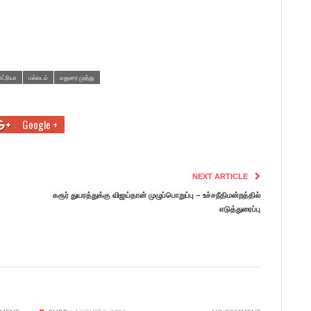
ட்ரியா
பல்லடம்
மதுரை முத்து
Google +
NEXT ARTICLE
கரூர் துயரத்துக்கு விஜய்தான் முழுப்பொறுப்பு – உச்சநீதிமன்றத்தில்
எடுத்துரைப்பு