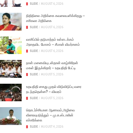
SLIDE
/
AUGUST 6, 2026
நிதிநிலை அறிக்கை கவலையளிக்கிறது –
சசிகலா அறிக்கை
SLIDE
/
AUGUST 6, 2026
வாசிப்பில் தடுமாற்றம் உள்ளடக்கம்
அதைவிட மோசம் – சீமான் விமர்சனம்
SLIDE
/
AUGUST 6, 2026
நான் மனைவியுடன்தான் வாழ்கிறேன்
மகள் இருக்கிறார் – உதயநிதி பேட்டி
SLIDE
/
AUGUST 5, 2026
உதயநிதி கைது முதல் விடுவிடுப்பு வரை
நடந்ததென்ன? – விவரம்
SLIDE
/
AUGUST 5, 2026
தொடர்ச்சியான ஆணவம்,அழிவை
விரைவுபடுத்தும் – மு.க.ஸ்டாலின்
எச்சரிக்கை
SLIDE
/
AUGUST 4, 2026