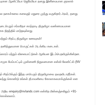
ாடகியுமான ஆண்ட்ரியா ஜெரேமியா தனது இனிமையான குரலால்
ரபல நகைச்சுவை கலைஞர் மதுரை முத்து வருகிறார்.அவர், தனது
 நடைபெறும் சர்வதேச காத்தாடி திருவிழா வண்ணமயமான
ை நிறத்தில் மாற்றவுள்ளது
்றும் சிறப்பு திருவிழா உணவுகள்!
ும் தனித்துவமான பொருட்கள் அடங்கிய கடைகள்.
லங்காரம் மற்றும் விளையாட்டுகள் ஆகியன இடம்பெறவிருக்கின்றன.
் சமூக மேம்பாட்டில் முன்னணி நிறுவனமான என்வி லேண்ட்ஸ் (NV
ம் சிறப்பிக்கும் இந்த மாபெரும் திருவிழாவை தவறவிடாதீர்கள்.
யில் கலந்து கொண்டு உங்கள் தீபாவளியை கோலாகலமாக்குங்கள் என
அறிய enquiry@nvlands.com என்கிற மின்னஞ்சலிலும் +91-
 கொள்ளலாம்.