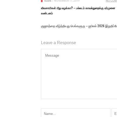
SLIDE
/
NOVEMBER 17, 2019
NO COM
விவசாயிகள் மீது வழக்கா? – பல்லடம் காவல்துறைக்கு ஏர்முனை
கண்டனம்
குஜராத்தை வீழ்த்தியது பெங்களூரு – ஐபிஎல் 2026 இறுதிப்ப
Leave a Response