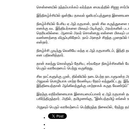
சென்னையில் நந்தம்பாக்கம் வர்த்தக மையத்தில் சிஐஐ சார்
இந்நிகழ்ச்சியில் ஒன்றிய தகவல் ஒலிபரப்புத்துறை இணையமைச
நிகழ்ச்சியில் பேசிய ஏ.ஆர்.ரகுமான், நான் சில கருத்துகளை உ
எனக்கு வட இந்தியர்களை மிகவும் பிடிக்கும், அவர்களின் பட
தெரியவில்லை. ஆனால் அவர் சொன்னது என்னை மிகவும் பாத
வண்ணத்தை விரும்புகிறோம். நாம் அதைச் சிறந்த முறையில் வெ
என்றார்.
நிகழ்ச்சி முடிந்து வெளியே வந்த ஏ.ஆர்.ரகுமானிடம், இந்தி
என பதிலளித்தார்.
தான் கலந்து கொள்ளும் தேசிய, சர்வதேச நிகழ்ச்சிகளின் 
பெரும் வரவேறபைப் பெற்று வருகிறது.
சில நாட்களுக்கு முன், தில்லியில் நடைபெற்ற நாடாளுமன்ற 
அலுவல் மொழியாக மாற்ற வேண்டிய நேரம் வந்துவிட்டது. இ
இந்தியைத்தான் ஆங்கிலத்துக்கு மாற்றாகக் கருத வேண்டும்” எ
இதற்கு எதிர்வினையாக இசையமைப்பாளர் ஏ.ஆர்.ரகுமான் த
பகிர்ந்திருந்தார். அதில், தமிழணங்கு, “இன்பத்தமிழ் எங்கள் உ
அதுவும் பெரும் வரவேற்பைப் பெற்றிருந்த நிலையில், நேற்