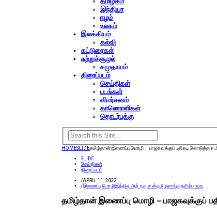
தமிழகம்
இந்தியா
ஈழம்
உலகம்
இலக்கியம்
கல்வி
கட்டுரைகள்
சுற்றுச்சூழல்
சமுதாயம்
திரைப்படம்
செய்திகள்
படங்கள்
விமர்சனம்
காணொளிகள்
தொடர்புக்கு
HOME
SLIDE
தமிழ்தான் இணைப்பு மொழி – பாஜகவுக்குப் பதிலடி கொடுத்த ஏ.
SLIDE
செய்திகள்
திரைப்படம்
/
APRIL 11, 2022
/
இணைப்பு மொழி
இந்தி
ஏ.ஆர்.ரகுமான்
தமிழணங்கு
தமிழ்
பாஜக
தமிழ்தான் இணைப்பு மொழி – பாஜகவுக்குப் பத