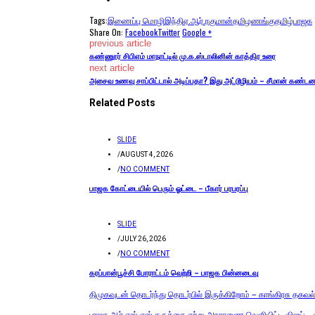
Tags:
இணைப்பு மொழி
இந்தி
ஏ.ஆர்.ரகுமான்
தமிழணங்கு
தமிழ்
பாஜக
Share On:
Facebook
Twitter
Google +
previous article
கண்ணூர் சிபிஎம் மாநாட்டில் மு.க.ஸ்டாலினின் காத்திர உரை
next article
அசைவ உணவு சாப்பிட்டால் அடிப்பதா? இது அட்டூழியம் – சீமான் கண்டன
Related Posts
SLIDE
/
AUGUST 4, 2026
/
NO COMMENT
பாஜக கோட்டையில் பெரும் ஓட்டை – பீகார் பரபரப்பு
SLIDE
/
JULY 26, 2026
/
NO COMMENT
கரப்பான்பூச்சி போராட்டம் வெற்றி – பாஜக பின்னடைவு
திமுகவுடன் தொடர்ந்து தொடர்பில் இருக்கிறோம் – காங்கிரசு தகவல
பாஜக ஆர் எஸ் எஸ் கருத்தை ஏற்று அரசாணை வெளியிட்ட விஜய் – மக