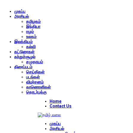
முகப்பு
அரசியல்
தமிழகம்
இந்தியா
ஈழம்
உலகம்
இலக்கியம்
கல்வி
கட்டுரைகள்
சுற்றுச்சூழல்
சமுதாயம்
திரைப்படம்
செய்திகள்
படங்கள்
விமர்சனம்
காணொளிகள்
தொடர்புக்கு
Home
Contact Us
முகப்பு
அரசியல்