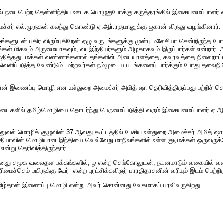
பில் நடைபெற்ற தென்னிந்திய ஊடக பொழுதுபோக்கு கருத்தரங்கில் இசையமைப்பாளர் ஏ
்சர் எல்.முருகன் கலந்து கொண்டு ஏ.ஆர்.ரகுமானுக்கு ஐகான் விருது வழங்கினார்.
ங்களுடன் பகிர விரும்புகிறேன்.ஏழு வருடங்களுக்கு முன்பு மலேசியா சென்றிருந்த போத
ங்கள் மிகவும் அருமையாகவும், வடஇந்தியர்களும் அழகாகவும் இருப்பார்கள் என்றார். 
ித்தது. மக்கள் வண்ணங்களால் தங்களின் அடையாளத்தை, கவுரவத்தை நிலைநாட்ட வி
ளிப்படுத்த வேண்டும். மற்றவர்கள் நம்முடைய படங்களைப் பார்க்கும் போது தலைநிமிர்
 தான் இணைப்பு மொழி என உள்துறை அமைச்சர் அமித் ஷா தெரிவித்திருப்பது பற்றிச் ச
மேடைகளில் தமிழ்மொழியை தொடர்ந்து பெருமைப்படுத்தி வரும் இசையமைப்பாளர் ஏ.ஆர
அலுவல் மொழிக் குழுவின் 37 ஆவது கூட்டத்தில் பேசிய உள்துறை அமைச்சர் அமித் ஷா,
ந்தியாவின் மொழியான இந்தியை வெவ்வேறு மாநிலங்களில் உள்ள குடிமக்கள் ஒருவருக
ன்று தெரிவித்திருந்தார்.
னது சமூக வலைதள பக்கங்களில், ழ என்ற செங்கோலுடன், நடனமாடும் வகையில் வரை
ரிமைச்செம் பயிருக்கு வேர்” என்ற புரட்சிக்கவிஞர் பாரதிதாசனின் வரியும் இடம் பெற்றிர
று தமிழ்தான் இணைப்பு மொழி என்று அவர் சொன்னது வேகமாகப் பரவிவருகிறது.