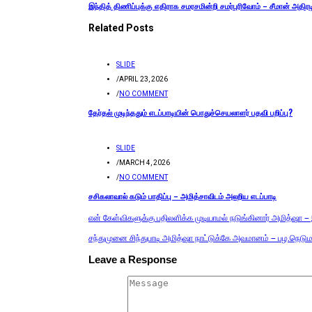
இந்தித் திணிப்புக்கு எதிராக சமரசமின்றி சமர்புரிவோம் – சீமான் அதிரட
Related Posts
SLIDE
/
APRIL 23, 2026
/
NO COMMENT
தேர்தல் முடிந்ததும் எடப்பாடியின் பொதுச்செயலாளர் பதவி பறிப்பு?
SLIDE
/
MARCH 4, 2026
/
NO COMMENT
சசிகலாவால் கடும் பாதிப்பு – அமித்சாவிடம் அலறிய எடப்பாடி
என் கேள்விகளுக்கு பதிலளிக்க முடியாமல் நடுங்கினார் அமித்ஷா –
சந்துமுனை சிந்துபாடி அமித்ஷா நாட்டுக்கே அவமானம் – பழ.நெடு
Leave a Response