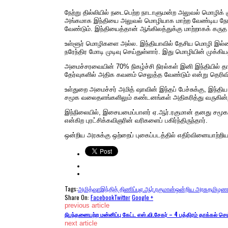
நேற்று தில்லியில் நடைபெற்ற நாடாளுமன்ற அலுவல் மொழிக் கு
அங்கமாக இந்தியை அலுவல் மொழியாக மாற்ற வேண்டிய நேரம்
வேண்டும். இந்தியைத்தான் ஆங்கிலத்துக்கு மாற்றாகக் கருத
உள்ளூர் மொழிகளை அல்ல. இந்தியாவில் தேசிய மொழி இல்லை 
நரேந்திர மோடி முடிவு செய்துள்ளார். இது மொழியின் முக்கிய
அமைச்சரவையின் 70% நிகழ்ச்சி நிரல்கள் இனி இந்தியில் தா
தேர்வுகளில் அதிக கவனம் செலுத்த வேண்டும் என்று தெரிவி
உள்துறை அமைச்சர் அமித் ஷாவின் இந்தப் பேச்சுக்கு, இந்தி
சமூக வலைதளங்களிலும் கண்டனங்கள் அதிகரித்து வருகின
இந்நிலையில், இசையமைப்பாளர் ஏ.ஆர்.ரகுமான் தனது சமூக வ
என்கிற புரட்சிக்கவிஞரின் வரிகளைப் பகிர்ந்திருந்தார்.
ஒன்றிய அரசுக்கு ஒற்றைப் புகைப்படத்தில் எதிர்வினையாற்றி
Tags:
அமித்ஷா
இந்தித் திணிப்பு
ஏ.ஆர்.ரகுமான்
ஒன்றிய அரசு
தமிழணங
Share On:
Facebook
Twitter
Google +
previous article
நிபந்தனையற்ற மன்னிப்பு கேட்ட எஸ்.வி.சேகர் – 4 பத்திரம் தாக்கல் செ
next article