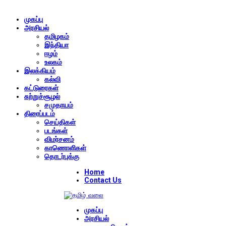
முகப்பு
அரசியல்
தமிழகம்
இந்தியா
ஈழம்
உலகம்
இலக்கியம்
கல்வி
கட்டுரைகள்
சுற்றுச்சூழல்
சமுதாயம்
திரைப்படம்
செய்திகள்
படங்கள்
விமர்சனம்
காணொளிகள்
தொடர்புக்கு
Home
Contact Us
முகப்பு
அரசியல்