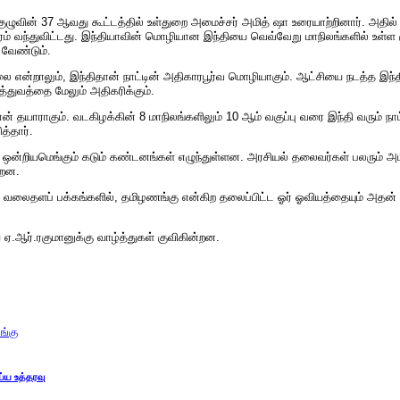
ழுவின் 37 ஆவது கூட்டத்தில் உள்துறை அமைச்சர் அமித் ஷா உரையாற்றினார். அதில் அவ
 வந்துவிட்டது. இந்தியாவின் மொழியான இந்தியை வெவ்வேறு மாநிலங்களில் உள்ள 
 வேண்டும்.
என்றாலும், இந்திதான் நாட்டின் அதிகாரபூர்வ மொழியாகும். ஆட்சியை நடத்த இந்
த்துவத்தை மேலும் அதிகரிக்கும்.
ன் தயாராகும். வடகிழக்கின் 8 மாநிலங்களிலும் 10 ஆம் வகுப்பு வரை இந்தி வரும் நா
த்தார்.
ய ஒன்றியமெங்கும் கடும் கண்டனங்கள் எழுந்துள்ளன. அரசியல் தலைவர்கள் பலரும் அமி
்றன.
லைதளப் பக்கங்களில், தமிழணங்கு என்கிற தலைப்பிட்ட ஓர் ஓவியத்தையும் அதன் கீழே
ய ஏ.ஆர்.ரகுமானுக்கு வாழ்த்துகள் குவிகின்றன.
்கு
ய்ய உத்தரவு