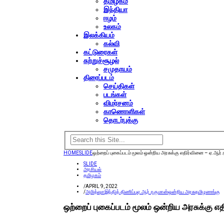
தமிழகம்
இந்தியா
ஈழம்
உலகம்
இலக்கியம்
கல்வி
கட்டுரைகள்
சுற்றுச்சூழல்
சமுதாயம்
திரைப்படம்
செய்திகள்
படங்கள்
விமர்சனம்
காணொளிகள்
தொடர்புக்கு
HOME
SLIDE
ஒற்றைப் புகைப்படம் மூலம் ஒன்றிய அரசுக்கு எதிர்வினை – ஏ.ஆர்.ர
SLIDE
அரசியல்
தமிழகம்
/
APRIL 9, 2022
/
அமித்ஷா
இந்தித் திணிப்பு
ஏ.ஆர்.ரகுமான்
ஒன்றிய அரசு
தமிழணங்கு
ஒற்றைப் புகைப்படம் மூலம் ஒன்றிய அரசுக்கு எத