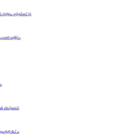
அதிரடி குற்றச்சாட்டு
ுமணி எதிர்ப்பு
கை
ன் விமர்சனம்
யநிதி பேட்டி