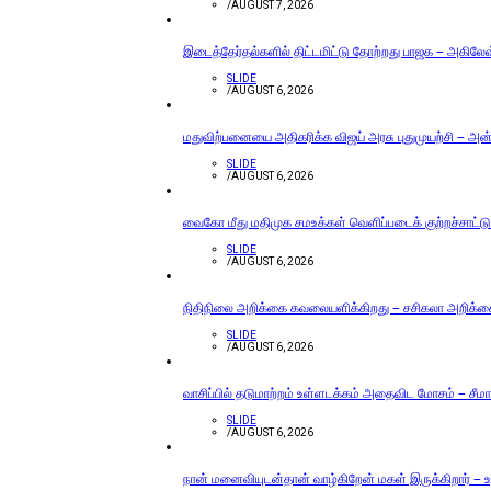
/
AUGUST 7, 2026
இடைத்தேர்தல்களில் திட்டமிட்டு தோற்றது பாஜக – அகிலேஷ் 
SLIDE
/
AUGUST 6, 2026
மதுவிற்பனையை அதிகரிக்க விஜய் அரசு புதுமுயற்சி – அன்ப
SLIDE
/
AUGUST 6, 2026
வைகோ மீது மதிமுக சமஉக்கள் வெளிப்படைக் குற்றச்சாட்டு
SLIDE
/
AUGUST 6, 2026
நிதிநிலை அறிக்கை கவலையளிக்கிறது – சசிகலா அறிக்
SLIDE
/
AUGUST 6, 2026
வாசிப்பில் தடுமாற்றம் உள்ளடக்கம் அதைவிட மோசம் – சீமா
SLIDE
/
AUGUST 6, 2026
நான் மனைவியுடன்தான் வாழ்கிறேன் மகள் இருக்கிறார் – உத