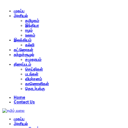
முகப்பு
அரசியல்
தமிழகம்
இந்தியா
ஈழம்
உலகம்
இலக்கியம்
கல்வி
கட்டுரைகள்
சுற்றுச்சூழல்
சமுதாயம்
திரைப்படம்
செய்திகள்
படங்கள்
விமர்சனம்
காணொளிகள்
தொடர்புக்கு
Home
Contact Us
முகப்பு
அரசியல்