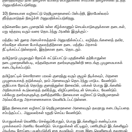
குறைதீர்க்கும் நாள் நிகழ்ச்சி போன்ற பொதுமக்கள் சார்பான நிகழ்ச்சிகள் நடத்த
அனுமதிக்கப்படுகிறது.
10) நிலையான வழிகாட்டு நெறிமுறைகளைப் பின்பற்றி, இராமேஸ்வரம்
தீர்த்தமாடுதல் நிகழ்ச்சி அனுமதிக்கப்படுகிறது.
ஏற்கெனவே நடைமுறையில் உள்ள கீழ்க்காணும் செயல்பாடுகளுக்கான தடைகள்,
மறு உத்தரவு வரும் வரை தொடர்ந்து அமலில் இருக்கும்:-
மத்திய உள் துறை அமைச்சகத்தால் அனுமதிக்கப்பட்ட வழித்தடங்களைத் தவிர,
சர்வதேச விமான போக்குவரத்திற்கான தடை மத்திய அரசால்
நீட்டிக்கப்பட்டுள்ளதால், இதற்கான தடை தொடரும்.
தமிழ்நாடு முழுவதும் நோய்க் கட்டுப்பாட்டு பகுதிகளில் தற்போதுள்ள
நடைமுறைகளின்படி, எந்தவிதமான தளர்வுகளுமின்றி ஊரடங்கு முழுமையாகக்
கடைபிடிக்கப்படும்.
தமிழ்நாட்டில் கொரோனா பரவல் குறைந்து வரும் சூழல் நீடிக்கவும், அதனை
முழுமையாகத் தடுக்கவும், நாம் அனைவரும் தொடர்ந்து பாடுபட வேண்டும்.
குறிப்பாக நோய்த் தொற்று குறைந்துள்ள நிலையில், மக்கள் பொது இடங்களில்
அதிகமாகக் கூடுவதைத் தவிர்த்து, விழிப்புணர்வுடன் செயல்பட வேண்டும்.
பல்வேறு தளர்வுகளுக்கு தனித்தனியே நிலையான வழிகாட்டு நெறிமுறைகள்
அவ்வப்போது அரசாணைகளாக வெளியிடப்பட்டுள்ளன.
இந்த நிலையான வழிகாட்டு நெறிமுறைகளை அனைவரும் தவறாது கடைபிடிப்பதை
சம்பந்தப்பட்ட அலுவலர்கள் உறுதி செய்ய வேண்டும்.
பொதுமக்கள் வெளியே செல்லும்போதும், பொது இடங்களிலும் கண்டிப்பாக
முகக்கவசம் அணிய வேண்டும். பொதுமக்கள் வீட்டிலும், பணிபுரியும் இடங்களிலும்
அடிக்கடி சோப்பை பயன்படுத்தி கை கழுவியும், சமூக இடைவெளியைத் தவறாமல்