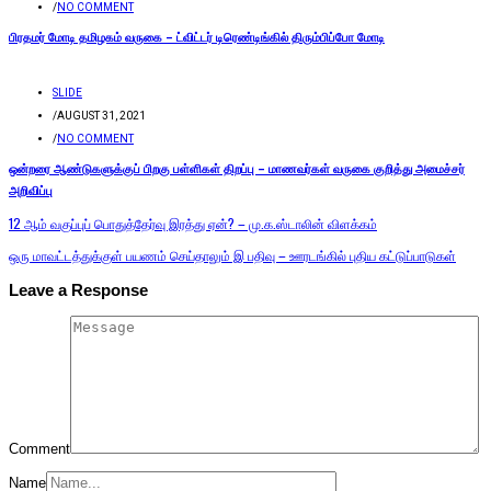
/
NO COMMENT
பிரதமர் மோடி தமிழகம் வருகை – ட்விட்டர் டிரெண்டிங்கில் திரும்பிப்போ மோடி
SLIDE
/
AUGUST 31, 2021
/
NO COMMENT
ஒன்றரை ஆண்டுகளுக்குப் பிறகு பள்ளிகள் திறப்பு – மாணவர்கள் வருகை குறித்து அமைச்சர்
அறிவிப்பு
12 ஆம் வகுப்புப் பொதுத்தேர்வு இரத்து ஏன்? – மு.க.ஸ்டாலின் விளக்கம்
ஒரு மாவட்டத்துக்குள் பயணம் செய்தாலும் இ பதிவு – ஊரடங்கில் புதிய கட்டுப்பாடுகள்
Leave a Response
Comment
Name