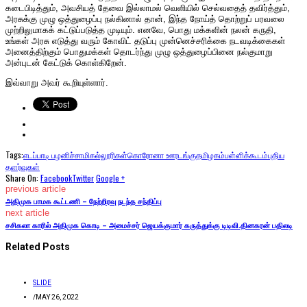
கடைபிடித்தும், அவசியத் தேவை இல்லாமல் வெளியில் செல்வதைத் தவிர்த்தும்,
அரசுக்கு முழு ஒத்துழைப்பு நல்கினால் தான், இந்த நோய்த் தொற்றுப் பரவலை
முற்றிலுமாகக் கட்டுப்படுத்த முடியும். எனவே, பொது மக்களின் நலன் கருதி,
உங்கள் அரசு எடுத்து வரும் கோவிட் தடுப்பு முன்னெச்சரிக்கை நடவடிக்கைகள்
அனைத்திற்கும் பொதுமக்கள் தொடர்ந்து முழு ஒத்துழைப்பினை நல்குமாறு
அன்புடன் கேட்டுக் கொள்கிறேன்.
இவ்வாறு அவர் கூறியுள்ளார்.
Tags:
எடப்பாடி பழனிச்சாமி
கல்லூரிகள்
கொரோனா ஊரடங்கு
தமிழகம்
பள்ளிக்கூடம்
புதிய
தளர்வுகள்
Share On:
Facebook
Twitter
Google +
previous article
அதிமுக பாமக கூட்டணி – நேற்றிரவு நடந்த சந்திப்பு
next article
சசிகலா காரில் அதிமுக கொடி – அமைச்சர் ஜெயக்குமார் கருத்துக்கு டிடிவி.தினகரன் பதிலடி
Related Posts
SLIDE
/
MAY 26, 2022