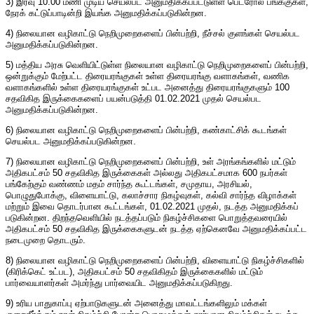
3) இரவு 10.00 மணி முடிய செயல்பட அனுமதிக்கப்பட்டுள்ள பெட்ரோல் பங்க்குகள்,
நேரக் கட்டுப்பாடின்றி இயங்க அனுமதிக்கப்படுகின்றன.
4) நிலையான வழிகாட்டு நெறிமுறைகளைப் பின்பற்றி, நீச்சல் குளங்கள் செயல்பட
அனுமதிக்கப்படுகின்றன.
5) மத்திய அரசு வெளியிட்டுள்ள நிலையான வழிகாட்டு நெறிமுறைகளைப் பின்பற்றி,
ஒன்றுக்கும் மேற்பட்ட திரையரங்குகள் உள்ள திரையரங்கு வளாகங்கள், வணிக
வளாகங்களில் உள்ள திரையரங்குகள் உட்பட அனைத்து திரையரங்குகளும் 100
சதவிகித இருக்கைகளைப் பயன்படுத்தி 01.02.2021 முதல் செயல்பட
அனுமதிக்கப்படுகின்றன.
6) நிலையான வழிகாட்டு நெறிமுறைகளைப் பின்பற்றி, கண்காட்சிக் கூடங்கள்
செயல்பட அனுமதிக்கப்படுகின்றன.
7) நிலையான வழிகாட்டு நெறிமுறைகளைப் பின்பற்றி, உள் அரங்கங்களில் மட்டும்
அதிகபட்சம் 50 சதவிகித இருக்கைகள் அல்லது அதிகபட்சமாக 600 நபர்கள்
பங்கேற்கும் வண்ணம் மதம் சார்ந்த கூட்டங்கள், சமுதாய, அரசியல்,
பொழுதுபோக்கு, விளையாட்டு, கலாச்சார நிகழ்வுகள், கல்வி சார்ந்த விழாக்கள்
மற்றும் இவை தொடர்பான கூட்டங்கள், 01.02.2021 முதல், நடத்த அனுமதிக்கப்
படுகின்றன. திறந்தவெளியில் நடத்தப்படும் நிகழ்ச்சிகளை பொறுத்தவரையில்
அதிகபட்சம் 50 சதவிகித இருக்கைகளுடன் நடத்த ஏற்கெனவே அனுமதிக்கப்பட்ட
நடைமுறை தொடரும்.
8) நிலையான வழிகாட்டு நெறிமுறைகளைப் பின்பற்றி, விளையாட்டு நிகழ்ச்சிகளில்
(கிரிக்கெட் உட்பட), அதிகபட்சம் 50 சதவிகிதம் இருக்கைகளில் மட்டும்
பார்வையாளர்கள் அமர்ந்து பார்வையிட அனுமதிக்கப்படுகிறது.
9) உரிய பாதுகாப்பு ஏற்பாடுகளுடன் அனைத்து மாவட்டங்களிலும் மக்கள்