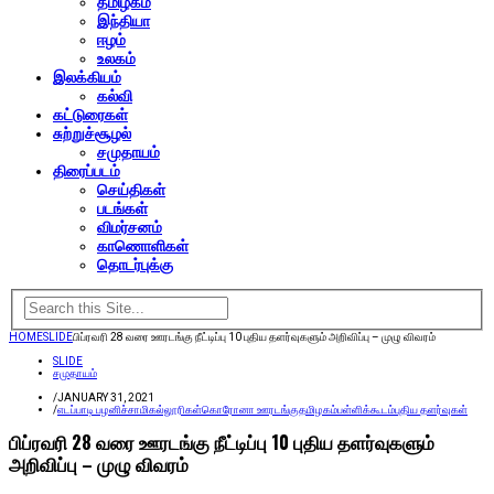
தமிழகம்
இந்தியா
ஈழம்
உலகம்
இலக்கியம்
கல்வி
கட்டுரைகள்
சுற்றுச்சூழல்
சமுதாயம்
திரைப்படம்
செய்திகள்
படங்கள்
விமர்சனம்
காணொளிகள்
தொடர்புக்கு
HOME
SLIDE
பிப்ரவரி 28 வரை ஊரடங்கு நீட்டிப்பு 10 புதிய தளர்வுகளும் அறிவிப்பு – முழு விவரம்
SLIDE
சமுதாயம்
/
JANUARY 31, 2021
/
எடப்பாடி பழனிச்சாமி
கல்லூரிகள்
கொரோனா ஊரடங்கு
தமிழகம்
பள்ளிக்கூடம்
புதிய தளர்வுகள்
பிப்ரவரி 28 வரை ஊரடங்கு நீட்டிப்பு 10 புதிய தளர்வுகளும்
அறிவிப்பு – முழு விவரம்