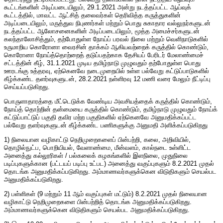
கூட்டங்களின் அடிப்படையிலும், 29.1.2021 அன்று நடத்தப்பட்ட ஆய்வுக்
கூட்டத்தில், மாவட்ட ஆட்சித் தலைவர்கள் தெரிவித்த கருத்துகளின்
அடிப்படையிலும், மருத்துவ நிபுணர்கள் மற்றும் பொது சுகாதார வல்லுநர்களுடன்
நடத்தப்பட்ட ஆலோசனைகளின் அடிப்படையிலும், மூத்த அமைச்சர்களுடன்
கலந்தாலோசித்தும், தற்போதுள்ள நோய்ப் பரவல் நிலை மற்றும் வெளிநாடுகளில்
உருமாறிய கொரோனா வைரசின் தாக்கம் ஆகியவற்றைக் கருத்தில் கொண்டும்,
கொரோனா நோய்த்தொற்றைத் தடுப்பதற்காக தேசியப் பேரிடர் மேலாண்மைச்
சட்டத்தின் கீழ், 31.1.2021 முடிய தமிழ்நாடு முழுவதும் தற்போதுள்ள பொது
ஊரடங்கு உத்தரவு, ஏற்கெனவே நடைமுறையில் உள்ள பல்வேறு கட்டுப்பாடுகளில்
கீழ்க்கண்ட தளர்வுகளுடன், 28.2.2021 நள்ளிரவு 12 மணி வரை மேலும் நீட்டிப்பு
செய்யப்படுகிறது.
பொருளாதாரத்தை மீட்டெடுக்க வேண்டிய அவசியத்தைக் கருத்தில் கொண்டும்,
நோய்த் தொற்றின் தன்மையை கருத்தில் கொண்டும், தமிழ்நாடு முழுவதும் நோய்க்
கட்டுப்பாட்டுப் பகுதி தவிர மற்ற பகுதிகளில் ஏற்கெனவே அனுமதிக்கப்பட்ட
பல்வேறு தளர்வுகளுடன் கீழ்க்கண்ட பணிகளுக்கு அனுமதி அளிக்கப்படுகிறது
1) நிலையான வழிகாட்டு நெறிமுறைகளைப் பின்பற்றி, கலை, அறிவியில்,
தொழில்நுட்ப, பொறியியல், வேளாண்மை, மீன்வளம், கால்நடை உள்ளிட்ட
அனைத்து கல்லூரிகள் / பல்கலைக் கழகங்களில் இளநிலை, முதுநிலை
படிப்புகளுக்கான (பட்டயப் படிப்பு உட்பட) அனைத்து வகுப்புகளும் 8.2.2021 முதல்
தொடங்க அனுமதிக்கப்படுகிறது. அம்மாணவர்களுக்கென விடுதிகளும் செயல்பட
அனுமதிக்கப்படுகிறது.
2) பள்ளிகள் (9 மற்றும் 11 ஆம் வகுப்புகள் மட்டும்) 8.2.2021 முதல் நிலையான
வழிகாட்டு நெறிமுறைகளை பின்பற்றித் தொடங்க அனுமதிக்கப்படுகிறது.
அம்மாணவர்களுக்கென விடுதிகளும் செயல்பட அனுமதிக்கப்படுகிறது.