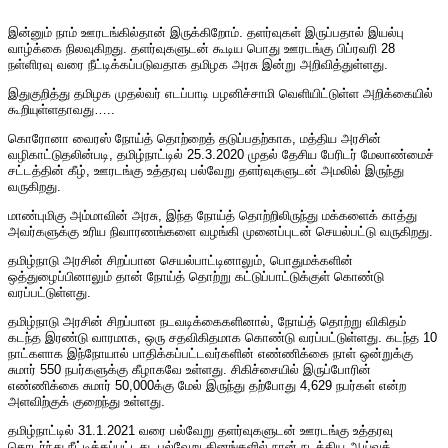
இன்னும் நாம் ஊரடங்கில்தான் இருக்கிறோம். தளர்வுகள் இருப்பதால் இயல்பு
வாழ்க்கை நிலவுகிறது. தளர்வுகளுடன் கூடிய பொது ஊரடங்கு பிப்ரவரி 28
நள்ளிரவு வரை நீட்டிக்கப்படுவதாக தமிழக அரசு இன்று அறிவித்துள்ளது.
இதுகுறித்து தமிழக முதல்வர் எடப்பாடி பழனிச்சாமி வெளியிட்டுள்ள அறிக்கையில்
கூறியுள்ளதாவது…..
கொரோனா வைரஸ் நோய்த் தொற்றைத் தடுப்பதற்காக, மத்திய அரசின்
வழிகாட்டுதலின்படி, தமிழ்நாட்டில் 25.3.2020 முதல் தேசிய பேரிடர் மேலாண்மைச்
சட்டத்தின் கீழ், ஊரடங்கு உத்தரவு பல்வேறு தளர்வுகளுடன் அமலில் இருந்து
வருகிறது.
மாண்புமிகு அம்மாவின் அரசு, இந்த நோய்த் தொற்றிலிருந்து மக்களைக் காத்து
அவர்களுக்கு உரிய நிவாரணங்களை வழங்கி முனைப்புடன் செயல்பட்டு வருகிறது.
தமிழ்நாடு அரசின் சிறப்பான செயல்பாட்டினாலும், பொதுமக்களின்
ஒத்துழைப்பினாலும் தான் நோய்த் தொற்று கட்டுப்பாட்டுக்குள் கொண்டு
வரப்பட்டுள்ளது.
தமிழ்நாடு அரசின் சிறப்பான நடவடிக்கைகளினால், நோய்த் தொற்று விகிதம்
கடந்த இரண்டு வாரமாக, ஒரு சதவிகிதமாக கொண்டு வரப்பட்டுள்ளது. கடந்த 10
நாட்களாக இந்நோயால் பாதிக்கப்பட்டவர்களின் எண்ணிக்கை நாள் ஒன்றுக்கு
சுமார் 550 நபர்களுக்கு கீழாகவே உள்ளது. சிகிச்சையில் இருப்போரின்
எண்ணிக்கை சுமார் 50,000க்கு மேல் இருந்து தற்போது 4,629 நபர்கள் என்ற
அளவிற்குக் குறைந்து உள்ளது.
தமிழ்நாட்டில் 31.1.2021 வரை பல்வேறு தளர்வுகளுடன் ஊரடங்கு உத்தரவு
தொடர்ந்து நீட்டிக்கப்பட்டது. பல்வேறு தினங்களில் நான் நடத்திய ஆய்வுக்