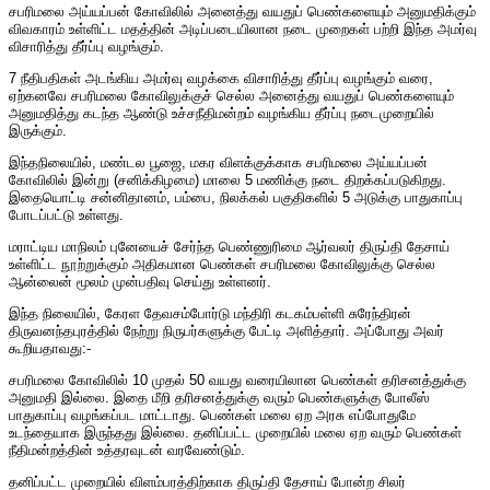
சபரிமலை அய்யப்பன் கோவிலில் அனைத்து வயதுப் பெண்களையும் அனுமதிக்கும்
விவகாரம் உள்ளிட்ட மதத்தின் அடிப்படையிலான நடை முறைகள் பற்றி இந்த அமர்வு
விசாரித்து தீர்ப்பு வழங்கும்.
7 நீதிபதிகள் அடங்கிய அமர்வு வழக்கை விசாரித்து தீர்ப்பு வழங்கும் வரை,
ஏற்கனவே சபரிமலை கோவிலுக்குச் செல்ல அனைத்து வயதுப் பெண்களையும்
அனுமதித்து கடந்த ஆண்டு உச்சநீதிமன்றம் வழங்கிய தீர்ப்பு நடைமுறையில்
இருக்கும்.
இந்தநிலையில், மண்டல பூஜை, மகர விளக்குக்காக சபரிமலை அய்யப்பன்
கோவிலில் இன்று (சனிக்கிழமை) மாலை 5 மணிக்கு நடை திறக்கப்படுகிறது.
இதையொட்டி சன்னிதானம், பம்பை, நிலக்கல் பகுதிகளில் 5 அடுக்கு பாதுகாப்பு
போடப்பட்டு உள்ளது.
மராட்டிய மாநிலம் புனேயைச் சேர்ந்த பெண்ணுரிமை ஆர்வலர் திருப்தி தேசாய்
உள்ளிட்ட நூற்றுக்கும் அதிகமான பெண்கள் சபரிமலை கோவிலுக்கு செல்ல
ஆன்லைன் மூலம் முன்பதிவு செய்து உள்ளனர்.
இந்த நிலையில், கேரள தேவசம்போர்டு மந்திரி கடகம்பள்ளி சுரேந்திரன்
திருவனந்தபுரத்தில் நேற்று நிருபர்களுக்கு பேட்டி அளித்தார். அப்போது அவர்
கூறியதாவது:-
சபரிமலை கோவிலில் 10 முதல் 50 வயது வரையிலான பெண்கள் தரிசனத்துக்கு
அனுமதி இல்லை. இதை மீறி தரிசனத்துக்கு வரும் பெண்களுக்கு போலீஸ்
பாதுகாப்பு வழங்கப்பட மாட்டாது. பெண்கள் மலை ஏற அரசு எப்போதுமே
உடந்தையாக இருந்தது இல்லை. தனிப்பட்ட முறையில் மலை ஏற வரும் பெண்கள்
நீதிமன்றத்தின் உத்தரவுடன் வரவேண்டும்.
தனிப்பட்ட முறையில் விளம்பரத்திற்காக திருப்தி தேசாய் போன்ற சிலர்