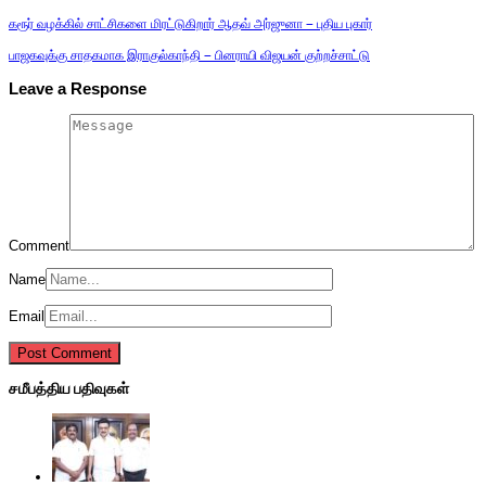
கரூர் வழக்கில் சாட்சிகளை மிரட்டுகிறார் ஆதவ் அர்ஜுனா – புதிய புகார்
பாஜகவுக்கு சாதகமாக இராகுல்காந்தி – பினராயி விஜயன் குற்றச்சாட்டு
Leave a Response
Comment
Name
Email
சமீபத்திய பதிவுகள்