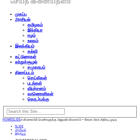
முகப்பு
அரசியல்
தமிழகம்
இந்தியா
ஈழம்
உலகம்
இலக்கியம்
கல்வி
கட்டுரைகள்
சுற்றுச்சூழல்
சமுதாயம்
திரைப்படம்
செய்திகள்
படங்கள்
விமர்சனம்
காணொளிகள்
தொடர்புக்கு
HOME
SLIDE
சபரிமலையில் பெண்களுக்கு அனுமதி விவகாரம் – கேரள அரசு அதிரடி முடிவு
SLIDE
அரசியல்
இந்தியா