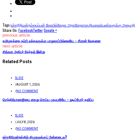
Tags:
உச்சநீதிமன்றம்
ஐயப்பன் கோயில்
கேரள அரசு
கேரளா
சபரிமலை
பெண்களுக்கு அனுமதி
Share On:
Facebook
Twitter
Google +
previous article
தமிழகத்தை நம்பி வந்தவருக்கு பாதுகாப்பில்லையே – சீமான் வேதனை
next article
சிங்கள அதிபர் தேர்தல் இன்று
Related Posts
SLIDE
/
AUGUST 1, 2026
/
NO COMMENT
செந்தில்பாலாஜியை கைது செய்ய முடியலியே – துடிப்போர் தவிப்பு
SLIDE
/
JULY 8, 2026
/
NO COMMENT
உச்சநீதிமன்றத்தில் திமுகவுக்குப் பின்னடைவு?