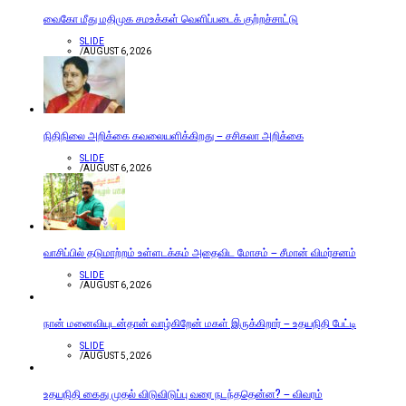
வைகோ மீது மதிமுக சமஉக்கள் வெளிப்படைக் குற்றச்சாட்டு
SLIDE
/
AUGUST 6, 2026
நிதிநிலை அறிக்கை கவலையளிக்கிறது – சசிகலா அறிக்கை
SLIDE
/
AUGUST 6, 2026
வாசிப்பில் தடுமாற்றம் உள்ளடக்கம் அதைவிட மோசம் – சீமான் விமர்சனம்
SLIDE
/
AUGUST 6, 2026
நான் மனைவியுடன்தான் வாழ்கிறேன் மகள் இருக்கிறார் – உதயநிதி பேட்டி
SLIDE
/
AUGUST 5, 2026
உதயநிதி கைது முதல் விடுவிடுப்பு வரை நடந்ததென்ன? – விவரம்