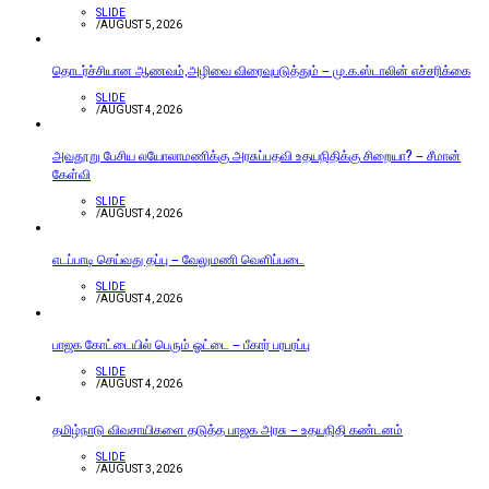
SLIDE
/
AUGUST 5, 2026
தொடர்ச்சியான ஆணவம்,அழிவை விரைவுபடுத்தும் – மு.க.ஸ்டாலின் எச்சரிக்கை
SLIDE
/
AUGUST 4, 2026
அவதூறு பேசிய லயோலாமணிக்கு அரசுப்பதவி உதயநிதிக்கு சிறையா? – சீமான்
கேள்வி
SLIDE
/
AUGUST 4, 2026
எடப்பாடி செய்வது தப்பு – வேலுமணி வெளிப்படை
SLIDE
/
AUGUST 4, 2026
பாஜக கோட்டையில் பெரும் ஓட்டை – பீகார் பரபரப்பு
SLIDE
/
AUGUST 4, 2026
தமிழ்நாடு விவசாயிகளை தடுத்த பாஜக அரசு – உதயநிதி கண்டனம்
SLIDE
/
AUGUST 3, 2026