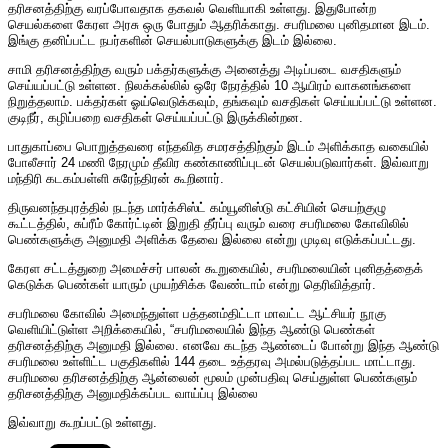
தரிசனத்திற்கு வரப்போவதாக தகவல் வெளியாகி உள்ளது. இதுபோன்ற
செயல்களை கேரள அரசு ஒரு போதும் ஆதரிக்காது. சபரிமலை புனிதமான இடம்.
இங்கு தனிப்பட்ட நபர்களின் செயல்பாடுகளுக்கு இடம் இல்லை.
சாமி தரிசனத்திற்கு வரும் பக்தர்களுக்கு அனைத்து அடிப்படை வசதிகளும்
செய்யப்பட்டு உள்ளன. நிலக்கல்லில் ஒரே நேரத்தில் 10 ஆயிரம் வாகனங்களை
நிறுத்தலாம். பக்தர்கள் ஓய்வெடுக்கவும், தங்கவும் வசதிகள் செய்யப்பட்டு உள்ளன.
குடிநீர், கழிப்பறை வசதிகள் செய்யப்பட்டு இருக்கின்றன.
பாதுகாப்பை பொறுத்தவரை எந்தவித சமரசத்திற்கும் இடம் அளிக்காத வகையில்
போலீசார் 24 மணி நேரமும் தீவிர கண்காணிப்புடன் செயல்படுவார்கள். இவ்வாறு
மந்திரி கடகம்பள்ளி சுரேந்திரன் கூறினார்.
திருவனந்தபுரத்தில் நடந்த மார்க்சிஸ்ட் கம்யூனிஸ்டு கட்சியின் செயற்குழு
கூட்டத்தில், சுப்ரீம் கோர்ட்டின் இறுதி தீர்ப்பு வரும் வரை சபரிமலை கோவிலில்
பெண்களுக்கு அனுமதி அளிக்க தேவை இல்லை என்று முடிவு எடுக்கப்பட்டது.
கேரள சட்டத்துறை அமைச்சர் பாலன் கூறுகையில், சபரிமலையின் புனிதத்தைக்
கெடுக்க பெண்கள் யாரும் முயற்சிக்க வேண்டாம் என்று தெரிவித்தார்.
சபரிமலை கோவில் அமைந்துள்ள பத்தனம்திட்டா மாவட்ட ஆட்சியர் நூகு
வெளியிட்டுள்ள அறிக்கையில், “சபரிமலையில் இந்த ஆண்டு பெண்கள்
தரிசனத்திற்கு அனுமதி இல்லை. எனவே கடந்த ஆண்டைப் போன்று இந்த ஆண்டு
சபரிமலை உள்ளிட்ட பகுதிகளில் 144 தடை உத்தரவு அமல்படுத்தப்பட மாட்டாது.
சபரிமலை தரிசனத்திற்கு ஆன்லைன் மூலம் முன்பதிவு செய்துள்ள பெண்களும்
தரிசனத்திற்கு அனுமதிக்கப்பட வாய்ப்பு இல்லை
இவ்வாறு கூறப்பட்டு உள்ளது.