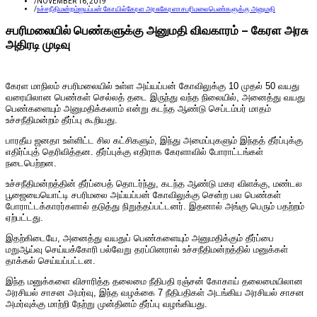
/
NOVEMBER 16, 2019
/
உச்சநீதிமன்றம்
ஐயப்பன் கோயில்
கேரள அரசு
கேரளா
சபரிமலை
பெண்களுக்கு அனுமதி
சபரிமலையில் பெண்களுக்கு அனுமதி விவகாரம் – கேரள அரசு
அதிரடி முடிவு
கேரள மாநிலம் சபரிமலையில் உள்ள அய்யப்பன் கோவிலுக்கு 10 முதல் 50 வயது
வரையிலான பெண்கள் செல்லத் தடை இருந்து வந்த நிலையில், அனைத்து வயது
பெண்களையும் அனுமதிக்கலாம் என்று கடந்த ஆண்டு செப்டம்பர் மாதம்
உச்சநீதிமன்றம் தீர்ப்பு கூறியது.
பாரதீய ஜனதா உள்ளிட்ட சில கட்சிகளும், இந்து அமைப்புகளும் இந்தத் தீர்ப்புக்கு
எதிர்ப்புத் தெரிவித்தன. தீர்ப்புக்கு எதிராக கேரளாவில் போராட்டங்கள்
நடைபெற்றன.
உச்சநீதிமன்றத்தின் தீர்ப்பைத் தொடர்ந்து, கடந்த ஆண்டு மகர விளக்கு, மண்டல
பூஜையையொட்டி சபரிமலை அய்யப்பன் கோவிலுக்கு சென்ற பல பெண்கள்
போராட்டக்காரர்களால் தடுத்து நிறுத்தப்பட்டனர். இதனால் அங்கு பெரும் பதற்றம்
ஏற்பட்டது.
இதற்கிடையே, அனைத்து வயதுப் பெண்களையும் அனுமதிக்கும் தீர்ப்பை
மறுஆய்வு செய்யக்கோரி பல்வேறு தரப்பினரால் உச்சநீதிமன்றத்தில் மனுக்கள்
தாக்கல் செய்யப்பட்டன.
இந்த மனுக்களை விசாரித்த தலைமை நீதிபதி ரஞ்சன் கோகாய் தலைமையிலான
அரசியல் சாசன அமர்வு, இந்த வழக்கை 7 நீதிபதிகள் அடங்கிய அரசியல் சாசன
அமர்வுக்கு மாற்றி நேற்று முன்தினம் தீர்ப்பு வழங்கியது.