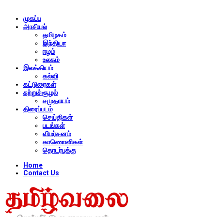
முகப்பு
அரசியல்
தமிழகம்
இந்தியா
ஈழம்
உலகம்
இலக்கியம்
கல்வி
கட்டுரைகள்
சுற்றுச்சூழல்
சமுதாயம்
திரைப்படம்
செய்திகள்
படங்கள்
விமர்சனம்
காணொளிகள்
தொடர்புக்கு
Home
Contact Us