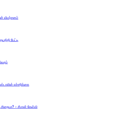
ன் விமர்சனம்
யநிதி பேட்டி
ிவரம்
்டாலின் எச்சரிக்கை
சிறையா? – சீமான் கேள்வி