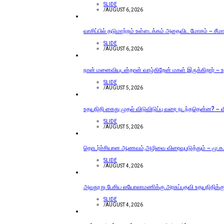
SLIDE
/
AUGUST 6, 2026
வாசிப்பில் தடுமாற்றம் உள்ளடக்கம் அதைவிட மோசம் – சீமா
SLIDE
/
AUGUST 6, 2026
நான் மனைவியுடன்தான் வாழ்கிறேன் மகள் இருக்கிறார் – உத
SLIDE
/
AUGUST 5, 2026
உதயநிதி கைது முதல் விடுவிடுப்பு வரை நடந்ததென்ன? – வ
SLIDE
/
AUGUST 5, 2026
தொடர்ச்சியான ஆணவம்,அழிவை விரைவுபடுத்தும் – மு.க.ஸ
SLIDE
/
AUGUST 4, 2026
அவதூறு பேசிய லயோலாமணிக்கு அரசுப்பதவி உதயநிதிக்கு 
SLIDE
/
AUGUST 4, 2026