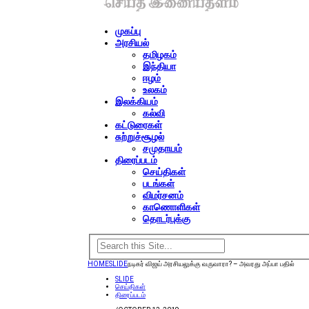
முகப்பு
அரசியல்
தமிழகம்
இந்தியா
ஈழம்
உலகம்
இலக்கியம்
கல்வி
கட்டுரைகள்
சுற்றுச்சூழல்
சமுதாயம்
திரைப்படம்
செய்திகள்
படங்கள்
விமர்சனம்
காணொளிகள்
தொடர்புக்கு
HOME
SLIDE
நடிகர் விஜய் அரசியலுக்கு வருவாரா? – அவரது அப்பா பதில்
SLIDE
செய்திகள்
திரைப்படம்