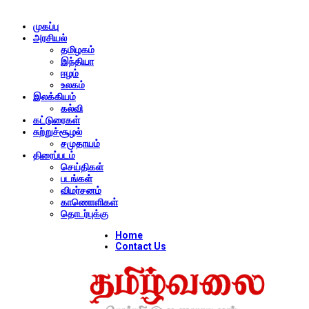
முகப்பு
அரசியல்
தமிழகம்
இந்தியா
ஈழம்
உலகம்
இலக்கியம்
கல்வி
கட்டுரைகள்
சுற்றுச்சூழல்
சமுதாயம்
திரைப்படம்
செய்திகள்
படங்கள்
விமர்சனம்
காணொளிகள்
தொடர்புக்கு
Home
Contact Us