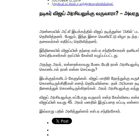
/
OCTOBER 12, 2019
/
அரசியல் கட்சி
எஸ்.ஏ.ஸந்திரசேகரன்
பிகில்
விஜய்
நடிகர் விஜய் அரசியலுக்கு வருவாரா? – அவரது
அண்மையில் அட்லீ இயக்கத்தில் விஜய் நடித்துள்ள ‘பிகில்’ ப
தெரிவித்தனர். மேலும், இந்த இசை வெளியீட்டு விழா நடத்த எப்
தலைவர்கள் எதிர்ப்பு தெரிவித்தனர்.
இந்நிலையில் விஜய்யின் தந்தை எஸ்.ஏ.சந்திரசேகரன் தனியார்
செய்தியாளர்கள் தரப்பில் கேள்வி எழுப்பப்பட்டது.
அதற்கு அவர், என்றைக்காவது மேடையேறி நான் அரசியலுக்க
கொண்டால் நான் என்ன செய்வது?
இயக்குநர்களிடம் கேளுங்கள். விஜய் மாதிரி நேரத்துக்கு வரு
கொண்டிருக்கிறீர்கள் எனத் தெரியவில்லை. தன் அபிமான நடிக
நினைத்துக் கொண்டிருக்கிறார்கள். அவர் அரசியலுக்கு வந்
விஜய் அரசியலுக்கு எப்போது வருவார் என்ற கேள்வியை என்னி
விஜய்யின் வயது 45. அவர் மனதில் இருப்பதை எப்படி என்னா
இவ்வாறு பதில் அளித்துள்ளார் எஸ்.ஏ.சந்திரசேகர்.