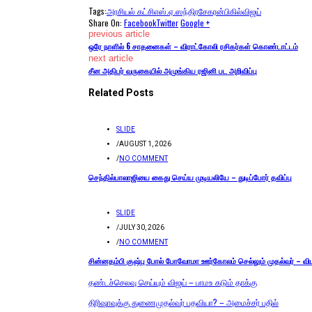
Tags:
அரசியல் கட்சி
எஸ்.ஏ.ஸந்திரசேகரன்
பிகில்
விஜய்
Share On:
Facebook
Twitter
Google +
previous article
ஒரே நாளில் 6 சாதனைகள் – விராட்கோலி ரசிகர்கள் கொண்டாட்டம்
next article
சீன அதிபர் வருகையில் அமுங்கிய ரஜினி பட அறிவிப்பு
Related Posts
SLIDE
/
AUGUST 1, 2026
/
NO COMMENT
செந்தில்பாலாஜியை கைது செய்ய முடியலியே – துடிப்போர் தவிப்பு
SLIDE
/
JULY 30, 2026
/
NO COMMENT
சின்னதம்பி குஷ்பு போல் போவோமா ஊர்கோலம் செல்லும் முதல்வர் – வி
தண்டச்செலவு செய்யும் விஜய் – பாமஉ கடும் தாக்கு
திரிஷாவுக்கு துணைமுதல்வர் பதவியா? – அமைச்சர் பதில்